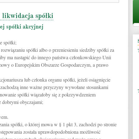
 likwidacja spółki
ej spółki akcyjnej
 spółki;
ozwiązaniu spółki albo o przeniesieniu siedziby spółki za
dziby ma nastąpić do innego państwa członkowskiego Unii
 umowy o Europejskim Obszarze Gospodarczym, a prawo
jonariusza lub członka organu spółki, jeżeli osiągnięcie
lbo zachodzą inne ważne przyczyny wywołane stosunkami
jonowanie spółki wiązałoby się z pokrzywdzeniem
z dobrymi obyczajami;
wem.
zania spółki, o której mowa w § 1 pkt 3, zachodzi po stronie
postępowania została uprawdopodobniona możliwość