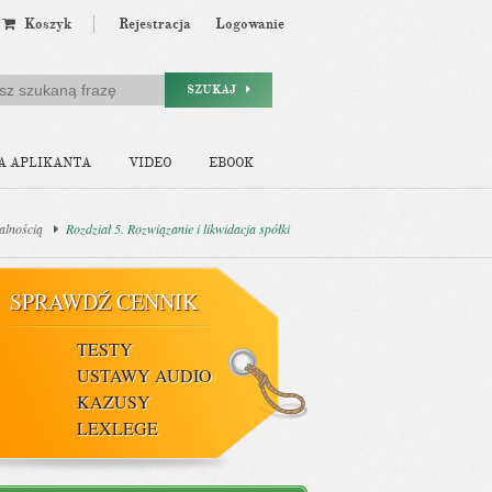
Koszyk
Rejestracja
Logowanie
SZUKAJ
A APLIKANTA
VIDEO
EBOOK
alnością
Rozdział 5. Rozwiązanie i likwidacja spółki
SPRAWDŹ CENNIK
TESTY
USTAWY AUDIO
KAZUSY
LEXLEGE