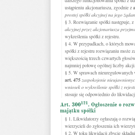
dalszego funkcjonowania spółki z ud
ustąpieniu akcjonariusza, zgodnie z
prostej spółki akcyjnej na jego żądan
§ 3. Rozwiązanie spółki następuje, 
akcyjnej przez akcjonariusza przejm
wykreślenia spółki z rejestru.
§ 4. W przypadkach, o których mowa 
spółki z rejestru rozwiązaniu może
większością trzech czwartych głosó
najmniej połowę ogólnej liczby akcji
§ 5. W sprawach nieuregulowanych w
art.
475
zaspokojenie nieujawnionyc
wniosek o wykreślenie spółki z rejest
stosuje się odpowiednio do likwidacji
121
Art. 300
. Ogłoszenie o rozw
majątku spółki
§ 1. Likwidatorzy ogłaszają o rozwią
wierzycieli do zgłoszenia ich wierzyt
§ 2. W toku likwidacji zbycie skład