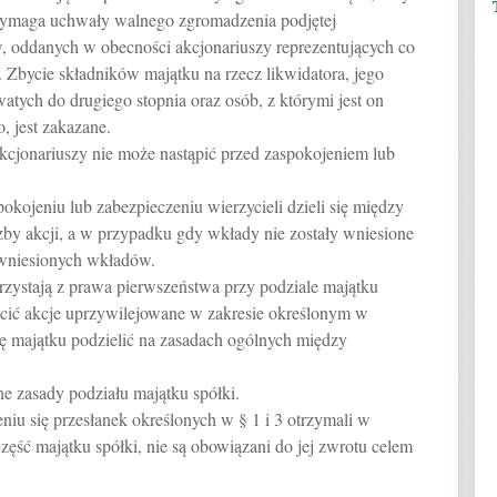
 wymaga uchwały walnego zgromadzenia podjętej
w, oddanych w obecności akcjonariuszy reprezentujących co
. Zbycie składników majątku na rzecz likwidatora, jego
ych do drugiego stopnia oraz osób, z którymi jest on
, jest zakazane.
akcjonariuszy nie może nastąpić przed zaspokojeniem lub
pokojeniu lub zabezpieczeniu wierzycieli dzieli się między
czby akcji, a w przypadku gdy wkłady nie zostały wniesione
 wniesionych wkładów.
orzystają z prawa pierwszeństwa przy podziale majątku
acić akcje uprzywilejowane w zakresie określonym w
ę majątku podzielić na zasadach ogólnych między
e zasady podziału majątku spółki.
eniu się przesłanek określonych w § 1 i 3 otrzymali w
zęść majątku spółki, nie są obowiązani do jej zwrotu celem