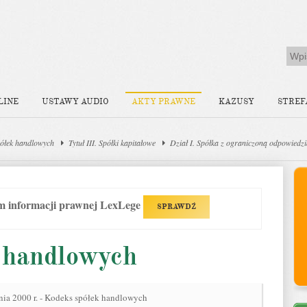
LINE
USTAWY AUDIO
AKTY PRAWNE
KAZUSY
STREF
ółek handlowych
Tytuł III. Spółki kapitałowe
Dział I. Spółka z ograniczoną odpowiedzi
em informacji prawnej LexLege
SPRAWDŹ
 handlowych
nia 2000 r. - Kodeks spółek handlowych