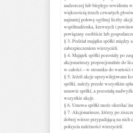
nadzorczej lub biegłego rewidenta
większością trzech czwartych głosó
najmniej połowę ogólnej liczby akcji
współmałżonka, krewnych i powinowat
powiązany osobiście lub gospodarczo
§ 3. Podział majątku spółki między 
zabezpieczeniem wierzycieli.
§ 4. Majątek spółki pozostały po zas
akcjonariuszy proporcjonalnie do li
w całości – w stosunku do wartości
§ 5. Jeżeli akcje uprzywilejowane k
spółki, należy przede wszystkim spł
umowie spółki, a pozostałą nadwyżk
wszystkie akcje.
§ 6. Umowa spółki może określać inn
§ 7. Akcjonariusze, którzy po ziszcz
dobrej wierze przypadającą na nich c
pokrycia należności wierzycieli.