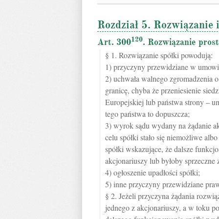
Rozdział 5. Rozwiązanie i
120
Art. 300
. Rozwiązanie prost
§ 1. Rozwiązanie spółki powodują:
1) przyczyny przewidziane w umowie
2) uchwała walnego zgromadzenia o r
granicę, chyba że przeniesienie sie
Europejskiej lub państwa strony –
tego państwa to dopuszcza;
3) wyrok sądu wydany na żądanie akc
celu spółki stało się niemożliwe a
spółki wskazujące, że dalsze funkc
akcjonariuszy lub byłoby sprzeczne 
4) ogłoszenie upadłości spółki;
5) inne przyczyny przewidziane pra
§ 2. Jeżeli przyczyna żądania rozwią
jednego z akcjonariuszy, a w toku 