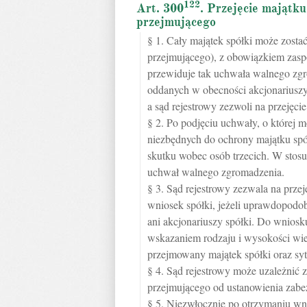
122
Art. 300
. Przejęcie majątku
przejmującego
§ 1. Cały majątek spółki może zosta
przejmującego), z obowiązkiem zaspok
przewiduje tak uchwała walnego zgr
oddanych w obecności akcjonariuszy 
a sąd rejestrowy zezwoli na przejęcie
§ 2. Po podjęciu uchwały, o której
niezbędnych do ochrony majątku spółk
skutku wobec osób trzecich. W stos
uchwał walnego zgromadzenia.
§ 3. Sąd rejestrowy zezwala na przej
wniosek spółki, jeżeli uprawdopodob
ani akcjonariuszy spółki. Do wniosku
wskazaniem rodzaju i wysokości wie
przejmowany majątek spółki oraz sy
§ 4. Sąd rejestrowy może uzależnić z
przejmującego od ustanowienia zabe
§ 5. Niezwłocznie po otrzymaniu wn