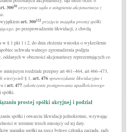
ziałem pozostałych akcjonariuszy, sąd może orzec o
50
art.
300
orzeczenie sądu o ustąpieniu akcjonariusza z
ie
.
122
art.
300
z wyjątkiem
przejęcie majątku prostej spółki
ującego
, po przeprowadzeniu likwidacji, z chwilą
w § 1 pkt 1 i 2, do dnia złożenia wniosku o wykreślenie
 zapobiec uchwała walnego zgromadzenia podjęta
w, oddanych w obecności akcjonariuszy reprezentujących co
.
 niniejszym rozdziale przepisy art 461–464, art 466–473,
art.
476
h wierzycieli
§ 1,
sprawozdanie likwidacyjne i
art.
477
ru
i
zakończenie postępowania upadłościowego
 spółki.
iązaniu prostej spółki akcyjnej i podział
zaniu spółki i otwarciu likwidacji jednokrotnie, wzywając
elności w terminie trzech miesięcy od tej daty.
ników majątku spółki na rzecz byłego członka zarządu, rady