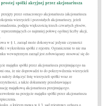
 prostej spółki akcyjnej przez akcjonariusza
ć przejęty przez oznaczonego akcjonariusza (akcjonariusza
ojenia wierzycieli i pozostałych akcjonariuszy, jeżeli
omadzenia, podjęta większością trzech czwartych głosów,
reprezentujących co najmniej połowę ogólnej liczby akcji,
.
 mowa w § 1, zarząd może dokonywać jedynie czynności
i i wykreślenia spółki z rejestru. Ograniczenie to nie ma
unku wewnętrznym zarząd jest zobowiązany stosować się do
ęcie majątku spółki przez akcjonariusza przejmującego na
ni ona, że nie doprowadzi to do pokrzywdzenia wierzycieli
 należy dołączyć listę wierzycieli spółki wraz ze
rzytelności, a także dokumenty przedstawiające
tuację majątkową akcjonariusza przejmującego.
ezwolenie na przejęcie majątku spółki przez akcjonariusza
zpieczenia.
iosku, o którym mowa w § 3, sąd rejestrowy ogłasza o