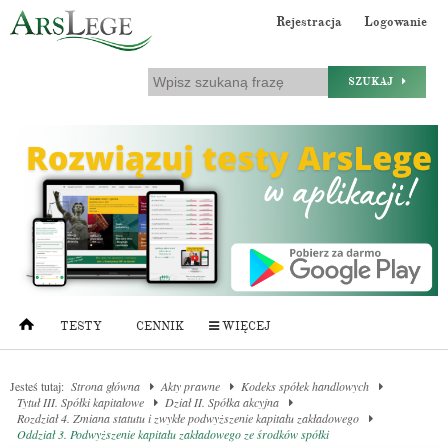
Rejestracja
Logowanie
SZUKAJ
TESTY
CENNIK
WIĘCEJ
Jesteś tutaj:
Strona główna
Akty prawne
Kodeks spółek handlowych
Tytuł III. Spółki kapitałowe
Dział II. Spółka akcyjna
Rozdział 4. Zmiana statutu i zwykłe podwyższenie kapitału zakładowego
Oddział 3. Podwyższenie kapitału zakładowego ze środków spółki