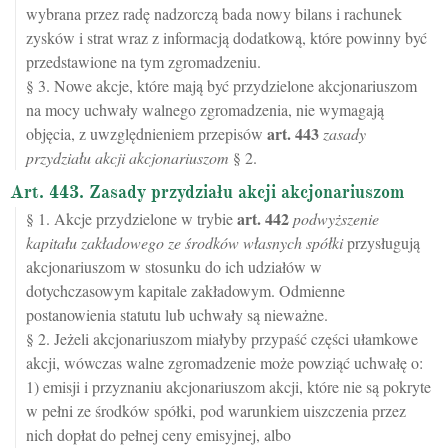
wybrana przez radę nadzorczą bada nowy bilans i rachunek
zysków i strat wraz z informacją dodatkową, które powinny być
przedstawione na tym zgromadzeniu.
§ 3. Nowe akcje, które mają być przydzielone akcjonariuszom
na mocy uchwały walnego zgromadzenia, nie wymagają
art.
443
objęcia, z uwzględnieniem przepisów
zasady
przydziału akcji akcjonariuszom
§ 2.
Art. 443. Zasady przydziału akcji akcjonariuszom
art.
442
§ 1. Akcje przydzielone w trybie
podwyższenie
kapitału zakładowego ze środków własnych spółki
przysługują
akcjonariuszom w stosunku do ich udziałów w
dotychczasowym kapitale zakładowym. Odmienne
postanowienia statutu lub uchwały są nieważne.
§ 2. Jeżeli akcjonariuszom miałyby przypaść części ułamkowe
akcji, wówczas walne zgromadzenie może powziąć uchwałę o:
1) emisji i przyznaniu akcjonariuszom akcji, które nie są pokryte
w pełni ze środków spółki, pod warunkiem uiszczenia przez
nich dopłat do pełnej ceny emisyjnej, albo