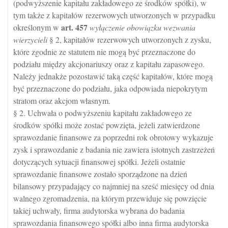
(podwyższenie kapitału zakładowego ze środków spółki), w
tym także z kapitałów rezerwowych utworzonych w przypadku
art.
457
określonym w
wyłączenie obowiązku wezwania
wierzycieli
§ 2, kapitałów rezerwowych utworzonych z zysku,
które zgodnie ze statutem nie mogą być przeznaczone do
podziału między akcjonariuszy oraz z kapitału zapasowego.
Należy jednakże pozostawić taką część kapitałów, które mogą
być przeznaczone do podziału, jaka odpowiada niepokrytym
stratom oraz akcjom własnym.
§ 2. Uchwała o podwyższeniu kapitału zakładowego ze
środków spółki może zostać powzięta, jeżeli zatwierdzone
sprawozdanie finansowe za poprzedni rok obrotowy wykazuje
zysk i sprawozdanie z badania nie zawiera istotnych zastrzeżeń
dotyczących sytuacji finansowej spółki. Jeżeli ostatnie
sprawozdanie finansowe zostało sporządzone na dzień
bilansowy przypadający co najmniej na sześć miesięcy od dnia
walnego zgromadzenia, na którym przewiduje się powzięcie
takiej uchwały, firma audytorska wybrana do badania
sprawozdania finansowego spółki albo inna firma audytorska