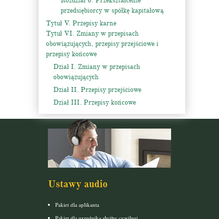
Rozdział 6. Przekształcenie
przedsiębiorcy w spółkę kapitałową
Tytuł V. Przepisy karne
Tytuł VI. Zmiany w przepisach
obowiązujących, przepisy przejściowe i
przepisy końcowe
Dział I. Zmiany w przepisach
obowiązujących
Dział II. Przepisy przejściowe
Dział III. Przepisy końcowe
Ustawy audio
Pakiet dla aplikanta
Pakiet dla urzędnika służby cywilnej