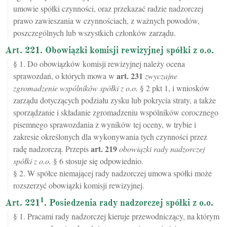
umowie spółki czynności, oraz przekazać radzie nadzorczej
prawo zawieszania w czynnościach, z ważnych powodów,
poszczególnych lub wszystkich członków zarządu.
Art. 221. Obowiązki komisji rewizyjnej spółki z o.o.
§ 1. Do obowiązków komisji rewizyjnej należy ocena
art.
231
sprawozdań, o których mowa w
zwyczajne
zgromadzenie wspólników spółki z o.o.
§ 2 pkt 1, i wniosków
zarządu dotyczących podziału zysku lub pokrycia straty, a także
sporządzanie i składanie zgromadzeniu wspólników corocznego
pisemnego sprawozdania z wyników tej oceny, w trybie i
zakresie określonych dla wykonywania tych czynności przez
art.
219
radę nadzorczą. Przepis
obowiązki rady nadzorczej
spółki z o.o.
§ 6 stosuje się odpowiednio.
§ 2. W spółce niemającej rady nadzorczej umowa spółki może
rozszerzyć obowiązki komisji rewizyjnej.
1
Art. 221
. Posiedzenia rady nadzorczej spółki z o.o.
§ 1. Pracami rady nadzorczej kieruje przewodniczący, na którym