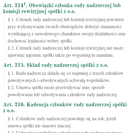
1
Art. 214
. Obowiązki członka rady nadzorczej lub
komisji rewizyjnej spółki z o.o.
§ 1. Członek rady nadzorczej lub komisji rewizyjnej powinien
przy wykonywaniu swoich obowiązków dołożyć staranności
wynikającej z zawodowego charakteru swojej działalności oraz
dochować lojalności wobec spółki.
§ 2. Członek rady nadzorczej lub komisji rewizyjnej nie może
ujawniać tajemnic spółki także po wygaśnięciu mandatu.
Art. 215. Skład rady nadzorczej spółki z o.o.
§ 1. Rada nadzorcza składa się co najmniej z trzech członków
powoływanych i odwoływanych uchwałą wspólników.
§ 2. Umowa spółki może przewidywać inny sposób
powoływania lub odwoływania członków rady nadzorczej.
Art. 216. Kadencja członków rady nadzorczej spółki
z o.o.
§ 1. Członków rady nadzorczej powołuje się na rok, jeżeli
umowa spółki nie stanowi inaczej.
§ 2. Uchwałą wspólników członkowie rady nadzorczej mogą