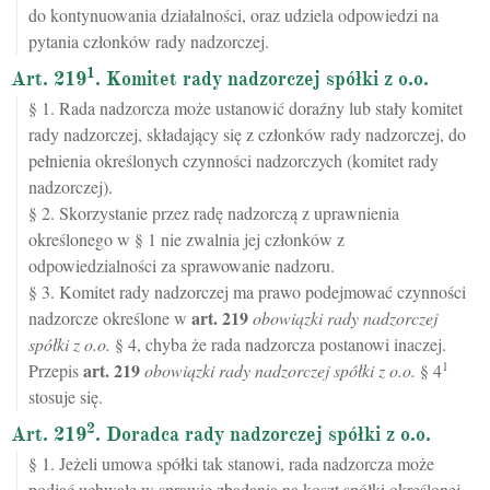
do kontynuowania działalności, oraz udziela odpowiedzi na
pytania członków rady nadzorczej.
1
Art. 219
. Komitet rady nadzorczej spółki z o.o.
§ 1. Rada nadzorcza może ustanowić doraźny lub stały komitet
rady nadzorczej, składający się z członków rady nadzorczej, do
pełnienia określonych czynności nadzorczych (komitet rady
nadzorczej).
§ 2. Skorzystanie przez radę nadzorczą z uprawnienia
określonego w § 1 nie zwalnia jej członków z
odpowiedzialności za sprawowanie nadzoru.
§ 3. Komitet rady nadzorczej ma prawo podejmować czynności
art.
219
nadzorcze określone w
obowiązki rady nadzorczej
spółki z o.o.
§ 4, chyba że rada nadzorcza postanowi inaczej.
1
art.
219
Przepis
obowiązki rady nadzorczej spółki z o.o.
§ 4
stosuje się.
2
Art. 219
. Doradca rady nadzorczej spółki z o.o.
§ 1. Jeżeli umowa spółki tak stanowi, rada nadzorcza może
podjąć uchwałę w sprawie zbadania na koszt spółki określonej