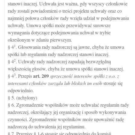
stanowi inaczej. Uchwała jest ważna, gdy wszyscy członkowie
rady zostali powiadomieni o treści projektu uchwały oraz co
najmniej połowa członków rady wzięła udział w podejmowaniu
uchwały. Umowa spółki może przewidywać surowsze
wymagania dotyczące podejmowania uchwał w trybie
określonym w zdaniu pierwszym.
1
§ 4
. Głosowania rady nadzorczej są jawne, chyba że umowa
spółki lub regulamin rady nadzorczej stanowi inaczej.
2
§ 4
. Uchwały rady nadzorczej zapadają bezwzględną
większością głosów, chyba że umowa spółki stanowi inaczej.
3
art.
209
§ 4
. Przepis
sprzeczność interesów spółki z o.o. z
interesami członków zarządu lub bliskich im osób
stosuje się
odpowiednio.
§ 5. (uchylony)
§ 6. Zgromadzenie wspólników może uchwalać regulamin rady
nadzorczej, określający jej organizację i sposób wykonywania
czynności. Zgromadzenie wspólników może upoważnić radę
nadzorczą do uchwalenia jej regulaminu.
§ 7. Przepisy § 1-6 stosuje się odpowiednio do komisji