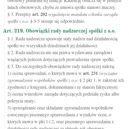
obrotowy pełnienia tej funkcji. Kadencję oblicza się w pełnych
latach obrotowych, chyba że umowa spółki stanowi inaczej.
art.
202
§ 3. Przepisy
wygaśnięcie mandatu członka zarządu
spółki z o.o.
§ 3-5 stosuje się odpowiednio.
Art. 219. Obowiązki rady nadzorczej spółki z o.o.
§ 1. Rada nadzorcza sprawuje stały nadzór nad działalnością
spółki we wszystkich dziedzinach jej działalności.
§ 2. Rada nadzorcza nie ma prawa wydawania zarządowi
wiążących poleceń dotyczących prowadzenia spraw spółki.
§ 3. Do szczególnych obowiązków rady nadzorczej należą:
art.
231
1) ocena sprawozdań, o których mowa w
zwyczajne
zgromadzenie wspólników spółki z o.o.
§ 2 pkt 1, w zakresie ich
zgodności z księgami, dokumentami i ze stanem faktycznym;
2) ocena wniosków zarządu dotyczących podziału zysku albo
pokrycia straty;
3) sporządzanie oraz składanie zgromadzeniu wspólników
corocznego pisemnego sprawozdania z wyników ocen, o
których mowa w pkt 1 i 2, oraz pisemnego sprawozdania z
działalności rady nadzorczej za ubiegły rok obrotowy