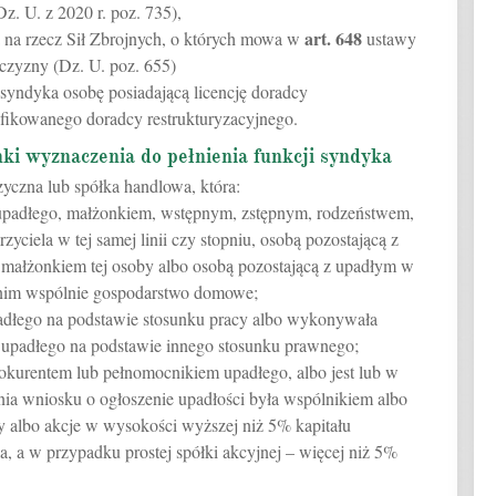
. U. z 2020 r. poz. 735),
art.
648
ia na rzecz Sił Zbrojnych, o których mowa w
ustawy
jczyzny (Dz. U. poz. 655)
 syndyka osobę posiadającą licencję doradcy
ifikowanego doradcy restrukturyzacyjnego.
ki wyznaczenia do pełnienia funkcji syndyka
yczna lub spółka handlowa, która:
m upadłego, małżonkiem, wstępnym, zstępnym, rodzeństwem,
ciela w tej samej linii czy stopniu, osobą pozostającą z
 małżonkiem tej osoby albo osobą pozostającą z upadłym w
nim wspólnie gospodarstwo domowe;
upadłego na podstawie stosunku pracy albo wykonywała
z upadłego na podstawie innego stosunku prawnego;
prokurentem lub pełnomocnikiem upadłego, albo jest lub w
nia wniosku o ogłoszenie upadłości była wspólnikiem albo
y albo akcje w wysokości wyższej niż 5% kapitału
a, a w przypadku prostej spółki akcyjnej – więcej niż 5%