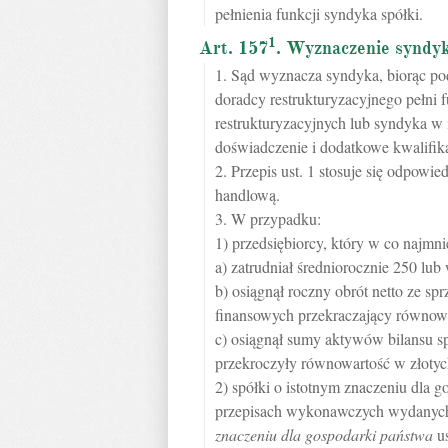
pełnienia funkcji syndyka spółki.
1
Art. 157
. Wyznaczenie syndy
1. Sąd wyznacza syndyka, biorąc pod
doradcy restrukturyzacyjnego pełni
restrukturyzacyjnych lub syndyka w 
doświadczenie i dodatkowe kwalifika
2. Przepis ust. 1 stosuje się odpo
handlową.
3. W przypadku:
1) przedsiębiorcy, który w co najmn
a) zatrudniał średniorocznie 250 lu
b) osiągnął roczny obrót netto ze s
finansowych przekraczający równowa
c) osiągnął sumy aktywów bilansu sp
przekroczyły równowartość w złotyc
2) spółki o istotnym znaczeniu dla
przepisach wykonawczych wydanyc
znaczeniu dla gospodarki państwa
us