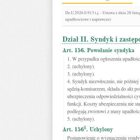
Dz.U.2026.0.913 t.j.
-
Ustawa z dnia 28 lute
upadłosciowe i naprawcze)
Dział II. Syndyk i zastę
Art. 156. Powołanie syndyka
1. W przypadku ogłoszenia upadłośc
2. (uchylony).
3. (uchylony).
4. Syndyk niezwłocznie, nie później
sędzią-komisarzem, składa do akt 
ubezpieczenia odpowiedzialności cy
funkcji. Koszty ubezpieczenia nie s
podlegają zwrotowi z masy upadłośc
5. (uchylony).
1
Art. 156
. Uchylony
Postanowienie o wyznaczeniu syndyk