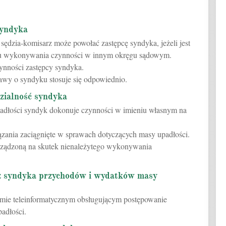
syndyka
sędzia-komisarz może powołać zastępcę syndyka, jeżeli jest
dku wykonywania czynności w innym okręgu sądowym.
zynności zastępcy syndyka.
awy o syndyku stosuje się odpowiednio.
dzialność syndyka
adłości syndyk dokonuje czynności w imieniu własnym na
zania zaciągnięte w sprawach dotyczących masy upadłości.
ządzoną na skutek nienależytego wykonywania
ez syndyka przychodów i wydatków masy
temie teleinformatycznym obsługującym postępowanie
adłości.