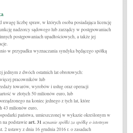
ka
 uwagę liczbę spraw, w których osoba posiadająca licencję
 funkcję nadzorcy sądowego lub zarządcy w postępowaniach
innych postępowaniach upadłościowych, a także jej
cje.
wiednio w przypadku wyznaczania syndyka będącego spółką
iej jednym z dwóch ostatnich lat obrotowych:
b więcej pracowników lub
przedaży towarów, wyrobów i usług oraz operacji
rtość w złotych 50 milionów euro, lub
orządzonego na koniec jednego z tych lat, które
h 43 milionów euro,
 gospodarki państwa, umieszczonej w wykazie określonym w
art.
31
h na podstawie
uznanie spółki za spółkę o istotnym
t. 2 ustawy z dnia 16 grudnia 2016 r. o zasadach