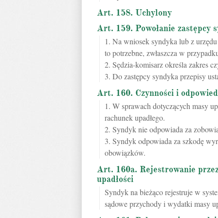
Art. 158. Uchylony
Art. 159. Powołanie zastępcy 
1. Na wniosek syndyka lub z urzędu 
to potrzebne, zwłaszcza w przypa
2. Sędzia-komisarz określa zakres c
3. Do zastępcy syndyka przepisy ust
Art. 160. Czynności i odpowie
1. W sprawach dotyczących masy up
rachunek upadłego.
2. Syndyk nie odpowiada za zobowią
3. Syndyk odpowiada za szkodę wyr
obowiązków.
Art. 160a. Rejestrowanie prz
upadłości
Syndyk na bieżąco rejestruje w sys
sądowe przychody i wydatki masy up