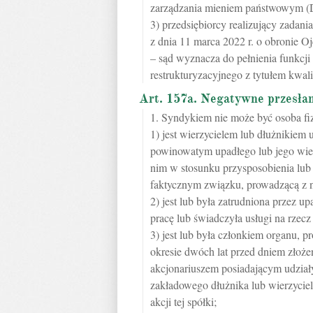
zarządzania mieniem państwowym (Dz
3) przedsiębiorcy realizujący zadan
z dnia 11 marca 2022 r. o obronie O
– sąd wyznacza do pełnienia funkcji
restrukturyzacyjnego z tytułem kwal
Art. 157a. Negatywne przesłan
1. Syndykiem nie może być osoba fiz
1) jest wierzycielem lub dłużnikie
powinowatym upadłego lub jego wierzy
nim w stosunku przysposobienia lub
faktycznym związku, prowadzącą z 
2) jest lub była zatrudniona przez 
pracę lub świadczyła usługi na rzec
3) jest lub była członkiem organu, 
okresie dwóch lat przed dniem złoże
akcjonariuszem posiadającym udział
zakładowego dłużnika lub wierzyciel
akcji tej spółki;