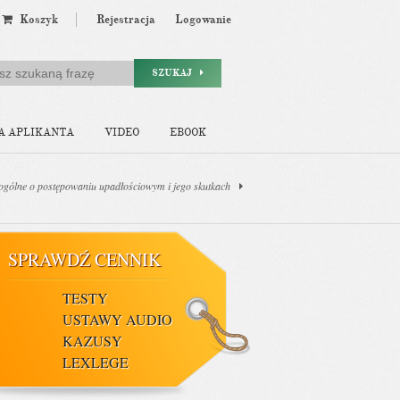
Koszyk
Rejestracja
Logowanie
SZUKAJ
A APLIKANTA
VIDEO
EBOOK
 ogólne o postępowaniu upadłościowym i jego skutkach
SPRAWDŹ CENNIK
TESTY
USTAWY AUDIO
KAZUSY
LEXLEGE