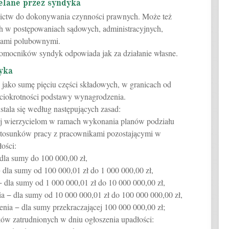
elane przez syndyka
ictw do dokonywania czynności prawnych. Może też
h w postępowaniach sądowych, administracyjnych,
ądami polubownymi.
omocników syndyk odpowiada jak za działanie własne.
yka
 jako sumę pięciu części składowych, w granicach od
ciokrotności podstawy wynagrodzenia.
tala się według następujących zasad:
ej wierzycielom w ramach wykonania planów podziału
stosunków pracy z pracownikami pozostającymi w
ości:
dla sumy do 100 000,00 zł,
 dla sumy od 100 000,01 zł do 1 000 000,00 zł,
 dla sumy od 1 000 000,01 zł do 10 000 000,00 zł,
a − dla sumy od 10 000 000,01 zł do 100 000 000,00 zł,
nia − dla sumy przekraczającej 100 000 000,00 zł;
ków zatrudnionych w dniu ogłoszenia upadłości: