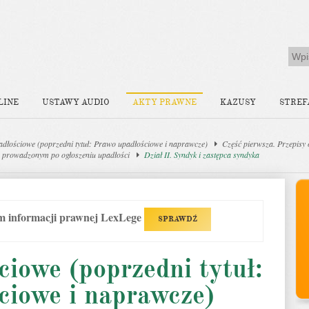
LINE
USTAWY AUDIO
AKTY PRAWNE
KAZUSY
STREF
dłościowe (poprzedni tytuł: Prawo upadłościowe i naprawcze)
Część pierwsza. Przepisy
m prowadzonym po ogłoszeniu upadłości
Dział II. Syndyk i zastępca syndyka
em informacji prawnej LexLege
SPRAWDŹ
iowe (poprzedni tytuł:
ciowe i naprawcze)