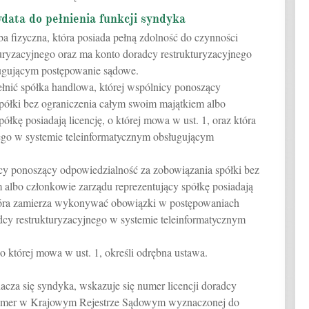
ata do pełnienia funkcji syndyka
a fizyczna, która posiada pełną zdolność do czynności
turyzacyjnego oraz ma konto doradcy restrukturyzacyjnego
ługującym postępowanie sądowe.
łnić spółka handlowa, której wspólnicy ponoszący
półki bez ograniczenia całym swoim majątkiem albo
ółkę posiadają licencję, o której mowa w ust. 1, oraz która
ego w systemie teleinformatycznym obsługującym
icy ponoszący odpowiedzialność za zobowiązania spółki bez
 albo członkowie zarządu reprezentujący spółkę posiadają
i która zamierza wykonywać obowiązki w postępowaniach
dcy restrukturyzacyjnego w systemie teleinformatycznym
 o której mowa w ust. 1, określi odrębna ustawa.
cza się syndyka, wskazuje się numer licencji doradcy
 numer w Krajowym Rejestrze Sądowym wyznaczonej do