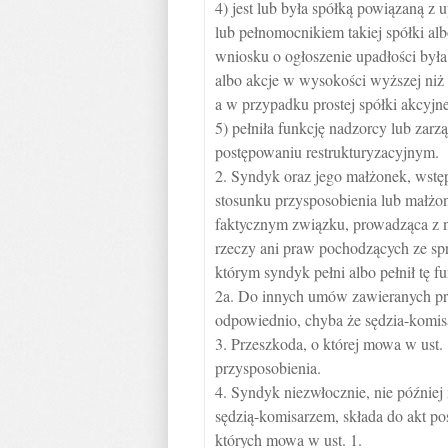
4) jest lub była spółką powiązaną z 
lub pełnomocnikiem takiej spółki alb
wniosku o ogłoszenie upadłości był
albo akcje w wysokości wyższej niż
a w przypadku prostej spółki akcyjnej
5) pełniła funkcję nadzorcy lub za
postępowaniu restrukturyzacyjnym.
2. Syndyk oraz jego małżonek, wstęp
stosunku przysposobienia lub małżon
faktycznym związku, prowadząca z 
rzeczy ani praw pochodzących ze s
którym syndyk pełni albo pełnił tę fu
2a. Do innych umów zawieranych prze
odpowiednio, chyba że sędzia-komisa
3. Przeszkoda, o której mowa w ust.
przysposobienia.
4. Syndyk niezwłocznie, nie później
sędzią-komisarzem, składa do akt po
których mowa w ust. 1.