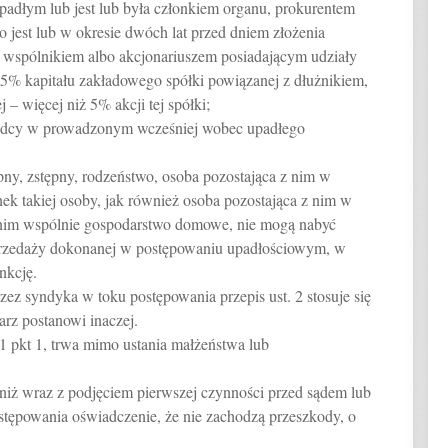
upadłym lub jest lub była członkiem organu, prokurentem
o jest lub w okresie dwóch lat przed dniem złożenia
a wspólnikiem albo akcjonariuszem posiadającym udziały
 5% kapitału zakładowego spółki powiązanej z dłużnikiem,
 – więcej niż 5% akcji tej spółki;
rządcy w prowadzonym wcześniej wobec upadłego
ny, zstępny, rodzeństwo, osoba pozostająca z nim w
ek takiej osoby, jak również osoba pozostająca z nim w
nim wspólnie gospodarstwo domowe, nie mogą nabyć
przedaży dokonanej w postępowaniu upadłościowym, w
nkcję.
z syndyka w toku postępowania przepis ust. 2 stosuje się
rz postanowi inaczej.
 1 pkt 1, trwa mimo ustania małżeństwa lub
 niż wraz z podjęciem pierwszej czynności przed sądem lub
stępowania oświadczenie, że nie zachodzą przeszkody, o