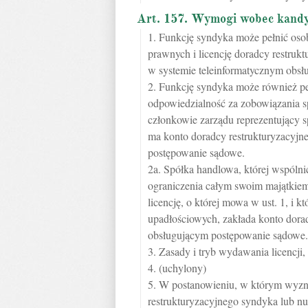
Art. 157. Wymogi wobec kandyd
1. Funkcję syndyka może pełnić osob
prawnych i licencję doradcy restruk
w systemie teleinformatycznym obs
2. Funkcję syndyka może również pe
odpowiedzialność za zobowiązania s
członkowie zarządu reprezentujący sp
ma konto doradcy restrukturyzacyjn
postępowanie sądowe.
2a. Spółka handlowa, której wspóln
ograniczenia całym swoim majątkiem
licencję, o której mowa w ust. 1, 
upadłościowych, zakłada konto dora
obsługującym postępowanie sądowe.
3. Zasady i tryb wydawania licencji,
4. (uchylony)
5. W postanowieniu, w którym wyzna
restrukturyzacyjnego syndyka lub