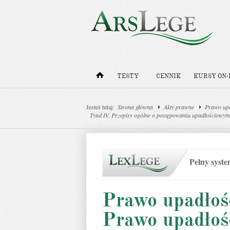
TESTY
CENNIK
KURSY ON-
Jesteś tutaj:
Strona główna
Akty prawne
Prawo upa
Tytuł IV. Przepisy ogólne o postępowaniu upadłościowy
Pełny syst
Prawo upadłośc
Prawo upadłoś