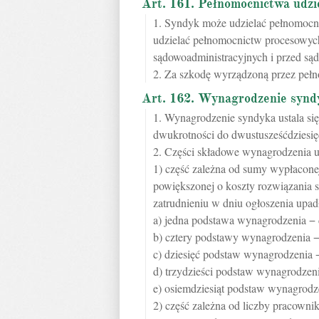
Art. 161. Pełnomocnictwa udzi
1. Syndyk może udzielać pełnomocn
udzielać pełnomocnictw procesowyc
sądowoadministracyjnych i przed s
2. Za szkodę wyrządzoną przez pełn
Art. 162. Wynagrodzenie synd
1. Wynagrodzenie syndyka ustala się
dwukrotności do dwustusześćdziesię
2. Części składowe wynagrodzenia us
1) część zależna od sumy wypłacon
powiększonej o koszty rozwiązania 
zatrudnieniu w dniu ogłoszenia upadł
a) jedna podstawa wynagrodzenia − 
b) cztery podstawy wynagrodzenia −
c) dziesięć podstaw wynagrodzenia −
d) trzydzieści podstaw wynagrodzeni
e) osiemdziesiąt podstaw wynagrodze
2) część zależna od liczby pracowni