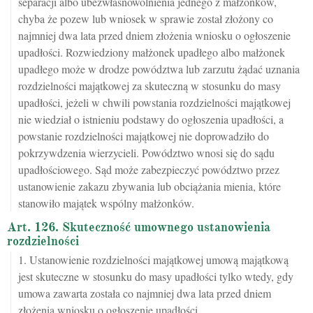
separacji albo ubezwłasnowolnienia jednego z małżonków,
chyba że pozew lub wniosek w sprawie został złożony co
najmniej dwa lata przed dniem złożenia wniosku o ogłoszenie
upadłości. Rozwiedziony małżonek upadłego albo małżonek
upadłego może w drodze powództwa lub zarzutu żądać uznania
rozdzielności majątkowej za skuteczną w stosunku do masy
upadłości, jeżeli w chwili powstania rozdzielności majątkowej
nie wiedział o istnieniu podstawy do ogłoszenia upadłości, a
powstanie rozdzielności majątkowej nie doprowadziło do
pokrzywdzenia wierzycieli. Powództwo wnosi się do sądu
upadłościowego. Sąd może zabezpieczyć powództwo przez
ustanowienie zakazu zbywania lub obciążania mienia, które
stanowiło majątek wspólny małżonków.
Art. 126. Skuteczność umownego ustanowienia
rozdzielności
1. Ustanowienie rozdzielności majątkowej umową majątkową
jest skuteczne w stosunku do masy upadłości tylko wtedy, gdy
umowa zawarta została co najmniej dwa lata przed dniem
złożenia wniosku o ogłoszenie upadłości.