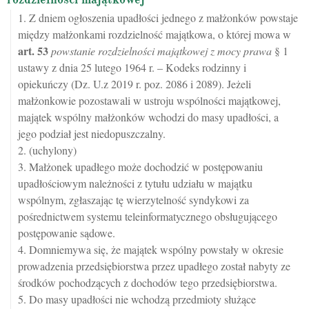
1. Z dniem ogłoszenia upadłości jednego z małżonków powstaje
między małżonkami rozdzielność majątkowa, o której mowa w
art.
53
powstanie rozdzielności majątkowej z mocy prawa
§ 1
ustawy z dnia 25 lutego 1964 r. – Kodeks rodzinny i
opiekuńczy (Dz. U.z 2019 r. poz. 2086 i 2089). Jeżeli
małżonkowie pozostawali w ustroju wspólności majątkowej,
majątek wspólny małżonków wchodzi do masy upadłości, a
jego podział jest niedopuszczalny.
2. (uchylony)
3. Małżonek upadłego może dochodzić w postępowaniu
upadłościowym należności z tytułu udziału w majątku
wspólnym, zgłaszając tę wierzytelność syndykowi za
pośrednictwem systemu teleinformatycznego obsługującego
postępowanie sądowe.
4. Domniemywa się, że majątek wspólny powstały w okresie
prowadzenia przedsiębiorstwa przez upadłego został nabyty ze
środków pochodzących z dochodów tego przedsiębiorstwa.
5. Do masy upadłości nie wchodzą przedmioty służące