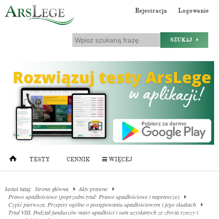
Rejestracja
Logowanie
SZUKAJ
TESTY
CENNIK
WIĘCEJ
Jesteś tutaj:
Strona główna
Akty prawne
Prawo upadłościowe (poprzedni tytuł: Prawo upadłościowe i naprawcze)
Część pierwsza. Przepisy ogólne o postępowaniu upadłościowym i jego skutkach
Tytuł VIII. Podział funduszów masy upadłości i sum uzyskanych ze zbycia rzeczy i