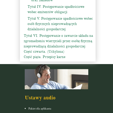
oraz zakładów
Tytuł IV. Postępowanie upadłościowe
wobec emitentów obligacji
Tytuł V. Postępowanie upadłościowe wobec
osób fizycznych nieprowadzących
działalności gospodarczej
Tytuł VI. Postępowanie o zawarcie układu na
zgromadzeniu wierzycieli przez osobę fizyczną
nieprowadzącą działalności gospodarczej
Część czwarta. (Uchylona)
Część piąta. Przepisy karne
Ustawy audio
Pakiet dla aplikanta