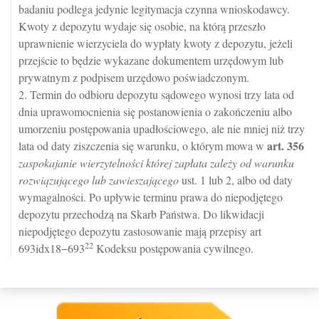
badaniu podlega jedynie legitymacja czynna wnioskodawcy.
Kwoty z depozytu wydaje się osobie, na którą przeszło
uprawnienie wierzyciela do wypłaty kwoty z depozytu, jeżeli
przejście to będzie wykazane dokumentem urzędowym lub
prywatnym z podpisem urzędowo poświadczonym.
2. Termin do odbioru depozytu sądowego wynosi trzy lata od
dnia uprawomocnienia się postanowienia o zakończeniu albo
umorzeniu postępowania upadłościowego, ale nie mniej niż trzy
art.
356
lata od daty ziszczenia się warunku, o którym mowa w
zaspokajanie wierzytelności której zapłata zależy od warunku
rozwiązującego lub zawieszającego
ust. 1 lub 2, albo od daty
wymagalności. Po upływie terminu prawa do niepodjętego
depozytu przechodzą na Skarb Państwa. Do likwidacji
niepodjętego depozytu zastosowanie mają przepisy art
22
693idx18−693
Kodeksu postępowania cywilnego.