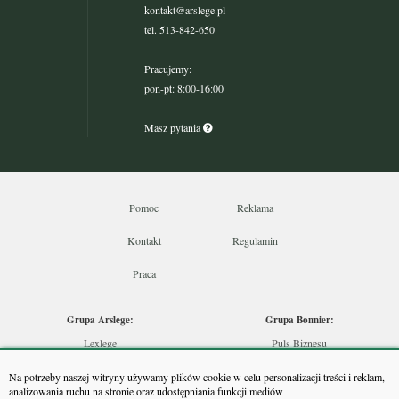
kontakt@arslege.pl
tel. 513-842-650
Pracujemy:
pon-pt: 8:00-16:00
Masz pytania
Pomoc
Reklama
Kontakt
Regulamin
Praca
Grupa Arslege:
Grupa Bonnier:
Lexlege
Puls Biznesu
Budownictwo
Bankier
Na potrzeby naszej witryny używamy plików cookie w celu personalizacji treści i reklam,
Skarbowcy
Puls Medycyny
analizowania ruchu na stronie oraz udostępniania funkcji mediów