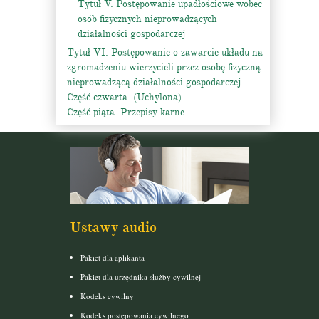
Tytuł V. Postępowanie upadłościowe wobec
osób fizycznych nieprowadzących
działalności gospodarczej
Tytuł VI. Postępowanie o zawarcie układu na
zgromadzeniu wierzycieli przez osobę fizyczną
nieprowadzącą działalności gospodarczej
Część czwarta. (Uchylona)
Część piąta. Przepisy karne
Ustawy audio
Pakiet dla aplikanta
Pakiet dla urzędnika służby cywilnej
Kodeks cywilny
Kodeks postępowania cywilnego