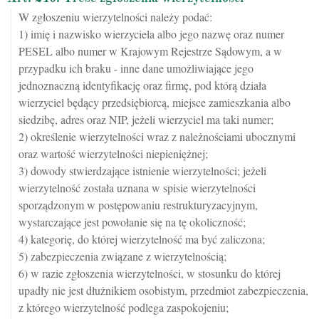
W zgłoszeniu wierzytelności należy podać:
1) imię i nazwisko wierzyciela albo jego nazwę oraz numer
PESEL albo numer w Krajowym Rejestrze Sądowym, a w
przypadku ich braku - inne dane umożliwiające jego
jednoznaczną identyfikację oraz firmę, pod którą działa
wierzyciel będący przedsiębiorcą, miejsce zamieszkania albo
siedzibę, adres oraz NIP, jeżeli wierzyciel ma taki numer;
2) określenie wierzytelności wraz z należnościami ubocznymi
oraz wartość wierzytelności niepieniężnej;
3) dowody stwierdzające istnienie wierzytelności; jeżeli
wierzytelność została uznana w spisie wierzytelności
sporządzonym w postępowaniu restrukturyzacyjnym,
wystarczające jest powołanie się na tę okoliczność;
4) kategorię, do której wierzytelność ma być zaliczona;
5) zabezpieczenia związane z wierzytelnością;
6) w razie zgłoszenia wierzytelności, w stosunku do której
upadły nie jest dłużnikiem osobistym, przedmiot zabezpieczenia,
z którego wierzytelność podlega zaspokojeniu;