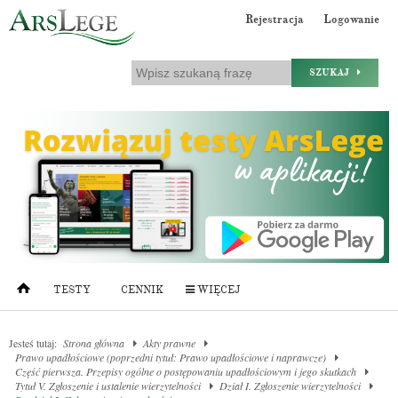
Rejestracja
Logowanie
SZUKAJ
TESTY
CENNIK
WIĘCEJ
Jesteś tutaj:
Strona główna
Akty prawne
Prawo upadłościowe (poprzedni tytuł: Prawo upadłościowe i naprawcze)
Część pierwsza. Przepisy ogólne o postępowaniu upadłościowym i jego skutkach
Tytuł V. Zgłoszenie i ustalenie wierzytelności
Dział I. Zgłoszenie wierzytelności