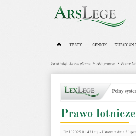
TESTY
CENNIK
KURSY ON-
Jesteś tutaj:
Strona główna
Akty prawne
Prawo lot
Pełny syst
Prawo lotnicze
Dz.U.2025.0.1431 t.j.
-
Ustawa z dnia 3 lipca