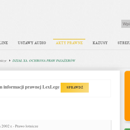
LINE
USTAWY AUDIO
AKTY PRAWNE
KAZUSY
STREF
nicze
DZIAŁ XA. OCHRONA PRAW PASAŻERÓW
em informacji prawnej LexLege
SPRAWDŹ
 2002 r. - Prawo lotnicze