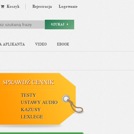
Koszyk
Rejestracja
Logowanie
SZUKAJ
A APLIKANTA
VIDEO
EBOOK
SPRAWDŹ CENNIK
TESTY
USTAWY AUDIO
KAZUSY
LEXLEGE