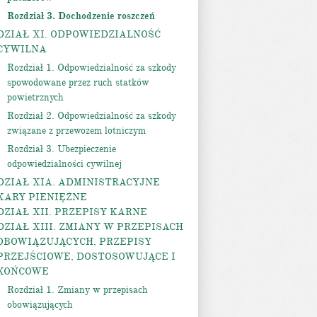
Rozdział 3. Dochodzenie roszczeń
DZIAŁ XI. ODPOWIEDZIALNOŚĆ
CYWILNA
Rozdział 1. Odpowiedzialność za szkody
spowodowane przez ruch statków
powietrznych
Rozdział 2. Odpowiedzialność za szkody
związane z przewozem lotniczym
Rozdział 3. Ubezpieczenie
odpowiedzialności cywilnej
DZIAŁ XIA. ADMINISTRACYJNE
KARY PIENIĘŻNE
DZIAŁ XII. PRZEPISY KARNE
DZIAŁ XIII. ZMIANY W PRZEPISACH
OBOWIĄZUJĄCYCH, PRZEPISY
PRZEJŚCIOWE, DOSTOSOWUJĄCE I
KOŃCOWE
Rozdział 1. Zmiany w przepisach
obowiązujących