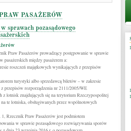
 PRAW PASAŻERÓW
e w sprawach pozasądowego
sażerskich
ażerów
ecznik Praw Pasażerów prowadzący postępowanie w sprawie
 pasażerskich między pasażerem a:
resie roszczeń majątkowych wynikających z przepisów
atorem turystyki albo sprzedawcą biletów – w zakresie
 z przepisów rozporządzenia nr 2111/2005/WE
 lotnisk znajdujących się na terytorium Rzeczypospolitej
ch na te lotniska, obsługiwanych przez wspólnotowych
. 1, Rzecznik Praw Pasażerów jest podmiotem
powania w sprawie pozasądowego rozwiązywania sporów
 z dnia 23 września 2016 r. o pozasądowym