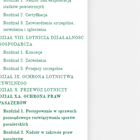
Rozdział 1. Nadzór nad eksploatacją
statków powietrznych
Rozdział 2. Certyfikacja
Rozdział 3. Zatwierdzenia szczególne,
zezwolenia i zgłoszenia
DZIAŁ VIII. LOTNICZA DZIAŁALNOŚĆ
GOSPODARCZA
Rozdział 1. Koncesje
Rozdział 2. Zezwolenia
Rozdział 3. Przepisy szczególne
DZIAŁ IX. OCHRONA LOTNICTWA
CYWILNEGO
DZIAŁ X. PRZEWÓZ LOTNICZY
DZIAŁ XA. OCHRONA PRAW
PASAŻERÓW
Rozdział 1. Postępowanie w sprawach
pozasądowego rozwiązywania sporów
pasażerskich
Rozdział 2. Nadzór w zakresie praw
pasażerów