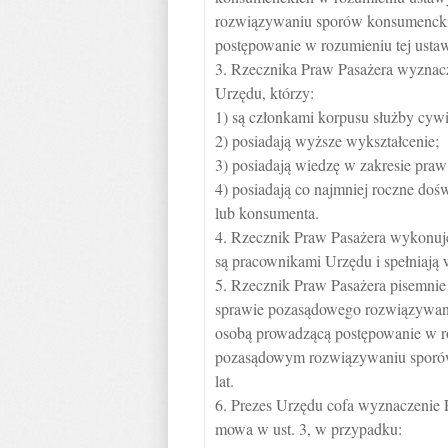
rozwiązywaniu sporów konsumenckic
postępowanie w rozumieniu tej usta
3. Rzecznika Praw Pasażera wyznacz
Urzędu, którzy:
1) są członkami korpusu służby cywi
2) posiadają wyższe wykształcenie;
3) posiadają wiedzę w zakresie praw
4) posiadają co najmniej roczne do
lub konsumenta.
4. Rzecznik Praw Pasażera wykonuje
są pracownikami Urzędu i spełniają 
5. Rzecznik Praw Pasażera pisemni
sprawie pozasądowego rozwiązywani
osobą prowadzącą postępowanie w ro
pozasądowym rozwiązywaniu sporów 
lat.
6. Prezes Urzędu cofa wyznaczenie
mowa w ust. 3, w przypadku: