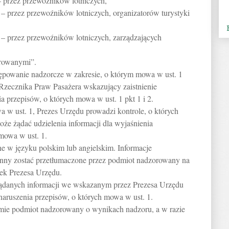
 przez przewoźników lotniczych,
– przez przewoźników lotniczych, organizatorów turystyki
– przez przewoźników lotniczych, zarządzających
orowanymi”.
ępowanie nadzorcze w zakresie, o którym mowa w ust. 1
 Rzecznika Praw Pasażera wskazujący zaistnienie
a przepisów, o których mowa w ust. 1 pkt 1 i 2.
 w ust. 1, Prezes Urzędu prowadzi kontrole, o których
oże żądać udzielenia informacji dla wyjaśnienia
 mowa w ust. 1.
e w języku polskim lub angielskim. Informacje
ny zostać przetłumaczone przez podmiot nadzorowany na
sek Prezesa Urzędu.
żądanych informacji we wskazanym przez Prezesa Urzędu
 naruszenia przepisów, o których mowa w ust. 1.
mie podmiot nadzorowany o wynikach nadzoru, a w razie