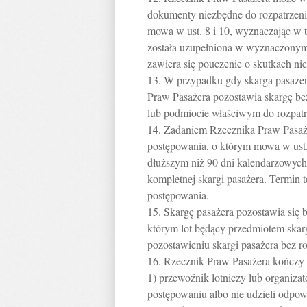
dokumenty niezbędne do rozpatrzenia
mowa w ust. 8 i 10, wyznaczając w t
została uzupełniona w wyznaczonym 
zawiera się pouczenie o skutkach ni
13. W przypadku gdy skarga pasażera
Praw Pasażera pozostawia skargę bez
lub podmiocie właściwym do rozpatrz
14. Zadaniem Rzecznika Praw Pasażer
postępowania, o którym mowa w ust. 
dłuższym niż 90 dni kalendarzowych
kompletnej skargi pasażera. Termin 
postępowania.
15. Skargę pasażera pozostawia się 
którym lot będący przedmiotem skar
pozostawieniu skargi pasażera bez r
16. Rzecznik Praw Pasażera kończy 
1) przewoźnik lotniczy lub organizat
postępowaniu albo nie udzieli odpow