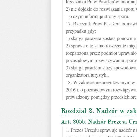
Rzecznika Praw Pasażerów informuj
2) nie dojdzie do rozwiązania sporu
– o czym informuje strony sporu.
17. Rzecznik Praw Pasażera odmawi
przypadku gdy:
1) skarga pasażera została ponownie
2) sprawa o to samo roszczenie międ
rozpatrzona przez podmiot uprawnio
pozasądowym rozwiązywaniu sporów
3) skarga pasażera służy spowodowan
organizatora turystyki.
18. W zakresie nieuregulowanym w us
2016 r. o pozasądowym rozwiązywan
prowadzony pomiędzy przedsiębiorc
Rozdział 2. Nadzór w zak
Art. 205b. Nadzór Prezesa Ur
1. Prezes Urzędu sprawuje nadzór n