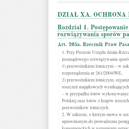
DZIAŁ XA. OCHRONA
Rozdział 1. Postępowani
rozwiązywania sporów pa
Art. 205a. Rzecznik Praw Pas
1. Przy Prezesie Urzędu działa Rz
pozasądowego rozwiązywania sporów
1) przewoźnikiem lotniczym – w zak
rozporządzenia nr 261/2004/WE,
2) przewoźnikiem lotniczym, organiz
roszczeń majątkowych wynikających
– w przypadku lotów wykonywanych z
Polskiej oraz lotów z krajów trzeci
przewoźników lotniczych.
2. W zakresie, o którym mowa w ust
uprawnionym do prowadzenia postę
konsumenckich w rozumieniu ustawy