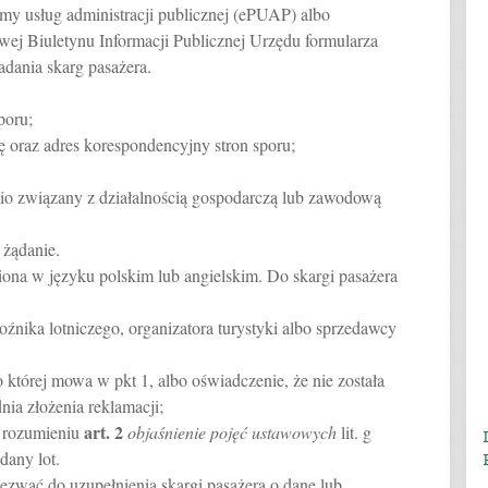
rmy usług administracji publicznej (ePUAP) albo
wej Biuletynu Informacji Publicznej Urzędu formularza
dania skarg pasażera.
poru;
ę oraz adres korespondencyjny stron sporu;
nio związany z działalnością gospodarczą lub zawodową
 żądanie.
ona w języku polskim lub angielskim. Do skargi pasażera
oźnika lotniczego, organizatora turystyki albo sprzedawcy
 której mowa w pkt 1, albo oświadczenie, że nie została
nia złożenia reklamacji;
art.
2
w rozumieniu
objaśnienie pojęć ustawowych
lit. g
dany lot.
zwać do uzupełnienia skargi pasażera o dane lub