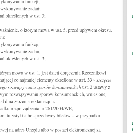
wykonywaniu funkcji;
j wykonywanie zadań;
ań określonych w ust. 3;
ważnienie, o którym mowa w ust. 5, przed upływem okresu,
ku:
wykonywaniu funkcji;
j wykonywanie zadań;
ań określonych w ust. 3;
tórym mowa w ust. 1, jest dzień doręczenia Rzecznikowi
art.
33
mującej co najmniej elementy określone w
wszczęcie
ego rozwiązywania sporów konsumenckich
ust. 2 ustawy z
dowym rozwiązywaniu sporów konsumenckich, wniesionej
od dnia złożenia reklamacji u:
padku rozporządzenia nr 261/2004/WE;
tora turystyki albo sprzedawcy biletów – w przypadku
owej na adres Urzędu albo w postaci elektronicznej za