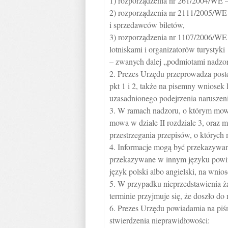
1) rozporządzenia nr 261/2004/WE –
2) rozporządzenia nr 2111/2005/WE 
i sprzedawców biletów,
3) rozporządzenia nr 1107/2006/WE 
lotniskami i organizatorów turystyki
– zwanych dalej „podmiotami nadz
2. Prezes Urzędu przeprowadza post
pkt 1 i 2, także na pisemny wniosek
uzasadnionego podejrzenia naruszeni
3. W ramach nadzoru, o którym mowa
mowa w dziale II rozdziale 3, oraz m
przestrzegania przepisów, o których
4. Informacje mogą być przekazywan
przekazywane w innym języku powin
język polski albo angielski, na wnio
5. W przypadku nieprzedstawienia 
terminie przyjmuje się, że doszło do
6. Prezes Urzędu powiadamia na piś
stwierdzenia nieprawidłowości: