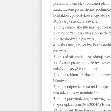
pośrednictwem elektronicznej platfo
zamieszczonego na stronie podmioto
kontaktowego dedykowanego do skła
10. Skarga pasażera zawiera:
1) imię i nazwisko lub nazwę stron s
2) miejsce zamieszkania albo siedzib
3) datę urodzenia pasażera;
4) wskazanie, czy lot był bezpośred
pasażera;
5) opis okoliczności uzasadniających
11. Skarga pasażera może być wniesi
należy dołączyć co najmniej:
1) kopię reklamacji złożonej u przew
biletów;
2) kopię odpowiedzi na reklamację, o
ona udzielona w terminie 30 dni od d
3) kopię potwierdzonej rezerwacji 
rozporządzenia nr 261/2004/WE, na 
12. Rzecznik Praw Pasażera może we