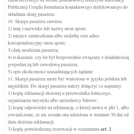
Publicznej Urzędu formularza kontaktowego dedykowanego do
składania skarg pasażera.
10. Skarga pasażera zawiera:
1) imię i nazwisko lub nazwę stron sporu;
2) miejsce zamieszkania albo siedzibę oraz adres
korespondencyjny stron sporu;
3) datę urodzenia pasażera;
4) wskazanie, czy lot był bezpośrednio związany z działalnością
gospodarczą lub zawodową pasażera;
5) opis okoliczności uzasadniających żądanie.
11. Skarga pasażera może być wniesiona w języku polskim lub
angielskim. Do skargi pasażera należy dołączyć co najmniej:
1) kopię reklamacji złożonej u przewoźnika lotniczego,
organizatora turystyki albo sprzedawcy biletów;
2) kopię odpowiedzi na reklamację, o której mowa w pkt 1, albo
oświadczenie, że nie została ona udzielona w terminie 30 dni od
dnia złożenia reklamacji;
art.
2
3) kopię potwierdzonej rezerwacji w rozumieniu