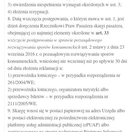
3) stwierdzenia niespełnienia wymagań określonych w ust. 3;
4) złożenia rezygnacji.
8. Datą wszczęcia postępowania, o którym mowa w ust. 1, jest
dzień doręczenia Rzecznikowi Praw Pasażera skargi pasażera,
art.
33
obejmującej co najmniej elementy określone w
wszczęcie postępowania w sprawie pozasądowego
rozwiązywania sporów konsumenckich
ust. 2 ustawy z dnia 23
września 2016 r. o pozasądowym rozwiązywaniu sporów
konsumenckich, wniesionej nie wcześniej niż po upływie 30 dni
od dnia złożenia reklamacji u:
1) przewoźnika lotniczego – w przypadku rozporządzenia nr
261/2004/WE;
2) przewoźnika lotniczego, organizatora turystyki albo
sprzedawcy biletów – w przypadku rozporządzenia nr
2111/2005/WE.
9. Skargę wnosi się w postaci papierowej na adres Urzędu albo
w postaci elektronicznej za pośrednictwem elektronicznej
platformy usług administracji publicznej (ePUAP) albo
zamieszczonego na stronie podmiotowej Biuletynu Informacji