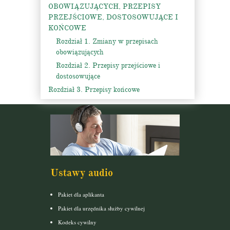
OBOWIĄZUJĄCYCH, PRZEPISY
PRZEJŚCIOWE, DOSTOSOWUJĄCE I
KOŃCOWE
Rozdział 1. Zmiany w przepisach
obowiązujących
Rozdział 2. Przepisy przejściowe i
dostosowujące
Rozdział 3. Przepisy końcowe
Ustawy audio
Pakiet dla aplikanta
Pakiet dla urzędnika służby cywilnej
Kodeks cywilny