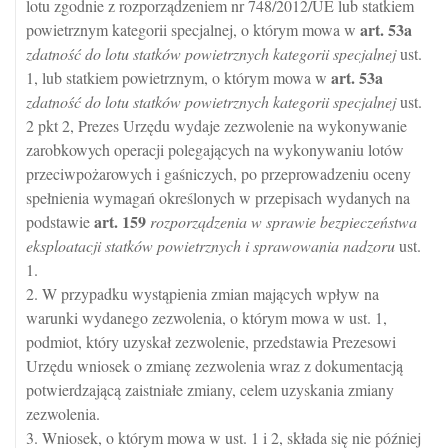
lotu zgodnie z rozporządzeniem nr 748/2012/UE lub statkiem
art.
53a
powietrznym kategorii specjalnej, o którym mowa w
zdatność do lotu statków powietrznych kategorii specjalnej
ust.
art.
53a
1, lub statkiem powietrznym, o którym mowa w
zdatność do lotu statków powietrznych kategorii specjalnej
ust.
2 pkt 2, Prezes Urzędu wydaje zezwolenie na wykonywanie
zarobkowych operacji polegających na wykonywaniu lotów
przeciwpożarowych i gaśniczych, po przeprowadzeniu oceny
spełnienia wymagań określonych w przepisach wydanych na
art.
159
podstawie
rozporządzenia w sprawie bezpieczeństwa
eksploatacji statków powietrznych i sprawowania nadzoru
ust.
1.
2. W przypadku wystąpienia zmian mających wpływ na
warunki wydanego zezwolenia, o którym mowa w ust. 1,
podmiot, który uzyskał zezwolenie, przedstawia Prezesowi
Urzędu wniosek o zmianę zezwolenia wraz z dokumentacją
potwierdzającą zaistniałe zmiany, celem uzyskania zmiany
zezwolenia.
3. Wniosek, o którym mowa w ust. 1 i 2, składa się nie później