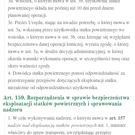
3d. Wniosek, o którym mowa w ust. 3b, użytkownik statku
powietrznego składa nie później niż 10 dni przed dniem
planowanej operacji.
3e. Prezes Urzędu, mając na uwadze potrzebę, o której mowa w
ust. 3a, wskazaną przez użytkownika statku powietrznego we
wniosku, o którym mowa w ust. 3b, oraz kierując się względami
bezpieczeństwa danej operacji lotniczej, wyraża zgodę, o której
mowa w ust. 3a, w drodze decyzji administracyjnej, w której
określa warunki wykonania operacji, w szczególności trasę oraz
okres ważności zgody.
4. Dowódca statku powietrznego ponosi odpowiedzialność za
przestrzeganie przepisów dotyczących eksploatacji statku,
niezależnie od odpowiedzialności użytkownika.
Art. 159. Rozporządzenia w sprawie bezpieczeństwa
eksploatacji statków powietrznych i sprawowania
nadzoru
art.
157
1. W celu wykonywania nadzoru, o którym mowa w
nadzór nad eksploatacją statków powietrznych
ust. 1, minister
właściwy do spraw transportu, uwzględniając przepisy