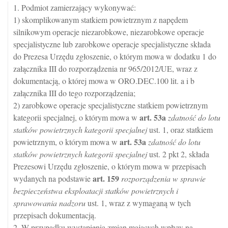
1. Podmiot zamierzający wykonywać:
1) skomplikowanym statkiem powietrznym z napędem
silnikowym operacje niezarobkowe, niezarobkowe operacje
specjalistyczne lub zarobkowe operacje specjalistyczne składa
do Prezesa Urzędu zgłoszenie, o którym mowa w dodatku 1 do
załącznika III do rozporządzenia nr 965/2012/UE, wraz z
dokumentacją, o której mowa w ORO.DEC.100 lit. a i b
załącznika III do tego rozporządzenia;
2) zarobkowe operacje specjalistyczne statkiem powietrznym
art.
53a
kategorii specjalnej, o którym mowa w
zdatność do lotu
statków powietrznych kategorii specjalnej
ust. 1, oraz statkiem
art.
53a
powietrznym, o którym mowa w
zdatność do lotu
statków powietrznych kategorii specjalnej
ust. 2 pkt 2, składa
Prezesowi Urzędu zgłoszenie, o którym mowa w przepisach
art.
159
wydanych na podstawie
rozporządzenia w sprawie
bezpieczeństwa eksploatacji statków powietrznych i
sprawowania nadzoru
ust. 1, wraz z wymaganą w tych
przepisach dokumentacją.
2. W przypadku wystąpienia zmian mających wpływ na