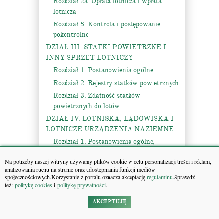
Rozdział 2a. Opłata lotnicza i wpłata
lotnicza
Rozdział 3. Kontrola i postępowanie
pokontrolne
DZIAŁ III. STATKI POWIETRZNE I
INNY SPRZĘT LOTNICZY
Rozdział 1. Postanowienia ogólne
Rozdział 2. Rejestry statków powietrznych
Rozdział 3. Zdatność statków
powietrznych do lotów
DZIAŁ IV. LOTNISKA, LĄDOWISKA I
LOTNICZE URZĄDZENIA NAZIEMNE
Rozdział 1. Postanowienia ogólne,
zakładanie i rejestrowanie lotnisk
Na potrzeby naszej witryny używamy plików cookie w celu personalizacji treści i reklam,
Rozdział 2. Eksploatacja lotnisk
analizowania ruchu na stronie oraz udostępniania funkcji mediów
społecznościowych.Korzystanie z portalu oznacza akceptację
regulaminu.
Sprawdź
Rozdział 3. Ratownictwo i ochrona
też:
politykę cookies
i
politykę prywatności
.
przeciwpożarowa lotnisk
Rozdział 4. Otoczenie lotniska i lotnicze
AKCEPTUJĘ
urządzenia naziemne