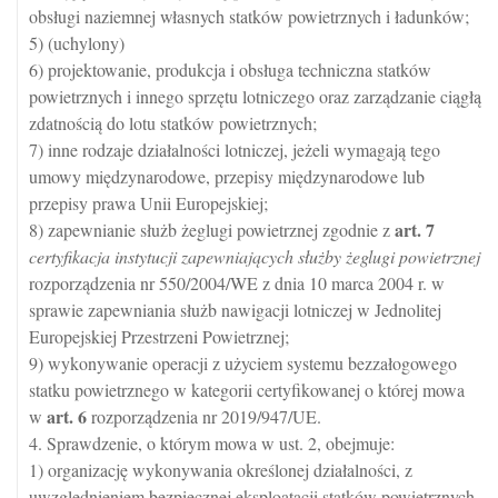
obsługi naziemnej własnych statków powietrznych i ładunków;
5) (uchylony)
6) projektowanie, produkcja i obsługa techniczna statków
powietrznych i innego sprzętu lotniczego oraz zarządzanie ciągłą
zdatnością do lotu statków powietrznych;
7) inne rodzaje działalności lotniczej, jeżeli wymagają tego
umowy międzynarodowe, przepisy międzynarodowe lub
przepisy prawa Unii Europejskiej;
art.
7
8) zapewnianie służb żeglugi powietrznej zgodnie z
certyfikacja instytucji zapewniających służby żeglugi powietrznej
rozporządzenia nr 550/2004/WE z dnia 10 marca 2004 r. w
sprawie zapewniania służb nawigacji lotniczej w Jednolitej
Europejskiej Przestrzeni Powietrznej;
9) wykonywanie operacji z użyciem systemu bezzałogowego
statku powietrznego w kategorii certyfikowanej o której mowa
art.
6
w
rozporządzenia nr 2019/947/UE.
4. Sprawdzenie, o którym mowa w ust. 2, obejmuje:
1) organizację wykonywania określonej działalności, z
uwzględnieniem bezpiecznej eksploatacji statków powietrznych,