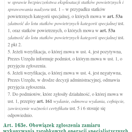
w sprawie bezpieczeństwa eksploatacji statków powietrznych i
sprawowania nadzoru
ust. 1 – w przypadku statków
art.
53a
powietrznych kategorii specjalnej, o których mowa w
zdatność do lotu statków powietrznych kategorii specjalnej
ust.
art.
53a
1, oraz statków powietrznych, o których mowa w
zdatność do lotu statków powietrznych kategorii specjalnej
ust.
2 pkt 2.
5. Jeżeli weryfikacja, o której mowa w ust. 4, jest pozytywna,
Prezes Urzędu informuje podmiot, o którym mowa w ust. 1, o
przyjęciu zgłoszenia.
6. Jeżeli weryfikacja, o której mowa w ust. 4, jest negatywna,
Prezes Urzędu, w drodze decyzji administracyjnej, odmawia
przyjęcia zgłoszenia.
7. Do podmiotów, które zgłosiły działalność, o której mowa w
art.
161
ust. 1, przepisy
wydanie, odmowa wydania, cofnięcie,
zawieszenie ważności certyfikatu
ust. 5 i 6 stosuje się
odpowiednio.
Art. 163e. Obowiązek zgłoszenia zamiaru
wykonywania zarobkowych operacji specjalistycznych