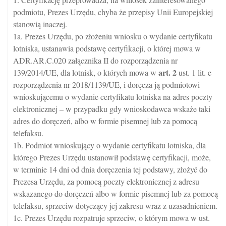
podmiotu, Prezes Urzędu, chyba że przepisy Unii Europejskiej
stanowią inaczej.
1a. Prezes Urzędu, po złożeniu wniosku o wydanie certyfikatu
lotniska, ustanawia podstawę certyfikacji, o której mowa w
ADR.AR.C.020 załącznika II do rozporządzenia nr
art.
2
139/2014/UE, dla lotnisk, o których mowa w
ust. 1 lit. e
rozporządzenia nr 2018/1139/UE, i doręcza ją podmiotowi
wnioskującemu o wydanie certyfikatu lotniska na adres poczty
elektronicznej – w przypadku gdy wnioskodawca wskaże taki
adres do doręczeń, albo w formie pisemnej lub za pomocą
telefaksu.
1b. Podmiot wnioskujący o wydanie certyfikatu lotniska, dla
którego Prezes Urzędu ustanowił podstawę certyfikacji, może,
w terminie 14 dni od dnia doręczenia tej podstawy, złożyć do
Prezesa Urzędu, za pomocą poczty elektronicznej z adresu
wskazanego do doręczeń albo w formie pisemnej lub za pomocą
telefaksu, sprzeciw dotyczący jej zakresu wraz z uzasadnieniem.
1c. Prezes Urzędu rozpatruje sprzeciw, o którym mowa w ust.