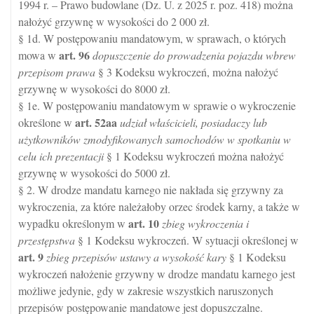
1994 r. – Prawo budowlane (Dz. U. z 2025 r. poz. 418) można
nałożyć grzywnę w wysokości do 2 000 zł.
§ 1d. W postępowaniu mandatowym, w sprawach, o których
art.
96
mowa w
dopuszczenie do prowadzenia pojazdu wbrew
przepisom prawa
§ 3 Kodeksu wykroczeń, można nałożyć
grzywnę w wysokości do 8000 zł.
§ 1e. W postępowaniu mandatowym w sprawie o wykroczenie
art.
52aa
określone w
udział właścicieli, posiadaczy lub
użytkowników zmodyfikowanych samochodów w spotkaniu w
celu ich prezentacji
§ 1 Kodeksu wykroczeń można nałożyć
grzywnę w wysokości do 5000 zł.
§ 2. W drodze mandatu karnego nie nakłada się grzywny za
wykroczenia, za które należałoby orzec środek karny, a także w
art.
10
wypadku określonym w
zbieg wykroczenia i
przestępstwa
§ 1 Kodeksu wykroczeń. W sytuacji określonej w
art.
9
zbieg przepisów ustawy a wysokość kary
§ 1 Kodeksu
wykroczeń nałożenie grzywny w drodze mandatu karnego jest
możliwe jedynie, gdy w zakresie wszystkich naruszonych
przepisów postępowanie mandatowe jest dopuszczalne.