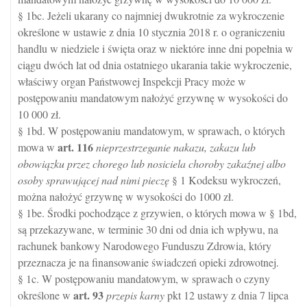
§ 1bc. Jeżeli ukarany co najmniej dwukrotnie za wykroczenie
określone w ustawie z dnia 10 stycznia 2018 r. o ograniczeniu
handlu w niedziele i święta oraz w niektóre inne dni popełnia w
ciągu dwóch lat od dnia ostatniego ukarania takie wykroczenie,
właściwy organ Państwowej Inspekcji Pracy może w
postępowaniu mandatowym nałożyć grzywnę w wysokości do
10 000 zł.
§ 1bd. W postępowaniu mandatowym, w sprawach, o których
art.
116
mowa w
nieprzestrzeganie nakazu, zakazu lub
obowiązku przez chorego lub nosiciela choroby zakaźnej albo
osoby sprawującej nad nimi pieczę
§ 1 Kodeksu wykroczeń,
można nałożyć grzywnę w wysokości do 1000 zł.
§ 1be. Środki pochodzące z grzywien, o których mowa w § 1bd,
są przekazywane, w terminie 30 dni od dnia ich wpływu, na
rachunek bankowy Narodowego Funduszu Zdrowia, który
przeznacza je na finansowanie świadczeń opieki zdrowotnej.
§ 1c. W postępowaniu mandatowym, w sprawach o czyny
art.
93
określone w
przepis karny
pkt 12 ustawy z dnia 7 lipca