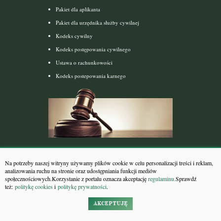
Pakiet dla aplikanta
Pakiet dla urzędnika służby cywilnej
Kodeks cywilny
Kodeks postępowania cywilnego
Ustawa o rachunkowości
Kodeks postepowania karnego
Akty prawne
Na potrzeby naszej witryny używamy plików cookie w celu personalizacji treści i reklam,
analizowania ruchu na stronie oraz udostępniania funkcji mediów
Kodeks karny
społecznościowych.Korzystanie z portalu oznacza akceptację
regulaminu.
Sprawdź
też:
politykę cookies
i
politykę prywatności
.
Kodeks cywilny
Kodeks rodzinny i opiekuńczy
AKCEPTUJĘ
Kodeks spółek handlowych