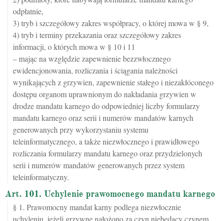
odpłatnie,
3) tryb i szczegółowy zakres współpracy, o której mowa w § 9,
4) tryb i terminy przekazania oraz szczegółowy zakres
informacji, o których mowa w § 10 i 11
– mając na względzie zapewnienie bezzwłocznego
ewidencjonowania, rozliczania i ściągania należności
wynikających z grzywien, zapewnienie stałego i niezakłóconego
dostępu organom uprawnionym do nakładania grzywien w
drodze mandatu karnego do odpowiedniej liczby formularzy
mandatu karnego oraz serii i numerów mandatów karnych
generowanych przy wykorzystaniu systemu
teleinformatycznego, a także niezwłocznego i prawidłowego
rozliczania formularzy mandatu karnego oraz przydzielonych
serii i numerów mandatów generowanych przez system
teleinformatyczny.
Art. 101. Uchylenie prawomocnego mandatu karnego
§ 1. Prawomocny mandat karny podlega niezwłocznie
uchyleniu, jeżeli grzywnę nałożono za czyn niebędący czynem