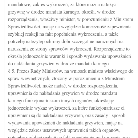
mandatowe, zakres wykroczeń, za które można nałożyć
grzywnę w drodze mandatu karnego, określi, w drodze
rozporządzenia, właściwy minister, w porozumieniu z Ministrem
Sprawiedliwości, mając na względzie konieczność zapewnienia
szybkiej reakcji na fakt popełnienia wykroczenia, a także
potrzebę należytej ochrony dóbr szczególnie narażonych na
naruszenia ze strony sprawców wykroczeń. Rozporządzenie to
określa jednocześnie warunki i sposób wydawania upoważnień
do nakładania grzywien w drodze mandatu karnego.
§ 5. Prezes Rady Ministrów, na wniosek ministra właściwego do
spraw wewnętrznych, złożony w porozumieniu z Ministrem
Sprawiedliwości, może nadać, w drodze rozporządzenia,
uprawnienia do nakładania grzywien w drodze mandatu
karnego funkcjonariuszom innych organów, określając
jednocześnie wykaz wykroczeń, za które funkcjonariusze ci
uprawnieni są do nakładania grzywien, oraz zasady i sposób
wydawania upoważnień do nakładania grzywien, mając na
względzie zakres ustawowych uprawnień takich organów,
potrzebę szybkiej reakcji na fakt popełnienia wykroczenia oraz