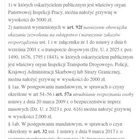
1) w których oskarżycielem publicznym jest właściwy organ
Państwowej Inspekcji Pracy, można nałożyć grzywnę w
wysokości do 5000 zł;
art.
92f
2) naruszeń wymienionych w
naruszenie obowiązku
okazania zezwolenia na odstępstwo i naruszenie zakazów
rozporządzenia
ust. 1 i w załączniku nr 1 do ustawy z dnia 6
września 2001 r. o transporcie drogowym (Dz. U. z 2025 r. poz.
1490, 1676, 1795 i 1843), w których oskarżycielem publicznym
jest właściwy organ Inspekcji Transportu Drogowego, Policji,
Krajowej Administracji Skarbowej lub Straży Granicznej,
można nałożyć grzywnę w wysokości do 2000 zł.
§ 1aa. W postępowaniu mandatowym, w sprawach o czyny
art.
57a
określone w art 54–56 i
utrudnianie rozpoznania osoby
ustawy z dnia 20 marca 2009 r. o bezpieczeństwie imprez
masowych (Dz. U. z 2023 r. poz. 616) można nałożyć grzywnę
w wysokości 2.000 zł.
§ 1ab. W postępowaniu mandatowym, w sprawach o czyn
art.
32
określony w
ust. 1 ustawy z dnia 9 marca 2017 r. o
systemie monitorowania drogowego i kolejowego przewozu