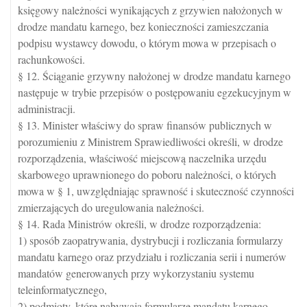
księgowy należności wynikających z grzywien nałożonych w
drodze mandatu karnego, bez konieczności zamieszczania
podpisu wystawcy dowodu, o którym mowa w przepisach o
rachunkowości.
§ 12. Ściąganie grzywny nałożonej w drodze mandatu karnego
następuje w trybie przepisów o postępowaniu egzekucyjnym w
administracji.
§ 13. Minister właściwy do spraw finansów publicznych w
porozumieniu z Ministrem Sprawiedliwości określi, w drodze
rozporządzenia, właściwość miejscową naczelnika urzędu
skarbowego uprawnionego do poboru należności, o których
mowa w § 1, uwzględniając sprawność i skuteczność czynności
zmierzających do uregulowania należności.
§ 14. Rada Ministrów określi, w drodze rozporządzenia:
1) sposób zaopatrywania, dystrybucji i rozliczania formularzy
mandatu karnego oraz przydziału i rozliczania serii i numerów
mandatów generowanych przy wykorzystaniu systemu
teleinformatycznego,
2) podmioty, które nabywają formularze mandatu karnego