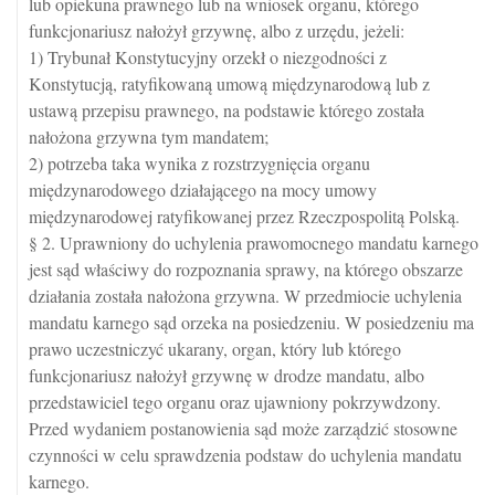
lub opiekuna prawnego lub na wniosek organu, którego
funkcjonariusz nałożył grzywnę, albo z urzędu, jeżeli:
1) Trybunał Konstytucyjny orzekł o niezgodności z
Konstytucją, ratyfikowaną umową międzynarodową lub z
ustawą przepisu prawnego, na podstawie którego została
nałożona grzywna tym mandatem;
2) potrzeba taka wynika z rozstrzygnięcia organu
międzynarodowego działającego na mocy umowy
międzynarodowej ratyfikowanej przez Rzeczpospolitą Polską.
§ 2. Uprawniony do uchylenia prawomocnego mandatu karnego
jest sąd właściwy do rozpoznania sprawy, na którego obszarze
działania została nałożona grzywna. W przedmiocie uchylenia
mandatu karnego sąd orzeka na posiedzeniu. W posiedzeniu ma
prawo uczestniczyć ukarany, organ, który lub którego
funkcjonariusz nałożył grzywnę w drodze mandatu, albo
przedstawiciel tego organu oraz ujawniony pokrzywdzony.
Przed wydaniem postanowienia sąd może zarządzić stosowne
czynności w celu sprawdzenia podstaw do uchylenia mandatu
karnego.