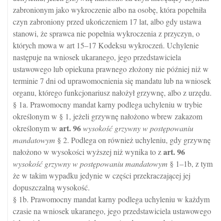
zabronionym jako wykroczenie albo na osobę, która popełniła
czyn zabroniony przed ukończeniem 17 lat, albo gdy ustawa
stanowi, że sprawca nie popełnia wykroczenia z przyczyn, o
których mowa w art 15–17 Kodeksu wykroczeń. Uchylenie
następuje na wniosek ukaranego, jego przedstawiciela
ustawowego lub opiekuna prawnego złożony nie później niż w
terminie 7 dni od uprawomocnienia się mandatu lub na wniosek
organu, którego funkcjonariusz nałożył grzywnę, albo z urzędu.
§ 1a. Prawomocny mandat karny podlega uchyleniu w trybie
określonym w § 1, jeżeli grzywnę nałożono wbrew zakazom
art.
96
określonym w
wysokość grzywny w postępowaniu
mandatowym
§ 2. Podlega on również uchyleniu, gdy grzywnę
art.
96
nałożono w wysokości wyższej niż wynika to z
wysokość grzywny w postępowaniu mandatowym
§ 1–1b, z tym
że w takim wypadku jedynie w części przekraczającej jej
dopuszczalną wysokość.
§ 1b. Prawomocny mandat karny podlega uchyleniu w każdym
czasie na wniosek ukaranego, jego przedstawiciela ustawowego