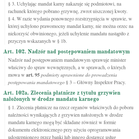
§ 3. Uchylając mandat karny nakazuje się podmiotowi, na
rachunek którego pobrano grzywnę, zwrot uiszczonej kwoty.
§ 4. W razie wydania ponownego rozstrzygnięcia w sprawie, w
której uchylono prawomocny mandat karny, nie można orzec na
niekorzyść obwinionego, jeżeli uchylenie mandatu nastąpiło z
przyczyn wskazanych w § 1b.
Art. 102. Nadzór nad postępowaniem mandatowym
Nadzór nad postępowaniem mandatowym sprawuje minister
właściwy do spraw wewnętrznych, a w sprawach, o których
art.
95
mowa w
podmioty uprawnione do prowadzenia
postępowania mandatowego
§ 3 – Główny Inspektor Pracy.
Art. 102a. Zlecenia płatnicze z tytułu grzywien
nałożonych w drodze mandatu karnego
§ 1. Zlecenia płatnicze na rzecz organów właściwych do poboru
należności wynikających z grzywien nałożonych w drodze
mandatu karnego mogą być składane również w formie
dokumentu elektronicznego przy użyciu oprogramowania
udostępnionego przez banki lub innego dostawcę usług