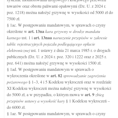
towarów oraz obrotu paliwami opałowymi (Dz. U. z 2024 r.
poz. 1218) można nałożyć grzywnę w wysokości od 5000 zł do
7500 zł.
§ 1ac. W postępowaniu mandatowym, w sprawach o czyny
art.
13na
określone w
kara grzywny w drodze mandatu
art.
13naa
karnego
ust. 1 i
naruszenie przepisów w zakresie
tablic rejestracyjnych pojazdu podlegającego opłacie
elektronicznej
ust. 1 ustawy z dnia 21 marca 1985 r. o drogach
publicznych (Dz. U. z 2024 r. poz. 320 i 1222 oraz z 2025 r.
poz. 641) można nałożyć grzywnę w wysokości 1500 zł.
§ 1ad. W postępowaniu mandatowym w sprawach o
art.
82
wykroczenia określone w
sprowadzanie zagrożenia
pożarowego
§ 1–3, 4 i 5 Kodeksu wykroczeń oraz w rozdziale
XI Kodeksu wykroczeń można nałożyć grzywnę w wysokości
art.
9
do 5000 zł, a w przypadku, o którym mowa w
zbieg
przepisów ustawy a wysokość kary
§ 1 Kodeksu wykroczeń –
do 6000 zł.
§ 1ae. W postępowaniu mandatowym, w sprawach o czyny