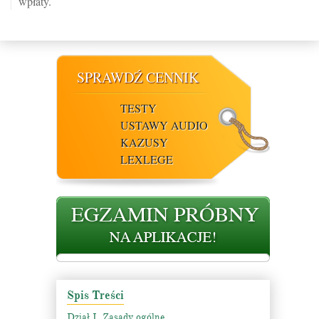
wpłaty.
SPRAWDŹ CENNIK
TESTY
USTAWY AUDIO
KAZUSY
LEXLEGE
Spis Treści
Dział I. Zasady ogólne