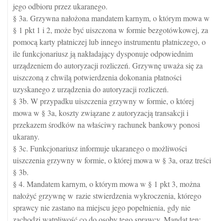
jego odbioru przez ukaranego.
§ 3a. Grzywna nałożona mandatem karnym, o którym mowa w
§ 1 pkt 1 i 2, może być uiszczona w formie bezgotówkowej, za
pomocą karty płatniczej lub innego instrumentu płatniczego, o
ile funkcjonariusz ją nakładający dysponuje odpowiednim
urządzeniem do autoryzacji rozliczeń. Grzywnę uważa się za
uiszczoną z chwilą potwierdzenia dokonania płatności
uzyskanego z urządzenia do autoryzacji rozliczeń.
§ 3b. W przypadku uiszczenia grzywny w formie, o której
mowa w § 3a, koszty związane z autoryzacją transakcji i
przekazem środków na właściwy rachunek bankowy ponosi
ukarany.
§ 3c. Funkcjonariusz informuje ukaranego o możliwości
uiszczenia grzywny w formie, o której mowa w § 3a, oraz treści
§ 3b.
§ 4. Mandatem karnym, o którym mowa w § 1 pkt 3, można
nałożyć grzywnę w razie stwierdzenia wykroczenia, którego
sprawcy nie zastano na miejscu jego popełnienia, gdy nie
zachodzi wątpliwość co do osoby tego sprawcy. Mandat ten: