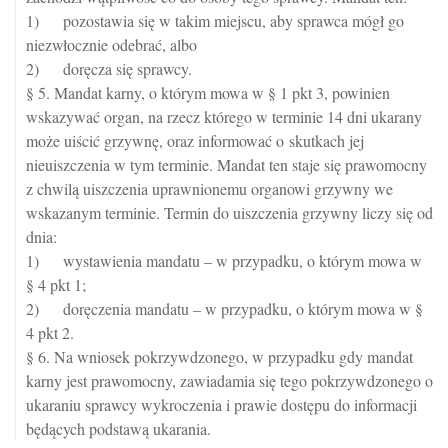
1) pozostawia się w takim miejscu, aby sprawca mógł go
niezwłocznie odebrać, albo
2) doręcza się sprawcy.
§ 5. Mandat karny, o którym mowa w § 1 pkt 3, powinien
wskazywać organ, na rzecz którego w terminie 14 dni ukarany
może uiścić grzywnę, oraz informować o skutkach jej
nieuiszczenia w tym terminie. Mandat ten staje się prawomocny
z chwilą uiszczenia uprawnionemu organowi grzywny we
wskazanym terminie. Termin do uiszczenia grzywny liczy się od
dnia:
1) wystawienia mandatu – w przypadku, o którym mowa w
§ 4 pkt 1;
2) doręczenia mandatu – w przypadku, o którym mowa w §
4 pkt 2.
§ 6. Na wniosek pokrzywdzonego, w przypadku gdy mandat
karny jest prawomocny, zawiadamia się tego pokrzywdzonego o
ukaraniu sprawcy wykroczenia i prawie dostępu do informacji
będących podstawą ukarania.