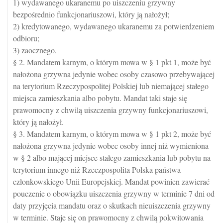
1) wydawanego ukaranemu po uiszczeniu grzywny
bezpośrednio funkcjonariuszowi, który ją nałożył;
2) kredytowanego, wydawanego ukaranemu za potwierdzeniem
odbioru;
3) zaocznego.
§ 2. Mandatem karnym, o którym mowa w § 1 pkt 1, może być
nałożona grzywna jedynie wobec osoby czasowo przebywającej
na terytorium Rzeczypospolitej Polskiej lub niemającej stałego
miejsca zamieszkania albo pobytu. Mandat taki staje się
prawomocny z chwilą uiszczenia grzywny funkcjonariuszowi,
który ją nałożył.
§ 3. Mandatem karnym, o którym mowa w § 1 pkt 2, może być
nałożona grzywna jedynie wobec osoby innej niż wymieniona
w § 2 albo mającej miejsce stałego zamieszkania lub pobytu na
terytorium innego niż Rzeczpospolita Polska państwa
członkowskiego Unii Europejskiej. Mandat powinien zawierać
pouczenie o obowiązku uiszczenia grzywny w terminie 7 dni od
daty przyjęcia mandatu oraz o skutkach nieuiszczenia grzywny
w terminie. Staje się on prawomocny z chwilą pokwitowania