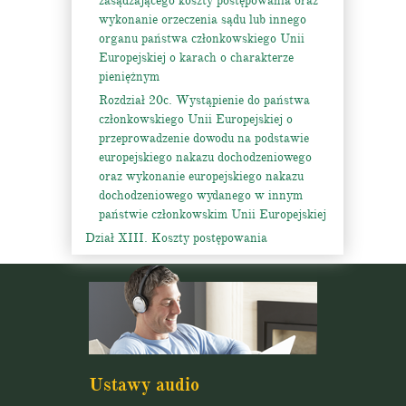
zasądzającego koszty postępowania oraz
wykonanie orzeczenia sądu lub innego
organu państwa członkowskiego Unii
Europejskiej o karach o charakterze
pieniężnym
Rozdział 20c. Wystąpienie do państwa
członkowskiego Unii Europejskiej o
przeprowadzenie dowodu na podstawie
europejskiego nakazu dochodzeniowego
oraz wykonanie europejskiego nakazu
dochodzeniowego wydanego w innym
państwie członkowskim Unii Europejskiej
Dział XIII. Koszty postępowania
Ustawy audio