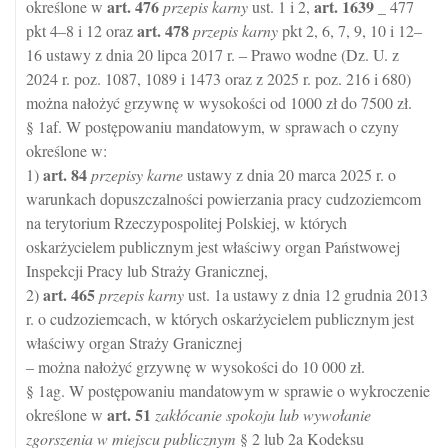
art.
476
art.
1639
określone w
przepis karny
ust. 1 i 2,
_ 477
art.
478
pkt 4–8 i 12 oraz
przepis karny
pkt 2, 6, 7, 9, 10 i 12–
16 ustawy z dnia 20 lipca 2017 r. ‒ Prawo wodne (Dz. U. z
2024 r. poz. 1087, 1089 i 1473 oraz z 2025 r. poz. 216 i 680)
można nałożyć grzywnę w wysokości od 1000 zł do 7500 zł.
§ 1af. W postępowaniu mandatowym, w sprawach o czyny
określone w:
art.
84
1)
przepisy karne
ustawy z dnia 20 marca 2025 r. o
warunkach dopuszczalności powierzania pracy cudzoziemcom
na terytorium Rzeczypospolitej Polskiej, w których
oskarżycielem publicznym jest właściwy organ Państwowej
Inspekcji Pracy lub Straży Granicznej,
art.
465
2)
przepis karny
ust. 1a ustawy z dnia 12 grudnia 2013
r. o cudzoziemcach, w których oskarżycielem publicznym jest
właściwy organ Straży Granicznej
– można nałożyć grzywnę w wysokości do 10 000 zł.
§ 1ag. W postępowaniu mandatowym w sprawie o wykroczenie
art.
51
określone w
zakłócanie spokoju lub wywołanie
zgorszenia w miejscu publicznym
§ 2 lub 2a Kodeksu