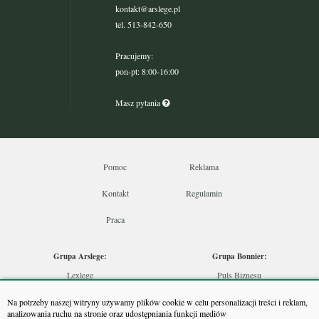
kontakt@arslege.pl
tel. 513-842-650
Pracujemy:
pon-pt: 8:00-16:00
Masz pytania
Pomoc
Reklama
Kontakt
Regulamin
Praca
Grupa Arslege:
Grupa Bonnier:
Lexlege
Puls Biznesu
Budownictwo
Bankier
Na potrzeby naszej witryny używamy plików cookie w celu personalizacji treści i reklam,
Skarbowcy
Puls Medycyny
analizowania ruchu na stronie oraz udostępniania funkcji mediów