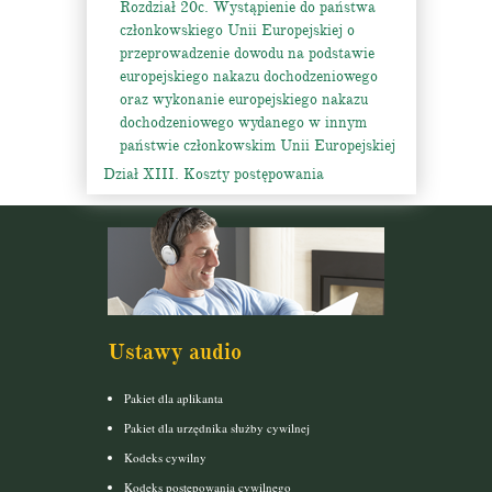
Rozdział 20c. Wystąpienie do państwa
członkowskiego Unii Europejskiej o
przeprowadzenie dowodu na podstawie
europejskiego nakazu dochodzeniowego
oraz wykonanie europejskiego nakazu
dochodzeniowego wydanego w innym
państwie członkowskim Unii Europejskiej
Dział XIII. Koszty postępowania
Ustawy audio
Pakiet dla aplikanta
Pakiet dla urzędnika służby cywilnej
Kodeks cywilny
Kodeks postępowania cywilnego