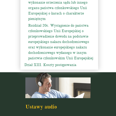
wykonanie orzeczenia sądu lub innego
organu państwa członkowskiego Unii
Europejskiej o karach o charakterze
pieniężnym
Rozdział 20c. Wystąpienie do państwa
członkowskiego Unii Europejskiej o
przeprowadzenie dowodu na podstawie
europejskiego nakazu dochodzeniowego
oraz wykonanie europejskiego nakazu
dochodzeniowego wydanego w innym
państwie członkowskim Unii Europejskiej
Dział XIII. Koszty postępowania
Ustawy audio