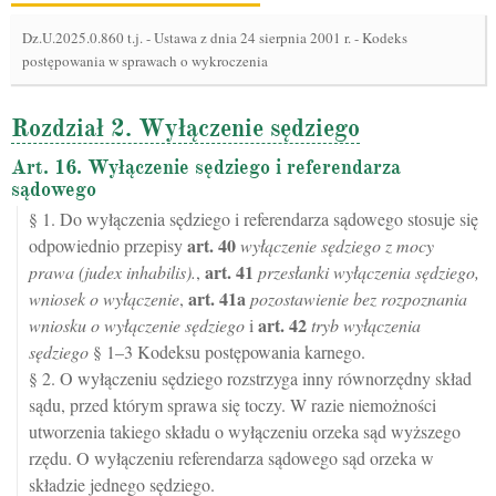
Dz.U.2025.0.860 t.j.
-
Ustawa z dnia 24 sierpnia 2001 r. - Kodeks
postępowania w sprawach o wykroczenia
Rozdział 2. Wyłączenie sędziego
Art. 16. Wyłączenie sędziego i referendarza
sądowego
§ 1. Do wyłączenia sędziego i referendarza sądowego stosuje się
art.
40
odpowiednio przepisy
wyłączenie sędziego z mocy
art.
41
prawa (judex inhabilis).
,
przesłanki wyłączenia sędziego,
art.
41a
wniosek o wyłączenie
,
pozostawienie bez rozpoznania
art.
42
wniosku o wyłączenie sędziego
i
tryb wyłączenia
sędziego
§ 1–3 Kodeksu postępowania karnego.
§ 2. O wyłączeniu sędziego rozstrzyga inny równorzędny skład
sądu, przed którym sprawa się toczy. W razie niemożności
utworzenia takiego składu o wyłączeniu orzeka sąd wyższego
rzędu. O wyłączeniu referendarza sądowego sąd orzeka w
składzie jednego sędziego.