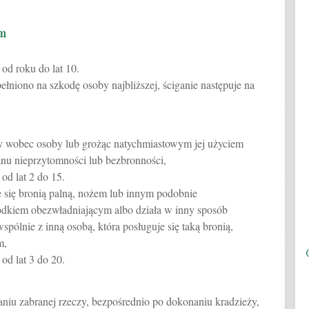
em
od roku do lat 10.
ełniono na szkodę osoby najbliższej, ściganie następuje na
y wobec osoby lub grożąc natychmiastowym jej użyciem
anu nieprzytomności lub bezbronności,
od lat 2 do 15.
je się bronią palną, nożem lub innym podobnie
odkiem obezwładniającym albo działa w inny sposób
spólnie z inną osobą, która posługuje się taką bronią,
m,
od lat 3 do 20.
aniu zabranej rzeczy, bezpośrednio po dokonaniu kradzieży,