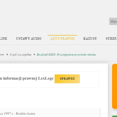
LINE
USTAWY AUDIO
AKTY PRAWNE
KAZUSY
STREF
rny
Część szczególna
Rozdział XXXV. Przestępstwa przeciwko mieniu
em informacji prawnej LexLege
SPRAWDŹ
ca 1997 r. - Kodeks karny