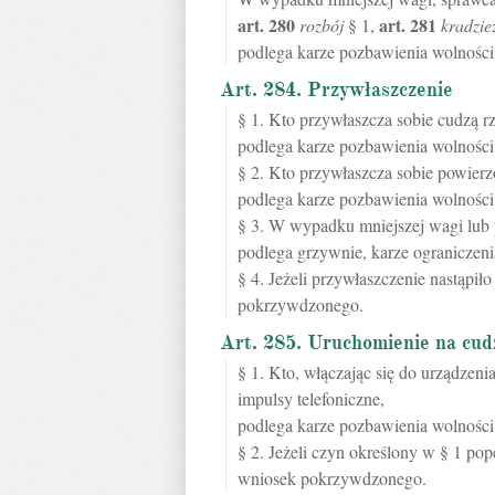
art.
280
art.
281
rozbój
§ 1,
kradzie
podlega karze pozbawienia wolności 
Art. 284. Przywłaszczenie
§ 1. Kto przywłaszcza sobie cudzą 
podlega karze pozbawienia wolności 
§ 2. Kto przywłaszcza sobie powier
podlega karze pozbawienia wolności 
§ 3. W wypadku mniejszej wagi lub 
podlega grzywnie, karze ograniczeni
§ 4. Jeżeli przywłaszczenie nastąpił
pokrzywdzonego.
Art. 285. Uruchomienie na cud
§ 1. Kto, włączając się do urządzen
impulsy telefoniczne,
podlega karze pozbawienia wolności 
§ 2. Jeżeli czyn określony w § 1 pop
wniosek pokrzywdzonego.