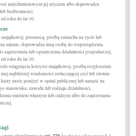
ozi natychmiastowym jej użyciem albo doprowadza
lub bezbronności,
od roku do lat 10.
icze
ci majątkowej, przemocą, groźbą zamachu na życie lub
na mienie, doprowadza inną osobę do rozporządzenia
zaprzestania lub ograniczenia działalności gospodarczej,
od roku do lat 10.
 celu osiągnięcia korzyści majątkowej, groźbą rozgłoszenia
niej najbliższej wiadomości uwłaczającej czci lub istotnie
 który może poniżyć w opinii publicznej lub narazić na
go stanowiska, zawodu lub rodzaju działalności,
dzenia mieniem własnym lub cudzym albo do zaprzestania
arczej.
wagi
art.
279
a czynu określonego w
kradzież z włamaniem
§ 1,