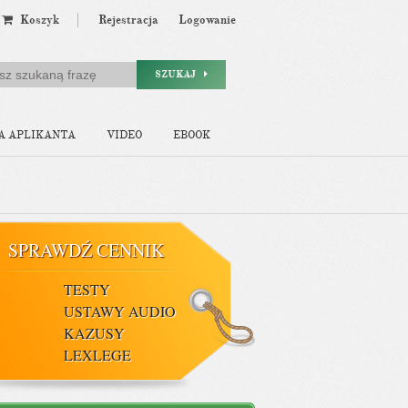
Koszyk
Rejestracja
Logowanie
SZUKAJ
A APLIKANTA
VIDEO
EBOOK
SPRAWDŹ CENNIK
TESTY
USTAWY AUDIO
KAZUSY
LEXLEGE