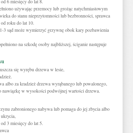
od 6 miesięcy do lat 8.
opełniono używając przemocy lub grożąc natychmiastowym
wieka do stanu nieprzytomności lub bezbronności, sprawca
od roku do lat 10.
1-3 sąd może wymierzyć grzywnę obok kary pozbawienia
opełniono na szkodę osoby najbliższej, ściganie następuje
su
uszcza się wyrębu drzewa w lesie,
adzież.
ewa albo za kradzież drzewa wyrąbanego lub powalonego,
o nawiązkę w wysokości podwójnej wartości drzewa.
czynu zabronionego nabywa lub pomaga do jej zbycia albo
 ukrycia,
od 3 miesięcy do lat 5.
rawca