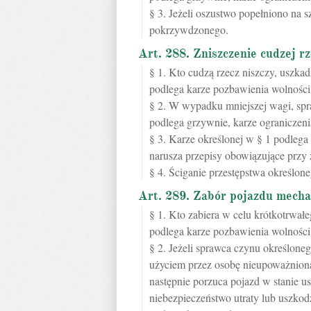
§ 3. Jeżeli oszustwo popełniono na s
pokrzywdzonego.
Art. 288. Zniszczenie cudzej r
§ 1. Kto cudzą rzecz niszczy, uszkad
podlega karze pozbawienia wolności 
§ 2. W wypadku mniejszej wagi, sp
podlega grzywnie, karze ograniczeni
§ 3. Karze określonej w § 1 podlega
narusza przepisy obowiązujące przy 
§ 4. Ściganie przestępstwa określo
Art. 289. Zabór pojazdu mecha
§ 1. Kto zabiera w celu krótkotrwał
podlega karze pozbawienia wolności 
§ 2. Jeżeli sprawca czynu określone
użyciem przez osobę nieupoważnioną
następnie porzuca pojazd w stanie u
niebezpieczeństwo utraty lub uszkodz