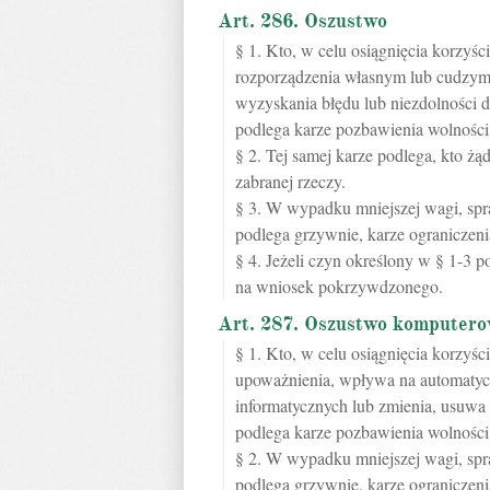
Art. 286. Oszustwo
§ 1. Kto, w celu osiągnięcia korzyś
rozporządzenia własnym lub cudzym
wyzyskania błędu lub niezdolności d
podlega karze pozbawienia wolności 
§ 2. Tej samej karze podlega, kto ż
zabranej rzeczy.
§ 3. W wypadku mniejszej wagi, sp
podlega grzywnie, karze ograniczeni
§ 4. Jeżeli czyn określony w § 1-3 p
na wniosek pokrzywdzonego.
Art. 287. Oszustwo komputer
§ 1. Kto, w celu osiągnięcia korzyśc
upoważnienia, wpływa na automatyc
informatycznych lub zmienia, usuwa
podlega karze pozbawienia wolności 
§ 2. W wypadku mniejszej wagi, sp
podlega grzywnie, karze ograniczeni