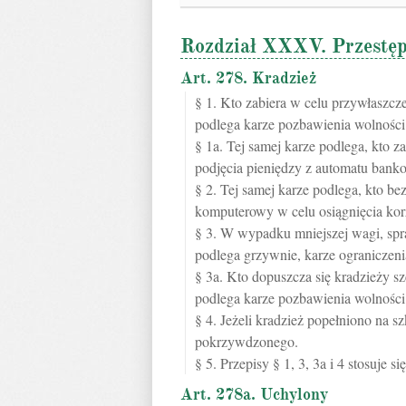
Rozdział XXXV. Przestęp
Art. 278. Kradzież
§ 1. Kto zabiera w celu przywłaszcz
podlega karze pozbawienia wolności 
§ 1a. Tej samej karze podlega, kto z
podjęcia pieniędzy z automatu bank
§ 2. Tej samej karze podlega, kto 
komputerowy w celu osiągnięcia kor
§ 3. W wypadku mniejszej wagi, spr
podlega grzywnie, karze ograniczeni
§ 3a. Kto dopuszcza się kradzieży s
podlega karze pozbawienia wolności 
§ 4. Jeżeli kradzież popełniono na s
pokrzywdzonego.
§ 5. Przepisy § 1, 3, 3a i 4 stosuje 
Art. 278a. Uchylony