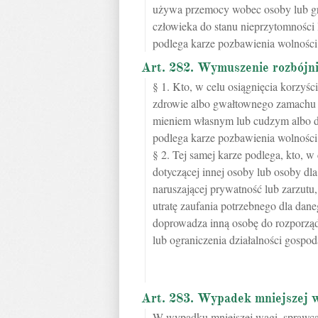
używa przemocy wobec osoby lub gr
człowieka do stanu nieprzytomności 
podlega karze pozbawienia wolności 
Art. 282. Wymuszenie rozbójn
§ 1. Kto, w celu osiągnięcia korzyś
zdrowie albo gwałtownego zamachu 
mieniem własnym lub cudzym albo do 
podlega karze pozbawienia wolności 
§ 2. Tej samej karze podlega, kto, w
dotyczącej innej osoby lub osoby dla 
naruszającej prywatność lub zarzutu,
utratę zaufania potrzebnego dla dane
doprowadza inną osobę do rozporzą
lub ograniczenia działalności gospod
Art. 283. Wypadek mniejszej 
W wypadku mniejszej wagi, sprawc