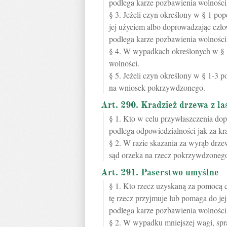
podlega karze pozbawienia wolności 
§ 3. Jeżeli czyn określony w § 1 p
jej użyciem albo doprowadzając czło
podlega karze pozbawienia wolności 
§ 4. W wypadkach określonych w § 
wolności.
§ 5. Jeżeli czyn określony w § 1-3 p
na wniosek pokrzywdzonego.
Art. 290. Kradzież drzewa z la
§ 1. Kto w celu przywłaszczenia dop
podlega odpowiedzialności jak za kr
§ 2. W razie skazania za wyrąb drz
sąd orzeka na rzecz pokrzywdzoneg
Art. 291. Paserstwo umyślne
§ 1. Kto rzecz uzyskaną za pomocą 
tę rzecz przyjmuje lub pomaga do jej
podlega karze pozbawienia wolności 
§ 2. W wypadku mniejszej wagi, sp