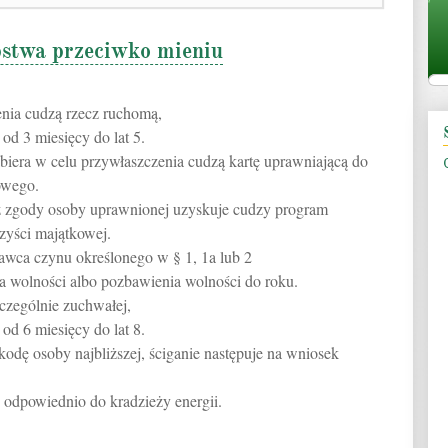
stwa przeciwko mieniu
enia cudzą rzecz ruchomą,
od 3 miesięcy do lat 5.
abiera w celu przywłaszczenia cudzą kartę uprawniającą do
owego.
bez zgody osoby uprawnionej uzyskuje cudzy program
zyści majątkowej.
awca czynu określonego w § 1, 1a lub 2
a wolności albo pozbawienia wolności do roku.
zczególnie zuchwałej,
od 6 miesięcy do lat 8.
zkodę osoby najbliższej, ściganie następuje na wniosek
się odpowiednio do kradzieży energii.