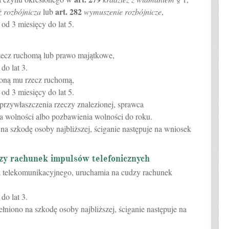
art.
282
ż rozbójnicza
lub
wymuszenie rozbójnicze
,
od 3 miesięcy do lat 5.
rzecz ruchomą lub prawo majątkowe,
do lat 3.
zoną mu rzecz ruchomą,
od 3 miesięcy do lat 5.
przywłaszczenia rzeczy znalezionej, sprawca
a wolności albo pozbawienia wolności do roku.
o na szkodę osoby najbliższej, ściganie następuje na wniosek
zy rachunek impulsów telefonicznych
ia telekomunikacyjnego, uruchamia na cudzy rachunek
do lat 3.
ełniono na szkodę osoby najbliższej, ściganie następuje na