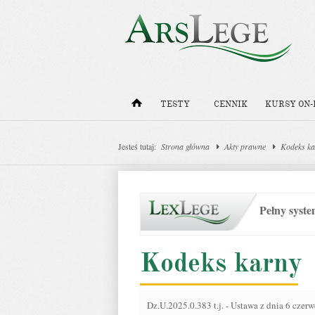
TESTY
CENNIK
KURSY ON-
Jesteś tutaj:
Strona główna
Akty prawne
Kodeks ka
Pełny syst
Kodeks karny
Dz.U.2025.0.383 t.j.
-
Ustawa z dnia 6 czerw