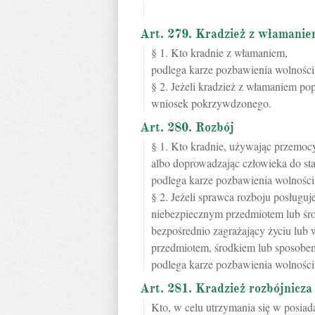
Art. 279. Kradzież z włamani
§ 1. Kto kradnie z włamaniem,
podlega karze pozbawienia wolności 
§ 2. Jeżeli kradzież z włamaniem pop
wniosek pokrzywdzonego.
Art. 280. Rozbój
§ 1. Kto kradnie, używając przemoc
albo doprowadzając człowieka do st
podlega karze pozbawienia wolności 
§ 2. Jeżeli sprawca rozboju posługu
niebezpiecznym przedmiotem lub śr
bezpośrednio zagrażający życiu lub w
przedmiotem, środkiem lub sposobe
podlega karze pozbawienia wolności 
Art. 281. Kradzież rozbójnicza
Kto, w celu utrzymania się w posiad