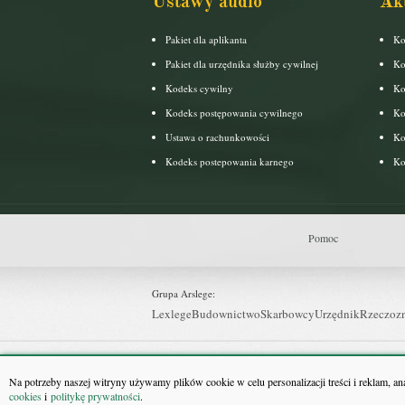
Ustawy audio
Ak
Pakiet dla aplikanta
Ko
Pakiet dla urzędnika służby cywilnej
Ko
Kodeks cywilny
Ko
Kodeks postępowania cywilnego
Ko
Ustawa o rachunkowości
Ko
Kodeks postepowania karnego
Ko
Pomoc
Grupa Arslege:
Lexlege
Budownictwo
Skarbowcy
Urzędnik
Rzeczoz
Grupa Bonnier:
Puls Biznesu
Bankier
Puls Medycyny
Monitor Firm
P
Na potrzeby naszej witryny używamy plików cookie w celu personalizacji treści i reklam, a
cookies
i
politykę prywatności
.