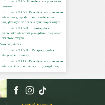
Rozdział XXXV. Przestępstwa przeciwko
mieniu
Rozdział XXXVI. Przestępstwa przeciwko
obrotowi gospodarczemu i interesom
majątkowym w obrocie cywilnoprawnym
Rozdział XXXVII. Przestępstwa
przeciwko obrotowi pieniędzmi i papierami
wartościowymi
Część wojskowa
Rozdział XXXVIII. Przepisy ogólne
dotyczące żołnierzy
Rozdział XXXIX. Przestępstwa przeciwko
obowiązkowi pełnienia służby wojskowej