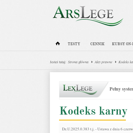
TESTY
CENNIK
KURSY ON-
Jesteś tutaj:
Strona główna
Akty prawne
Kodeks ka
Pełny syst
Kodeks karny
Dz.U.2025.0.383 t.j.
-
Ustawa z dnia 6 czerw