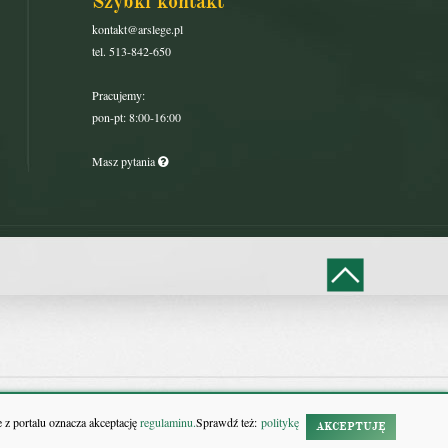
Szybki kontakt
kontakt@arslege.pl
tel. 513-842-650
Pracujemy:
pon-pt: 8:00-16:00
Masz pytania
 z portalu oznacza akceptację
regulaminu.
Sprawdź też:
politykę
AKCEPTUJĘ