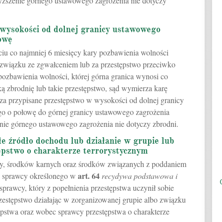
yższenie górnego ustawowego zagrożenia nie dotyczy
wysokości od dolnej granicy ustawowego
owę
yciu co najmniej 6 miesięcy kary pozbawienia wolności
 związku ze zgwałceniem lub za przestępstwo przeciwko
pozbawienia wolności, której górna granica wynosi co
ką zbrodnię lub takie przestępstwo, sąd wymierza karę
za przypisane przestępstwo w wysokości od dolnej granicy
o o połowę do górnej granicy ustawowego zagrożenia
ie górnego ustawowego zagrożenia nie dotyczy zbrodni.
łe źródło dochodu lub działanie w grupie lub
ępstwo o charakterze terrorystycznym
ry, środków karnych oraz środków związanych z poddaniem
art.
64
c sprawcy określonego w
recydywa podstawowa i
 sprawcy, który z popełnienia przestępstwa uczynił sobie
rzestępstwo działając w zorganizowanej grupie albo związku
ępstwa oraz wobec sprawcy przestępstwa o charakterze