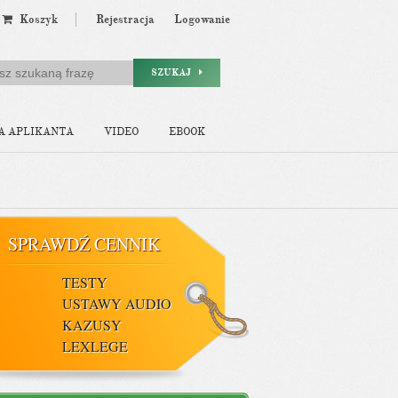
Koszyk
Rejestracja
Logowanie
SZUKAJ
A APLIKANTA
VIDEO
EBOOK
SPRAWDŹ CENNIK
TESTY
USTAWY AUDIO
KAZUSY
LEXLEGE