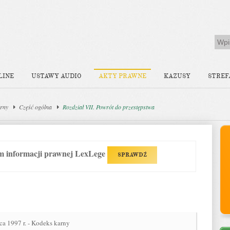
LINE
USTAWY AUDIO
AKTY PRAWNE
KAZUSY
STREF
rny
Część ogólna
Rozdział VII. Powrót do przestępstwa
em informacji prawnej LexLege
SPRAWDŹ
ca 1997 r. - Kodeks karny