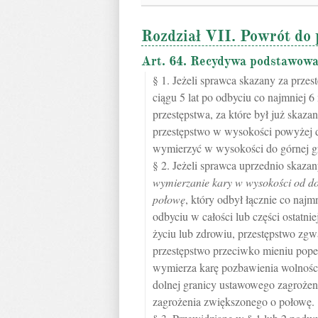
Rozdział VII. Powrót do 
Art. 64. Recydywa podstawowa
§ 1. Jeżeli sprawca skazany za prze
ciągu 5 lat po odbyciu co najmniej 
przestępstwa, za które był już skaz
przestępstwo w wysokości powyżej d
wymierzyć w wysokości do górnej g
§ 2. Jeżeli sprawca uprzednio skaz
wymierzanie kary w wysokości od do
połowę
, który odbył łącznie co najm
odbyciu w całości lub części ostatn
życiu lub zdrowiu, przestępstwo zgw
przestępstwo przeciwko mieniu popeł
wymierza karę pozbawienia wolności
dolnej granicy ustawowego zagroże
zagrożenia zwiększonego o połowę.