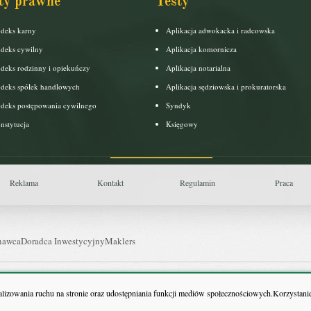
ty prawne
Testy
deks karny
Aplikacja adwokacka i radcowska
deks cywilny
Aplikacja komornicza
deks rodzinny i opiekuńczy
Aplikacja notarialna
deks spółek handlowych
Aplikacja sędziowska i prokuratorska
deks postępowania cywilnego
Syndyk
nstytucja
Księgowy
Reklama
Kontakt
Regulamin
Praca
nawca
Doradca Inwestycyjny
Maklers
uls Farmacji
Pit.pl
nalizowania ruchu na stronie oraz udostępniania funkcji mediów społecznościowych.Korzystanie