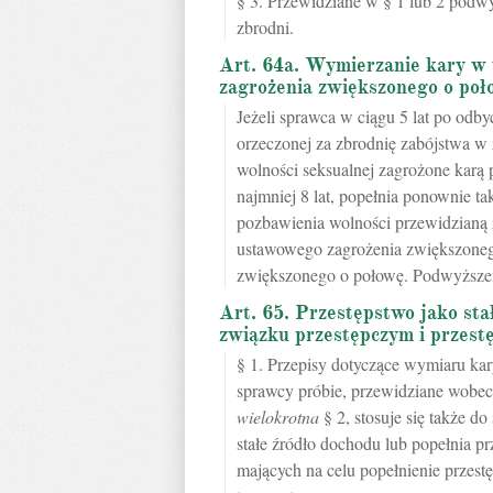
§ 3. Przewidziane w § 1 lub 2 podw
zbrodni.
Art. 64a. Wymierzanie kary w 
zagrożenia zwiększonego o poł
Jeżeli sprawca w ciągu 5 lat po odb
orzeczonej za zbrodnię zabójstwa w
wolności seksualnej zagrożone karą 
najmniej 8 lat, popełnia ponownie ta
pozbawienia wolności przewidzianą 
ustawowego zagrożenia zwiększoneg
zwiększonego o połowę. Podwyższen
Art. 65. Przestępstwo jako sta
związku przestępczym i przest
§ 1. Przepisy dotyczące wymiaru ka
sprawcy próbie, przewidziane wobe
wielokrotna
§ 2, stosuje się także do
stałe źródło dochodu lub popełnia p
mających na celu popełnienie przest