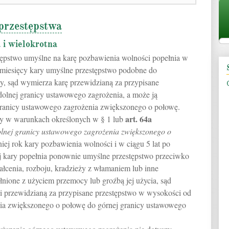
przestępstwa
 i wielokrotna
stępstwo umyślne na karę pozbawienia wolności popełnia w
6 miesięcy kary umyślne przestępstwo podobne do
any, sąd wymierza karę przewidzianą za przypisane
olnej granicy ustawowego zagrożenia, a może ją
ranicy ustawowego zagrożenia zwiększonego o połowę.
art.
64a
any w warunkach określonych w § 1 lub
lnej granicy ustawowego zagrożenia zwiększonego o
niej rok kary pozbawienia wolności i w ciągu 5 lat po
iej kary popełnia ponownie umyślne przestępstwo przeciwko
ałcenia, rozboju, kradzieży z włamaniem lub inne
nione z użyciem przemocy lub groźbą jej użycia, sąd
 przewidzianą za przypisane przestępstwo w wysokości od
nia zwiększonego o połowę do górnej granicy ustawowego