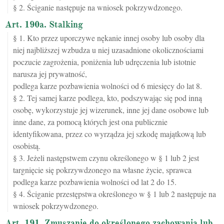
§ 2. Ściganie następuje na wniosek pokrzywdzonego.
Art. 190a. Stalking
§ 1. Kto przez uporczywe nękanie innej osoby lub osoby dla
niej najbliższej wzbudza u niej uzasadnione okolicznościami
poczucie zagrożenia, poniżenia lub udręczenia lub istotnie
narusza jej prywatność,
podlega karze pozbawienia wolności od 6 miesięcy do lat 8.
§ 2. Tej samej karze podlega, kto, podszywając się pod inną
osobę, wykorzystuje jej wizerunek, inne jej dane osobowe lub
inne dane, za pomocą których jest ona publicznie
identyfikowana, przez co wyrządza jej szkodę majątkową lub
osobistą.
§ 3. Jeżeli następstwem czynu określonego w § 1 lub 2 jest
targnięcie się pokrzywdzonego na własne życie, sprawca
podlega karze pozbawienia wolności od lat 2 do 15.
§ 4. Ściganie przestępstwa określonego w § 1 lub 2 następuje na
wniosek pokrzywdzonego.
Art. 191. Zmuszanie do określonego zachowania lub