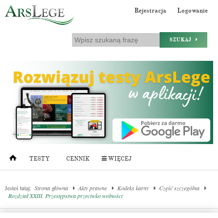
Rejestracja
Logowanie
SZUKAJ
TESTY
CENNIK
WIĘCEJ
Jesteś tutaj:
Strona główna
Akty prawne
Kodeks karny
Część szczególna
Rozdział XXIII. Przestępstwa przeciwko wolności