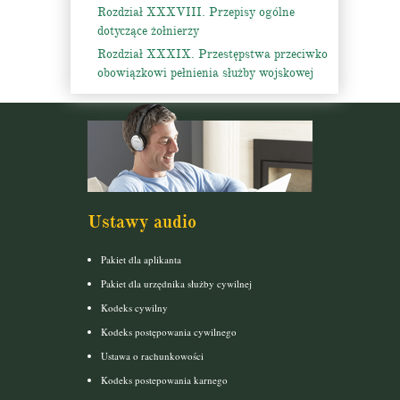
Rozdział XXXVIII. Przepisy ogólne
dotyczące żołnierzy
Rozdział XXXIX. Przestępstwa przeciwko
obowiązkowi pełnienia służby wojskowej
Ustawy audio
Pakiet dla aplikanta
Pakiet dla urzędnika służby cywilnej
Kodeks cywilny
Kodeks postępowania cywilnego
Ustawa o rachunkowości
Kodeks postepowania karnego