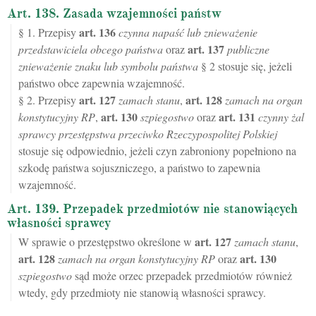
Art. 138. Zasada wzajemności państw
art.
136
§ 1. Przepisy
czynna napaść lub znieważenie
art.
137
przedstawiciela obcego państwa
oraz
publiczne
znieważenie znaku lub symbolu państwa
§ 2 stosuje się, jeżeli
państwo obce zapewnia wzajemność.
art.
127
art.
128
§ 2. Przepisy
zamach stanu
,
zamach na organ
art.
130
art.
131
konstytucyjny RP
,
szpiegostwo
oraz
czynny żal
sprawcy przestępstwa przeciwko Rzeczypospolitej Polskiej
stosuje się odpowiednio, jeżeli czyn zabroniony popełniono na
szkodę państwa sojuszniczego, a państwo to zapewnia
wzajemność.
Art. 139. Przepadek przedmiotów nie stanowiących
własności sprawcy
art.
127
W sprawie o przestępstwo określone w
zamach stanu
,
art.
128
art.
130
zamach na organ konstytucyjny RP
oraz
szpiegostwo
sąd może orzec przepadek przedmiotów również
wtedy, gdy przedmioty nie stanowią własności sprawcy.