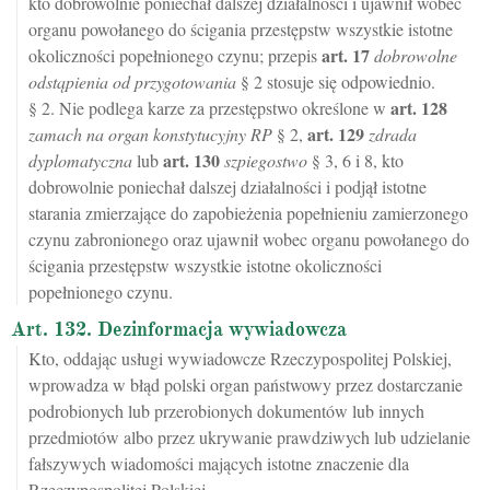
kto dobrowolnie poniechał dalszej działalności i ujawnił wobec
organu powołanego do ścigania przestępstw wszystkie istotne
art.
17
okoliczności popełnionego czynu; przepis
dobrowolne
odstąpienia od przygotowania
§ 2 stosuje się odpowiednio.
art.
128
§ 2. Nie podlega karze za przestępstwo określone w
art.
129
zamach na organ konstytucyjny RP
§ 2,
zdrada
art.
130
dyplomatyczna
lub
szpiegostwo
§ 3, 6 i 8, kto
dobrowolnie poniechał dalszej działalności i podjął istotne
starania zmierzające do zapobieżenia popełnieniu zamierzonego
czynu zabronionego oraz ujawnił wobec organu powołanego do
ścigania przestępstw wszystkie istotne okoliczności
popełnionego czynu.
Art. 132. Dezinformacja wywiadowcza
Kto, oddając usługi wywiadowcze Rzeczypospolitej Polskiej,
wprowadza w błąd polski organ państwowy przez dostarczanie
podrobionych lub przerobionych dokumentów lub innych
przedmiotów albo przez ukrywanie prawdziwych lub udzielanie
fałszywych wiadomości mających istotne znaczenie dla
Rzeczypospolitej Polskiej,