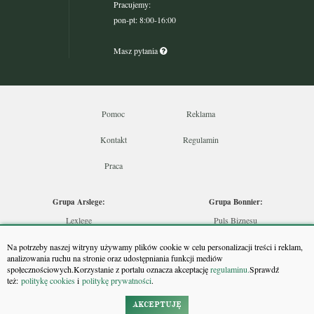
Pracujemy:
pon-pt: 8:00-16:00
Masz pytania
Pomoc
Reklama
Kontakt
Regulamin
Praca
Grupa Arslege:
Grupa Bonnier:
Lexlege
Puls Biznesu
Budownictwo
Bankier
Na potrzeby naszej witryny używamy plików cookie w celu personalizacji treści i reklam,
Skarbowcy
Puls Medycyny
analizowania ruchu na stronie oraz udostępniania funkcji mediów
społecznościowych.Korzystanie z portalu oznacza akceptację
regulaminu.
Sprawdź
Urzędnik
Monitor Firm
też:
politykę cookies
i
politykę prywatności
.
Rzeczoznawca
Puls Farmacji
Doradca Inwestycyjny
Pit.pl
AKCEPTUJĘ