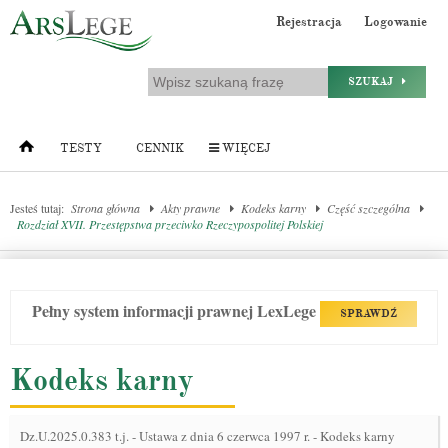
Rejestracja
Logowanie
SZUKAJ
TESTY
CENNIK
WIĘCEJ
Jesteś tutaj:
Strona główna
Akty prawne
Kodeks karny
Część szczególna
Rozdział XVII. Przestępstwa przeciwko Rzeczypospolitej Polskiej
Pełny system informacji prawnej LexLege
SPRAWDŹ
Kodeks karny
Dz.U.2025.0.383 t.j.
-
Ustawa z dnia 6 czerwca 1997 r. - Kodeks karny