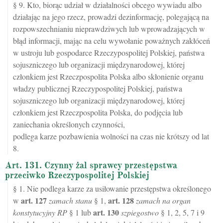
§ 9. Kto, biorąc udział w działalności obcego wywiadu albo
działając na jego rzecz, prowadzi dezinformację, polegającą na
rozpowszechnianiu nieprawdziwych lub wprowadzających w
błąd informacji, mając na celu wywołanie poważnych zakłóceń
w ustroju lub gospodarce Rzeczypospolitej Polskiej, państwa
sojuszniczego lub organizacji międzynarodowej, której
członkiem jest Rzeczpospolita Polska albo skłonienie organu
władzy publicznej Rzeczypospolitej Polskiej, państwa
sojuszniczego lub organizacji międzynarodowej, której
członkiem jest Rzeczpospolita Polska, do podjęcia lub
zaniechania określonych czynności,
podlega karze pozbawienia wolności na czas nie krótszy od lat
8.
Art. 131. Czynny żal sprawcy przestępstwa
przeciwko Rzeczypospolitej Polskiej
§ 1. Nie podlega karze za usiłowanie przestępstwa określonego
art.
127
art.
128
w
zamach stanu
§ 1,
zamach na organ
art.
130
konstytucyjny RP
§ 1 lub
szpiegostwo
§ 1, 2, 5, 7 i 9