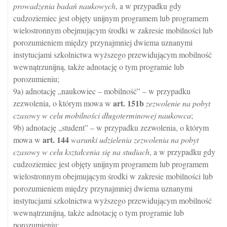
prowadzenia badań naukowych
, a w przypadku gdy
cudzoziemiec jest objęty unijnym programem lub programem
wielostronnym obejmującym środki w zakresie mobilności lub
porozumieniem między przynajmniej dwiema uznanymi
instytucjami szkolnictwa wyższego przewidującym mobilność
wewnątrzunijną, także adnotację o tym programie lub
porozumieniu;
9a) adnotację „naukowiec – mobilność” – w przypadku
art.
151b
zezwolenia, o którym mowa w
zezwolenie na pobyt
czasowy w celu mobilności długoterminowej naukowca
;
9b) adnotację „student” – w przypadku zezwolenia, o którym
art.
144
mowa w
warunki udzielenia zezwolenia na pobyt
czasowy w celu kształcenia się na studiach
, a w przypadku gdy
cudzoziemiec jest objęty unijnym programem lub programem
wielostronnym obejmującym środki w zakresie mobilności lub
porozumieniem między przynajmniej dwiema uznanymi
instytucjami szkolnictwa wyższego przewidującym mobilność
wewnątrzunijną, także adnotację o tym programie lub
porozumieniu;