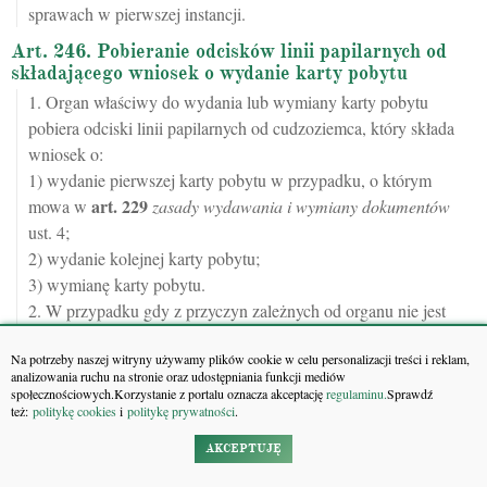
sprawach w pierwszej instancji.
Art. 246. Pobieranie odcisków linii papilarnych od
składającego wniosek o wydanie karty pobytu
1. Organ właściwy do wydania lub wymiany karty pobytu
pobiera odciski linii papilarnych od cudzoziemca, który składa
wniosek o:
1) wydanie pierwszej karty pobytu w przypadku, o którym
art.
229
mowa w
zasady wydawania i wymiany dokumentów
ust. 4;
2) wydanie kolejnej karty pobytu;
3) wymianę karty pobytu.
2. W przypadku gdy z przyczyn zależnych od organu nie jest
możliwe pobranie odcisków linii papilarnych od cudzoziemca w
Na potrzeby naszej witryny używamy plików cookie w celu personalizacji treści i reklam,
dniu, w którym nastąpiło jego osobiste stawiennictwo, organ ten
analizowania ruchu na stronie oraz udostępniania funkcji mediów
wyznacza termin na ich złożenie, nie krótszy niż 7 dni.
społecznościowych.Korzystanie z portalu oznacza akceptację
regulaminu.
Sprawdź
też:
politykę cookies
i
politykę prywatności
.
3. W przypadku gdy pobranie od cudzoziemca odcisków linii
papilarnych jest fizycznie niemożliwe, odcisków tych nie
AKCEPTUJĘ
pobiera się.