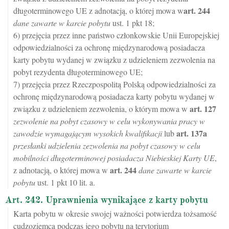
art.
244
długoterminowego UE z adnotacją, o której mowa w
dane zawarte w karcie pobytu
ust. 1 pkt 18;
6) przejęcia przez inne państwo członkowskie Unii Europejskiej
odpowiedzialności za ochronę międzynarodową posiadacza
karty pobytu wydanej w związku z udzieleniem zezwolenia na
pobyt rezydenta długoterminowego UE;
7) przejęcia przez Rzeczpospolitą Polską odpowiedzialności za
ochronę międzynarodową posiadacza karty pobytu wydanej w
art.
127
związku z udzieleniem zezwolenia, o którym mowa w
zezwolenie na pobyt czasowy w celu wykonywania pracy w
art.
137a
zawodzie wymagającym wysokich kwalifikacji
lub
przesłanki udzielenia zezwolenia na pobyt czasowy w celu
mobilności długoterminowej posiadacza Niebieskiej Karty UE
,
art.
244
z adnotacją, o której mowa w
dane zawarte w karcie
pobytu
ust. 1 pkt 10 lit. a.
Art. 242. Uprawnienia wynikające z karty pobytu
Karta pobytu w okresie swojej ważności potwierdza tożsamość
cudzoziemca podczas jego pobytu na terytorium