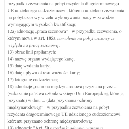
przypadku zezwolenia na pobyt rezydenta długoterminowego
UE udzielonego cudzoziemcowi, któremu udzielono zezwolenia
na pobyt czasowy w celu wykonywania pracy w zawodzie
wymagającym wysokich kwalifikacji;
12a) adnotację „praca sezonowa” - w przypadku zezwolenia, o
art.
185a
którym mowa w
zezwolenie na pobyt czasowy ze
względu na pracę sezonową
;
13) obraz linii papilarnych;
14) nazwę organu wydającego kartę;
15) datę wydania karty;
16) datę upływu okresu ważności karty;
17) fotografię cudzoziemca;
18) adnotację „ochrona międzynarodowa przyznana przez ...
(wskazanie państwa członkowskiego Unii Europejskiej, które ją
przyznało) w dniu ... (data przyznania ochrony
międzynarodowej)” - w przypadku zezwolenia na pobyt
rezydenta długoterminowego UE udzielonego cudzoziemcowi,
któremu przyznano ochronę międzynarodową;
Art.
50
19) adnotację "
przesłanki odmowy wpisania