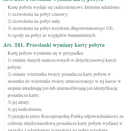
Kartę pobytu wydaje się cudzoziemcowi, któremu udzielono:
1) zezwolenia na pobyt czasowy;
2) zezwolenia na pobyt stały;
3) zezwolenia na pobyt rezydenta długoterminowego UE;
4) zgody na pobyt ze względów humanitarnych.
Art. 241. Przesłanki wymiany karty pobytu
Kartę pobytu wymienia się w przypadku:
1) zmiany danych umieszczonych w dotychczasowej karcie
pobytu;
2) zmiany wizerunku twarzy posiadacza karty pobytu w
stosunku do wizerunku twarzy umieszczonego w tej karcie w
stopniu utrudniającym lub uniemożliwiającym identyfikację
posiadacza karty;
3) jej utraty;
4) jej uszkodzenia;
5) przejęcia przez Rzeczpospolitą Polską odpowiedzialności za
ochronę międzynarodową posiadacza karty pobytu wydanej w
związku z udzieleniem zezwolenia na pobyt rezydenta