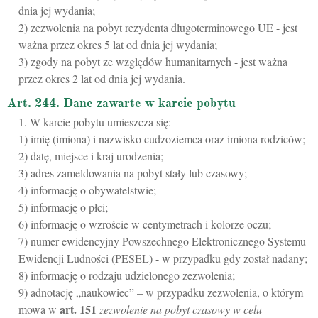
dnia jej wydania;
2) zezwolenia na pobyt rezydenta długoterminowego UE - jest
ważna przez okres 5 lat od dnia jej wydania;
3) zgody na pobyt ze względów humanitarnych - jest ważna
przez okres 2 lat od dnia jej wydania.
Art. 244. Dane zawarte w karcie pobytu
1. W karcie pobytu umieszcza się:
1) imię (imiona) i nazwisko cudzoziemca oraz imiona rodziców;
2) datę, miejsce i kraj urodzenia;
3) adres zameldowania na pobyt stały lub czasowy;
4) informację o obywatelstwie;
5) informację o płci;
6) informację o wzroście w centymetrach i kolorze oczu;
7) numer ewidencyjny Powszechnego Elektronicznego Systemu
Ewidencji Ludności (PESEL) - w przypadku gdy został nadany;
8) informację o rodzaju udzielonego zezwolenia;
9) adnotację „naukowiec” – w przypadku zezwolenia, o którym
art.
151
mowa w
zezwolenie na pobyt czasowy w celu