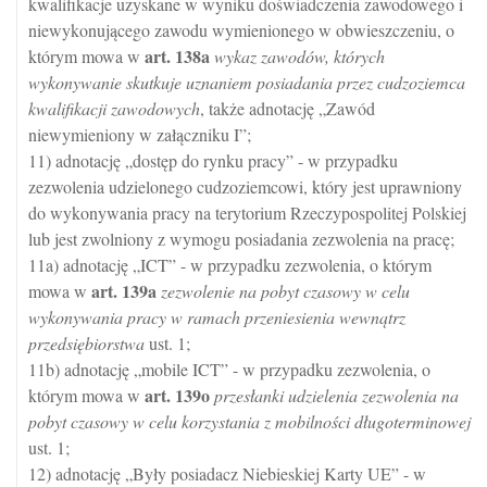
kwalifikacje uzyskane w wyniku doświadczenia zawodowego i
niewykonującego zawodu wymienionego w obwieszczeniu, o
art.
138a
którym mowa w
wykaz zawodów, których
wykonywanie skutkuje uznaniem posiadania przez cudzoziemca
kwalifikacji zawodowych
, także adnotację „Zawód
niewymieniony w załączniku I”;
11) adnotację „dostęp do rynku pracy” - w przypadku
zezwolenia udzielonego cudzoziemcowi, który jest uprawniony
do wykonywania pracy na terytorium Rzeczypospolitej Polskiej
lub jest zwolniony z wymogu posiadania zezwolenia na pracę;
11a) adnotację „ICT” - w przypadku zezwolenia, o którym
art.
139a
mowa w
zezwolenie na pobyt czasowy w celu
wykonywania pracy w ramach przeniesienia wewnątrz
przedsiębiorstwa
ust. 1;
11b) adnotację „mobile ICT” - w przypadku zezwolenia, o
art.
139o
którym mowa w
przesłanki udzielenia zezwolenia na
pobyt czasowy w celu korzystania z mobilności długoterminowej
ust. 1;
12) adnotację „Były posiadacz Niebieskiej Karty UE” - w