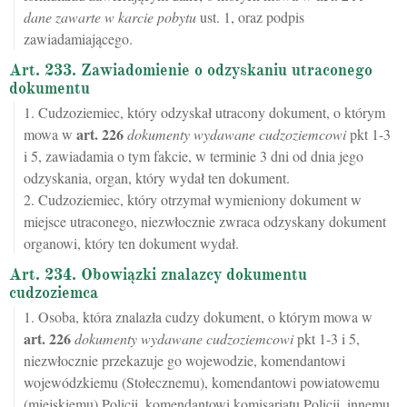
dane zawarte w karcie pobytu
ust. 1, oraz podpis
zawiadamiającego.
Art. 233. Zawiadomienie o odzyskaniu utraconego
dokumentu
1. Cudzoziemiec, który odzyskał utracony dokument, o którym
art.
226
mowa w
dokumenty wydawane cudzoziemcowi
pkt 1-3
i 5, zawiadamia o tym fakcie, w terminie 3 dni od dnia jego
odzyskania, organ, który wydał ten dokument.
2. Cudzoziemiec, który otrzymał wymieniony dokument w
miejsce utraconego, niezwłocznie zwraca odzyskany dokument
organowi, który ten dokument wydał.
Art. 234. Obowiązki znalazcy dokumentu
cudzoziemca
1. Osoba, która znalazła cudzy dokument, o którym mowa w
art.
226
dokumenty wydawane cudzoziemcowi
pkt 1-3 i 5,
niezwłocznie przekazuje go wojewodzie, komendantowi
wojewódzkiemu (Stołecznemu), komendantowi powiatowemu
(miejskiemu) Policji, komendantowi komisariatu Policji, innemu