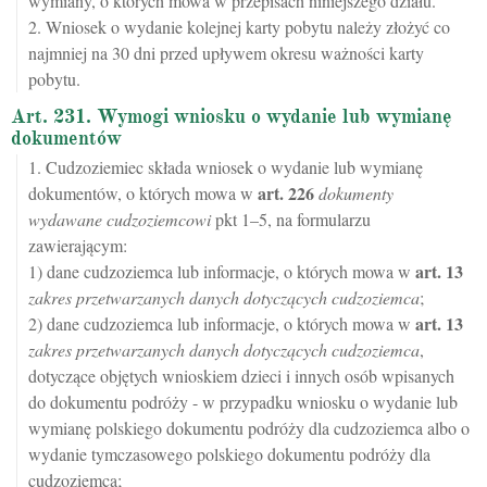
wymiany, o których mowa w przepisach niniejszego działu.
2. Wniosek o wydanie kolejnej karty pobytu należy złożyć co
najmniej na 30 dni przed upływem okresu ważności karty
pobytu.
Art. 231. Wymogi wniosku o wydanie lub wymianę
dokumentów
1. Cudzoziemiec składa wniosek o wydanie lub wymianę
art.
226
dokumentów, o których mowa w
dokumenty
wydawane cudzoziemcowi
pkt 1–5, na formularzu
zawierającym:
art.
13
1) dane cudzoziemca lub informacje, o których mowa w
zakres przetwarzanych danych dotyczących cudzoziemca
;
art.
13
2) dane cudzoziemca lub informacje, o których mowa w
zakres przetwarzanych danych dotyczących cudzoziemca
,
dotyczące objętych wnioskiem dzieci i innych osób wpisanych
do dokumentu podróży - w przypadku wniosku o wydanie lub
wymianę polskiego dokumentu podróży dla cudzoziemca albo o
wydanie tymczasowego polskiego dokumentu podróży dla
cudzoziemca;