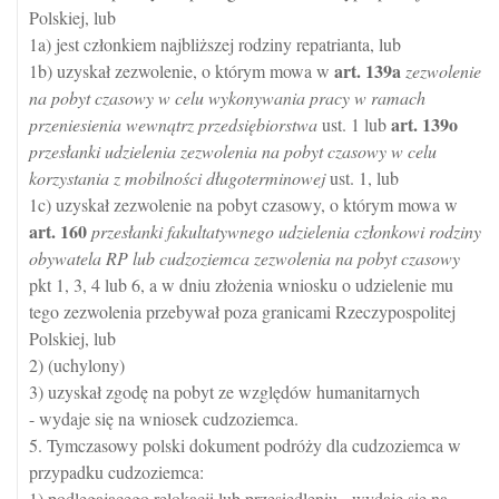
Polskiej, lub
1a) jest członkiem najbliższej rodziny repatrianta, lub
art.
139a
1b) uzyskał zezwolenie, o którym mowa w
zezwolenie
na pobyt czasowy w celu wykonywania pracy w ramach
art.
139o
przeniesienia wewnątrz przedsiębiorstwa
ust. 1 lub
przesłanki udzielenia zezwolenia na pobyt czasowy w celu
korzystania z mobilności długoterminowej
ust. 1, lub
1c) uzyskał zezwolenie na pobyt czasowy, o którym mowa w
art.
160
przesłanki fakultatywnego udzielenia członkowi rodziny
obywatela RP lub cudzoziemca zezwolenia na pobyt czasowy
pkt 1, 3, 4 lub 6, a w dniu złożenia wniosku o udzielenie mu
tego zezwolenia przebywał poza granicami Rzeczypospolitej
Polskiej, lub
2) (uchylony)
3) uzyskał zgodę na pobyt ze względów humanitarnych
- wydaje się na wniosek cudzoziemca.
5. Tymczasowy polski dokument podróży dla cudzoziemca w
przypadku cudzoziemca:
1) podlegającego relokacji lub przesiedleniu - wydaje się na