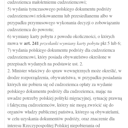
cudzoziemca małoletniemu cudzoziemcowi;
5) wydania tymczasowego polskiego dokumentu podróży
cudzoziemcowi relokowanemu lub przesiedlanemu albo w
przypadku przymusowego wykonania decyzji o zobowiązaniu
cudzoziemca do powrotu;
6) wymiany karty pobytu z powodu okoliczności, o których
art.
241
mowa w
przesłanki wymiany karty pobytu
pkt 5 lub 6;
7) wydania polskiego dokumentu podróży dla cudzoziemca
cudzoziemcowi, który posiada obywatelstwo określone w
przepisach wydanych na podstawie ust. 2.
2. Minister właściwy do spraw wewnętrznych może określić, w
drodze rozporządzenia, obywatelstwa, w przypadku posiadania
których nie pobiera się od cudzoziemca opłaty za wydanie
polskiego dokumentu podróży dla cudzoziemca, mając na
uwadze potrzeby polskiej polityki migracyjnej, sytuację prawną
i faktyczną cudzoziemców, którzy nie mogą zwrócić się do
organów władzy publicznej państwa, którego są obywatelami,
w celu uzyskania dokumentów podróży, oraz znaczenie dla
interesu Rzeczypospolitej Polskiej niepobierania od