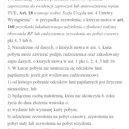
zaproszenia do ewidencji zaproszeń lub unieważnienia wpisu
Art.
18
TUE,
wymogi wobec Szefa Urzędu
ust. 4 Umowy
art.
Wystąpienia" - w przypadku zezwolenia, o którym mowa w
160
przesłanki fakultatywnego udzielenia członkowi rodziny
obywatela RP lub cudzoziemca zezwolenia na pobyt czasowy
pkt 4, 5 lub 6.
2. Niezależnie od danych, o których mowa w ust. 1, karta
pobytu może zawierać podpis cudzoziemca oraz zakodowany
zapis danych, o których mowa w ust. 1 pkt 1, 2, 4, 5 lub 16.
3. W karcie pobytu nie umieszcza się odcisków linii
papilarnych, jeżeli jest wydawana cudzoziemcowi:
1) od którego pobranie odcisków linii papilarnych jest fizycznie
niemożliwe, lub
2) będącemu osobą małoletnią, która nie ukończyła 6. roku
życia do dnia złożenia wniosku o:
a) wydanie lub wymianę karty pobytu,
b) udzielenie zezwolenia na pobyt czasowy, zezwolenia na
pobyt stały lub zezwolenia na pobyt rezydenta