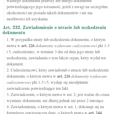
ważnego dokumentu podróży lub innego dokumentu
potwierdzającego jego tożsamość, jeżeli z uwagi na szczególne
okoliczności nie posiada takich dokumentów i nie ma
możliwości ich uzyskania.
Art. 232. Zawiadomienie o utracie lub uszkodzeniu
dokumentu
1. W przypadku utraty lub uszkodzenia dokumentu, o którym
art.
226
mowa w
dokumenty wydawane cudzoziemcowi
pkt 1-3
i 5, cudzoziemiec, w terminie 3 dni od dnia jego utraty lub
uszkodzenia, zawiadamia o tym fakcie organ, który wydał ten
dokument.
2. Cudzoziemcowi, który zawiadomił o utracie lub uszkodzeniu
art.
226
dokumentu, o którym mowa w
dokumenty wydawane
cudzoziemcowi
pkt 1-3 i 5, wydaje się nieodpłatnie
zaświadczenie potwierdzające ten fakt.
3. Zaświadczenie, o którym mowa w ust. 2, jest ważne do czasu
wymiany dokumentu, nie dłużej jednak niż przez 2 miesiące.
4. Zawiadomienia, o którym mowa w ust. 1, dokonuje się na
art.
244
formularzu zawierającym dane, o których mowa w