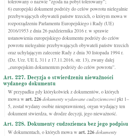
tolerowany o nazwie "zgoda na pobyt tolerowany";
6) europejski dokument podróży do celów powrotu nielegalnie
przebywających obywateli państw trzecich, o którym mowa w
rozporządzeniu Parlamentu Europejskiego i Rady (UE)
2016/1953 z dnia 26 października 2016 r. w sprawie
ustanowienia europejskiego dokumentu podróży do celów
powrotu nielegalnie przebywających obywateli państw trzecich
oraz uchylającym zalecenie Rady z dnia 30 listopada 1994 r.
(Dz. Urz. UE L 311 z 17.11.2016, str. 13), zwany dalej
„europejskim dokumentem podróży do celów powrotu”.
Art. 227. Decyzja o stwierdzeniu nieważności
wydanego dokumentu
W przypadku gdy którykolwiek z dokumentów, o których
art.
226
mowa w
dokumenty wydawane cudzoziemcowi
pkt 1–
5, został wydany osobie nieuprawnionej, organ wydający ten
dokument stwierdza, w drodze decyzji, jego nieważność.
Art. 228. Dokumenty cudzoziemca bez jego podpisu
art.
226
W dokumentach, o których mowa w
dokumenty