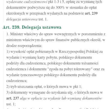
wydawane cudzoziemcowi
pkt 1-3 i 5, opłatę za wymianę tych
dokumentów podwyższa się do 300% w stosunku do opłat
art.
239
określonych w przepisach wydanych na podstawie
delegacja ustawowa
ust. 1.
Art. 239. Delegacja ustawowa
1. Minister właściwy do spraw wewnętrznych w porozumieniu z
ministrem właściwym do spraw finansów publicznych określi, w
drodze rozporządzenia:
1) wysokość opłat pobieranych w Rzeczypospolitej Polskiej za
wydanie i wymianę karty pobytu, polskiego dokumentu
podróży dla cudzoziemca, polskiego dokumentu tożsamości
cudzoziemca i dokumentu "zgoda na pobyt tolerowany" oraz za
wydanie tymczasowego polskiego dokumentu podróży dla
cudzoziemca;
2) tryb uiszczania opłat, o których mowa w pkt 1;
3) dokumenty wymagane do uzyskania ulg, o których mowa w
art.
237
ulga w opłacie za wydanie lub wymianę dokumentów
ust. 1;