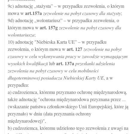
9c) adnotację „stażysta” – w przypadku zezwolenia, o którym
art.
157a
mowa w
zezwolenie na pobyt czasowy dla stażysty
;
9d) adnotację „wolontariusz” – w przypadku zezwolenia, o
art.
157g
którym mowa w
zezwolenie na pobyt czasowy dla
wolontariusza
;
10) adnotację "Niebieska Karta UE” – w przypadku
art.
127
zezwolenia, o którym mowa w
zezwolenie na pobyt
czasowy w celu wykonywania pracy w zawodzie wymagającym
art.
137a
wysokich kwalifikacji
lub
przesłanki udzielenia
zezwolenia na pobyt czasowy w celu mobilności
długoterminowej posiadacza Niebieskiej Karty UE
, a w
przypadku:
a) cudzoziemca, któremu przyznano ochronę międzynarodową,
także adnotację "ochrona międzynarodowa przyznana przez ...
(wskazanie państwa członkowskiego Unii Europejskiej, które ją
przyznało) w dniu (data przyznania ochrony
międzynarodowej)",
b) cudzoziemca, któremu udzielono tego zezwolenia z uwagi na