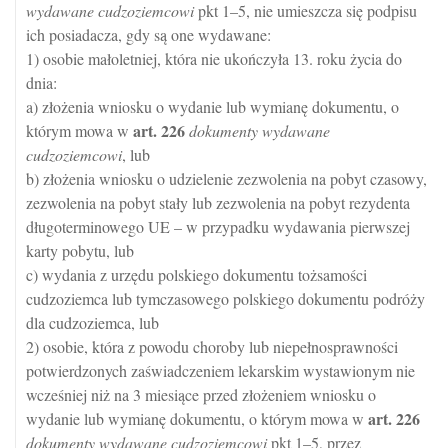
wydawane cudzoziemcowi
pkt 1–5, nie umieszcza się podpisu
ich posiadacza, gdy są one wydawane:
1) osobie małoletniej, która nie ukończyła 13. roku życia do
dnia:
a) złożenia wniosku o wydanie lub wymianę dokumentu, o
art.
226
którym mowa w
dokumenty wydawane
cudzoziemcowi
, lub
b) złożenia wniosku o udzielenie zezwolenia na pobyt czasowy,
zezwolenia na pobyt stały lub zezwolenia na pobyt rezydenta
długoterminowego UE – w przypadku wydawania pierwszej
karty pobytu, lub
c) wydania z urzędu polskiego dokumentu tożsamości
cudzoziemca lub tymczasowego polskiego dokumentu podróży
dla cudzoziemca, lub
2) osobie, która z powodu choroby lub niepełnosprawności
potwierdzonych zaświadczeniem lekarskim wystawionym nie
wcześniej niż na 3 miesiące przed złożeniem wniosku o
art.
226
wydanie lub wymianę dokumentu, o którym mowa w
dokumenty wydawane cudzoziemcowi
pkt 1–5, przez