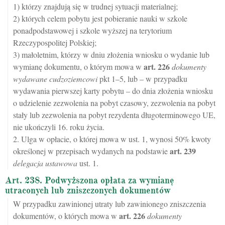
1) którzy znajdują się w trudnej sytuacji materialnej;
2) których celem pobytu jest pobieranie nauki w szkole
ponadpodstawowej i szkole wyższej na terytorium
Rzeczypospolitej Polskiej;
3) małoletnim, którzy w dniu złożenia wniosku o wydanie lub
art.
226
wymianę dokumentu, o którym mowa w
dokumenty
wydawane cudzoziemcowi
pkt 1–5, lub – w przypadku
wydawania pierwszej karty pobytu – do dnia złożenia wniosku
o udzielenie zezwolenia na pobyt czasowy, zezwolenia na pobyt
stały lub zezwolenia na pobyt rezydenta długoterminowego UE,
nie ukończyli 16. roku życia.
2. Ulga w opłacie, o której mowa w ust. 1, wynosi 50% kwoty
art.
239
określonej w przepisach wydanych na podstawie
delegacja ustawowa
ust. 1.
Art. 238. Podwyższona opłata za wymianę
utraconych lub zniszczonych dokumentów
W przypadku zawinionej utraty lub zawinionego zniszczenia
art.
226
dokumentów, o których mowa w
dokumenty