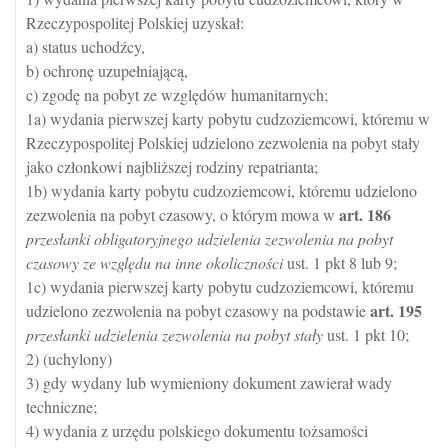
Rzeczypospolitej Polskiej uzyskał:
a) status uchodźcy,
b) ochronę uzupełniającą,
c) zgodę na pobyt ze względów humanitarnych;
1a) wydania pierwszej karty pobytu cudzoziemcowi, któremu w
Rzeczypospolitej Polskiej udzielono zezwolenia na pobyt stały
jako członkowi najbliższej rodziny repatrianta;
1b) wydania karty pobytu cudzoziemcowi, któremu udzielono
art.
186
zezwolenia na pobyt czasowy, o którym mowa w
przesłanki obligatoryjnego udzielenia zezwolenia na pobyt
czasowy ze względu na inne okoliczności
ust. 1 pkt 8 lub 9;
1c) wydania pierwszej karty pobytu cudzoziemcowi, któremu
art.
195
udzielono zezwolenia na pobyt czasowy na podstawie
przesłanki udzielenia zezwolenia na pobyt stały
ust. 1 pkt 10;
2) (uchylony)
3) gdy wydany lub wymieniony dokument zawierał wady
techniczne;
4) wydania z urzędu polskiego dokumentu tożsamości