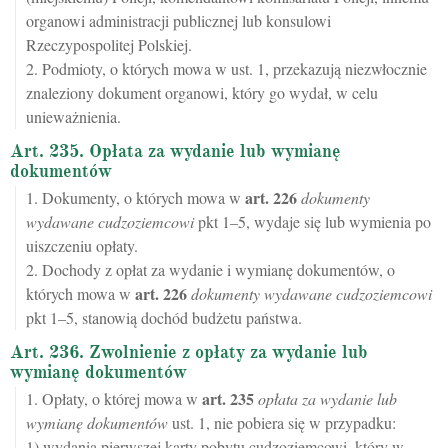
organowi administracji publicznej lub konsulowi
Rzeczypospolitej Polskiej.
2. Podmioty, o których mowa w ust. 1, przekazują niezwłocznie
znaleziony dokument organowi, który go wydał, w celu
unieważnienia.
Art. 235. Opłata za wydanie lub wymianę
dokumentów
art.
226
1. Dokumenty, o których mowa w
dokumenty
wydawane cudzoziemcowi
pkt 1–5, wydaje się lub wymienia po
uiszczeniu opłaty.
2. Dochody z opłat za wydanie i wymianę dokumentów, o
art.
226
których mowa w
dokumenty wydawane cudzoziemcowi
pkt 1–5, stanowią dochód budżetu państwa.
Art. 236. Zwolnienie z opłaty za wydanie lub
wymianę dokumentów
art.
235
1. Opłaty, o której mowa w
opłata za wydanie lub
wymianę dokumentów
ust. 1, nie pobiera się w przypadku:
1) wydania pierwszej karty pobytu cudzoziemcowi, który w