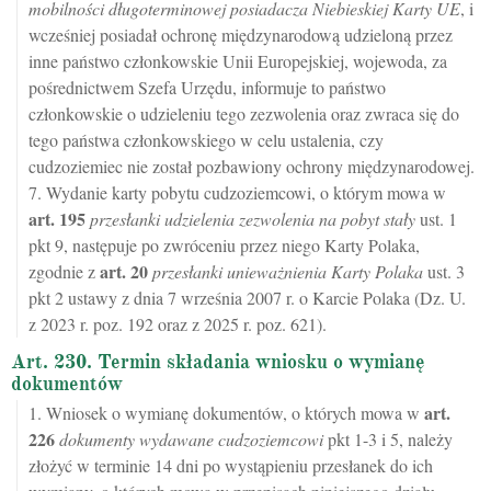
mobilności długoterminowej posiadacza Niebieskiej Karty UE
, i
wcześniej posiadał ochronę międzynarodową udzieloną przez
inne państwo członkowskie Unii Europejskiej, wojewoda, za
pośrednictwem Szefa Urzędu, informuje to państwo
członkowskie o udzieleniu tego zezwolenia oraz zwraca się do
tego państwa członkowskiego w celu ustalenia, czy
cudzoziemiec nie został pozbawiony ochrony międzynarodowej.
7. Wydanie karty pobytu cudzoziemcowi, o którym mowa w
art.
195
przesłanki udzielenia zezwolenia na pobyt stały
ust. 1
pkt 9, następuje po zwróceniu przez niego Karty Polaka,
art.
20
zgodnie z
przesłanki unieważnienia Karty Polaka
ust. 3
pkt 2 ustawy z dnia 7 września 2007 r. o Karcie Polaka (Dz. U.
z 2023 r. poz. 192 oraz z 2025 r. poz. 621).
Art. 230. Termin składania wniosku o wymianę
dokumentów
art.
1. Wniosek o wymianę dokumentów, o których mowa w
226
dokumenty wydawane cudzoziemcowi
pkt 1-3 i 5, należy
złożyć w terminie 14 dni po wystąpieniu przesłanek do ich