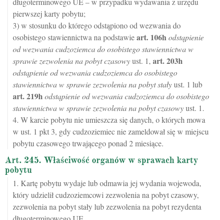
długoterminowego UE – w przypadku wydawania z urzędu
pierwszej karty pobytu;
3) w stosunku do którego odstąpiono od wezwania do
art.
106h
osobistego stawiennictwa na podstawie
odstąpienie
od wezwania cudzoziemca do osobistego stawiennictwa w
art.
203h
sprawie zezwolenia na pobyt czasowy
ust. 1,
odstąpienie od wezwania cudzoziemca do osobistego
stawiennictwa w sprawie zezwolenia na pobyt stały
ust. 1 lub
art.
219h
odstąpienie od wezwania cudzoziemca do osobistego
stawiennictwa w sprawie zezwolenia na pobyt czasowy
ust. 1.
4. W karcie pobytu nie umieszcza się danych, o których mowa
w ust. 1 pkt 3, gdy cudzoziemiec nie zameldował się w miejscu
pobytu czasowego trwającego ponad 2 miesiące.
Art. 245. Właściwość organów w sprawach karty
pobytu
1. Kartę pobytu wydaje lub odmawia jej wydania wojewoda,
który udzielił cudzoziemcowi zezwolenia na pobyt czasowy,
zezwolenia na pobyt stały lub zezwolenia na pobyt rezydenta
długoterminowego UE.