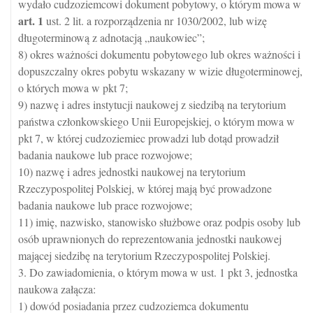
wydało cudzoziemcowi dokument pobytowy, o którym mowa w
art.
1
ust. 2 lit. a rozporządzenia nr 1030/2002, lub wizę
długoterminową z adnotacją „naukowiec”;
8) okres ważności dokumentu pobytowego lub okres ważności i
dopuszczalny okres pobytu wskazany w wizie długoterminowej,
o których mowa w pkt 7;
9) nazwę i adres instytucji naukowej z siedzibą na terytorium
państwa członkowskiego Unii Europejskiej, o którym mowa w
pkt 7, w której cudzoziemiec prowadzi lub dotąd prowadził
badania naukowe lub prace rozwojowe;
10) nazwę i adres jednostki naukowej na terytorium
Rzeczypospolitej Polskiej, w której mają być prowadzone
badania naukowe lub prace rozwojowe;
11) imię, nazwisko, stanowisko służbowe oraz podpis osoby lub
osób uprawnionych do reprezentowania jednostki naukowej
mającej siedzibę na terytorium Rzeczypospolitej Polskiej.
3. Do zawiadomienia, o którym mowa w ust. 1 pkt 3, jednostka
naukowa załącza:
1) dowód posiadania przez cudzoziemca dokumentu