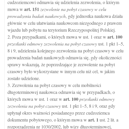
cudzoziemcowi odmawia się udzielenia zezwolenia, o którym
art.
151
mowa w
zezwolenie na pobyt czasowy w celu
prowadzenia badań naukowych
, gdy jednostka naukowa działa
głównie w celu ułatwiania naukowcom niezgodnego z prawem
wjazdu lub pobytu na terytorium Rzeczypospolitej Polskiej.
art.
100
2. Poza przypadkami, o których mowa w ust. 1 oraz w
przesłanki odmowy zezwolenia na pobyt czasowy
ust. 1 pkt 1–5,
8 i 9, udzielenia kolejnego zezwolenia na pobyt czasowy w celu
prowadzenia badań naukowych odmawia się, gdy okoliczności
sprawy wskazują, że poprzedzające je zezwolenie na pobyt
czasowy było wykorzystane w innym celu niż cel, w jakim
zostało udzielone.
3. Zezwolenia na pobyt czasowy w celu mobilności
długoterminowej naukowca odmawia się w przypadkach, o
art.
100
których mowa w ust. 1 oraz w
przesłanki odmowy
zezwolenia na pobyt czasowy
ust. 1 pkt 1–5, 8 i 9, oraz gdy
upłynął okres ważności posiadanego przez cudzoziemca
art.
1
dokumentu pobytowego, o którym mowa w
ust. 2 lit. a
rozporządzenia nr 1030/2002, lub wizy długoterminowej,