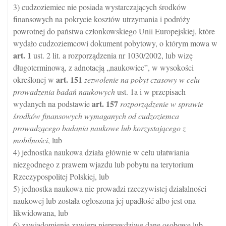
3) cudzoziemiec nie posiada wystarczających środków
finansowych na pokrycie kosztów utrzymania i podróży
powrotnej do państwa członkowskiego Unii Europejskiej, które
wydało cudzoziemcowi dokument pobytowy, o którym mowa w
art.
1
ust. 2 lit. a rozporządzenia nr 1030/2002, lub wizę
długoterminową, z adnotacją „naukowiec”, w wysokości
art.
151
określonej w
zezwolenie na pobyt czasowy w celu
prowadzenia badań naukowych
ust. 1a i w przepisach
art.
157
wydanych na podstawie
rozporządzenie w sprawie
środków finansowych wymaganych od cudzoziemca
prowadzącego badania naukowe lub korzystającego z
mobilności
, lub
4) jednostka naukowa działa głównie w celu ułatwiania
niezgodnego z prawem wjazdu lub pobytu na terytorium
Rzeczypospolitej Polskiej, lub
5) jednostka naukowa nie prowadzi rzeczywistej działalności
naukowej lub została ogłoszona jej upadłość albo jest ona
likwidowana, lub
6) zawiadomienie zawiera nieprawdziwe dane osobowe lub