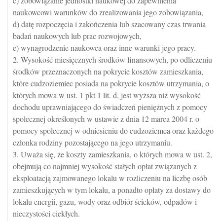
c) zobowiązanie jednostki naukowej do zapewnienia
naukowcowi warunków do zrealizowania jego zobowiązania,
d) datę rozpoczęcia i zakończenia lub szacowany czas trwania
badań naukowych lub prac rozwojowych,
e) wynagrodzenie naukowca oraz inne warunki jego pracy.
2. Wysokość miesięcznych środków finansowych, po odliczeniu
środków przeznaczonych na pokrycie kosztów zamieszkania,
które cudzoziemiec posiada na pokrycie kosztów utrzymania, o
których mowa w ust. 1 pkt 1 lit. d, jest wyższa niż wysokość
dochodu uprawniającego do świadczeń pieniężnych z pomocy
społecznej określonych w ustawie z dnia 12 marca 2004 r. o
pomocy społecznej w odniesieniu do cudzoziemca oraz każdego
członka rodziny pozostającego na jego utrzymaniu.
3. Uważa się, że koszty zamieszkania, o których mowa w ust. 2,
obejmują co najmniej wysokość stałych opłat związanych z
eksploatacją zajmowanego lokalu w rozliczeniu na liczbę osób
zamieszkujących w tym lokalu, a ponadto opłaty za dostawy do
lokalu energii, gazu, wody oraz odbiór ścieków, odpadów i
nieczystości ciekłych.