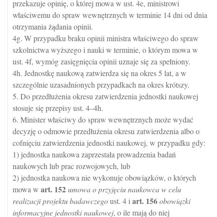
przekazuje opinię, o której mowa w ust. 4e, ministrowi
właściwemu do spraw wewnętrznych w terminie 14 dni od dnia
otrzymania żądania opinii.
4g. W przypadku braku opinii ministra właściwego do spraw
szkolnictwa wyższego i nauki w terminie, o którym mowa w
ust. 4f, wymóg zasięgnięcia opinii uznaje się za spełniony.
4h. Jednostkę naukową zatwierdza się na okres 5 lat, a w
szczególnie uzasadnionych przypadkach na okres krótszy.
5. Do przedłużenia okresu zatwierdzenia jednostki naukowej
stosuje się przepisy ust. 4–4h.
6. Minister właściwy do spraw wewnętrznych może wydać
decyzję o odmowie przedłużenia okresu zatwierdzenia albo o
cofnięciu zatwierdzenia jednostki naukowej, w przypadku gdy:
1) jednostka naukowa zaprzestała prowadzenia badań
naukowych lub prac rozwojowych, lub
2) jednostka naukowa nie wykonuje obowiązków, o których
art.
152
mowa w
umowa o przyjęciu naukowca w celu
art.
156
realizacji projektu badawczego
ust. 4 i
obowiązki
informacyjne jednostki naukowej
, o ile mają do niej