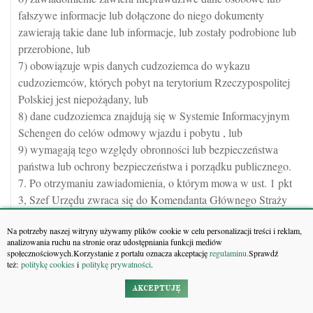
fałszywe informacje lub dołączone do niego dokumenty
zawierają takie dane lub informacje, lub zostały podrobione lub
przerobione, lub
7) obowiązuje wpis danych cudzoziemca do wykazu
cudzoziemców, których pobyt na terytorium Rzeczypospolitej
Polskiej jest niepożądany, lub
8) dane cudzoziemca znajdują się w Systemie Informacyjnym
Schengen do celów odmowy wjazdu i pobytu , lub
9) wymagają tego względy obronności lub bezpieczeństwa
państwa lub ochrony bezpieczeństwa i porządku publicznego.
7. Po otrzymaniu zawiadomienia, o którym mowa w ust. 1 pkt
3, Szef Urzędu zwraca się do Komendanta Głównego Straży
Granicznej, Komendanta Głównego Policji, Szefa Agencji
Na potrzeby naszej witryny używamy plików cookie w celu personalizacji treści i reklam,
Bezpieczeństwa Wewnętrznego, a w razie potrzeby także do
analizowania ruchu na stronie oraz udostępniania funkcji mediów
innych organów, o przekazanie informacji, czy zachodzą
społecznościowych.Korzystanie z portalu oznacza akceptację
regulaminu.
Sprawdź
też:
politykę cookies
i
politykę prywatności
.
okoliczności, o których mowa w ust. 6 pkt 4 lub 9.
8. Organy, o których mowa w ust. 7, przekazują informację, o
AKCEPTUJĘ
której mowa w ust. 7, w terminie 20 dni od dnia otrzymania