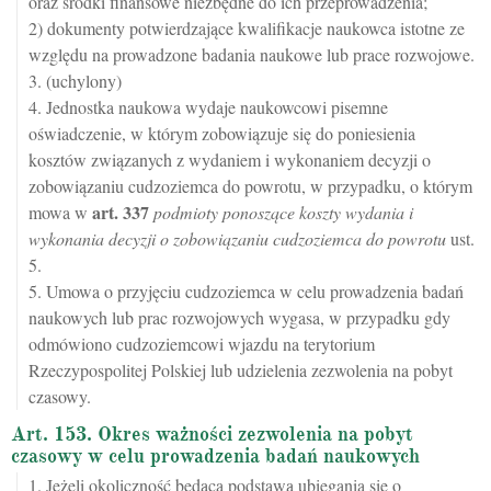
oraz środki finansowe niezbędne do ich przeprowadzenia;
2) dokumenty potwierdzające kwalifikacje naukowca istotne ze
względu na prowadzone badania naukowe lub prace rozwojowe.
3. (uchylony)
4. Jednostka naukowa wydaje naukowcowi pisemne
oświadczenie, w którym zobowiązuje się do poniesienia
kosztów związanych z wydaniem i wykonaniem decyzji o
zobowiązaniu cudzoziemca do powrotu, w przypadku, o którym
art.
337
mowa w
podmioty ponoszące koszty wydania i
wykonania decyzji o zobowiązaniu cudzoziemca do powrotu
ust.
5.
5. Umowa o przyjęciu cudzoziemca w celu prowadzenia badań
naukowych lub prac rozwojowych wygasa, w przypadku gdy
odmówiono cudzoziemcowi wjazdu na terytorium
Rzeczypospolitej Polskiej lub udzielenia zezwolenia na pobyt
czasowy.
Art. 153. Okres ważności zezwolenia na pobyt
czasowy w celu prowadzenia badań naukowych
1. Jeżeli okoliczność będąca podstawą ubiegania się o