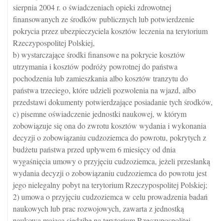
sierpnia 2004 r. o świadczeniach opieki zdrowotnej
finansowanych ze środków publicznych lub potwierdzenie
pokrycia przez ubezpieczyciela kosztów leczenia na terytorium
Rzeczypospolitej Polskiej,
b) wystarczające środki finansowe na pokrycie kosztów
utrzymania i kosztów podróży powrotnej do państwa
pochodzenia lub zamieszkania albo kosztów tranzytu do
państwa trzeciego, które udzieli pozwolenia na wjazd, albo
przedstawi dokumenty potwierdzające posiadanie tych środków,
c) pisemne oświadczenie jednostki naukowej, w którym
zobowiązuje się ona do zwrotu kosztów wydania i wykonania
decyzji o zobowiązaniu cudzoziemca do powrotu, pokrytych z
budżetu państwa przed upływem 6 miesięcy od dnia
wygaśnięcia umowy o przyjęciu cudzoziemca, jeżeli przesłanką
wydania decyzji o zobowiązaniu cudzoziemca do powrotu jest
jego nielegalny pobyt na terytorium Rzeczypospolitej Polskiej;
2) umowa o przyjęciu cudzoziemca w celu prowadzenia badań
naukowych lub prac rozwojowych, zawarta z jednostką
naukową mającą siedzibę na terytorium Rzeczypospolitej