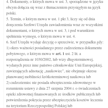
4. Dokumenty, o których mowa w ust. 3, sporządzone w języku
obcym dołącza się wraz z tłumaczeniem przysięgłym na język
polski.
5. Termin, o którym mowa w ust. 1 pkt 3, liczy się od dnia
doręczenia Szefowi Urzędu zawiadomienia wraz ze wszystkimi
dokumentami, o których mowa w ust. 3, i pod warunkiem
spełnienia wymogu, o którym mowa w ust. 4.
6. Szef Urzędu wydaje decyzję o sprzeciwie, w przypadku gdy:
1) okres ważności posiadanego przez cudzoziemca dokumentu
art.
1
pobytowego, o którym mowa w
ust. 2 lit. a
rozporządzenia nr 1030/2002, lub wizy długoterminowej,
wydanych przez inne państwo członkowskie Unii Europejskiej,
zawierających adnotację „naukowiec”, nie obejmuje okresu
planowanej mobilności krótkoterminowej naukowca lub
2) cudzoziemiec nie posiada ubezpieczenia zdrowotnego w
rozumieniu ustawy z dnia 27 sierpnia 2004 r. o świadczeniach
opieki zdrowotnej finansowanych ze środków publicznych lub
potwierdzenia pokrycia przez ubezpieczyciela kosztów leczenia
na terytorium Rzeczypospolitej Polskiej lub