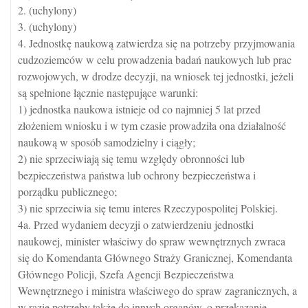
2. (uchylony)
3. (uchylony)
4. Jednostkę naukową zatwierdza się na potrzeby przyjmowania
cudzoziemców w celu prowadzenia badań naukowych lub prac
rozwojowych, w drodze decyzji, na wniosek tej jednostki, jeżeli
są spełnione łącznie następujące warunki:
1) jednostka naukowa istnieje od co najmniej 5 lat przed
złożeniem wniosku i w tym czasie prowadziła ona działalność
naukową w sposób samodzielny i ciągły;
2) nie sprzeciwiają się temu względy obronności lub
bezpieczeństwa państwa lub ochrony bezpieczeństwa i
porządku publicznego;
3) nie sprzeciwia się temu interes Rzeczypospolitej Polskiej.
4a. Przed wydaniem decyzji o zatwierdzeniu jednostki
naukowej, minister właściwy do spraw wewnętrznych zwraca
się do Komendanta Głównego Straży Granicznej, Komendanta
Głównego Policji, Szefa Agencji Bezpieczeństwa
Wewnętrznego i ministra właściwego do spraw zagranicznych, a
w razie potrzeby także do innych organów, o przekazanie