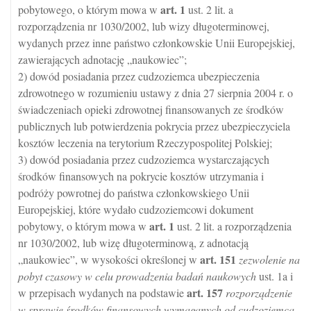
art.
1
pobytowego, o którym mowa w
ust. 2 lit. a
rozporządzenia nr 1030/2002, lub wizy długoterminowej,
wydanych przez inne państwo członkowskie Unii Europejskiej,
zawierających adnotację „naukowiec”;
2) dowód posiadania przez cudzoziemca ubezpieczenia
zdrowotnego w rozumieniu ustawy z dnia 27 sierpnia 2004 r. o
świadczeniach opieki zdrowotnej finansowanych ze środków
publicznych lub potwierdzenia pokrycia przez ubezpieczyciela
kosztów leczenia na terytorium Rzeczypospolitej Polskiej;
3) dowód posiadania przez cudzoziemca wystarczających
środków finansowych na pokrycie kosztów utrzymania i
podróży powrotnej do państwa członkowskiego Unii
Europejskiej, które wydało cudzoziemcowi dokument
art.
1
pobytowy, o którym mowa w
ust. 2 lit. a rozporządzenia
nr 1030/2002, lub wizę długoterminową, z adnotacją
art.
151
„naukowiec”, w wysokości określonej w
zezwolenie na
pobyt czasowy w celu prowadzenia badań naukowych
ust. 1a i
art.
157
w przepisach wydanych na podstawie
rozporządzenie
w sprawie środków finansowych wymaganych od cudzoziemca