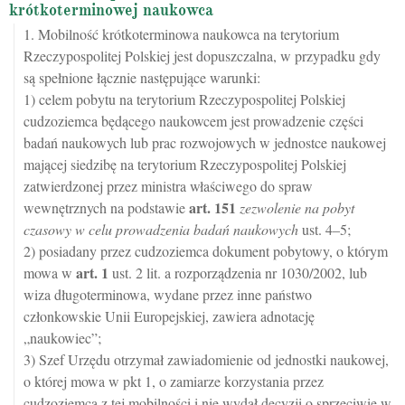
krótkoterminowej naukowca
1. Mobilność krótkoterminowa naukowca na terytorium
Rzeczypospolitej Polskiej jest dopuszczalna, w przypadku gdy
są spełnione łącznie następujące warunki:
1) celem pobytu na terytorium Rzeczypospolitej Polskiej
cudzoziemca będącego naukowcem jest prowadzenie części
badań naukowych lub prac rozwojowych w jednostce naukowej
mającej siedzibę na terytorium Rzeczypospolitej Polskiej
zatwierdzonej przez ministra właściwego do spraw
art.
151
wewnętrznych na podstawie
zezwolenie na pobyt
czasowy w celu prowadzenia badań naukowych
ust. 4–5;
2) posiadany przez cudzoziemca dokument pobytowy, o którym
art.
1
mowa w
ust. 2 lit. a rozporządzenia nr 1030/2002, lub
wiza długoterminowa, wydane przez inne państwo
członkowskie Unii Europejskiej, zawiera adnotację
„naukowiec”;
3) Szef Urzędu otrzymał zawiadomienie od jednostki naukowej,
o której mowa w pkt 1, o zamiarze korzystania przez
cudzoziemca z tej mobilności i nie wydał decyzji o sprzeciwie w