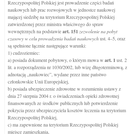
Rzeczypospolitej Polskiej jest prowadzenie części badań
naukowych lub prac rozwojowych w jednostce naukowej
mającej siedzibę na terytorium Rzeczypospolitej Polskiej
zatwierdzonej przez ministra właściwego do spraw
art.
151
wewnętrznych na podstawie
zezwolenie na pobyt
czasowy w celu prowadzenia badań naukowych
ust. 4–5, oraz
są spełnione łącznie następujące warunki:
1) cudzoziemiec:
art.
1
a) posiada dokument pobytowy, o którym mowa w
ust. 2
lit. a rozporządzenia nr 1030/2002, lub wizę długoterminową, z
adnotacją „naukowiec”, wydane przez inne państwo
członkowskie Unii Europejskiej,
b) posiada ubezpieczenie zdrowotne w rozumieniu ustawy z
dnia 27 sierpnia 2004 r. o świadczeniach opieki zdrowotnej
finansowanych ze środków publicznych lub potwierdzenie
pokrycia przez ubezpieczyciela kosztów leczenia na terytorium
Rzeczypospolitej Polskiej,
c) ma zapewnione na terytorium Rzeczypospolitej Polskiej
miejsce zamieszkania,