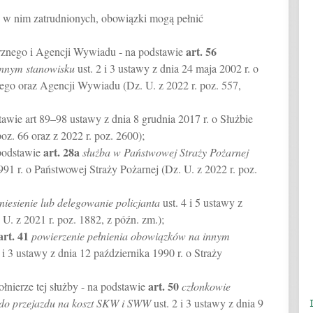
 w nim zatrudnionych, obowiązki mogą pełnić
art.
56
znego i Agencji Wywiadu - na podstawie
 innym stanowisku
ust. 2 i 3 ustawy z dnia 24 maja 2002 r. o
go oraz Agencji Wywiadu (Dz. U. z 2022 r. poz. 557,
wie art 89–98 ustawy z dnia 8 grudnia 2017 r. o Służbie
z. 66 oraz z 2022 r. poz. 2600);
art.
28a
 podstawie
służba w Państwowej Straży Pożarnej
1991 r. o Państwowej Straży Pożarnej (Dz. U. z 2022 r. poz.
niesienie lub delegowanie policjanta
ust. 4 i 5 ustawy z
. U. z 2021 r. poz. 1882, z późn. zm.);
art.
41
powierzenie pełnienia obowiązków na innym
 i 3 ustawy z dnia 12 października 1990 r. o Straży
art.
50
nierze tej służby - na podstawie
członkowie
 do przejazdu na koszt SKW i SWW
ust. 2 i 3 ustawy z dnia 9