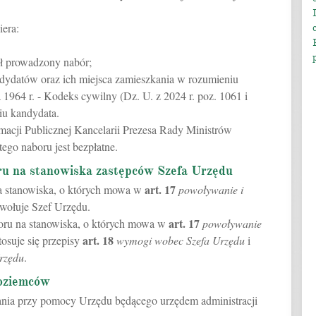
iera:
był prowadzony nabór;
dydatów oraz ich miejsca zamieszkania w rozumieniu
 1964 r. - Kodeks cywilny (Dz. U. z 2024 r. poz. 1061 i
iu kandydata.
macji Publicznej Kancelarii Prezesa Rady Ministrów
ego naboru jest bezpłatne.
ru na stanowiska zastępców Szefa Urzędu
art.
17
a stanowiska, o których mowa w
powoływanie i
owołuje Szef Urzędu.
art.
17
oru na stanowiska, o których mowa w
powoływanie
art.
18
stosuje się przepisy
wymogi wobec Szefa Urzędu
i
rzędu
.
oziemców
ania przy pomocy Urzędu będącego urzędem administracji