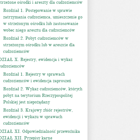
strzeżone ośrodki i areszty dla cudzoziemców
Rozdział 1. Postępowanie w sprawie
zatrzymania cudzoziemca, umieszczenie go
w strzeżonym ośrodku lub zastosowanie
wobec niego aresztu dla cudzoziemców
Rozdział 2. Pobyt cudzoziemców w
strzeżonym ośrodku lub w areszcie dla
cudzoziemców
DZIAŁ X. Rejestry, ewidencja i wykaz
cudzoziemców
Rozdział 1. Rejestry w sprawach
cudzoziemców i ewidencja zaproszeń
Rozdział 2. Wykaz cudzoziemców, których
pobyt na terytorium Rzeczypospolitej
Polskiej jest niepożądany
Rozdział 3. Krajowy zbiór rejestrów,
ewidencji i wykazu w sprawach
cudzoziemców
DZIAŁ XI. Odpowiedzialność przewoźnika
DZIAŁ XII. Przepisy karne