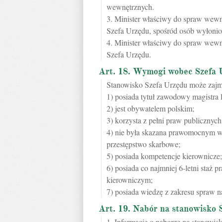
wewnętrznych.
3. Minister właściwy do spraw wew
Szefa Urzędu, spośród osób wyłonio
4. Minister właściwy do spraw wew
Szefa Urzędu.
Art. 18. Wymogi wobec Szefa 
Stanowisko Szefa Urzędu może zajm
1) posiada tytuł zawodowy magistra
2) jest obywatelem polskim;
3) korzysta z pełni praw publicznych
4) nie była skazana prawomocnym w
przestępstwo skarbowe;
5) posiada kompetencje kierownicze;
6) posiada co najmniej 6-letni staż p
kierowniczym;
7) posiada wiedzę z zakresu spraw n
Art. 19. Nabór na stanowisko 
1. Informację o naborze na stanowis