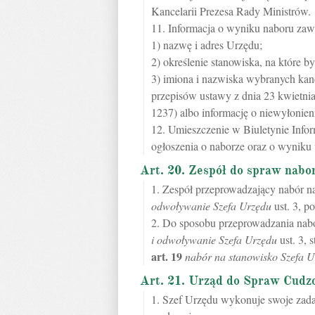
Kancelarii Prezesa Rady Ministrów.
11. Informacja o wyniku naboru zaw
1) nazwę i adres Urzędu;
2) określenie stanowiska, na które 
3) imiona i nazwiska wybranych kan
przepisów ustawy z dnia 23 kwietnia
1237) albo informację o niewyłonien
12. Umieszczenie w Biuletynie Infor
ogłoszenia o naborze oraz o wyniku t
Art. 20. Zespół do spraw nabo
1. Zespół przeprowadzający nabór n
odwoływanie Szefa Urzędu
ust. 3, p
2. Do sposobu przeprowadzania nab
i odwoływanie Szefa Urzędu
ust. 3, 
art.
19
nabór na stanowisko Szefa U
Art. 21. Urząd do Spraw Cudz
1. Szef Urzędu wykonuje swoje zad