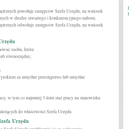
nętrznych powołuje zastępców Szefa Urzędu, na wniosek
nych w drodze otwartego i konkurencyjnego naboru.
nętrznych odwołuje zastępców Szefa Urzędu, na wniosek
Urzędu
ować osoba, która:
 lub równorzędny;
;
yrokiem za umyślne przestępstwo lub umyślne
racy, w tym co najmniej 3-letni staż pracy na stanowisku
ależących do właściwości Szefa Urzędu.
Szefa Urzędu
ko Szefa Urzędu upublicznia się w ogłoszeniu