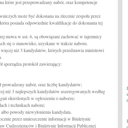
a które jest przeprowadzany nabór, oraz kompetencje
owniczych może być dokonana na zlecenie zespołu przez
która posiada odpowiednie kwalifikacje do dokonania tej
órej mowa w ust. 6, są obowiązani zachować w tajemnicy
ych się o stanowisko, uzyskane w trakcie naboru.
 więcej niż 3 kandydatów, których przedstawia ministrowi
.
ł sporządza protokół zawierający:
był prowadzony nabór, oraz liczbę kandydatów;
ięcej niż 3 najlepszych kandydatów uszeregowanych według
gań określonych w ogłoszeniu o naborze;
ach i technikach naboru;
 albo powody niewyłonienia kandydata.
ocznie przez umieszczenie informacji w Biuletynie
raw Cudzoziemców i Biuletynie Informacji Publicznej