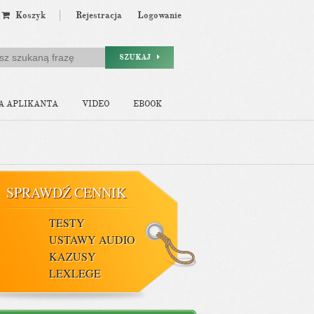
Koszyk
Rejestracja
Logowanie
SZUKAJ
A APLIKANTA
VIDEO
EBOOK
SPRAWDŹ CENNIK
TESTY
USTAWY AUDIO
KAZUSY
LEXLEGE