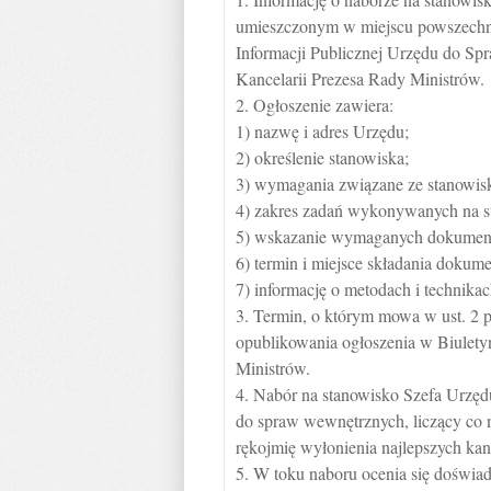
umieszczonym w miejscu powszechni
Informacji Publicznej Urzędu do Sp
Kancelarii Prezesa Rady Ministrów.
2. Ogłoszenie zawiera:
1) nazwę i adres Urzędu;
2) określenie stanowiska;
3) wymagania związane ze stanowis
4) zakres zadań wykonywanych na s
5) wskazanie wymaganych dokumen
6) termin i miejsce składania dokum
7) informację o metodach i technika
3. Termin, o którym mowa w ust. 2 pk
opublikowania ogłoszenia w Biuletyn
Ministrów.
4. Nabór na stanowisko Szefa Urzęd
do spraw wewnętrznych, liczący co n
rękojmię wyłonienia najlepszych ka
5. W toku naboru ocenia się doświa