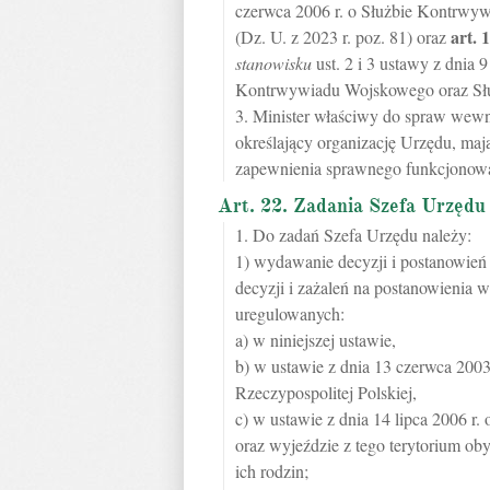
czerwca 2006 r. o Służbie Kontrw
art.
1
(Dz. U. z 2023 r. poz. 81) oraz
stanowisku
ust. 2 i 3 ustawy z dnia 
Kontrwywiadu Wojskowego oraz Słu
3. Minister właściwy do spraw wewn
określający organizację Urzędu, maj
zapewnienia sprawnego funkcjonow
Art. 22. Zadania Szefa Urzędu
1. Do zadań Szefa Urzędu należy:
1) wydawanie decyzji i postanowień 
decyzji i zażaleń na postanowienia 
uregulowanych:
a) w niniejszej ustawie,
b) w ustawie z dnia 13 czerwca 2003
Rzeczypospolitej Polskiej,
c) w ustawie z dnia 14 lipca 2006 r.
oraz wyjeździe z tego terytorium ob
ich rodzin;