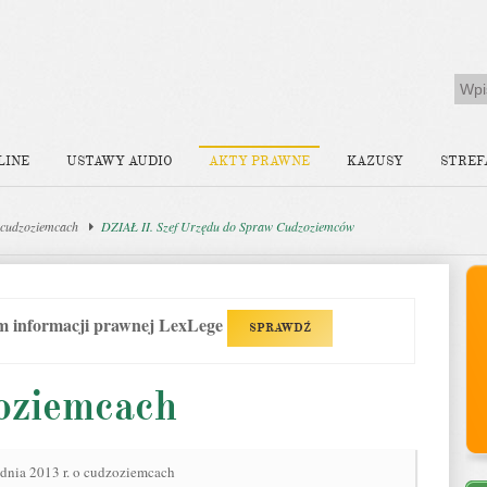
LINE
USTAWY AUDIO
AKTY PRAWNE
KAZUSY
STREF
 cudzoziemcach
DZIAŁ II. Szef Urzędu do Spraw Cudzoziemców
em informacji prawnej LexLege
SPRAWDŹ
oziemcach
udnia 2013 r. o cudzoziemcach