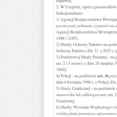
rządowej.
2. W Urzędzie, oprócz pracowników
funkcjonariusze:
1) Agencji Bezpieczeństwa Wewnętr
powierzenie pełnienia czynności na
Agencji Bezpieczeństwa Wewnętrzne
1488 i 2185);
2) Służby Ochrony Państwa na podsta
Ochrony Państwa (Dz. U. z 2023 r. po
3) Państwowej Straży Pożarnej - na
ust. 2 i 3 ustawy z dnia 24 sierpnia 
1969);
art.
36
4) Policji - na podstawie
prze
dnia 6 kwietnia 1990 r. o Policji (Dz
5) Straży Granicznej - na podstawie
stanowisku lub oddelegowanie
ust. 2
Granicznej;
6) Służby Wywiadu Wojskowego i żoł
rodziny funkcjonariusza uprawnieni