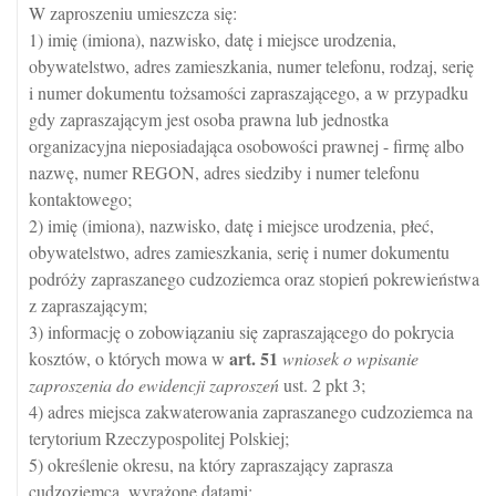
W zaproszeniu umieszcza się:
1) imię (imiona), nazwisko, datę i miejsce urodzenia,
obywatelstwo, adres zamieszkania, numer telefonu, rodzaj, serię
i numer dokumentu tożsamości zapraszającego, a w przypadku
gdy zapraszającym jest osoba prawna lub jednostka
organizacyjna nieposiadająca osobowości prawnej - firmę albo
nazwę, numer REGON, adres siedziby i numer telefonu
kontaktowego;
2) imię (imiona), nazwisko, datę i miejsce urodzenia, płeć,
obywatelstwo, adres zamieszkania, serię i numer dokumentu
podróży zapraszanego cudzoziemca oraz stopień pokrewieństwa
z zapraszającym;
3) informację o zobowiązaniu się zapraszającego do pokrycia
art.
51
kosztów, o których mowa w
wniosek o wpisanie
zaproszenia do ewidencji zaproszeń
ust. 2 pkt 3;
4) adres miejsca zakwaterowania zapraszanego cudzoziemca na
terytorium Rzeczypospolitej Polskiej;
5) określenie okresu, na który zapraszający zaprasza
cudzoziemca, wyrażone datami;