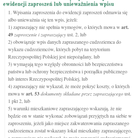
ewidencji zaproszeń lub unieważnienia wpisu
1. Wpisania zaproszenia do ewidencji zaproszeń odmawia się
albo unieważnia się ten wpis, jeżeli:
art.
1) zapraszający nie spełnia wymogów, o których mowa w
49
zaproszenie i zapraszający
ust. 2, lub
2) obowiązuje wpis danych zapraszanego cudzoziemca do
wykazu cudzoziemców, których pobyt na terytorium
Rzeczypospolitej Polskiej jest niepożądany, lub
3) wymagają tego względy obronności lub bezpieczeństwa
państwa lub ochrony bezpieczeństwa i porządku publicznego
lub interes Rzeczypospolitej Polskiej, lub
4) zapraszający nie wykazał, że może pokryć koszty, o których
art.
53
mowa w
dokumenty składane przez zapraszającego
ust.
1 pkt 2, lub
5) warunki mieszkaniowe zapraszającego wskazują, że nie
będzie on w stanie wykonać zobowiązań przyjętych na siebie w
zaproszeniu, jeżeli jako miejsce zakwaterowania zapraszanego
cudzoziemca został wskazany lokal mieszkalny zapraszającego,
a zapraszający nie wykazał, że może zapewnić cudzoziemcowi