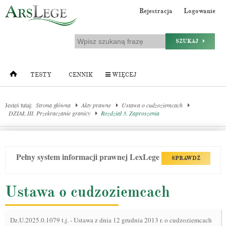
Rejestracja
Logowanie
SZUKAJ
TESTY
CENNIK
WIĘCEJ
Jesteś tutaj:
Strona główna
Akty prawne
Ustawa o cudzoziemcach
DZIAŁ III. Przekraczanie granicy
Rozdział 3. Zaproszenia
Pełny system informacji prawnej LexLege
SPRAWDŹ
Ustawa o cudzoziemcach
Dz.U.2025.0.1079 t.j.
-
Ustawa z dnia 12 grudnia 2013 r. o cudzoziemcach