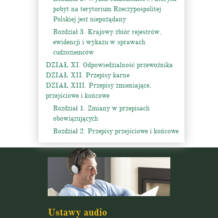
pobyt na terytorium Rzeczypospolitej
Polskiej jest niepożądany
Rozdział 3. Krajowy zbiór rejestrów,
ewidencji i wykazu w sprawach
cudzoziemców
DZIAŁ XI. Odpowiedzialność przewoźnika
DZIAŁ XII. Przepisy karne
DZIAŁ XIII. Przepisy zmieniające,
przejściowe i końcowe
Rozdział 1. Zmiany w przepisach
obowiązujących
Rozdział 2. Przepisy przejściowe i końcowe
Ustawy audio