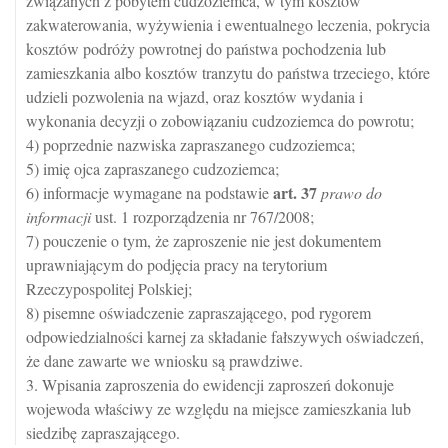
związanych z pobytem cudzoziemca, w tym kosztów
zakwaterowania, wyżywienia i ewentualnego leczenia, pokrycia
kosztów podróży powrotnej do państwa pochodzenia lub
zamieszkania albo kosztów tranzytu do państwa trzeciego, które
udzieli pozwolenia na wjazd, oraz kosztów wydania i
wykonania decyzji o zobowiązaniu cudzoziemca do powrotu;
4) poprzednie nazwiska zapraszanego cudzoziemca;
5) imię ojca zapraszanego cudzoziemca;
art.
37
6) informacje wymagane na podstawie
prawo do
informacji
ust. 1 rozporządzenia nr 767/2008;
7) pouczenie o tym, że zaproszenie nie jest dokumentem
uprawniającym do podjęcia pracy na terytorium
Rzeczypospolitej Polskiej;
8) pisemne oświadczenie zapraszającego, pod rygorem
odpowiedzialności karnej za składanie fałszywych oświadczeń,
że dane zawarte we wniosku są prawdziwe.
3. Wpisania zaproszenia do ewidencji zaproszeń dokonuje
wojewoda właściwy ze względu na miejsce zamieszkania lub
siedzibę zapraszającego.