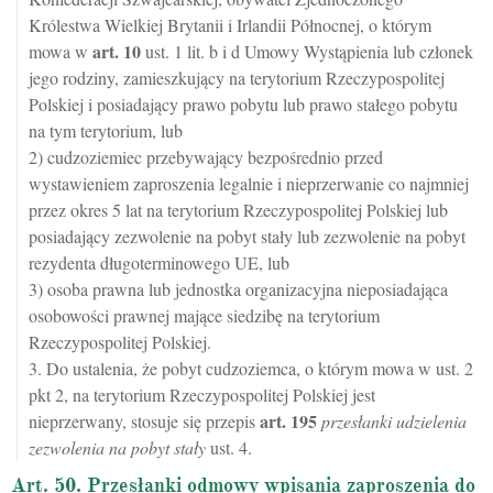
Królestwa Wielkiej Brytanii i Irlandii Północnej, o którym
art.
10
mowa w
ust. 1 lit. b i d Umowy Wystąpienia lub członek
jego rodziny, zamieszkujący na terytorium Rzeczypospolitej
Polskiej i posiadający prawo pobytu lub prawo stałego pobytu
na tym terytorium, lub
2) cudzoziemiec przebywający bezpośrednio przed
wystawieniem zaproszenia legalnie i nieprzerwanie co najmniej
przez okres 5 lat na terytorium Rzeczypospolitej Polskiej lub
posiadający zezwolenie na pobyt stały lub zezwolenie na pobyt
rezydenta długoterminowego UE, lub
3) osoba prawna lub jednostka organizacyjna nieposiadająca
osobowości prawnej mające siedzibę na terytorium
Rzeczypospolitej Polskiej.
3. Do ustalenia, że pobyt cudzoziemca, o którym mowa w ust. 2
pkt 2, na terytorium Rzeczypospolitej Polskiej jest
art.
195
nieprzerwany, stosuje się przepis
przesłanki udzielenia
zezwolenia na pobyt stały
ust. 4.
Art. 50. Przesłanki odmowy wpisania zaproszenia do