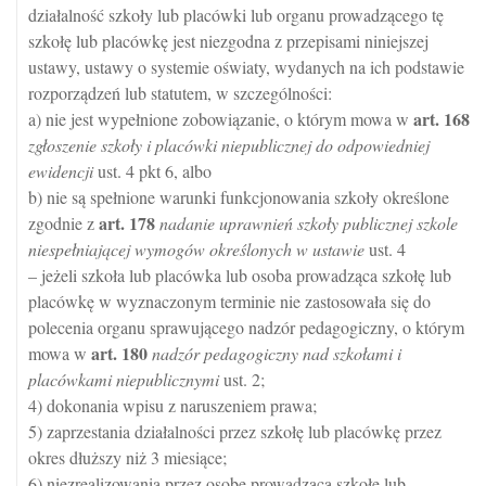
działalność szkoły lub placówki lub organu prowadzącego tę
szkołę lub placówkę jest niezgodna z przepisami niniejszej
ustawy, ustawy o systemie oświaty, wydanych na ich podstawie
rozporządzeń lub statutem, w szczególności:
art.
168
a) nie jest wypełnione zobowiązanie, o którym mowa w
zgłoszenie szkoły i placówki niepublicznej do odpowiedniej
ewidencji
ust. 4 pkt 6, albo
b) nie są spełnione warunki funkcjonowania szkoły określone
art.
178
zgodnie z
nadanie uprawnień szkoły publicznej szkole
niespełniającej wymogów określonych w ustawie
ust. 4
– jeżeli szkoła lub placówka lub osoba prowadząca szkołę lub
placówkę w wyznaczonym terminie nie zastosowała się do
polecenia organu sprawującego nadzór pedagogiczny, o którym
art.
180
mowa w
nadzór pedagogiczny nad szkołami i
placówkami niepublicznymi
ust. 2;
4) dokonania wpisu z naruszeniem prawa;
5) zaprzestania działalności przez szkołę lub placówkę przez
okres dłuższy niż 3 miesiące;
6) niezrealizowania przez osobę prowadzącą szkołę lub