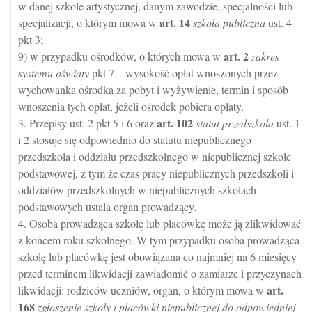
w danej szkole artystycznej, danym zawodzie, specjalności lub
art.
14
specjalizacji, o którym mowa w
szkoła publiczna
ust. 4
pkt 3;
art.
2
9) w przypadku ośrodków, o których mowa w
zakres
systemu oświaty
pkt 7 – wysokość opłat wnoszonych przez
wychowanka ośrodka za pobyt i wyżywienie, termin i sposób
wnoszenia tych opłat, jeżeli ośrodek pobiera opłaty.
art.
102
3. Przepisy ust. 2 pkt 5 i 6 oraz
statut przedszkola
ust. 1
i 2 stosuje się odpowiednio do statutu niepublicznego
przedszkola i oddziału przedszkolnego w niepublicznej szkole
podstawowej, z tym że czas pracy niepublicznych przedszkoli i
oddziałów przedszkolnych w niepublicznych szkołach
podstawowych ustala organ prowadzący.
4. Osoba prowadząca szkołę lub placówkę może ją zlikwidować
z końcem roku szkolnego. W tym przypadku osoba prowadząca
szkołę lub placówkę jest obowiązana co najmniej na 6 miesięcy
przed terminem likwidacji zawiadomić o zamiarze i przyczynach
art.
likwidacji: rodziców uczniów, organ, o którym mowa w
168
zgłoszenie szkoły i placówki niepublicznej do odpowiedniej