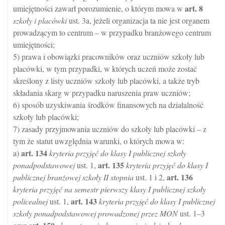
art.
8
umiejętności zawarł porozumienie, o którym mowa w
szkoły i placówki
ust. 3a, jeżeli organizacja ta nie jest organem
prowadzącym to centrum – w przypadku branżowego centrum
umiejętności;
5) prawa i obowiązki pracowników oraz uczniów szkoły lub
placówki, w tym przypadki, w których uczeń może zostać
skreślony z listy uczniów szkoły lub placówki, a także tryb
składania skarg w przypadku naruszenia praw uczniów;
6) sposób uzyskiwania środków finansowych na działalność
szkoły lub placówki;
7) zasady przyjmowania uczniów do szkoły lub placówki – z
tym że statut uwzględnia warunki, o których mowa w:
art.
134
a)
kryteria przyjęć do klasy I publicznej szkoły
art.
135
ponadpodstawowej
ust. 1,
kryteria przyjęć do klasy I
art.
136
publicznej branżowej szkoły II stopnia
ust. 1 i 2,
kryteria przyjęć na semestr pierwszy klasy I publicznej szkoły
art.
143
policealnej
ust. 1,
kryteria przyjęć do klasy I publicznej
szkoły ponadpodstawowej prowadzonej przez MON
ust. 1–3