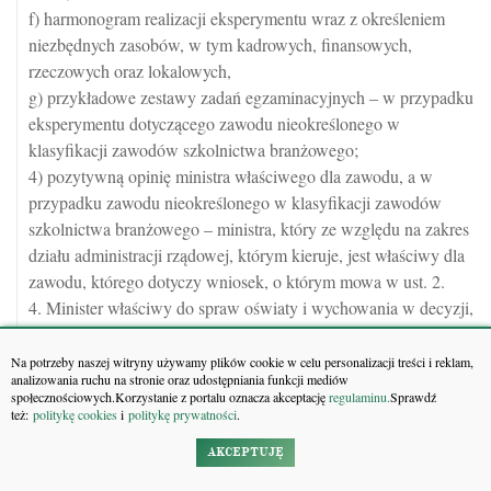
f) harmonogram realizacji eksperymentu wraz z określeniem
niezbędnych zasobów, w tym kadrowych, finansowych,
rzeczowych oraz lokalowych,
g) przykładowe zestawy zadań egzaminacyjnych – w przypadku
eksperymentu dotyczącego zawodu nieokreślonego w
klasyfikacji zawodów szkolnictwa branżowego;
4) pozytywną opinię ministra właściwego dla zawodu, a w
przypadku zawodu nieokreślonego w klasyfikacji zawodów
szkolnictwa branżowego – ministra, który ze względu na zakres
działu administracji rządowej, którym kieruje, jest właściwy dla
zawodu, którego dotyczy wniosek, o którym mowa w ust. 2.
4. Minister właściwy do spraw oświaty i wychowania w decyzji,
o której mowa w ust. 1, określa niezbędne warunki
funkcjonowania szkoły, uwzględniając w szczególności
Na potrzeby naszej witryny używamy plików cookie w celu personalizacji treści i reklam,
analizowania ruchu na stronie oraz udostępniania funkcji mediów
założenia i sposób realizacji eksperymentu, wskazane we
społecznościowych.Korzystanie z portalu oznacza akceptację
regulaminu.
Sprawdź
wniosku, a także możliwość wydawania świadectw,
też:
politykę cookies
i
politykę prywatności
.
zaświadczeń i innych druków zgodnie z przepisami wydanymi
AKCEPTUJĘ
art.
11
na podstawie
świadectwa i dyplomy państwowe