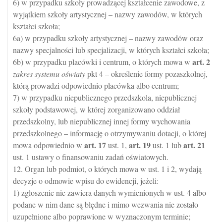
6) w przypadku szkoły prowadzącej kształcenie zawodowe, z
wyjątkiem szkoły artystycznej – nazwy zawodów, w których
kształci szkoła;
6a) w przypadku szkoły artystycznej – nazwy zawodów oraz
nazwy specjalności lub specjalizacji, w których kształci szkoła;
art.
2
6b) w przypadku placówki i centrum, o których mowa w
zakres systemu oświaty
pkt 4 – określenie formy pozaszkolnej,
którą prowadzi odpowiednio placówka albo centrum;
7) w przypadku niepublicznego przedszkola, niepublicznej
szkoły podstawowej, w której zorganizowano oddział
przedszkolny, lub niepublicznej innej formy wychowania
przedszkolnego – informację o otrzymywaniu dotacji, o której
art.
17
art.
19
art.
21
mowa odpowiednio w
ust. 1,
ust. 1 lub
ust. 1 ustawy o finansowaniu zadań oświatowych.
12. Organ lub podmiot, o których mowa w ust. 1 i 2, wydają
decyzje o odmowie wpisu do ewidencji, jeżeli:
1) zgłoszenie nie zawiera danych wymienionych w ust. 4 albo
podane w nim dane są błędne i mimo wezwania nie zostało
uzupełnione albo poprawione w wyznaczonym terminie;