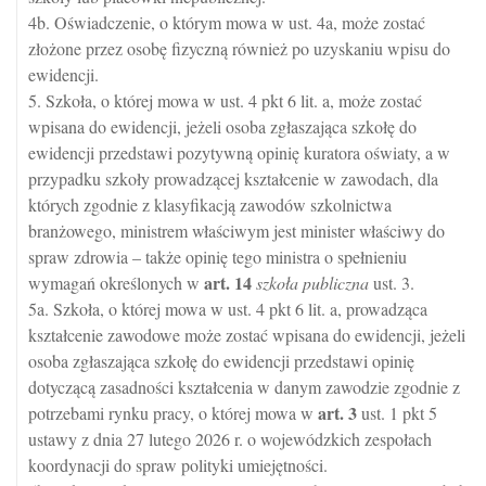
4b. Oświadczenie, o którym mowa w ust. 4a, może zostać
złożone przez osobę fizyczną również po uzyskaniu wpisu do
ewidencji.
5. Szkoła, o której mowa w ust. 4 pkt 6 lit. a, może zostać
wpisana do ewidencji, jeżeli osoba zgłaszająca szkołę do
ewidencji przedstawi pozytywną opinię kuratora oświaty, a w
przypadku szkoły prowadzącej kształcenie w zawodach, dla
których zgodnie z klasyfikacją zawodów szkolnictwa
branżowego, ministrem właściwym jest minister właściwy do
spraw zdrowia – także opinię tego ministra o spełnieniu
art.
14
wymagań określonych w
szkoła publiczna
ust. 3.
5a. Szkoła, o której mowa w ust. 4 pkt 6 lit. a, prowadząca
kształcenie zawodowe może zostać wpisana do ewidencji, jeżeli
osoba zgłaszająca szkołę do ewidencji przedstawi opinię
dotyczącą zasadności kształcenia w danym zawodzie zgodnie z
art.
3
potrzebami rynku pracy, o której mowa w
ust. 1 pkt 5
ustawy z dnia 27 lutego 2026 r. o wojewódzkich zespołach
koordynacji do spraw polityki umiejętności.