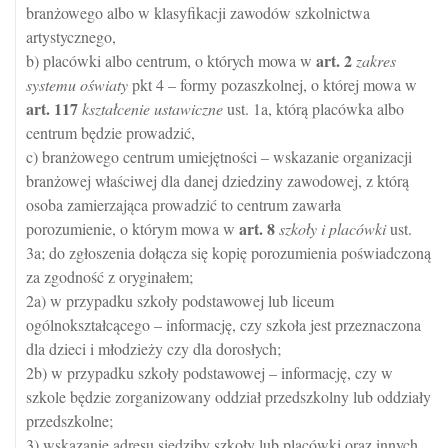
branżowego albo w klasyfikacji zawodów szkolnictwa
artystycznego,
art.
2
b) placówki albo centrum, o których mowa w
zakres
systemu oświaty
pkt 4 – formy pozaszkolnej, o której mowa w
art.
117
kształcenie ustawiczne
ust. 1a, którą placówka albo
centrum będzie prowadzić,
c) branżowego centrum umiejętności – wskazanie organizacji
branżowej właściwej dla danej dziedziny zawodowej, z którą
osoba zamierzająca prowadzić to centrum zawarła
art.
8
porozumienie, o którym mowa w
szkoły i placówki
ust.
3a; do zgłoszenia dołącza się kopię porozumienia poświadczoną
za zgodność z oryginałem;
2a) w przypadku szkoły podstawowej lub liceum
ogólnokształcącego – informację, czy szkoła jest przeznaczona
dla dzieci i młodzieży czy dla dorosłych;
2b) w przypadku szkoły podstawowej – informację, czy w
szkole będzie zorganizowany oddział przedszkolny lub oddziały
przedszkolne;
3) wskazanie adresu siedziby szkoły lub placówki oraz innych