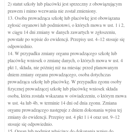
2) statut szkoły lub placówki jest sprzeczny z obowiązującym
prawem i mimo wezwania nie został zmieniony.
13. Osoba prowadząca szkołę lub placówkę jest obowiązana
zgłosić organowi lub podmiotowi, o których mowa w ust. 1 i 2,
w ciągu 14 dni zmiany w danych zawartych w zgłoszeniu,
powstałe po wpisie do ewidencji. Przepisy ust. 4–12 stosuje się
odpowiednio.
14. W przypadku zmiany organu prowadzącego szkołę lub
placówkę wniosek o zmianę danych, o których mowa w ust. 4
pkt 1, składa, nie później niż na miesiąc przed planowanym
dniem zmiany organu prowadzącego, osoba dotychczas
prowadząca szkołę lub placówkę. W przypadku zgonu osoby
fizycznej prowadzącej szkołę lub placówkę wniosek składa
osoba, która została wskazana w oświadczeniu, o którym mowa
w ust. 4a lub 4b, w terminie 14 dni od dnia zgonu. Zmiana
organu prowadzącego następuje z dniem dokonania wpisu tej
zmiany do ewidencji. Przepisy ust. 4 pkt 1 i 4 oraz ust. 9–12
stosuje się odpowiednio.
15. Organ lub podmiot właściwy do dokonania wpisu do