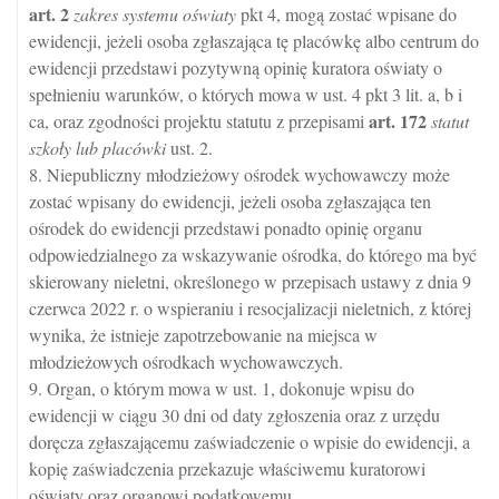
art.
2
zakres systemu oświaty
pkt 4, mogą zostać wpisane do
ewidencji, jeżeli osoba zgłaszająca tę placówkę albo centrum do
ewidencji przedstawi pozytywną opinię kuratora oświaty o
spełnieniu warunków, o których mowa w ust. 4 pkt 3 lit. a, b i
art.
172
ca, oraz zgodności projektu statutu z przepisami
statut
szkoły lub placówki
ust. 2.
8. Niepubliczny młodzieżowy ośrodek wychowawczy może
zostać wpisany do ewidencji, jeżeli osoba zgłaszająca ten
ośrodek do ewidencji przedstawi ponadto opinię organu
odpowiedzialnego za wskazywanie ośrodka, do którego ma być
skierowany nieletni, określonego w przepisach ustawy z dnia 9
czerwca 2022 r. o wspieraniu i resocjalizacji nieletnich, z której
wynika, że istnieje zapotrzebowanie na miejsca w
młodzieżowych ośrodkach wychowawczych.
9. Organ, o którym mowa w ust. 1, dokonuje wpisu do
ewidencji w ciągu 30 dni od daty zgłoszenia oraz z urzędu
doręcza zgłaszającemu zaświadczenie o wpisie do ewidencji, a
kopię zaświadczenia przekazuje właściwemu kuratorowi
oświaty oraz organowi podatkowemu.