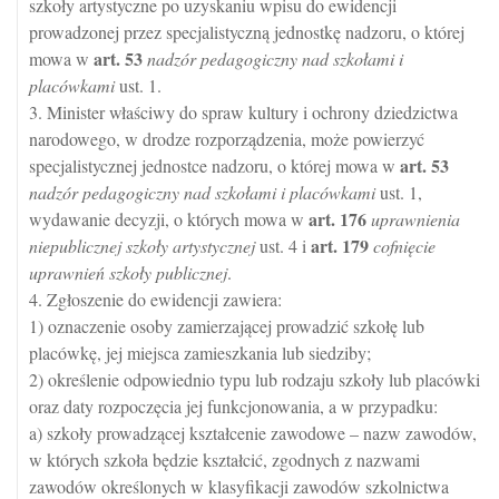
szkoły artystyczne po uzyskaniu wpisu do ewidencji
prowadzonej przez specjalistyczną jednostkę nadzoru, o której
art.
53
mowa w
nadzór pedagogiczny nad szkołami i
placówkami
ust. 1.
3. Minister właściwy do spraw kultury i ochrony dziedzictwa
narodowego, w drodze rozporządzenia, może powierzyć
art.
53
specjalistycznej jednostce nadzoru, o której mowa w
nadzór pedagogiczny nad szkołami i placówkami
ust. 1,
art.
176
wydawanie decyzji, o których mowa w
uprawnienia
art.
179
niepublicznej szkoły artystycznej
ust. 4 i
cofnięcie
uprawnień szkoły publicznej
.
4. Zgłoszenie do ewidencji zawiera:
1) oznaczenie osoby zamierzającej prowadzić szkołę lub
placówkę, jej miejsca zamieszkania lub siedziby;
2) określenie odpowiednio typu lub rodzaju szkoły lub placówki
oraz daty rozpoczęcia jej funkcjonowania, a w przypadku:
a) szkoły prowadzącej kształcenie zawodowe – nazw zawodów,
w których szkoła będzie kształcić, zgodnych z nazwami
zawodów określonych w klasyfikacji zawodów szkolnictwa