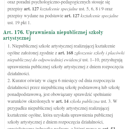
oraz poradni psychologiczno-pedagogicznych stosuje się
art.
127
przepisy
kształcenie specjalne
ust. 5, 6, 8 i 9 oraz
art.
127
przepisy wydane na podstawie
kształcenie specjalne
ust. 19 pkt 1.
Art. 176. Uprawnienia niepublicznej szkoły
artystycznej
1. Niepublicznej szkole artystycznej realizującej kształcenie
art.
168
ogólne założonej zgodnie z
zgłoszenie szkoły i placówki
niepublicznej do odpowiedniej ewidencji
ust. 1–10, przysługują
uprawnienia publicznej szkoły artystycznej z dniem rozpoczęcia
działalności.
2. Kurator oświaty w ciągu 6 miesięcy od dnia rozpoczęcia
działalności przez niepubliczną szkołę podstawową lub szkołę
ponadpodstawową, jest obowiązany sprawdzić spełnianie
art.
14
warunków określonych w
szkoła publiczna
ust. 3. W
przypadku niepublicznej szkoły artystycznej realizującej
kształcenie ogólne, która uzyskała uprawnienia publicznej
szkoły artystycznej z dniem rozpoczęcia działalności,
art.
53
specjalistyczna jednostka nadzoru, o której mowa w