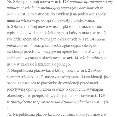
art.
178
5b. Szkołę, o której mowa w
nadanie uprawnień szkoły
publicznej szkole niespełniającej wymogów określonych w
ustawie
ust. 1, wpisuje się do ewidencji na podstawie zgody
ministra właściwego do spraw oświaty i wychowania.
6. Szkoła, o której mowa w ust. 4 pkt 6 lit. b, może zostać
wpisana do ewidencji, jeżeli organ, o którym mowa w ust. 2,
art.
14
stwierdzi spełnianie wymagań określonych w
szkoła
publiczna
ust. 4 oraz jeżeli osoba zgłaszająca szkołę do
ewidencji przedstawi pozytywną opinię kuratora oświaty o
art.
14
spełnieniu wymagań określonych w
szkoła publiczna
ust. 4 w zakresie kształcenia ogólnego.
art.
2
7. Niepubliczna placówka, o której mowa w
zakres
systemu oświaty
pkt 7, może zostać wpisana do ewidencji, jeżeli
osoba zgłaszająca tę placówkę do ewidencji przedstawi
pozytywną opinię kuratora oświaty o spełnieniu wymagań
art.
123
określonych w przepisach wydanych na podstawie
rozporządzenie w sprawie zasad działania placówek
ust. 1 pkt
1.
7a. Niepubliczna placówka albo centrum, o których mowa w