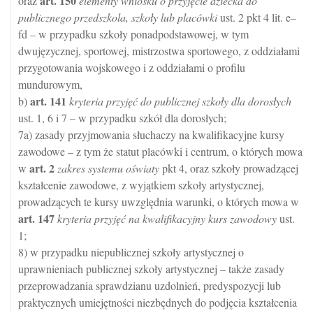
art.
150
oraz
elementy wniosku o przyjęcie dziecka do
publicznego przedszkola, szkoły lub placówki
ust. 2 pkt 4 lit. e–
fd – w przypadku szkoły ponadpodstawowej, w tym
dwujęzycznej, sportowej, mistrzostwa sportowego, z oddziałami
przygotowania wojskowego i z oddziałami o profilu
mundurowym,
art.
141
b)
kryteria przyjęć do publicznej szkoły dla dorosłych
ust. 1, 6 i 7 – w przypadku szkół dla dorosłych;
7a) zasady przyjmowania słuchaczy na kwalifikacyjne kursy
zawodowe – z tym że statut placówki i centrum, o których mowa
art.
2
w
zakres systemu oświaty
pkt 4, oraz szkoły prowadzącej
kształcenie zawodowe, z wyjątkiem szkoły artystycznej,
prowadzących te kursy uwzględnia warunki, o których mowa w
art.
147
kryteria przyjęć na kwalifikacyjny kurs zawodowy
ust.
1;
8) w przypadku niepublicznej szkoły artystycznej o
uprawnieniach publicznej szkoły artystycznej – także zasady
przeprowadzania sprawdzianu uzdolnień, predyspozycji lub
praktycznych umiejętności niezbędnych do podjęcia kształcenia