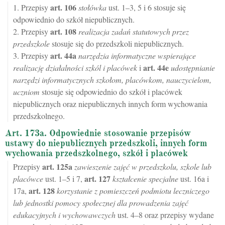
art.
106
1. Przepisy
stołówka
ust. 1–3, 5 i 6 stosuje się
odpowiednio do szkół niepublicznych.
art.
108
2. Przepisy
realizacja zadań statutowych przez
przedszkole
stosuje się do przedszkoli niepublicznych.
art.
44a
3. Przepisy
narzędzia informatyczne wspierające
art.
44e
realizację działalności szkól i placówek
i
udostępnianie
narzędzi informatycznych szkołom, placówkom, nauczycielom,
uczniom
stosuje się odpowiednio do szkół i placówek
niepublicznych oraz niepublicznych innych form wychowania
przedszkolnego.
Art. 173a. Odpowiednie stosowanie przepisów
ustawy do niepublicznych przedszkoli, innych form
wychowania przedszkolnego, szkół i placówek
art.
125a
Przepisy
zawieszenie zajęć w przedszkolu, szkole lub
art.
127
placówce
ust. 1–5 i 7,
kształcenie specjalne
ust. 16a i
art.
128
17a,
korzystanie z pomieszczeń podmiotu leczniczego
lub jednostki pomocy społecznej dla prowadzenia zajęć
edukacyjnych i wychowawczych
ust. 4–8 oraz przepisy wydane