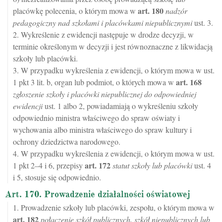
art.
180
placówkę polecenia, o którym mowa w
nadzór
pedagogiczny nad szkołami i placówkami niepublicznymi
ust. 3.
2. Wykreślenie z ewidencji następuje w drodze decyzji, w
terminie określonym w decyzji i jest równoznaczne z likwidacją
szkoły lub placówki.
3. W przypadku wykreślenia z ewidencji, o którym mowa w ust.
art.
168
1 pkt 3 lit. b, organ lub podmiot, o których mowa w
zgłoszenie szkoły i placówki niepublicznej do odpowiedniej
ewidencji
ust. 1 albo 2, powiadamiają o wykreśleniu szkoły
odpowiednio ministra właściwego do spraw oświaty i
wychowania albo ministra właściwego do spraw kultury i
ochrony dziedzictwa narodowego.
4. W przypadku wykreślenia z ewidencji, o którym mowa w ust.
art.
172
1 pkt 2–4 i 6, przepisy
statut szkoły lub placówki
ust. 4
i 5, stosuje się odpowiednio.
Art. 170. Prowadzenie działalności oświatowej
1. Prowadzenie szkoły lub placówki, zespołu, o którym mowa w
art.
182
połączenie szkół publicznych, szkół niepublicznych lub