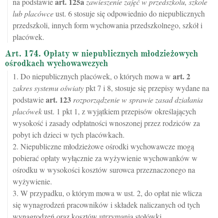
art.
125a
na podstawie
zawieszenie zajęć w przedszkolu, szkole
lub placówce
ust. 6 stosuje się odpowiednio do niepublicznych
przedszkoli, innych form wychowania przedszkolnego, szkół i
placówek.
Art. 174. Opłaty w niepublicznych młodzieżowych
ośrodkach wychowawczych
art.
2
1. Do niepublicznych placówek, o których mowa w
zakres systemu oświaty
pkt 7 i 8, stosuje się przepisy wydane na
art.
123
podstawie
rozporządzenie w sprawie zasad działania
placówek
ust. 1 pkt 1, z wyjątkiem przepisów określających
wysokość i zasady odpłatności wnoszonej przez rodziców za
pobyt ich dzieci w tych placówkach.
2. Niepubliczne młodzieżowe ośrodki wychowawcze mogą
pobierać opłaty wyłącznie za wyżywienie wychowanków w
ośrodku w wysokości kosztów surowca przeznaczonego na
wyżywienie.
3. W przypadku, o którym mowa w ust. 2, do opłat nie wlicza
się wynagrodzeń pracowników i składek naliczanych od tych
wynagrodzeń oraz kosztów utrzymania stołówki.