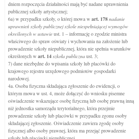
dniem rozpoczęcia działalności mają być nadane uprawnienia
publicznej szkoły artystycznej;
art.
178
6a) w przypadku szkoły, o której mowa w
nadanie
uprawnień szkoły publicznej szkole niespełniającej wymogów
określonych w ustawie
ust. 1 – informację o zgodzie ministra
właściwego do spraw oświaty i wychowania na założenie lub
prowadzenie szkoły niepublicznej, która nie spełnia warunków
art.
14
określonych w
szkoła publiczna
ust. 3;
7) dane niezbędne do wpisania szkoły lub placówki do
krajowego rejestru urzędowego podmiotów gospodarki
narodowej.
4a. Osoba fizyczna składająca zgłoszenie do ewidencji, o
którym mowa w ust. 4, może dołączyć do wniosku pisemne
oświadczenie wskazujące osobę fizyczną lub osobę prawną inną
niż jednostka samorządu terytorialnego, która przejmie
prowadzenie szkoły lub placówki w przypadku zgonu osoby
składającej zgłoszenie. Oświadczenie zawiera zgodę osoby
fizycznej albo osoby prawnej, która ma przejąć prowadzenie
szkoły lub placówki niepublicznej.