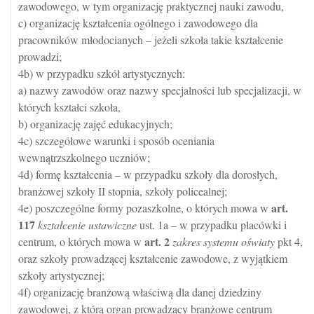
zawodowego, w tym organizację praktycznej nauki zawodu,
c) organizację kształcenia ogólnego i zawodowego dla
pracowników młodocianych – jeżeli szkoła takie kształcenie
prowadzi;
4b) w przypadku szkół artystycznych:
a) nazwy zawodów oraz nazwy specjalności lub specjalizacji, w
których kształci szkoła,
b) organizację zajęć edukacyjnych;
4c) szczegółowe warunki i sposób oceniania
wewnątrzszkolnego uczniów;
4d) formę kształcenia – w przypadku szkoły dla dorosłych,
branżowej szkoły II stopnia, szkoły policealnej;
art.
4e) poszczególne formy pozaszkolne, o których mowa w
117
kształcenie ustawiczne
ust. 1a – w przypadku placówki i
art.
2
centrum, o których mowa w
zakres systemu oświaty
pkt 4,
oraz szkoły prowadzącej kształcenie zawodowe, z wyjątkiem
szkoły artystycznej;
4f) organizację branżową właściwą dla danej dziedziny
zawodowej, z którą organ prowadzący branżowe centrum