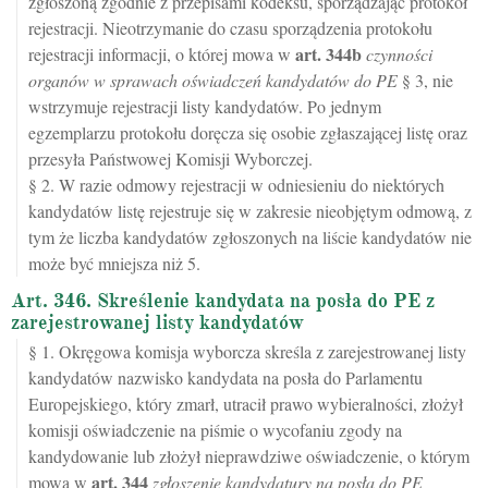
zgłoszoną zgodnie z przepisami kodeksu, sporządzając protokół
rejestracji. Nieotrzymanie do czasu sporządzenia protokołu
art.
344b
rejestracji informacji, o której mowa w
czynności
organów w sprawach oświadczeń kandydatów do PE
§ 3, nie
wstrzymuje rejestracji listy kandydatów. Po jednym
egzemplarzu protokołu doręcza się osobie zgłaszającej listę oraz
przesyła Państwowej Komisji Wyborczej.
§ 2. W razie odmowy rejestracji w odniesieniu do niektórych
kandydatów listę rejestruje się w zakresie nieobjętym odmową, z
tym że liczba kandydatów zgłoszonych na liście kandydatów nie
może być mniejsza niż 5.
Art. 346. Skreślenie kandydata na posła do PE z
zarejestrowanej listy kandydatów
§ 1. Okręgowa komisja wyborcza skreśla z zarejestrowanej listy
kandydatów nazwisko kandydata na posła do Parlamentu
Europejskiego, który zmarł, utracił prawo wybieralności, złożył
komisji oświadczenie na piśmie o wycofaniu zgody na
kandydowanie lub złożył nieprawdziwe oświadczenie, o którym
art.
344
mowa w
zgłoszenie kandydatury na posła do PE