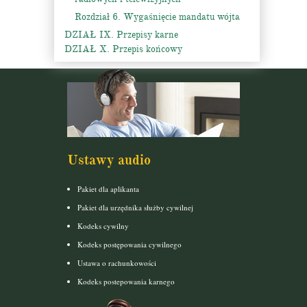
Rozdział 6. Wygaśnięcie mandatu wójta
DZIAŁ IX. Przepisy karne
DZIAŁ X. Przepis końcowy
Ustawy audio
Pakiet dla aplikanta
Pakiet dla urzędnika służby cywilnej
Kodeks cywilny
Kodeks postępowania cywilnego
Ustawa o rachunkowości
Kodeks postepowania karnego