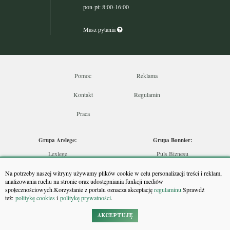
pon-pt: 8:00-16:00
Masz pytania
Pomoc
Reklama
Kontakt
Regulamin
Praca
Grupa Arslege:
Grupa Bonnier:
Lexlege
Puls Biznesu
Budownictwo
Bankier
Na potrzeby naszej witryny używamy plików cookie w celu personalizacji treści i reklam,
Skarbowcy
Puls Medycyny
analizowania ruchu na stronie oraz udostępniania funkcji mediów
społecznościowych.Korzystanie z portalu oznacza akceptację
regulaminu.
Sprawdź
Urzędnik
Monitor Firm
też:
politykę cookies
i
politykę prywatności
.
Rzeczoznawca
Puls Farmacji
Doradca Inwestycyjny
Pit.pl
AKCEPTUJĘ
Maklers