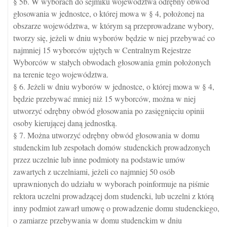
§ 5b. W wyborach do sejmiku województwa odrębny obwód
głosowania w jednostce, o której mowa w § 4, położonej na
obszarze województwa, w którym są przeprowadzane wybory,
tworzy się, jeżeli w dniu wyborów będzie w niej przebywać co
najmniej 15 wyborców ujętych w Centralnym Rejestrze
Wyborców w stałych obwodach głosowania gmin położonych
na terenie tego województwa.
§ 6. Jeżeli w dniu wyborów w jednostce, o której mowa w § 4,
będzie przebywać mniej niż 15 wyborców, można w niej
utworzyć odrębny obwód głosowania po zasięgnięciu opinii
osoby kierującej daną jednostką.
§ 7. Można utworzyć odrębny obwód głosowania w domu
studenckim lub zespołach domów studenckich prowadzonych
przez uczelnie lub inne podmioty na podstawie umów
zawartych z uczelniami, jeżeli co najmniej 50 osób
uprawnionych do udziału w wyborach poinformuje na piśmie
rektora uczelni prowadzącej dom studencki, lub uczelni z którą
inny podmiot zawarł umowę o prowadzenie domu studenckiego,
o zamiarze przebywania w domu studenckim w dniu