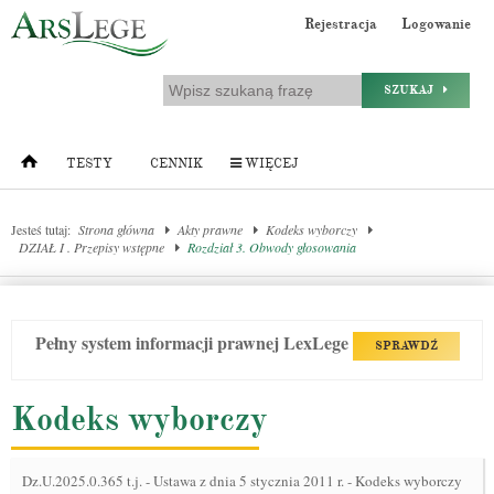
Rejestracja
Logowanie
SZUKAJ
TESTY
CENNIK
WIĘCEJ
Jesteś tutaj:
Strona główna
Akty prawne
Kodeks wyborczy
DZIAŁ I . Przepisy wstępne
Rozdział 3. Obwody głosowania
Pełny system informacji prawnej LexLege
SPRAWDŹ
Kodeks wyborczy
Dz.U.2025.0.365 t.j.
-
Ustawa z dnia 5 stycznia 2011 r. - Kodeks wyborczy