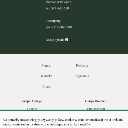
kontakt@arslege.pl
tel. 513-842-650
Pracujemy:
pon-pt: 8:00-16:00
Masz pytania
Pomoc
Reklama
Kontakt
Regulamin
Praca
Grupa Arslege:
Grupa Bonnier:
Lexlege
Puls Biznesu
Budownictwo
Bankier
Na potrzeby naszej witryny używamy plików cookie w celu personalizacji treści i reklam,
Skarbowcy
Puls Medycyny
analizowania ruchu na stronie oraz udostępniania funkcji mediów