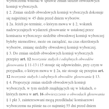
wyborczemu wnioski w sprawie zmian siedzib obwodowych
komisji wyborczych.
§ 2. Zmian siedzib obwodowych komisji wyborczych dokonuje
się najpóźniej w 45 dniu przed dniem wyborów.
§ 2a. Jeżeli po terminie, o którym mowa w § 2, wskutek
nadzwyczajnych wydarzeń głosowanie w ustalonej przez
komisarza wyborczego siedzibie obwodowej komisji wyborczej
byłoby niemożliwe, może on zarządzić, na czas określonych
wyborów, zmianę siedziby obwodowej komisji wyborczej.
§ 3. Do zmian siedzib obwodowych komisji wyborczych
art.
12
przepisy
tworzenie stałych i odrębnych obwodów
glosowania
§ 11-13 i 15 stosuje się odpowiednio, przy czym w
art.
przypadku, o którym mowa w § 2a, nie stosuje się przepisu
12
tworzenie stałych i odrębnych obwodów glosowania
§ 13.
§ 4. Propozycje zmian siedzib obwodowych komisji
wyborczych, w tym siedzib znajdujących się w lokalach, o
art.
16
których mowa w
obwieszczenie o obwodach głosowania
§ 1 pkt 3, zainteresowani mogą przedkładać komisarzowi
wyborczemu na piśmie na co najmniej 55 dni przed dniem