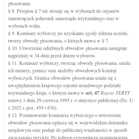
głosowania.
§ 8. Przepisu § 7 nie stosuje się w wyborach do organów
stanowiących jednostek samorządu terytorialnego oraz w
wyborach wójta.
§ 9. Komisarz wyborczy po uzyskaniu zgody rektora uczelni,
tworzy obwody głosowania, o których mowa w § 7.
§ 10. Utworzenie odrębnych obwodów głosowania następuje
najpóźniej w 34 dniu przed dniem wyborów.
§ 11. Komisarz wyborczy, tworząc obwody głosowania, ustala
ich numery, granice oraz siedziby obwodowych komisji
wyborczych. Granice obwodów głosowania ustala się z
uwzględnieniem krajowego rejestru urzędowego podziału
art.
47
terytorialnego kraju, o którym mowa w
Rejestr TERYT
ustawy z dnia 29 czerwca 1995 r. o statystyce publicznej (Dz. U.
z 2022 r. poz. 459 i 830).
§ 12. Postanowienie komisarza wyborczego o utworzeniu
obwodów głosowania ogłasza się w wojewódzkim dzienniku
urzędowym oraz podaje do publicznej wiadomości w sposób
zwyczajowo przyjęty. Po jednym egzemplarzu postanowienia