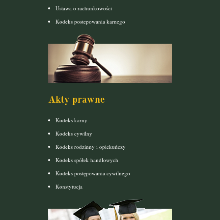
Ustawa o rachunkowości
Kodeks postepowania karnego
Akty prawne
Kodeks karny
Kodeks cywilny
Kodeks rodzinny i opiekuńczy
Kodeks spółek handlowych
Kodeks postępowania cywilnego
Konstytucja