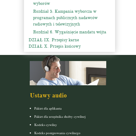
wyborów
Rozdział 5. Kampania wyborcza w
programach publicznych nadawców
radiowych i telewizyjnych
Rozdział 6. Wygaśnięcie mandatu wójta
DZIAŁ IX. Przepisy karne
DZIAŁ X. Przepis końcowy
Ustawy audio
Pakiet dla aplikanta
Pakiet dla urzędnika służby cywilnej
Kodeks cywilny
Kodeks postępowania cywilnego