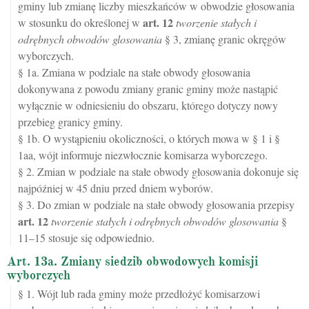
gminy lub zmianę liczby mieszkańców w obwodzie głosowania
art.
12
w stosunku do określonej w
tworzenie stałych i
odrębnych obwodów glosowania
§ 3, zmianę granic okręgów
wyborczych.
§ 1a. Zmiana w podziale na stałe obwody głosowania
dokonywana z powodu zmiany granic gminy może nastąpić
wyłącznie w odniesieniu do obszaru, którego dotyczy nowy
przebieg granicy gminy.
§ 1b. O wystąpieniu okoliczności, o których mowa w § 1 i §
1aa, wójt informuje niezwłocznie komisarza wyborczego.
§ 2. Zmian w podziale na stałe obwody głosowania dokonuje się
najpóźniej w 45 dniu przed dniem wyborów.
§ 3. Do zmian w podziale na stałe obwody głosowania przepisy
art.
12
tworzenie stałych i odrębnych obwodów glosowania
§
11–15 stosuje się odpowiednio.
Art. 13a. Zmiany siedzib obwodowych komisji
wyborczych
§ 1. Wójt lub rada gminy może przedłożyć komisarzowi