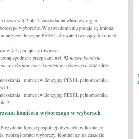
ym mowa w § 2 pkt 1, zawiadamia właściwy organ
borczego wyborców. W zawiadomieniu podaje się imiona,
z numery ewidencyjne PESEL obywateli tworzących komitet
a w § 4, podaje się również:
art.
92
rzoną zgodnie z przepisami
nazwa komitetu
nazw i skrótów nazw komitetów wyborczych
oraz adres
zamieszkania i numer ewidencyjny PESEL pełnomocnika
kt 1;
zamieszkania i numer ewidencyjny PESEL pełnomocnika
kt 2.
orzeniu komitetu wyborczego w wyborach
 Prezydenta Rzeczypospolitej obywatele w liczbie co
a, tworzą komitet wyborczy. Komitet ten na zasadzie