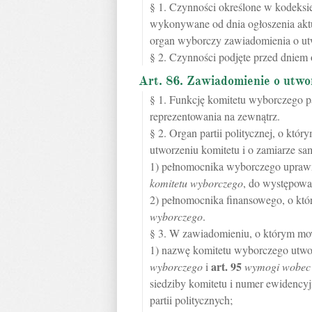
§ 1. Czynności określone w kodeks
wykonywane od dnia ogłoszenia aktu
organ wyborczy zawiadomienia o ut
§ 2. Czynności podjęte przed dniem
Art. 86. Zawiadomienie o utwor
§ 1. Funkcję komitetu wyborczego par
reprezentowania na zewnątrz.
§ 2. Organ partii politycznej, o k
utworzeniu komitetu i o zamiarze s
1) pełnomocnika wyborczego uprawn
komitetu wyborczego
, do występowa
2) pełnomocnika finansowego, o k
wyborczego
.
§ 3. W zawiadomieniu, o którym mow
1) nazwę komitetu wyborczego utwo
art.
95
wyborczego
i
wymogi wobec 
siedziby komitetu i numer ewidencyjn
partii politycznych;