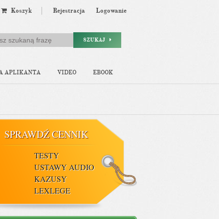
Koszyk
Rejestracja
Logowanie
SZUKAJ
A APLIKANTA
VIDEO
EBOOK
SPRAWDŹ CENNIK
TESTY
USTAWY AUDIO
KAZUSY
LEXLEGE