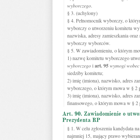
wyborczego
.
§ 3. (uchylony)
§ 4. Pełnomocnik wyborczy, o któr
wyborczy o utworzeniu komitetu wy
nazwiska, adresy zamieszkania ora
wyborczy wyborców.
§ 5. W zawiadomieniu, o którym mow
1) nazwę komitetu wyborczego utwo
art.
95
wyborczego
i
wymogi wobec 
siedziby komitetu;
2) imię (imiona), nazwisko, adres 
wyborczego, o którym mowa w § 2 p
3) imię (imiona), nazwisko, adres 
finansowego, o którym mowa w § 2 p
Art. 90. Zawiadomienie o utw
Prezydenta RP
§ 1. W celu zgłoszenia kandydata na
najmniej 15, mający prawo wybierani