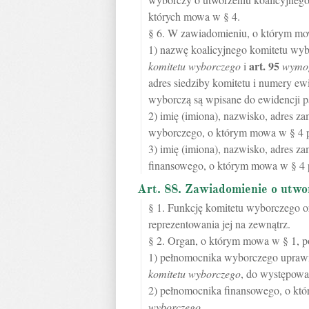
których mowa w § 4.
§ 6. W zawiadomieniu, o którym mow
1) nazwę koalicyjnego komitetu wy
art.
95
komitetu wyborczego
i
wymog
adres siedziby komitetu i numery ewi
wyborczą są wpisane do ewidencji par
2) imię (imiona), nazwisko, adres 
wyborczego, o którym mowa w § 4 p
3) imię (imiona), nazwisko, adres 
finansowego, o którym mowa w § 4 p
Art. 88. Zawiadomienie o utwo
§ 1. Funkcję komitetu wyborczego or
reprezentowania jej na zewnątrz.
§ 2. Organ, o którym mowa w § 1, p
1) pełnomocnika wyborczego uprawn
komitetu wyborczego
, do występowa
2) pełnomocnika finansowego, o k
wyborczego
.