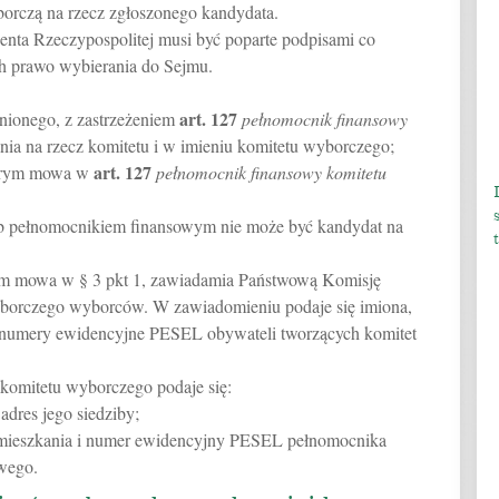
orczą na rzecz zgłoszonego kandydata.
enta Rzeczypospolitej musi być poparte podpisami co
h prawo wybierania do Sejmu.
art.
127
ionego, z zastrzeżeniem
pełnomocnik finansowy
nia na rzecz komitetu i w imieniu komitetu wyborczego;
art.
127
tórym mowa w
pełnomocnik finansowy komitetu
b pełnomocnikiem finansowym nie może być kandydat na
ym mowa w § 3 pkt 1, zawiadamia Państwową Komisję
borczego wyborców. W zawiadomieniu podaje się imiona,
z numery ewidencyjne PESEL obywateli tworzących komitet
komitetu wyborczego podaje się:
dres jego siedziby;
zamieszkania i numer ewidencyjny PESEL pełnomocnika
wego.