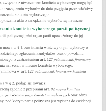
ie, związane z utworzeniem komitetu wyborczego mogą być
 o zarządzeniu wyborów do dnia przyjęcia przez właściwy
worzeniu komitetu wyborczego.
 ogłoszenia aktu o zarządzeniu wyborów są nieważne.
zeniu komitetu wyborczego partii politycznej
tii politycznej pełni organ partii upoważniony do jej
tórym mowa w § 1, zawiadamia właściwy organ wyborczy o
amodzielnego zgłaszania kandydatów oraz o powołaniu:
art.
127
ionego, z zastrzeżeniem
pełnomocnik finansowy
nia na rzecz i w imieniu komitetu wyborczego;
art.
127
tórym mowa w
pełnomocnik finansowy komitetu
a w § 2, podaje się również:
art.
92
rzoną zgodnie z przepisami
nazwa komitetu
nazw i skrótów nazw komitetów wyborczych
oraz adres
y, pod którym partia polityczna jest wpisana do ewidencji