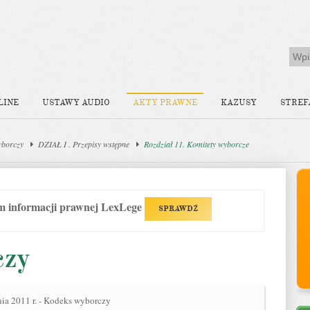
LINE
USTAWY AUDIO
AKTY PRAWNE
KAZUSY
STREF
yborczy
DZIAŁ I . Przepisy wstępne
Rozdział 11. Komitety wyborcze
em informacji prawnej LexLege
SPRAWDŹ
czy
nia 2011 r. - Kodeks wyborczy