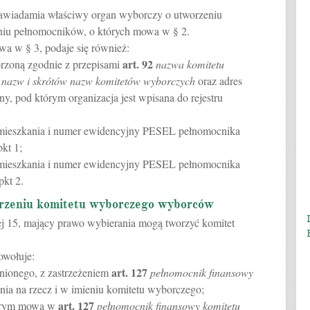
zawiadamia właściwy organ wyborczy o utworzeniu
niu pełnomocników, o których mowa w § 2.
a w § 3, podaje się również:
art.
92
rzoną zgodnie z przepisami
nazwa komitetu
nazw i skrótów nazw komitetów wyborczych
oraz adres
y, pod którym organizacja jest wpisana do rejestru
zamieszkania i numer ewidencyjny PESEL pełnomocnika
kt 1;
zamieszkania i numer ewidencyjny PESEL pełnomocnika
kt 2.
orzeniu komitetu wyborczego wyborców
ej 15, mający prawo wybierania mogą tworzyć komitet
owołuje:
art.
127
ionego, z zastrzeżeniem
pełnomocnik finansowy
nia na rzecz i w imieniu komitetu wyborczego;
art.
127
tórym mowa w
pełnomocnik finansowy komitetu