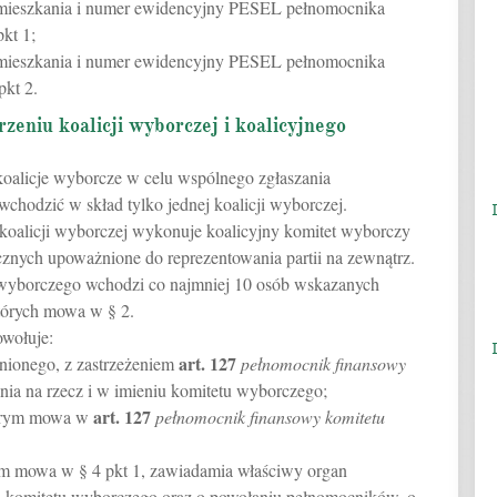
zamieszkania i numer ewidencyjny PESEL pełnomocnika
kt 1;
zamieszkania i numer ewidencyjny PESEL pełnomocnika
kt 2.
zeniu koalicji wyborczej i koalicyjnego
 koalicje wyborcze w celu wspólnego zgłaszania
wchodzić w skład tylko jednej koalicji wyborczej.
koalicji wyborczej wykonuje koalicyjny komitet wyborczy
ycznych upoważnione do reprezentowania partii na zewnątrz.
 wyborczego wchodzi co najmniej 10 osób wskazanych
których mowa w § 2.
owołuje:
art.
127
ionego, z zastrzeżeniem
pełnomocnik finansowy
nia na rzecz i w imieniu komitetu wyborczego;
art.
127
tórym mowa w
pełnomocnik finansowy komitetu
ym mowa w § 4 pkt 1, zawiadamia właściwy organ
o komitetu wyborczego oraz o powołaniu pełnomocników, o