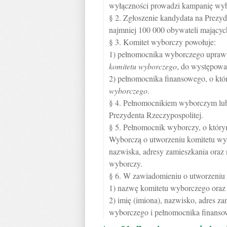
wyłączności prowadzi kampanię wyb
§ 2. Zgłoszenie kandydata na Prezyd
najmniej 100 000 obywateli mającyc
§ 3. Komitet wyborczy powołuje:
1) pełnomocnika wyborczego uprawn
komitetu wyborczego
, do występowa
2) pełnomocnika finansowego, o k
wyborczego
.
§ 4. Pełnomocnikiem wyborczym lu
Prezydenta Rzeczypospolitej.
§ 5. Pełnomocnik wyborczy, o któr
Wyborczą o utworzeniu komitetu wy
nazwiska, adresy zamieszkania ora
wyborczy.
§ 6. W zawiadomieniu o utworzeniu 
1) nazwę komitetu wyborczego oraz a
2) imię (imiona), nazwisko, adres 
wyborczego i pełnomocnika finanso