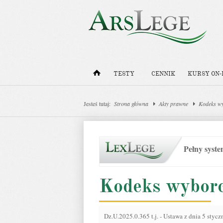
TESTY
CENNIK
KURSY ON-
Jesteś tutaj:
Strona główna
Akty prawne
Kodeks w
Pełny syst
Kodeks wybor
Dz.U.2025.0.365 t.j.
-
Ustawa z dnia 5 stycz