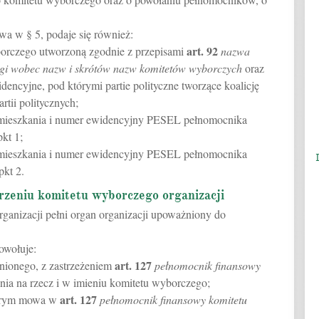
a w § 5, podaje się również:
art.
92
borczego utworzoną zgodnie z przepisami
nazwa
i wobec nazw i skrótów nazw komitetów wyborczych
oraz
dencyjne, pod którymi partie polityczne tworzące koalicję
tii politycznych;
zamieszkania i numer ewidencyjny PESEL pełnomocnika
kt 1;
zamieszkania i numer ewidencyjny PESEL pełnomocnika
kt 2.
rzeniu komitetu wyborczego organizacji
ganizacji pełni organ organizacji upoważniony do
owołuje:
art.
127
ionego, z zastrzeżeniem
pełnomocnik finansowy
nia na rzecz i w imieniu komitetu wyborczego;
art.
127
tórym mowa w
pełnomocnik finansowy komitetu