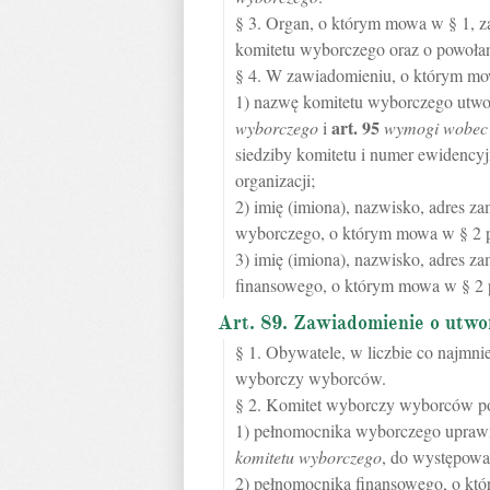
§ 3. Organ, o którym mowa w § 1, 
komitetu wyborczego oraz o powoła
§ 4. W zawiadomieniu, o którym mow
1) nazwę komitetu wyborczego utwo
art.
95
wyborczego
i
wymogi wobec 
siedziby komitetu i numer ewidencyjn
organizacji;
2) imię (imiona), nazwisko, adres 
wyborczego, o którym mowa w § 2 p
3) imię (imiona), nazwisko, adres 
finansowego, o którym mowa w § 2 p
Art. 89. Zawiadomienie o utw
§ 1. Obywatele, w liczbie co najmni
wyborczy wyborców.
§ 2. Komitet wyborczy wyborców p
1) pełnomocnika wyborczego uprawn
komitetu wyborczego
, do występowa
2) pełnomocnika finansowego, o k