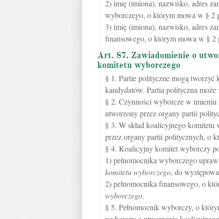
2) imię (imiona), nazwisko, adres 
wyborczego, o którym mowa w § 2 p
3) imię (imiona), nazwisko, adres 
finansowego, o którym mowa w § 2 p
Art. 87. Zawiadomienie o utwor
komitetu wyborczego
§ 1. Partie polityczne mogą tworzyć
kandydatów. Partia polityczna może 
§ 2. Czynności wyborcze w imieniu 
utworzony przez organy partii polit
§ 3. W skład koalicyjnego komitetu
przez organy partii politycznych, o 
§ 4. Koalicyjny komitet wyborczy p
1) pełnomocnika wyborczego uprawn
komitetu wyborczego
, do występowa
2) pełnomocnika finansowego, o k
wyborczego
.
§ 5. Pełnomocnik wyborczy, o któr
wyborczy o utworzeniu koalicyjneg