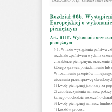
Dz.U.2026.0.490 t.j.
-
Ustawa z dnia 6 czerw
Rozdział 66b. Wystąpien
Europejskiej o wykonanie
pieniężnym
Art. 611ff. Wykonanie orzecze
pieniężnym
§ 1. W razie wystąpienia państwa c
rozdziale „państwem wydania orzec
charakterze pieniężnym, orzeczenie
którego sprawca posiada mienie lub 
W rozumieniu przepisów niniejszego 
uiszczenia przez sprawcę określonyc
1) kwoty pieniężnej jako kary za pop
2) zadośćuczynienia na rzecz pokrz
karnego dochodzić roszczeń o chara
3) kwoty pieniężnej na rzecz fundus
4) kosztów procesu.