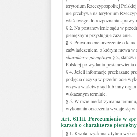
terytorium Rzeczypospolitej Polskiej, 
nie przebywa na terytorium Rzeczypos
właściwego do rozpoznania sprawy 
§ 2. Na postanowienie sądu w przed
pieniężnym przysługuje zażalenie.
§ 3. Prawomocne orzeczenie o karac
zaświadczeniem, o którym mowa w
charakterze pieniężnym
§ 2, stanowi
Polskiej po wydaniu postanowienia 
§ 4. Jeżeli informacje przekazane p
podjęcia decyzji w przedmiocie wyko
wzywa właściwy sąd lub inny organ 
wskazanym terminie.
§ 5. W razie niedotrzymania termin
wykonania orzeczenia wydaje się w o
Art. 611fi. Porozumienie w spr
karach o charakterze pieniężn
§ 1. Kwota uzyskana z tytułu wyko