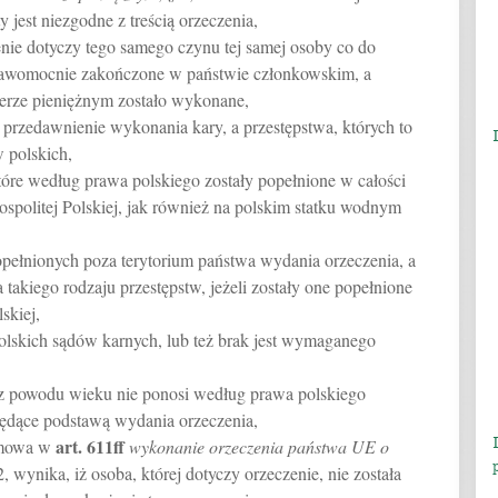
jest niezgodne z treścią orzeczenia,
nie dotyczy tego samego czynu tej samej osoby co do
prawomocnie zakończone w państwie członkowskim, a
terze pieniężnym zostało wykonane,
 przedawnienie wykonania kary, a przestępstwa, których to
w polskich,
które według prawa polskiego zostały popełnione w całości
ospolitej Polskiej, jak również na polskim statku wodnym
opełnionych poza terytorium państwa wydania orzeczenia, a
 takiego rodzaju przestępstw, jeżeli zostały one popełnione
skiej,
polskich sądów karnych, lub też brak jest wymaganego
, z powodu wieku nie ponosi według prawa polskiego
będące podstawą wydania orzeczenia,
art.
611ff
m mowa w
wykonanie orzeczenia państwa UE o
 2, wynika, iż osoba, której dotyczy orzeczenie, nie została