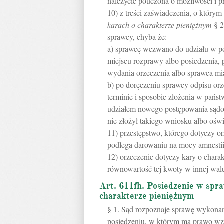
należycie pouczona o możliwości i p
10) z treści zaświadczenia, o któr
karach o charakterze pieniężnym
§ 2
sprawcy, chyba że:
a) sprawcę wezwano do udziału w po
miejscu rozprawy albo posiedzenia, 
wydania orzeczenia albo sprawca mia
b) po doręczeniu sprawcy odpisu or
terminie i sposobie złożenia w pań
udziałem nowego postępowania sądo
nie złożył takiego wniosku albo oświ
11) przestępstwo, którego dotyczy o
podlega darowaniu na mocy amnestii
12) orzeczenie dotyczy kary o charak
równowartość tej kwoty w innej walu
Art. 611fh. Posiedzenie w spr
charakterze pieniężnym
§ 1. Sąd rozpoznaje sprawę wykonan
posiedzeniu, w którym ma prawo wzią