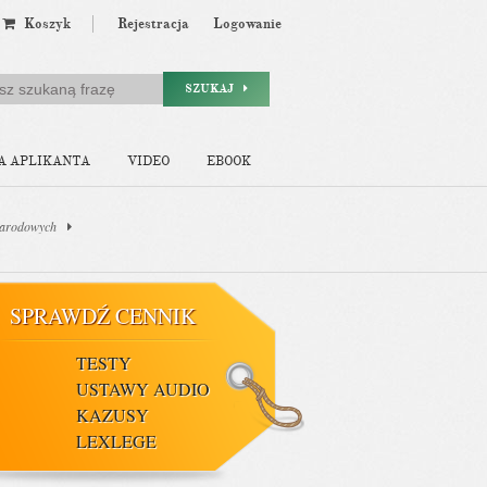
Koszyk
Rejestracja
Logowanie
SZUKAJ
A APLIKANTA
VIDEO
EBOOK
narodowych
SPRAWDŹ CENNIK
TESTY
USTAWY AUDIO
KAZUSY
LEXLEGE