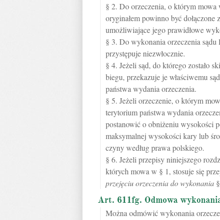
§ 2. Do orzeczenia, o którym mowa 
oryginałem powinno być dołączone za
umożliwiające jego prawidłowe wyk
§ 3. Do wykonania orzeczenia sądu 
przystępuje niezwłocznie.
§ 4. Jeżeli sąd, do którego zostało 
biegu, przekazuje je właściwemu są
państwa wydania orzeczenia.
§ 5. Jeżeli orzeczenie, o którym mow
terytorium państwa wydania orzeczen
postanowić o obniżeniu wysokości po
maksymalnej wysokości kary lub śro
czyny według prawa polskiego.
§ 6. Jeżeli przepisy niniejszego roz
których mowa w § 1, stosuje się prz
przejęciu orzeczenia do wykonania
§
Art. 611fg. Odmowa wykonania 
Można odmówić wykonania orzecze