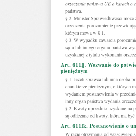
orzeczenia państwa UE o karach o c
państwa.
§ 2. Minister Sprawiedliwości moż
orzeczenia porozumienie przewidują
którym mowa w § 1.
§ 3. W wypadku zawarcia porozumie
sądu lub innego organu państwa wyda
uzyskanej z tytułu wykonania orzec
Art. 611fj. Wezwanie do potwi
pieniężnym
§ 1. Jeżeli sprawca lub inna osoba p
charakterze pieniężnym, o których 
wydaniem postanowienia w przedmio
inny organ państwa wydania orzecze
§ 2. Kwoty uprzednio uzyskane na p
są odliczane od kwoty, która ma b
Art. 611fk. Postanowienie o 
W razie otrzymania od właściwego s