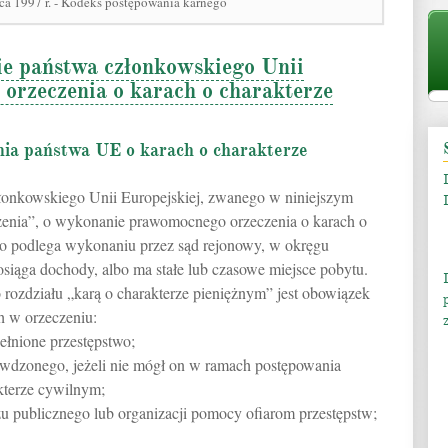
ca 1997 r. - Kodeks postępowania karnego
ie państwa członkowskiego Unii
 orzeczenia o karach o charakterze
nia państwa UE o karach o charakterze
złonkowskiego Unii Europejskiej, zwanego w niniejszym
zenia”, o wykonanie prawomocnego orzeczenia o karach o
 to podlega wykonaniu przez sąd rejonowy, w okręgu
osiąga dochody, albo ma stałe lub czasowe miejsce pobytu.
rozdziału „karą o charakterze pieniężnym” jest obowiązek
h w orzeczeniu:
ełnione przestępstwo;
ywdzonego, jeżeli nie mógł on w ramach postępowania
kterze cywilnym;
zu publicznego lub organizacji pomocy ofiarom przestępstw;