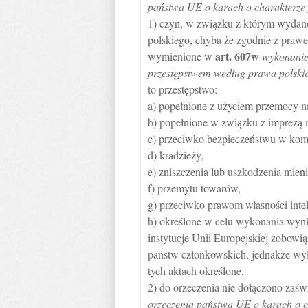
państwa UE o karach o charakterze
1) czyn, w związku z którym wydano
polskiego, chyba że zgodnie z prawe
art.
607w
wymienione w
wykonanie
przestępstwem według prawa polski
to przestępstwo:
a) popełnione z użyciem przemocy na
b) popełnione w związku z imprezą
c) przeciwko bezpieczeństwu w kom
d) kradzieży,
e) zniszczenia lub uszkodzenia mieni
f) przemytu towarów,
g) przeciwko prawom własności intel
h) określone w celu wykonania wyni
instytucje Unii Europejskiej zobow
państw członkowskich, jednakże wył
tych aktach określone,
2) do orzeczenia nie dołączono za
orzeczenia państwa UE o karach o c