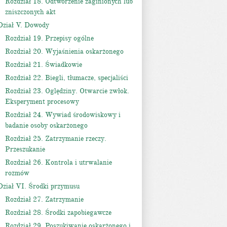
Rozdział 18. Odtworzenie zaginionych lub
zniszczonych akt
Dział V. Dowody
Rozdział 19. Przepisy ogólne
Rozdział 20. Wyjaśnienia oskarżonego
Rozdział 21. Świadkowie
Rozdział 22. Biegli, tłumacze, specjaliści
Rozdział 23. Oględziny. Otwarcie zwłok.
Eksperyment procesowy
Rozdział 24. Wywiad środowiskowy i
badanie osoby oskarżonego
Rozdział 25. Zatrzymanie rzeczy.
Przeszukanie
Rozdział 26. Kontrola i utrwalanie
rozmów
Dział VI. Środki przymusu
Rozdział 27. Zatrzymanie
Rozdział 28. Środki zapobiegawcze
Rozdział 29. Poszukiwanie oskarżonego i