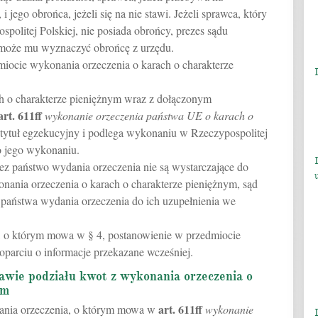
i jego obrońca, jeżeli się na nie stawi. Jeżeli sprawca, który
politej Polskiej, nie posiada obrońcy, prezes sądu
może mu wyznaczyć obrońcę z urzędu.
miocie wykonania orzeczenia o karach o charakterze
h o charakterze pieniężnym wraz z dołączonym
art.
611ff
wykonanie orzeczenia państwa UE o karach o
 tytuł egzekucyjny i podlega wykonaniu w Rzeczypospolitej
o jego wykonaniu.
rzez państwo wydania orzeczenia nie są wystarczające do
nania orzeczenia o karach o charakterze pieniężnym, sąd
państwa wydania orzeczenia do ich uzupełnienia we
u, o którym mowa w § 4, postanowienie w przedmiocie
parciu o informacje przekazane wcześniej.
awie podziału kwot z wykonania orzeczenia o
ym
art.
611ff
nania orzeczenia, o którym mowa w
wykonanie