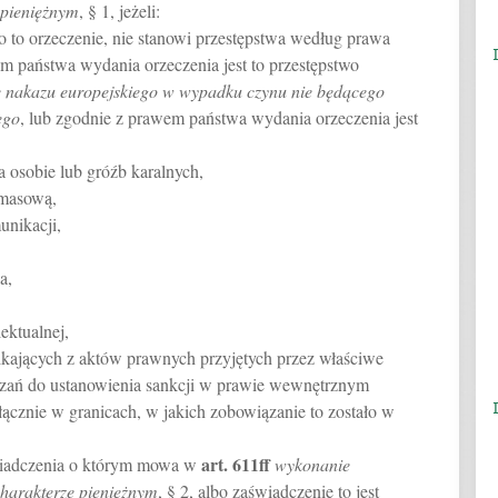
 pieniężnym
, § 1, jeżeli:
 to orzeczenie, nie stanowi przestępstwa według prawa
m państwa wydania orzeczenia jest to przestępstwo
 nakazu europejskiego w wypadku czynu nie będącego
ego
, lub zgodnie z prawem państwa wydania orzeczenia jest
 osobie lub gróźb karalnych,
 masową,
unikacji,
a,
ektualnej,
kających z aktów prawnych przyjętych przez właściwe
iązań do ustanowienia sankcji w prawie wewnętrznym
ącznie w granicach, w jakich zobowiązanie to zostało w
art.
611ff
świadczenia o którym mowa w
wykonanie
harakterze pieniężnym
, § 2, albo zaświadczenie to jest