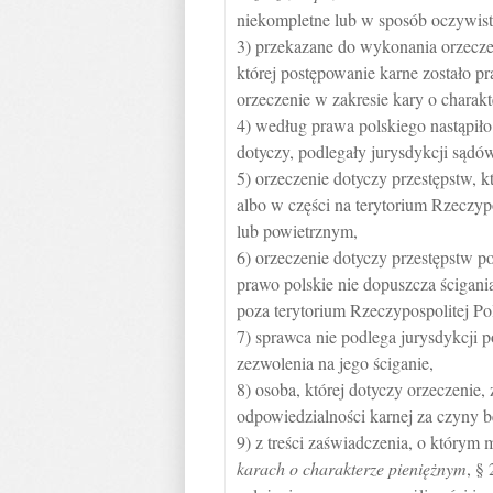
niekompletne lub w sposób oczywisty 
3) przekazane do wykonania orzecze
której postępowanie karne zostało 
orzeczenie w zakresie kary o charak
4) według prawa polskiego nastąpiło
dotyczy, podlegały jurysdykcji sądó
5) orzeczenie dotyczy przestępstw, 
albo w części na terytorium Rzeczyp
lub powietrznym,
6) orzeczenie dotyczy przestępstw p
prawo polskie nie dopuszcza ścigania
poza terytorium Rzeczypospolitej Pol
7) sprawca nie podlega jurysdykcji 
zezwolenia na jego ściganie,
8) osoba, której dotyczy orzeczenie
odpowiedzialności karnej za czyny 
9) z treści zaświadczenia, o który
karach o charakterze pieniężnym
, §