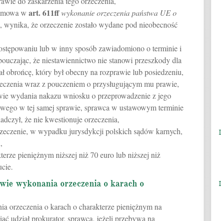
rawie do zaskarżenia tego orzeczenia,
art.
611ff
ym mowa w
wykonanie orzeczenia państwa UE o
, wynika, że orzeczenie zostało wydane pod nieobecność
stępowaniu lub w inny sposób zawiadomiono o terminie i
pouczając, że niestawiennictwo nie stanowi przeszkody dla
ł obrońcę, który był obecny na rozprawie lub posiedzeniu,
zeczenia wraz z pouczeniem o przysługującym mu prawie,
stwie wydania nakazu wniosku o przeprowadzenie z jego
wego w tej samej sprawie, sprawca w ustawowym terminie
adczył, że nie kwestionuje orzeczenia,
rzeczenie, w wypadku jurysdykcji polskich sądów karnych,
,
terze pieniężnym niższej niż 70 euro lub niższej niż
cie.
awie wykonania orzeczenia o karach o
ia orzeczenia o karach o charakterze pieniężnym na
ć udział prokurator, sprawca, jeżeli przebywa na