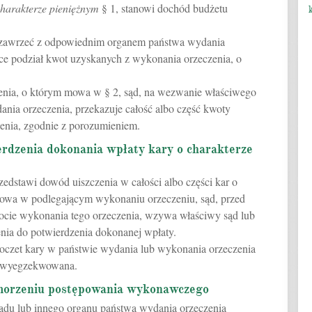
harakterze pieniężnym
§ 1, stanowi dochód budżetu
e zawrzeć z odpowiednim organem państwa wydania
ce podział kwot uzyskanych z wykonania orzeczenia, o
nia, o którym mowa w § 2, sąd, na wezwanie właściwego
nia orzeczenia, przekazuje całość albo część kwoty
zenia, zgodnie z porozumieniem.
erdzenia dokonania wpłaty kary o charakterze
rzedstawi dowód uiszczenia w całości albo części kar o
mowa w podlegającym wykonaniu orzeczeniu, sąd, przed
cie wykonania tego orzeczenia, wzywa właściwy sąd lub
nia do potwierdzenia dokonanej wpłaty.
oczet kary w państwie wydania lub wykonania orzeczenia
yć wyegzekwowana.
umorzeniu postępowania wykonawczego
ądu lub innego organu państwa wydania orzeczenia