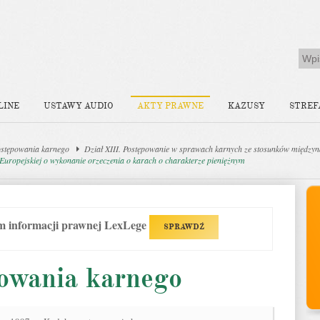
LINE
USTAWY AUDIO
AKTY PRAWNE
KAZUSY
STREF
stępowania karnego
Dział XIII. Postępowanie w sprawach karnych ze stosunków między
Europejskiej o wykonanie orzeczenia o karach o charakterze pieniężnym
em informacji prawnej LexLege
SPRAWDŹ
owania karnego