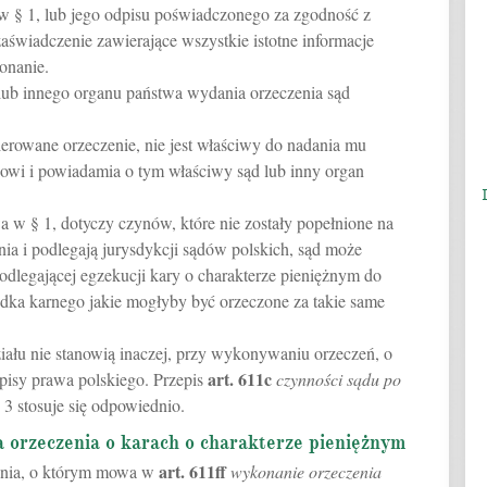
w § 1, lub jego odpisu poświadczonego za zgodność z
świadczenie zawierające wszystkie istotne informacje
onanie.
lub innego organu państwa wydania orzeczenia sąd
skierowane orzeczenie, nie jest właściwy do nadania mu
dowi i powiadamia o tym właściwy sąd lub inny organ
a w § 1, dotyczy czynów, które nie zostały popełnione na
ia i podlegają jurysdykcji sądów polskich, sąd może
dlegającej egzekucji kary o charakterze pieniężnym do
dka karnego jakie mogłyby być orzeczone za takie same
działu nie stanowią inaczej, przy wykonywaniu orzeczeń, o
art.
611c
episy prawa polskiego. Przepis
czynności sądu po
 3 stosuje się odpowiednio.
orzeczenia o karach o charakterze pieniężnym
art.
611ff
nia, o którym mowa w
wykonanie orzeczenia