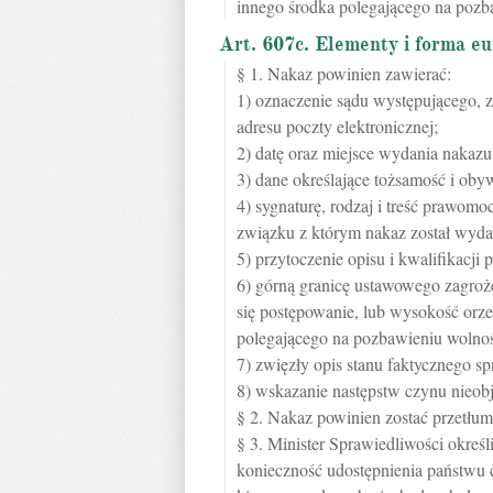
innego środka polegającego na pozba
Art. 607c. Elementy i forma e
§ 1. Nakaz powinien zawierać:
1) oznaczenie sądu występującego, z
adresu poczty elektronicznej;
2) datę oraz miejsce wydania nakazu
3) dane określające tożsamość i oby
4) sygnaturę, rodzaj i treść prawom
związku z którym nakaz został wyda
5) przytoczenie opisu i kwalifikacji
6) górną granicę ustawowego zagroże
się postępowanie, lub wysokość orz
polegającego na pozbawieniu wolnoś
7) zwięzły opis stanu faktycznego s
8) wskazanie następstw czynu nieob
§ 2. Nakaz powinien zostać przetł
§ 3. Minister Sprawiedliwości okreś
konieczność udostępnienia państwu c