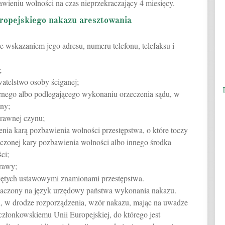
wieniu wolności na czas nieprzekraczający 4 miesięcy.
uropejskiego nakazu aresztowania
e wskazaniem jego adresu, numeru telefonu, telefaksu i
;
watelstwo osoby ściganej;
ocnego albo podlegającego wykonaniu orzeczenia sądu, w
ny;
 prawnej czynu;
nia karą pozbawienia wolności przestępstwa, o które toczy
eczonej kary pozbawienia wolności albo innego środka
ci;
prawy;
jętych ustawowymi znamionami przestępstwa.
umaczony na język urzędowy państwa wykonania nakazu.
li, w drodze rozporządzenia, wzór nakazu, mając na uwadze
złonkowskiemu Unii Europejskiej, do którego jest