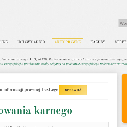
LINE
USTAWY AUDIO
AKTY PRAWNE
KAZUSY
STREF
stępowania karnego
Dział XIII. Postępowanie w sprawach karnych ze stosunków między
ii Europejskiej o przekazanie osoby ściganej na podstawie europejskiego nakazu aresztowan
em informacji prawnej LexLege
SPRAWDŹ
owania karnego