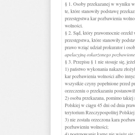
§ 1. Osoby przekazanej w wyniku wy
te, które stanowiły podstawę przeka
przestępstwa kar pozbawienia wolno
wolności.
§ 2. Sąd, który prawomocnie orzekł 
przestępstwa, które stanowiły podst
prawo wziąć udział prokurator i oso
apelacyjną oskarżonego pozbawione
§ 3. Przepisu § 1 nie stosuje się, jeżel
1) państwo wykonania nakazu złożył
kar pozbawienia wolności albo inny
wszystkie czyny popełnione przed p
orzeczeniu o przekazaniu postanowił 
2) osoba przekazana, pomimo takiej 
Polskiej w ciągu 45 dni od dnia pr
terytorium Rzeczypospolitej Polskiej
3) nie została orzeczona kara pozba
pozbawieniu wolności;
4) postępowanie karne nie wiąże się