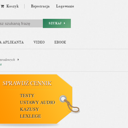
Koszyk
Rejestracja
Logowanie
SZUKAJ
A APLIKANTA
VIDEO
EBOOK
narodowych
ia
SPRAWDŹ CENNIK
TESTY
USTAWY AUDIO
KAZUSY
LEXLEGE