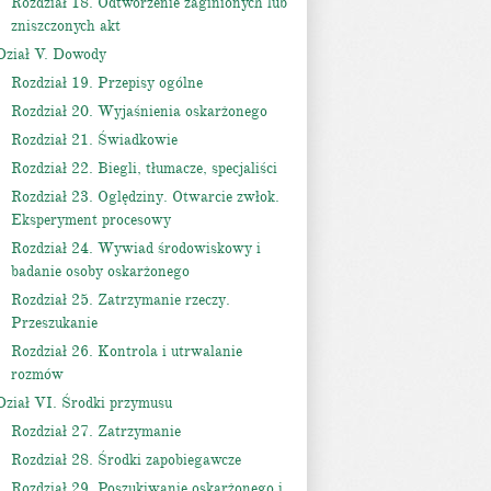
Rozdział 18. Odtworzenie zaginionych lub
zniszczonych akt
Dział V. Dowody
Rozdział 19. Przepisy ogólne
Rozdział 20. Wyjaśnienia oskarżonego
Rozdział 21. Świadkowie
Rozdział 22. Biegli, tłumacze, specjaliści
Rozdział 23. Oględziny. Otwarcie zwłok.
Eksperyment procesowy
Rozdział 24. Wywiad środowiskowy i
badanie osoby oskarżonego
Rozdział 25. Zatrzymanie rzeczy.
Przeszukanie
Rozdział 26. Kontrola i utrwalanie
rozmów
Dział VI. Środki przymusu
Rozdział 27. Zatrzymanie
Rozdział 28. Środki zapobiegawcze
Rozdział 29. Poszukiwanie oskarżonego i