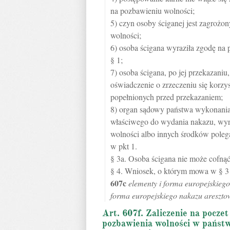
na pozbawieniu wolności;
5) czyn osoby ściganej jest zagrożo
wolności;
6) osoba ścigana wyraziła zgodę na p
§ 1;
7) osoba ścigana, po jej przekazani
oświadczenie o zrzeczeniu się korz
popełnionych przed przekazaniem;
8) organ sądowy państwa wykonania 
właściwego do wydania nakazu, wyra
wolności albo innych środków poleg
w pkt 1.
§ 3a. Osoba ścigana nie może cofnąć
§ 4. Wniosek, o którym mowa w § 3
607c
elementy i forma europejskieg
forma europejskiego nakazu areszto
Art. 607f. Zaliczenie na pocze
pozbawienia wolności w państ