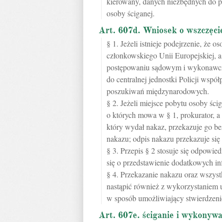
kierowany, danych niezbędnych do p
osoby ściganej.
Art. 607d. Wniosek o wszczęci
§ 1. Jeżeli istnieje podejrzenie, że
członkowskiego Unii Europejskiej, a 
postępowaniu sądowym i wykonawczy
do centralnej jednostki Policji wspó
poszukiwań międzynarodowych.
§ 2. Jeżeli miejsce pobytu osoby ści
o których mowa w § 1, prokurator,
który wydał nakaz, przekazuje go 
nakazu; odpis nakazu przekazuje się
§ 3. Przepis § 2 stosuje się odpow
się o przedstawienie dodatkowych i
§ 4. Przekazanie nakazu oraz wszys
nastąpić również z wykorzystaniem 
w sposób umożliwiający stwierdzeni
Art. 607e. ściganie i wykonyw