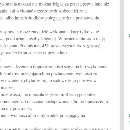
konania nakazu nie można ścigać za przestępstwa inne niż
zania, ani wykonać orzeczonych wobec niej za te
ści albo innych środków polegających na pozbawieniu
w sprawie, może zarządzić wykonanie kary tylko za te
awę przekazania osoby ściganej. W posiedzeniu sądu mają
art.
451
ba ścigana. Przepis
sprowadzenie na rozprawę
go wolności
stosuje się odpowiednio.
i:
o oświadczenie o dopuszczalności ścigania lub wykonania
ch środków polegających na pozbawieniu wolności za
rzekazaniem, chyba że organ sądowy tego państwa w
inaczej;
możliwości, nie opuściła terytorium Rzeczypospolitej
awomocnego zakończenia postępowania albo po opuszczeniu
 na nie powróciła;
wienia wolności albo inny środek polegający na
 ze stosowaniem wobec osoby ściganej środka polegającego