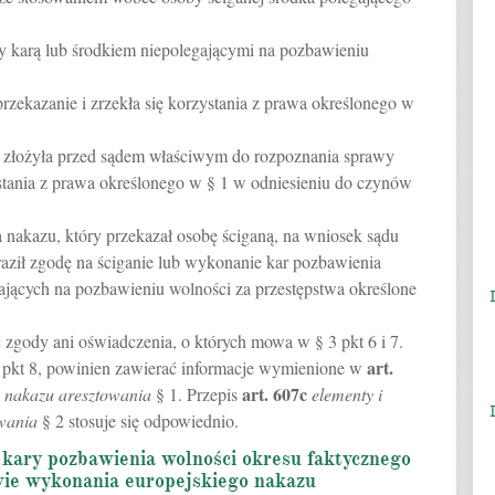
ny karą lub środkiem niepolegającymi na pozbawieniu
rzekazanie i zrzekła się korzystania z prawa określonego w
u, złożyła przed sądem właściwym do rozpoznania sprawy
ystania z prawa określonego w § 1 w odniesieniu do czynów
nakazu, który przekazał osobę ściganą, na wniosek sądu
ził zgodę na ściganie lub wykonanie kar pozbawienia
ających na pozbawieniu wolności za przestępstwa określone
 zgody ani oświadczenia, o których mowa w § 3 pkt 6 i 7.
art.
 pkt 8, powinien zawierać informacje wymienione w
art.
607c
o nakazu aresztowania
§ 1. Przepis
elementy i
wania
§ 2 stosuje się odpowiednio.
t kary pozbawienia wolności okresu faktycznego
wie wykonania europejskiego nakazu