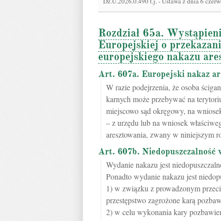
Dz.U.2026.0.490 t.j.
-
Ustawa z dnia 6 czerw
Rozdział 65a. Wystąpieni
Europejskiej o przekazani
europejskiego nakazu are
Art. 607a. Europejski nakaz a
W razie podejrzenia, że osoba ściga
karnych może przebywać na terytori
miejscowo sąd okręgowy, na wnios
– z urzędu lub na wniosek właściwe
aresztowania, zwany w niniejszym ro
Art. 607b. Niedopuszczalność 
Wydanie nakazu jest niedopuszczalne
Ponadto wydanie nakazu jest niedop
1) w związku z prowadzonym przeci
przestępstwo zagrożone karą pozbaw
2) w celu wykonania kary pozbawien