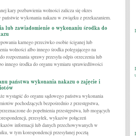
ej kary pozbawienia wolności zalicza się okres
w państwie wykonania nakazu w związku z przekazaniem.
nia lub zawiadomienie o wykonaniu środka do
kazu
owania karnego przeciwko osobie ściganej lub
nia wolności albo innego środka polegającego na
do rozpoznania sprawy przesyła odpis orzeczenia lub
bo innego środka do organu wymiaru sprawiedliwości
anu państwa wykonania nakazu o zajęcie i
iotów
może wystąpić do organu sądowego państwa wykonania
edmiotów pochodzących bezpośrednio z przestępstwa,
 przeznaczone do popełnienia przestępstwa, lub mogących
orespondencji, przesyłek, wykazów połączeń
zekazów informacji lub danych przechowywanych w
iku, w tym korespondencji przesyłanej pocztą