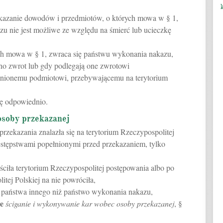
zekazanie dowodów i przedmiotów, o których mowa w § 1,
u nie jest możliwe ze względu na śmierć lub ucieczkę
ych mowa w § 1, zwraca się państwu wykonania nakazu,
żono zwrot lub gdy podlegają one zwrotowi
ionemu podmiotowi, przebywającemu na terytorium
się odpowiednio.
osoby przekazanej
przekazania znalazła się na terytorium Rzeczypospolitej
stępstwami popełnionymi przed przekazaniem, tylko
ściła terytorium Rzeczypospolitej postępowania albo po
tej Polskiej na nie powróciła,
o państwa innego niż państwo wykonania nakazu,
e
ściganie i wykonywanie kar wobec osoby przekazanej
, §