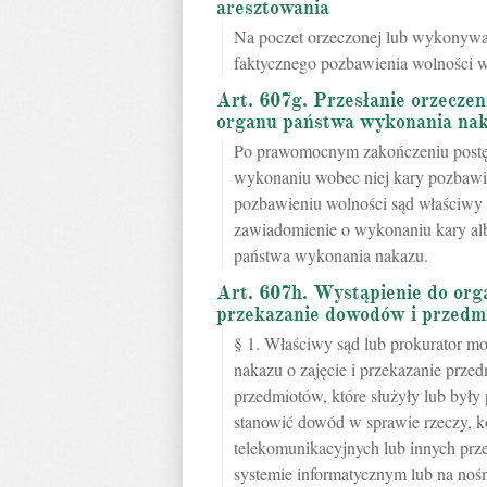
aresztowania
Na poczet orzeczonej lub wykonywan
faktycznego pozbawienia wolności 
Art. 607g. Przesłanie orzecze
organu państwa wykonania na
Po prawomocnym zakończeniu postęp
wykonaniu wobec niej kary pozbawie
pozbawieniu wolności sąd właściwy 
zawiadomienie o wykonaniu kary al
państwa wykonania nakazu.
Art. 607h. Wystąpienie do org
przekazanie dowodów i przedm
§ 1. Właściwy sąd lub prokurator 
nakazu o zajęcie i przekazanie prz
przedmiotów, które służyły lub były
stanowić dowód w sprawie rzeczy, k
telekomunikacyjnych lub innych pr
systemie informatycznym lub na nośn