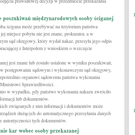
odjęcia prawidłowej decyzji w przedmiocie przekazania
e poszukiwań międzynarodowych osoby ściganej
 osoba ścigana może przebywać na terytorium państwa
jej miejsce pobytu nie jest znane, prokurator, a w
m sąd okręgowy, który wydał nakaz, przesyła jego odpis
łpracującej z Interpolem z wnioskiem o wszczęcie
ganej jest znane lub zostało ustalone w wyniku poszukiwań,
 a w postępowaniu sądowym i wykonawczym sąd okręgowy,
bezpośrednio organowi sądowemu państwa wykonania
 Ministrowi Sprawiedliwości.
iednio w wypadku, gdy państwo wykonania nakazu zwróciło
nformacji lub dokumentów.
tkich związanych z nim informacji i dokumentów może
urządzeń służących do automatycznego przesyłania danych
e autentyczności tych dokumentów.
anie kar wobec osoby przekazanej