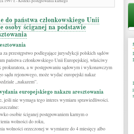
ca 1997 r. - Kodeks postępowania karnego
e do państwa członkowskiego Unii
e osoby ściganej na podstawie
sztowania
resztowania
na za przestępstwo podlegające jurysdykcji polskich sądów
um państwa członkowskiego Unii Europejskiej, właściwy
ek prokuratora, a w postępowaniu sądowym i wykonawczym
go sądu rejonowego, może wydać europejski nakaz
zdziale ,,nakazem”.
wydania europejskiego nakazu aresztowania
, jeśli nie wymaga tego interes wymiaru sprawiedliwości.
uszczalne:
wko osobie ściganej postępowaniem karnym o
ienia wolności do roku,
ia wolności orzeczonej w wymiarze do 4 miesięcy albo