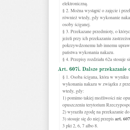
elektroniczną.
§ 2. Można wystąpić o zajęcie i pr
również wtedy, gdy wykonanie nakaz
osoby ściganej.
§ 3. Przekazane przedmioty, o któr
jeżeli przy ich przekazaniu zastrze
pokrzywdzonemu lub innemu uprawn
państwa wykonania nakazu.
§ 4. Przepisy rozdziału 62a stosuje 
Art. 607i. Dalsze przekazanie 
§ 1. Osoba ścigana, która w wyniku 
wykonania nakazu w związku z prze
wtedy, gdy:
1) pomimo takiej możliwości nie opu
opuszczeniu terytorium Rzeczypospoli
2) wyraziła zgodę na przekazanie d
art.
607
3) stosuje się do niej przepis
3 pkt 2, 6, 7 albo 8.