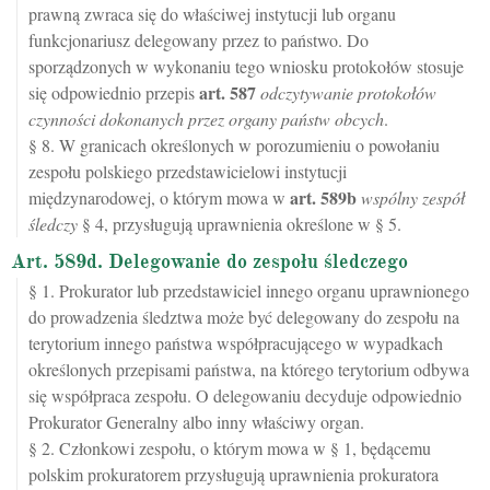
prawną zwraca się do właściwej instytucji lub organu
funkcjonariusz delegowany przez to państwo. Do
sporządzonych w wykonaniu tego wniosku protokołów stosuje
art.
587
się odpowiednio przepis
odczytywanie protokołów
czynności dokonanych przez organy państw obcych
.
§ 8. W granicach określonych w porozumieniu o powołaniu
zespołu polskiego przedstawicielowi instytucji
art.
589b
międzynarodowej, o którym mowa w
wspólny zespół
śledczy
§ 4, przysługują uprawnienia określone w § 5.
Art. 589d. Delegowanie do zespołu śledczego
§ 1. Prokurator lub przedstawiciel innego organu uprawnionego
do prowadzenia śledztwa może być delegowany do zespołu na
terytorium innego państwa współpracującego w wypadkach
określonych przepisami państwa, na którego terytorium odbywa
się współpraca zespołu. O delegowaniu decyduje odpowiednio
Prokurator Generalny albo inny właściwy organ.
§ 2. Członkowi zespołu, o którym mowa w § 1, będącemu
polskim prokuratorem przysługują uprawnienia prokuratora