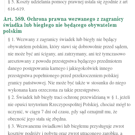
§ 5. Koszty udzielania pomocy prawnej ustala się zgodnie z art
616-619.
Art. 589. Ochrona prawna wezwanego z zagranicy
świadka lub biegłego nie będącego obywatelem
polskim
§ 1. Wezwany z zagranicy świadek lub biegły nie będący
obywatelem polskim, który stawi się dobrowolnie przed sądem,
nie może być ani ścigany, ani zatrzymany, ani też tymczasowo
aresztowany z powodu przestępstwa będącego przedmiotem
danego postępowania karnego i jakiegokolwiek innego
przestępstwa popełnionego przed przekroczeniem polskiej
granicy państwowej. Nie może być także w stosunku do niego
wykonana kara orzeczona za takie przestępstwo.
§ 2. Świadek lub biegły traci ochronę przewidzianą w § 1, jeżeli
nie opuści terytorium Rzeczypospolitej Polskiej, chociaż mógł to
uczynić, w ciągu 7 dni od czasu, gdy sąd oznajmił mu, że
obecność jego stała się zbędna.
§ 3. Wezwanemu świadkowi lub biegłemu przysługuje zwrot
kosztów podróży i pobytu oraz zwrot utraconego zarobku, a