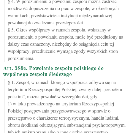
§ 4. W porozumieniu o powołaniu zespołu można zastrzec
możliwość dopuszczenia do prac w zespole, w określonych
warunkach, przedstawiciela instytucji międzynarodowej
powołanej do zwalczania przestępczości.
§ 5. Okres współpracy w ramach zespołu, wskazany w
porozumieniu o powołaniu zespołu, może być przedłużony na
dalszy czas oznaczony, niezbędny do osiągnięcia celu tej
współpracy; przedłużenie wymaga zgody wszystkich stron
porozumienia.
Art. 589c. Powołanie zespołu polskiego do
wspólnego zespołu śledczego
§ 1. Zespół, w ramach którego współpraca odbywa się na
terytorium Rzeczypospolitej Polskiej, zwany dalej „zespołem
polskim”, można powołać w szczególności, gdy:
1) w toku prowadzonego na terytorium Rzeczypospolitej
Polskiej postępowania przygotowawczego w sprawie o
przestępstwo o charakterze terrorystycznym, handlu ludźmi,
obrotu środkami odurzającymi, substancjami psychotropowymi
lub ich prekursorami albo o inne ciężkie przestępstwo