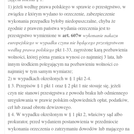
1) jeżeli według prawa polskiego w sprawie o przestępstwo, w
związku z którym wydano to orzeczenie, zabezpieczenie
wykonania przepadku byłoby niedopuszczalne, chyba że
zgodnie z prawem państwa wydania orzeczenia jest to
art.
607w
przestępstwo wymienione w
wykonanie nakazu
europejskiego w wypadku czynu nie będącego przestępstwem
według prawa polskiego
pkt 1-33, zagrożone karą pozbawienia
wolności, której górna granica wynosi co najmniej 3 lata, lub
innym środkiem polegającym na pozbawieniu wolności co
najmniej w tym samym wymiarze;
2) w wypadkach określonych w § 1 pkt 2-4.
§ 3. Przepisów § 1 pkt 1 oraz § 2 pkt 1 nie stosuje się, jeżeli
czyn nie stanowi przestępstwa z powodu braku lub odmiennego
uregulowania w prawie polskim odpowiednich opłat, podatków,
ceł lub zasad obrotu dewizowego.
§ 4. W wypadku określonym w § 1 pkt 2, właściwy sąd albo
prokurator, przed wydaniem postanowienia w przedmiocie
wykonania orzeczenia o zatrzymaniu dowodów lub mającego na