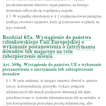
poszkodowanemu właściwy organ państwa, na którego
terytorium odbywała się współpraca zespołu.
§ 3. W wypadku określonym w § 2 wypłacona kwota pieniężna
podlega zwrotowi organowi, który ją tymczasowo wypłacił, na
jego wniosek.
Rozdział 62a. Wystąpienie do państwa
członkowskiego Unii Europejskiej o
wykonanie postanowienia o zatrzymaniu
dowodów lub mającego na celu
zabezpieczenie mienia
Art. 589g. Wystąpienie do państwa UE o wykonanie
postanowienia o zatrzymaniu lub zabezpieczeniu
dowodów
§ 1. W razie ustalenia, że mogące stanowić dowód w sprawie
rzeczy, korespondencja, przesyłki, wykazy połączeń
telefonicznych lub innych przekazów informacji lub dane
przechowywane w systemie informatycznym lub na nośniku, w
tym korespondencja przesyłana pocztą elektroniczną, albo