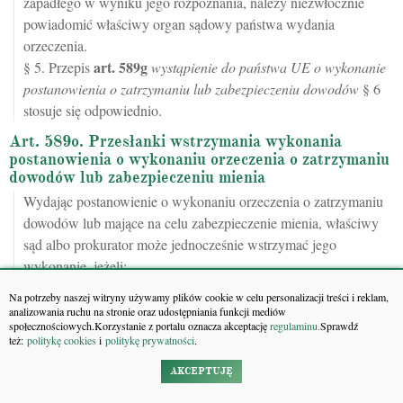
zapadłego w wyniku jego rozpoznania, należy niezwłocznie
powiadomić właściwy organ sądowy państwa wydania
orzeczenia.
art.
589g
§ 5. Przepis
wystąpienie do państwa UE o wykonanie
postanowienia o zatrzymaniu lub zabezpieczeniu dowodów
§ 6
stosuje się odpowiednio.
Art. 589o. Przesłanki wstrzymania wykonania
postanowienia o wykonaniu orzeczenia o zatrzymaniu
dowodów lub zabezpieczeniu mienia
Wydając postanowienie o wykonaniu orzeczenia o zatrzymaniu
dowodów lub mające na celu zabezpieczenie mienia, właściwy
sąd albo prokurator może jednocześnie wstrzymać jego
wykonanie, jeżeli:
1) wykonanie orzeczenia mogłoby utrudnić inne, toczące się
Na potrzeby naszej witryny używamy plików cookie w celu personalizacji treści i reklam,
postępowanie karne - na czas niezbędny dla zabezpieczenia
analizowania ruchu na stronie oraz udostępniania funkcji mediów
społecznościowych.Korzystanie z portalu oznacza akceptację
regulaminu.
Sprawdź
prawidłowego toku tego postępowania;
też:
politykę cookies
i
politykę prywatności
.
2) dowód albo mienie, których dotyczy orzeczenie, zostały
wcześniej zatrzymane albo zajęte dla potrzeb innego toczącego
AKCEPTUJĘ
się postępowania karnego – do czasu zwolnienia spod