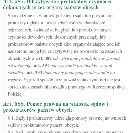
Art. 587. Odczytywanie protokołów czynności
dokonanych przez organy państw obcych
Sporządzone na wniosek polskiego sądu lub prokuratora
protokoły oględzin, przesłuchań osób w charakterze
oskarżonych, świadków, biegłych lub protokoły innych
czynności dowodowych, dokonanych przez sądy lub
prokuratorów państw obcych albo organy działające pod ich
nadzorem, mogą być odczytywane na rozprawie na zasadach
art.
389
określonych w
odczytywanie protokołów wyjaśnień
art.
391
oskarżonego
,
odczytywanie protokołów zeznań
art.
393
świadka
i
dokumenty podlegające odczytaniu na
rozprawie
, jeżeli sposób przeprowadzenia czynności nie jest
sprzeczny z zasadami porządku prawnego w Rzeczypospolitej
Polskiej.
Art. 588. Pomoc prawna na wniosek sądów i
prokuratorów państw obcych
§ 1. Sądy i prokuratorzy udzielają pomocy prawnej na wniosek
sądów i prokuratorów państw obcych.
§ 2. Sąd i prokurator odmawiają udzielenia pomocy prawnej i