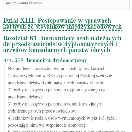
postępowania karnego
Dział XIII. Postępowanie w sprawach
karnych ze stosunków międzynarodowych
Rozdział 61. Immunitety osób należących
do przedstawicielstw dyplomatycznych i
urzędów konsularnych państw obcych
Art. 578. Immunitet dyplomatyczny
Nie podlegają orzecznictwu polskich sądów karnych:
1) uwierzytelnieni w Rzeczypospolitej Polskiej szefowie
przedstawicielstw dyplomatycznych państw obcych;
2) osoby należące do personelu dyplomatycznego tych
przedstawicielstw;
3) osoby należące do personelu administracyjnego i
technicznego tych przedstawicielstw;
4) członkowie rodzin osób wymienionych w pkt 1-3, jeżeli
pozostają z nimi we wspólnocie domowej;
5) inne osoby korzystające z immunitetów dyplomatycznych na