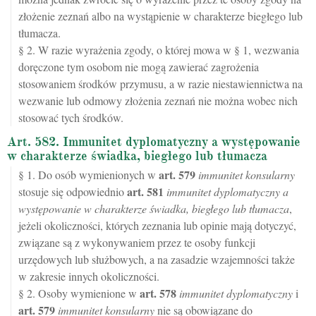
złożenie zeznań albo na wystąpienie w charakterze biegłego lub
tłumacza.
§ 2. W razie wyrażenia zgody, o której mowa w § 1, wezwania
doręczone tym osobom nie mogą zawierać zagrożenia
stosowaniem środków przymusu, a w razie niestawiennictwa na
wezwanie lub odmowy złożenia zeznań nie można wobec nich
stosować tych środków.
Art. 582. Immunitet dyplomatyczny a występowanie
w charakterze świadka, biegłego lub tłumacza
art.
579
§ 1. Do osób wymienionych w
immunitet konsularny
art.
581
stosuje się odpowiednio
immunitet dyplomatyczny a
występowanie w charakterze świadka, biegłego lub tłumacza
,
jeżeli okoliczności, których zeznania lub opinie mają dotyczyć,
związane są z wykonywaniem przez te osoby funkcji
urzędowych lub służbowych, a na zasadzie wzajemności także
w zakresie innych okoliczności.
art.
578
§ 2. Osoby wymienione w
immunitet dyplomatyczny
i
art.
579
immunitet konsularny
nie są obowiązane do