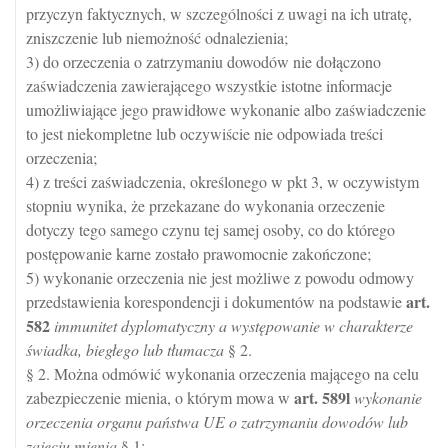
przyczyn faktycznych, w szczególności z uwagi na ich utratę,
zniszczenie lub niemożność odnalezienia;
3) do orzeczenia o zatrzymaniu dowodów nie dołączono
zaświadczenia zawierającego wszystkie istotne informacje
umożliwiające jego prawidłowe wykonanie albo zaświadczenie
to jest niekompletne lub oczywiście nie odpowiada treści
orzeczenia;
4) z treści zaświadczenia, określonego w pkt 3, w oczywistym
stopniu wynika, że przekazane do wykonania orzeczenie
dotyczy tego samego czynu tej samej osoby, co do którego
postępowanie karne zostało prawomocnie zakończone;
5) wykonanie orzeczenia nie jest możliwe z powodu odmowy
art.
przedstawienia korespondencji i dokumentów na podstawie
582
immunitet dyplomatyczny a występowanie w charakterze
świadka, biegłego lub tłumacza
§ 2.
§ 2. Można odmówić wykonania orzeczenia mającego na celu
art.
589l
zabezpieczenie mienia, o którym mowa w
wykonanie
orzeczenia organu państwa UE o zatrzymaniu dowodów lub
zajęciu mienia
§ 1: