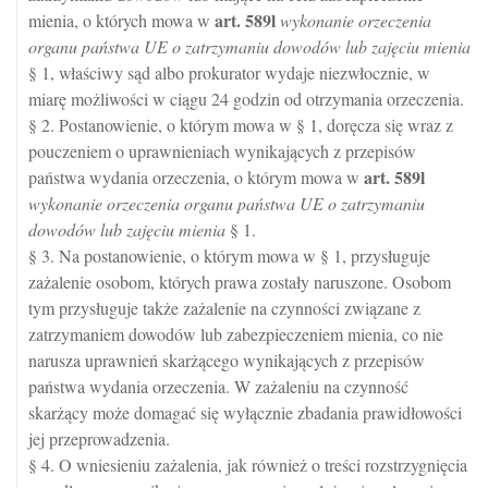
art.
589l
mienia, o których mowa w
wykonanie orzeczenia
organu państwa UE o zatrzymaniu dowodów lub zajęciu mienia
§ 1, właściwy sąd albo prokurator wydaje niezwłocznie, w
miarę możliwości w ciągu 24 godzin od otrzymania orzeczenia.
§ 2. Postanowienie, o którym mowa w § 1, doręcza się wraz z
pouczeniem o uprawnieniach wynikających z przepisów
art.
589l
państwa wydania orzeczenia, o którym mowa w
wykonanie orzeczenia organu państwa UE o zatrzymaniu
dowodów lub zajęciu mienia
§ 1.
§ 3. Na postanowienie, o którym mowa w § 1, przysługuje
zażalenie osobom, których prawa zostały naruszone. Osobom
tym przysługuje także zażalenie na czynności związane z
zatrzymaniem dowodów lub zabezpieczeniem mienia, co nie
narusza uprawnień skarżącego wynikających z przepisów
państwa wydania orzeczenia. W zażaleniu na czynność
skarżący może domagać się wyłącznie zbadania prawidłowości
jej przeprowadzenia.
§ 4. O wniesieniu zażalenia, jak również o treści rozstrzygnięcia