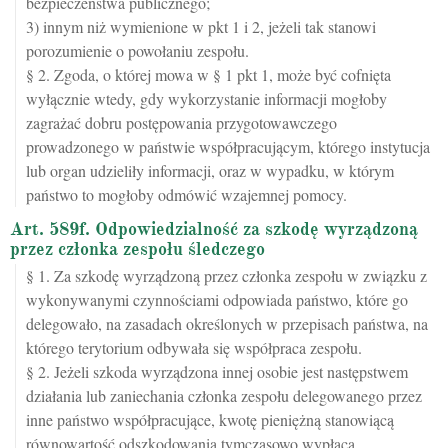
bezpieczeństwa publicznego;
3) innym niż wymienione w pkt 1 i 2, jeżeli tak stanowi
porozumienie o powołaniu zespołu.
§ 2. Zgoda, o której mowa w § 1 pkt 1, może być cofnięta
wyłącznie wtedy, gdy wykorzystanie informacji mogłoby
zagrażać dobru postępowania przygotowawczego
prowadzonego w państwie współpracującym, którego instytucja
lub organ udzieliły informacji, oraz w wypadku, w którym
państwo to mogłoby odmówić wzajemnej pomocy.
Art. 589f. Odpowiedzialność za szkodę wyrządzoną
przez członka zespołu śledczego
§ 1. Za szkodę wyrządzoną przez członka zespołu w związku z
wykonywanymi czynnościami odpowiada państwo, które go
delegowało, na zasadach określonych w przepisach państwa, na
którego terytorium odbywała się współpraca zespołu.
§ 2. Jeżeli szkoda wyrządzona innej osobie jest następstwem
działania lub zaniechania członka zespołu delegowanego przez
inne państwo współpracujące, kwotę pieniężną stanowiącą
równowartość odszkodowania tymczasowo wypłaca