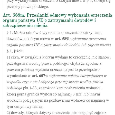
przy wykonywaniu orzeczeń, o których mowa w § 1, stosuje się
przepisy prawa polskiego.
Art. 589m. Przesłanki odmowy wykonania orzeczenia
organu państwa UE o zatrzymaniu dowodów i
zabezpieczeniu mienia
§ 1. Można odmówić wykonania orzeczenia o zatrzymaniu
art.
589l
dowodów, o którym mowa w
wykonanie orzeczenia
organu państwa UE o zatrzymaniu dowodów lub zajęciu mienia
§ 1, jeżeli:
1) czyn, w związku z którym wydano to orzeczenie, nie stanowi
przestępstwa według prawa polskiego, chyba że zgodnie z
prawem państwa wydania orzeczenia jest to przestępstwo
art.
607w
wymienione w
wykonanie nakazu europejskiego w
wypadku czynu nie będącego przestępstwem według prawa
polskiego
pkt 1-33, zagrożone karą pozbawienia wolności,
której górna granica wynosi co najmniej 3 lata, lub innym
środkiem polegającym na pozbawieniu wolności co najmniej w
tym samym wymiarze;
2) dowody, których dotyczy orzeczenie, nie mogą być zajęte z