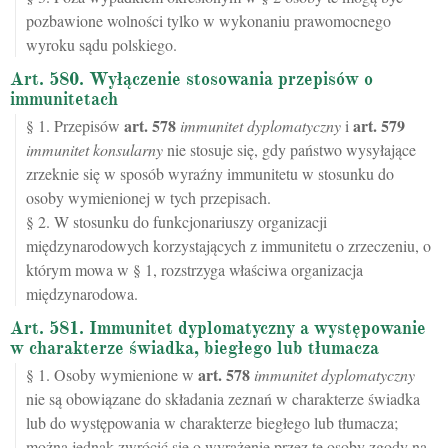
pozbawione wolności tylko w wykonaniu prawomocnego
wyroku sądu polskiego.
Art. 580. Wyłączenie stosowania przepisów o
immunitetach
art.
578
art.
579
§ 1. Przepisów
immunitet dyplomatyczny
i
immunitet konsularny
nie stosuje się, gdy państwo wysyłające
zrzeknie się w sposób wyraźny immunitetu w stosunku do
osoby wymienionej w tych przepisach.
§ 2. W stosunku do funkcjonariuszy organizacji
międzynarodowych korzystających z immunitetu o zrzeczeniu, o
którym mowa w § 1, rozstrzyga właściwa organizacja
międzynarodowa.
Art. 581. Immunitet dyplomatyczny a występowanie
w charakterze świadka, biegłego lub tłumacza
art.
578
§ 1. Osoby wymienione w
immunitet dyplomatyczny
nie są obowiązane do składania zeznań w charakterze świadka
lub do występowania w charakterze biegłego lub tłumacza;
można jednak zwrócić się o wyrażenie przez te osoby zgody na