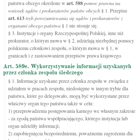
art.
588
państwa obcego określone w
pomoc prawna na
wniosek sądów i prokuratorów państw obcych
§ 1. Przepisu
art.
613
tryb porozumiewania się sądów i prokuratorów z
organami obcego państwa
§ 1 nie stosuje się.
§ 3. Instytucje i organy Rzeczypospolitej Polskiej, inne niż
prokurator, o którym mowa w § 2, udzielają niezbędnej pomocy
polskiemu członkowi zespołu, o którym mowa w § 1, w
granicach i z zastosowaniem przepisów prawa krajowego.
Art. 589e. Wykorzystywanie informacji uzyskanych
przez członka zespołu śledczego
§ 1. Informacje uzyskane przez członka zespołu w związku z
udziałem w pracach zespołu, niedostępne w innym trybie dla
państwa, które go delegowało, mogą być wykorzystane przez
właściwy organ tego państwa także w celu:
1) przeprowadzenia postępowania karnego we własnym zakresie
- za zgodą państwa współpracującego, którego instytucja lub
organ udzieliły informacji;
2) zapobiegnięcia bezpośredniemu, poważnemu zagrożeniu dla