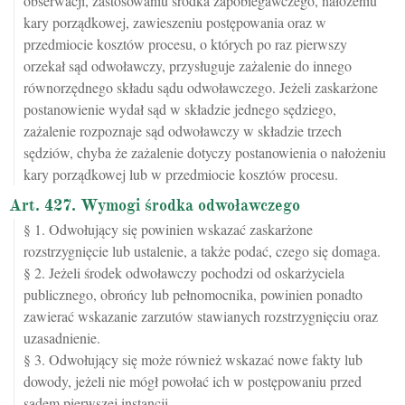
obserwacji, zastosowaniu środka zapobiegawczego, nałożeniu
kary porządkowej, zawieszeniu postępowania oraz w
przedmiocie kosztów procesu, o których po raz pierwszy
orzekał sąd odwoławczy, przysługuje zażalenie do innego
równorzędnego składu sądu odwoławczego. Jeżeli zaskarżone
postanowienie wydał sąd w składzie jednego sędziego,
zażalenie rozpoznaje sąd odwoławczy w składzie trzech
sędziów, chyba że zażalenie dotyczy postanowienia o nałożeniu
kary porządkowej lub w przedmiocie kosztów procesu.
Art. 427. Wymogi środka odwoławczego
§ 1. Odwołujący się powinien wskazać zaskarżone
rozstrzygnięcie lub ustalenie, a także podać, czego się domaga.
§ 2. Jeżeli środek odwoławczy pochodzi od oskarżyciela
publicznego, obrońcy lub pełnomocnika, powinien ponadto
zawierać wskazanie zarzutów stawianych rozstrzygnięciu oraz
uzasadnienie.
§ 3. Odwołujący się może również wskazać nowe fakty lub
dowody, jeżeli nie mógł powołać ich w postępowaniu przed
sądem pierwszej instancji.