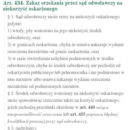
Art. 434. Zakaz orzekania przez sąd odwoławczy na
niekorzyść oskarżonego
§ 1. Sąd odwoławczy może orzec na niekorzyść oskarżonego
jedynie:
1) wtedy, gdy wniesiono na jego niekorzyść środek
odwoławczy, oraz
2) w granicach zaskarżenia, chyba że ustawa nakazuje wydanie
orzeczenia niezależnie od granic zaskarżenia, oraz
3) w razie stwierdzenia uchybień podniesionych w środku
odwoławczym, chyba że środek odwoławczy nie pochodzi od
oskarżyciela publicznego lub pełnomocnika i nie podniesiono w
nim zarzutów albo ustawa nakazuje wydanie orzeczenia
niezależnie od podniesionych zarzutów.
§ 2. Środek odwoławczy wniesiony na niekorzyść oskarżonego
może spowodować orzeczenie także na korzyść oskarżonego,
art.
440
jeżeli zachodzą przesłanki określone w
rażąca
art.
455
niesprawiedliwość orzeczenia
lub
poprawa błędnej
kwalifikacji prawnej przez sąd odwoławczy
.
§ 3. (uchylony).