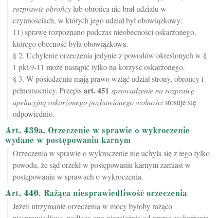
rozprawie obrońcy
lub obrońca nie brał udziału w
czynnościach, w których jego udział był obowiązkowy;
11) sprawę rozpoznano podczas nieobecności oskarżonego,
którego obecność była obowiązkowa.
§ 2. Uchylenie orzeczenia jedynie z powodów określonych w §
1 pkt 9-11 może nastąpić tylko na korzyść oskarżonego.
§ 3. W posiedzeniu mają prawo wziąć udział strony, obrońcy i
art.
451
pełnomocnicy. Przepis
sprowadzenie na rozprawę
apelacyjną oskarżonego pozbawionego wolności
stosuje się
odpowiednio.
Art. 439a. Orzeczenie w sprawie o wykroczenie
wydane w postępowaniu karnym
Orzeczenia w sprawie o wykroczenie nie uchyla się z tego tylko
powodu, że sąd orzekł w postępowaniu karnym zamiast w
postępowaniu w sprawach o wykroczenia.
Art. 440. Rażąca niesprawiedliwość orzeczenia
Jeżeli utrzymanie orzeczenia w mocy byłoby rażąco
niesprawiedliwe, podlega ono niezależnie od granic zaskarżenia