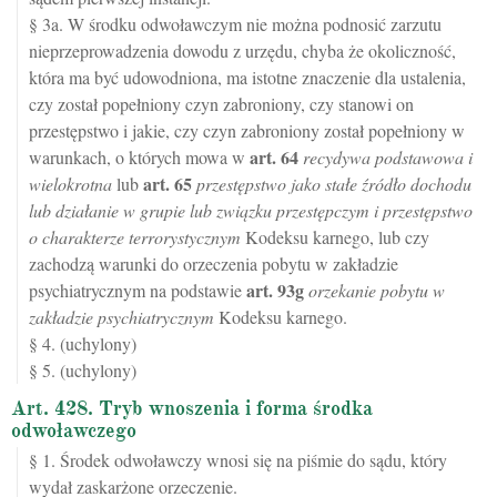
§ 3a. W środku odwoławczym nie można podnosić zarzutu
nieprzeprowadzenia dowodu z urzędu, chyba że okoliczność,
która ma być udowodniona, ma istotne znaczenie dla ustalenia,
czy został popełniony czyn zabroniony, czy stanowi on
przestępstwo i jakie, czy czyn zabroniony został popełniony w
art.
64
warunkach, o których mowa w
recydywa podstawowa i
art.
65
wielokrotna
lub
przestępstwo jako stałe źródło dochodu
lub działanie w grupie lub związku przestępczym i przestępstwo
o charakterze terrorystycznym
Kodeksu karnego, lub czy
zachodzą warunki do orzeczenia pobytu w zakładzie
art.
93g
psychiatrycznym na podstawie
orzekanie pobytu w
zakładzie psychiatrycznym
Kodeksu karnego.
§ 4. (uchylony)
§ 5. (uchylony)
Art. 428. Tryb wnoszenia i forma środka
odwoławczego
§ 1. Środek odwoławczy wnosi się na piśmie do sądu, który
wydał zaskarżone orzeczenie.