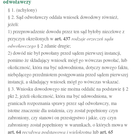
odwoławczy
§ 1. (uchylony)
§ 2. Sąd odwoławczy oddala wniosek dowodowy również,
jeżeli:
1) przeprowadzenie dowodu przez ten sąd byłoby niecelowe z
art.
437
przyczyn określonych w
rodzaje orzeczeń sądu
odwoławczego
§ 2 zdanie drugie;
2) dowód nie był powołany przed sądem pierwszej instancji,
pomimo że składający wniosek mógł go wówczas powołać, lub
okoliczność, która ma być udowodniona, dotyczy nowego faktu,
niebędącego przedmiotem postępowania przed sądem pierwszej
instancji, a składający wniosek mógł go wówczas wskazać.
§ 3. Wniosku dowodowego nie można oddalić na podstawie § 2
pkt 2, jeżeli okoliczność, która ma być udowodniona, w
granicach rozpoznania sprawy przez sąd odwoławczy, ma
istotne znaczenie dla ustalenia, czy został popełniony czyn
zabroniony, czy stanowi on przestępstwo i jakie, czy czyn
zabroniony został popełniony w warunkach, o których mowa w
art.
64
art.
65
recydywa podstawowa i wielokrotna
lub