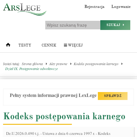
Rejestracja
Logowanie
SZUKAJ
TESTY
CENNIK
WIĘCEJ
Jesteś tutaj:
Strona główna
Akty prawne
Kodeks postępowania karnego
Dział IX. Postępowanie odwoławcze
Pełny system informacji prawnej LexLege
SPRAWDŹ
Kodeks postępowania karnego
Dz.U.2026.0.490 t.j.
-
Ustawa z dnia 6 czerwca 1997 r. - Kodeks