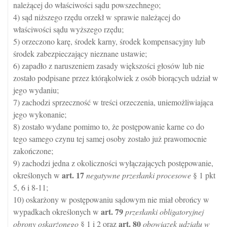
należącej do właściwości sądu powszechnego;
4) sąd niższego rzędu orzekł w sprawie należącej do
właściwości sądu wyższego rzędu;
5) orzeczono karę, środek karny, środek kompensacyjny lub
środek zabezpieczający nieznane ustawie;
6) zapadło z naruszeniem zasady większości głosów lub nie
zostało podpisane przez którąkolwiek z osób biorących udział w
jego wydaniu;
7) zachodzi sprzeczność w treści orzeczenia, uniemożliwiająca
jego wykonanie;
8) zostało wydane pomimo to, że postępowanie karne co do
tego samego czynu tej samej osoby zostało już prawomocnie
zakończone;
9) zachodzi jedna z okoliczności wyłączających postępowanie,
art.
17
określonych w
negatywne przesłanki procesowe
§ 1 pkt
5, 6 i 8-11;
10) oskarżony w postępowaniu sądowym nie miał obrońcy w
art.
79
wypadkach określonych w
przesłanki obligatoryjnej
art.
80
obrony oskarżonego
§ 1 i 2 oraz
obowiązek udziału w