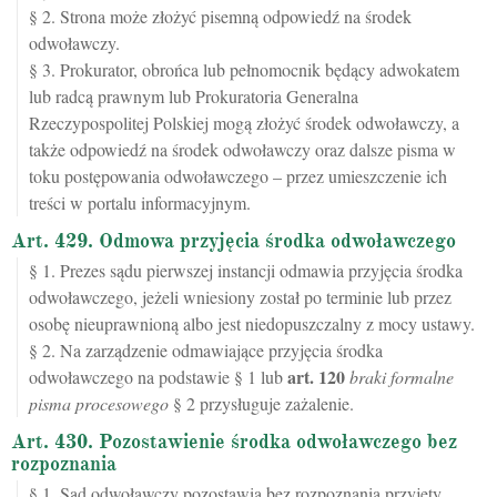
§ 2. Strona może złożyć pisemną odpowiedź na środek
odwoławczy.
§ 3. Prokurator, obrońca lub pełnomocnik będący adwokatem
lub radcą prawnym lub Prokuratoria Generalna
Rzeczypospolitej Polskiej mogą złożyć środek odwoławczy, a
także odpowiedź na środek odwoławczy oraz dalsze pisma w
toku postępowania odwoławczego – przez umieszczenie ich
treści w portalu informacyjnym.
Art. 429. Odmowa przyjęcia środka odwoławczego
§ 1. Prezes sądu pierwszej instancji odmawia przyjęcia środka
odwoławczego, jeżeli wniesiony został po terminie lub przez
osobę nieuprawnioną albo jest niedopuszczalny z mocy ustawy.
§ 2. Na zarządzenie odmawiające przyjęcia środka
art.
120
odwoławczego na podstawie § 1 lub
braki formalne
pisma procesowego
§ 2 przysługuje zażalenie.
Art. 430. Pozostawienie środka odwoławczego bez
rozpoznania
§ 1. Sąd odwoławczy pozostawia bez rozpoznania przyjęty