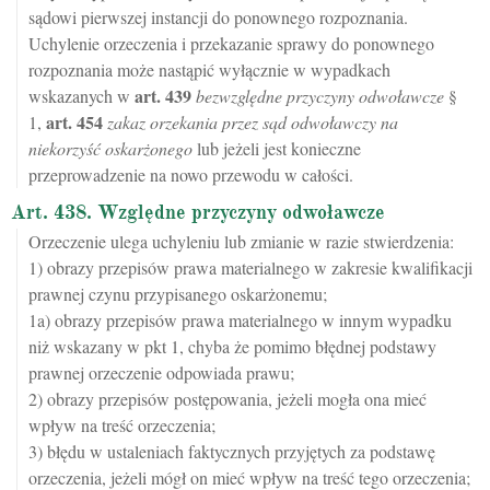
sądowi pierwszej instancji do ponownego rozpoznania.
Uchylenie orzeczenia i przekazanie sprawy do ponownego
rozpoznania może nastąpić wyłącznie w wypadkach
art.
439
wskazanych w
bezwzględne przyczyny odwoławcze
§
art.
454
1,
zakaz orzekania przez sąd odwoławczy na
niekorzyść oskarżonego
lub jeżeli jest konieczne
przeprowadzenie na nowo przewodu w całości.
Art. 438. Względne przyczyny odwoławcze
Orzeczenie ulega uchyleniu lub zmianie w razie stwierdzenia:
1) obrazy przepisów prawa materialnego w zakresie kwalifikacji
prawnej czynu przypisanego oskarżonemu;
1a) obrazy przepisów prawa materialnego w innym wypadku
niż wskazany w pkt 1, chyba że pomimo błędnej podstawy
prawnej orzeczenie odpowiada prawu;
2) obrazy przepisów postępowania, jeżeli mogła ona mieć
wpływ na treść orzeczenia;
3) błędu w ustaleniach faktycznych przyjętych za podstawę
orzeczenia, jeżeli mógł on mieć wpływ na treść tego orzeczenia;