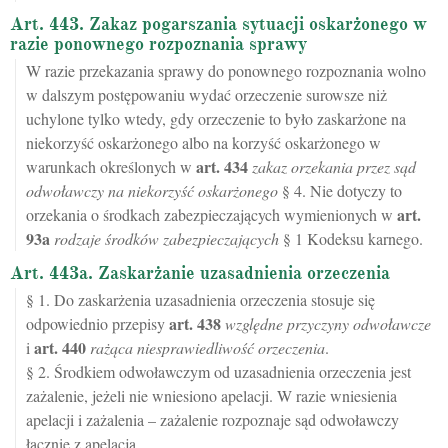
Art. 443. Zakaz pogarszania sytuacji oskarżonego w
razie ponownego rozpoznania sprawy
W razie przekazania sprawy do ponownego rozpoznania wolno
w dalszym postępowaniu wydać orzeczenie surowsze niż
uchylone tylko wtedy, gdy orzeczenie to było zaskarżone na
niekorzyść oskarżonego albo na korzyść oskarżonego w
art.
434
warunkach określonych w
zakaz orzekania przez sąd
odwoławczy na niekorzyść oskarżonego
§ 4. Nie dotyczy to
art.
orzekania o środkach zabezpieczających wymienionych w
93a
rodzaje środków zabezpieczających
§ 1 Kodeksu karnego.
Art. 443a. Zaskarżanie uzasadnienia orzeczenia
§ 1. Do zaskarżenia uzasadnienia orzeczenia stosuje się
art.
438
odpowiednio przepisy
względne przyczyny odwoławcze
art.
440
i
rażąca niesprawiedliwość orzeczenia
.
§ 2. Środkiem odwoławczym od uzasadnienia orzeczenia jest
zażalenie, jeżeli nie wniesiono apelacji. W razie wniesienia
apelacji i zażalenia – zażalenie rozpoznaje sąd odwoławczy
łącznie z apelacją.