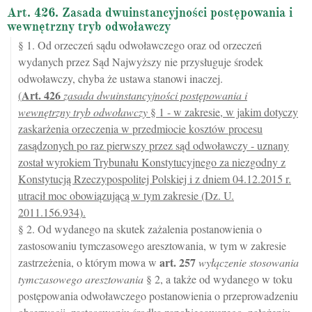
Art. 426. Zasada dwuinstancyjności postępowania i
wewnętrzny tryb odwoławczy
§ 1. Od orzeczeń sądu odwoławczego oraz od orzeczeń
wydanych przez Sąd Najwyższy nie przysługuje środek
odwoławczy, chyba że ustawa stanowi inaczej.
Art.
426
(
zasada dwuinstancyjności postępowania i
wewnętrzny tryb odwoławczy
§ 1 - w zakresie, w jakim dotyczy
zaskarżenia orzeczenia w przedmiocie kosztów procesu
zasądzonych po raz pierwszy przez sąd odwoławczy - uznany
został wyrokiem Trybunału Konstytucyjnego za niezgodny z
Konstytucją Rzeczypospolitej Polskiej i z dniem 04.12.2015 r.
utracił moc obowiązującą w tym zakresie (Dz. U.
2011.156.934).
§ 2. Od wydanego na skutek zażalenia postanowienia o
zastosowaniu tymczasowego aresztowania, w tym w zakresie
art.
257
zastrzeżenia, o którym mowa w
wyłączenie stosowania
tymczasowego aresztowania
§ 2, a także od wydanego w toku
postępowania odwoławczego postanowienia o przeprowadzeniu