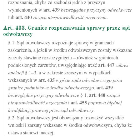
rozpoznania, chyba że zachodzi jedna z przyczyn
art.
439
wymienionych w
bezwzględne przyczyny odwoławcze
art.
440
lub
rażąca niesprawiedliwość orzeczenia
.
Art. 433. Granice rozpoznawania sprawy przez sąd
odwoławczy
§ 1. Sąd odwoławczy rozpoznaje sprawę w granicach
zaskarżenia, a jeżeli w środku odwoławczym zostały wskazane
zarzuty stawiane rozstrzygnięciu – również w granicach
art.
447
podniesionych zarzutów, uwzględniając treść
zakres
apelacji
§ 1–3, a w zakresie szerszym w wypadkach
art.
435
wskazanych w
wyjście sądu odwoławczego poza
art.
439
granice podmiotowe środka odwoławczego
,
art.
440
bezwzględne przyczyny odwoławcze
§ 1,
rażąca
art.
455
niesprawiedliwość orzeczenia
i
poprawa błędnej
kwalifikacji prawnej przez sąd odwoławczy
.
§ 2. Sąd odwoławczy jest obowiązany rozważyć wszystkie
wnioski i zarzuty wskazane w środku odwoławczym, chyba że
ustawa stanowi inaczej.