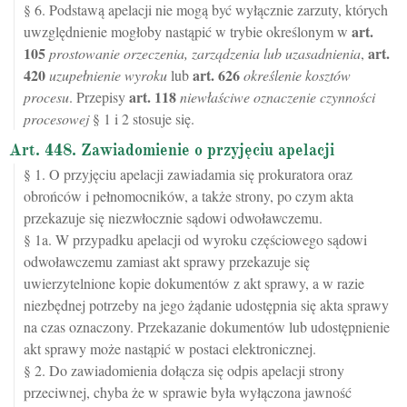
§ 6. Podstawą apelacji nie mogą być wyłącznie zarzuty, których
art.
uwzględnienie mogłoby nastąpić w trybie określonym w
105
art.
prostowanie orzeczenia, zarządzenia lub uzasadnienia
,
420
art.
626
uzupełnienie wyroku
lub
określenie kosztów
art.
118
procesu
. Przepisy
niewłaściwe oznaczenie czynności
procesowej
§ 1 i 2 stosuje się.
Art. 448. Zawiadomienie o przyjęciu apelacji
§ 1. O przyjęciu apelacji zawiadamia się prokuratora oraz
obrońców i pełnomocników, a także strony, po czym akta
przekazuje się niezwłocznie sądowi odwoławczemu.
§ 1a. W przypadku apelacji od wyroku częściowego sądowi
odwoławczemu zamiast akt sprawy przekazuje się
uwierzytelnione kopie dokumentów z akt sprawy, a w razie
niezbędnej potrzeby na jego żądanie udostępnia się akta sprawy
na czas oznaczony. Przekazanie dokumentów lub udostępnienie
akt sprawy może nastąpić w postaci elektronicznej.
§ 2. Do zawiadomienia dołącza się odpis apelacji strony
przeciwnej, chyba że w sprawie była wyłączona jawność