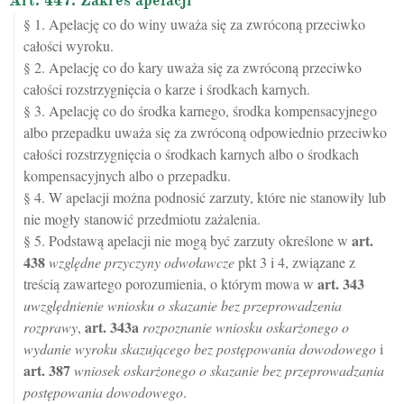
Art. 447. Zakres apelacji
§ 1. Apelację co do winy uważa się za zwróconą przeciwko
całości wyroku.
§ 2. Apelację co do kary uważa się za zwróconą przeciwko
całości rozstrzygnięcia o karze i środkach karnych.
§ 3. Apelację co do środka karnego, środka kompensacyjnego
albo przepadku uważa się za zwróconą odpowiednio przeciwko
całości rozstrzygnięcia o środkach karnych albo o środkach
kompensacyjnych albo o przepadku.
§ 4. W apelacji można podnosić zarzuty, które nie stanowiły lub
nie mogły stanowić przedmiotu zażalenia.
art.
§ 5. Podstawą apelacji nie mogą być zarzuty określone w
438
względne przyczyny odwoławcze
pkt 3 i 4, związane z
art.
343
treścią zawartego porozumienia, o którym mowa w
uwzględnienie wniosku o skazanie bez przeprowadzenia
art.
343a
rozprawy
,
rozpoznanie wniosku oskarżonego o
wydanie wyroku skazującego bez postępowania dowodowego
i
art.
387
wniosek oskarżonego o skazanie bez przeprowadzania
postępowania dowodowego
.