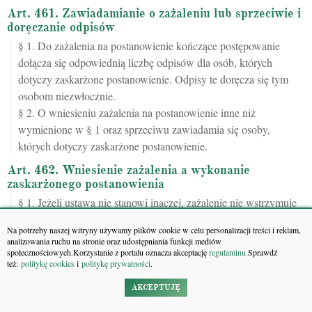
Art. 461. Zawiadamianie o zażaleniu lub sprzeciwie i
doręczanie odpisów
§ 1. Do zażalenia na postanowienie kończące postępowanie
dołącza się odpowiednią liczbę odpisów dla osób, których
dotyczy zaskarżone postanowienie. Odpisy te doręcza się tym
osobom niezwłocznie.
§ 2. O wniesieniu zażalenia na postanowienie inne niż
wymienione w § 1 oraz sprzeciwu zawiadamia się osoby,
których dotyczy zaskarżone postanowienie.
Art. 462. Wniesienie zażalenia a wykonanie
zaskarżonego postanowienia
§ 1. Jeżeli ustawa nie stanowi inaczej, zażalenie nie wstrzymuje
wykonania zaskarżonego postanowienia; sąd jednak, który je
Na potrzeby naszej witryny używamy plików cookie w celu personalizacji treści i reklam,
wydał, lub sąd powołany do rozpoznania zażalenia może
analizowania ruchu na stronie oraz udostępniania funkcji mediów
wstrzymać wykonanie postanowienia.
społecznościowych.Korzystanie z portalu oznacza akceptację
regulaminu.
Sprawdź
też:
politykę cookies
i
politykę prywatności
.
§ 2. Odmowa wstrzymania nie wymaga uzasadnienia.
AKCEPTUJĘ
Art. 463. Uwzględnienie zażalenia przez sąd który
wydał postanowienie lub przekazanie zażalenia