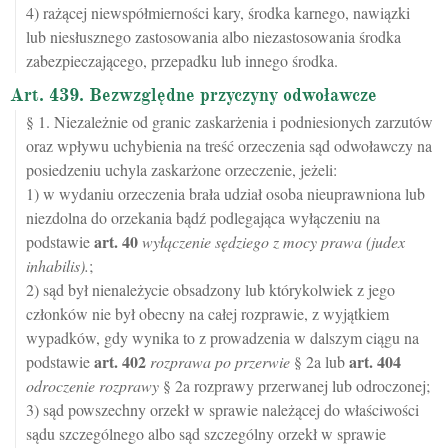
4) rażącej niewspółmierności kary, środka karnego, nawiązki
lub niesłusznego zastosowania albo niezastosowania środka
zabezpieczającego, przepadku lub innego środka.
Art. 439. Bezwzględne przyczyny odwoławcze
§ 1. Niezależnie od granic zaskarżenia i podniesionych zarzutów
oraz wpływu uchybienia na treść orzeczenia sąd odwoławczy na
posiedzeniu uchyla zaskarżone orzeczenie, jeżeli:
1) w wydaniu orzeczenia brała udział osoba nieuprawniona lub
niezdolna do orzekania bądź podlegająca wyłączeniu na
art.
40
podstawie
wyłączenie sędziego z mocy prawa (judex
inhabilis).
;
2) sąd był nienależycie obsadzony lub którykolwiek z jego
członków nie był obecny na całej rozprawie, z wyjątkiem
wypadków, gdy wynika to z prowadzenia w dalszym ciągu na
art.
402
art.
404
podstawie
rozprawa po przerwie
§ 2a lub
odroczenie rozprawy
§ 2a rozprawy przerwanej lub odroczonej;
3) sąd powszechny orzekł w sprawie należącej do właściwości
sądu szczególnego albo sąd szczególny orzekł w sprawie