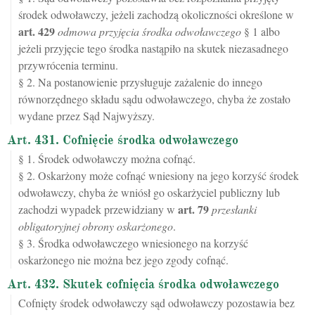
środek odwoławczy, jeżeli zachodzą okoliczności określone w
art.
429
odmowa przyjęcia środka odwoławczego
§ 1 albo
jeżeli przyjęcie tego środka nastąpiło na skutek niezasadnego
przywrócenia terminu.
§ 2. Na postanowienie przysługuje zażalenie do innego
równorzędnego składu sądu odwoławczego, chyba że zostało
wydane przez Sąd Najwyższy.
Art. 431. Cofnięcie środka odwoławczego
§ 1. Środek odwoławczy można cofnąć.
§ 2. Oskarżony może cofnąć wniesiony na jego korzyść środek
odwoławczy, chyba że wniósł go oskarżyciel publiczny lub
art.
79
zachodzi wypadek przewidziany w
przesłanki
obligatoryjnej obrony oskarżonego
.
§ 3. Środka odwoławczego wniesionego na korzyść
oskarżonego nie można bez jego zgody cofnąć.
Art. 432. Skutek cofnięcia środka odwoławczego
Cofnięty środek odwoławczy sąd odwoławczy pozostawia bez