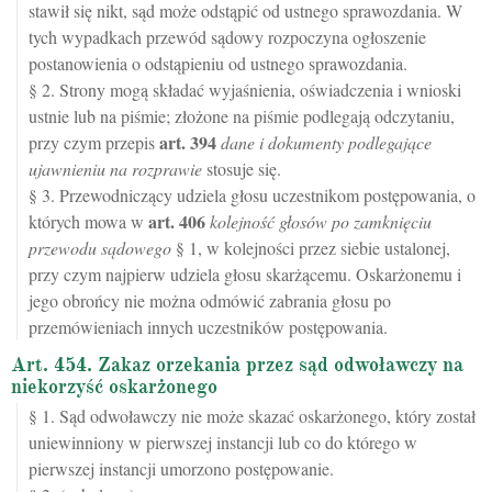
stawił się nikt, sąd może odstąpić od ustnego sprawozdania. W
tych wypadkach przewód sądowy rozpoczyna ogłoszenie
postanowienia o odstąpieniu od ustnego sprawozdania.
§ 2. Strony mogą składać wyjaśnienia, oświadczenia i wnioski
ustnie lub na piśmie; złożone na piśmie podlegają odczytaniu,
art.
394
przy czym przepis
dane i dokumenty podlegające
ujawnieniu na rozprawie
stosuje się.
§ 3. Przewodniczący udziela głosu uczestnikom postępowania, o
art.
406
których mowa w
kolejność głosów po zamknięciu
przewodu sądowego
§ 1, w kolejności przez siebie ustalonej,
przy czym najpierw udziela głosu skarżącemu. Oskarżonemu i
jego obrońcy nie można odmówić zabrania głosu po
przemówieniach innych uczestników postępowania.
Art. 454. Zakaz orzekania przez sąd odwoławczy na
niekorzyść oskarżonego
§ 1. Sąd odwoławczy nie może skazać oskarżonego, który został
uniewinniony w pierwszej instancji lub co do którego w
pierwszej instancji umorzono postępowanie.