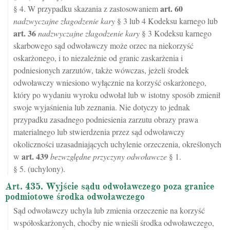
art.
60
§ 4. W przypadku skazania z zastosowaniem
nadzwyczajne złagodzenie kary
§ 3 lub 4 Kodeksu karnego lub
art.
36
nadzwyczajne złagodzenie kary
§ 3 Kodeksu karnego
skarbowego sąd odwoławczy może orzec na niekorzyść
oskarżonego, i to niezależnie od granic zaskarżenia i
podniesionych zarzutów, także wówczas, jeżeli środek
odwoławczy wniesiono wyłącznie na korzyść oskarżonego,
który po wydaniu wyroku odwołał lub w istotny sposób zmienił
swoje wyjaśnienia lub zeznania. Nie dotyczy to jednak
przypadku zasadnego podniesienia zarzutu obrazy prawa
materialnego lub stwierdzenia przez sąd odwoławczy
okoliczności uzasadniających uchylenie orzeczenia, określonych
art.
439
w
bezwzględne przyczyny odwoławcze
§ 1.
§ 5. (uchylony).
Art. 435. Wyjście sądu odwoławczego poza granice
podmiotowe środka odwoławczego
Sąd odwoławczy uchyla lub zmienia orzeczenie na korzyść
współoskarżonych, choćby nie wnieśli środka odwoławczego,