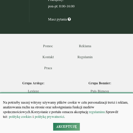
pon-pt: 8:00-16:00
Masz pytania
Pomoc
Reklama
Kontakt
Regulamin
Praca
Grupa Arslege:
Grupa Bonnier:
Lexlege
Puls Biznesu
Budownictwo
Bankier
Na potrzeby naszej witryny używamy plików cookie w celu personalizacji treści i reklam,
Skarbowcy
Puls Medycyny
analizowania ruchu na stronie oraz udostępniania funkcji mediów
społecznościowych.Korzystanie z portalu oznacza akceptację
regulaminu.
Sprawdź
Urzędnik
Monitor Firm
też:
politykę cookies
i
politykę prywatności
.
Rzeczoznawca
Puls Farmacji
Doradca Inwestycyjny
Pit.pl
AKCEPTUJĘ