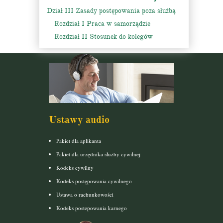
Dział III Zasady postępowania poza służbą
Rozdział I Praca w samorządzie
Rozdział II Stosunek do kolegów
Ustawy audio
Pakiet dla aplikanta
Pakiet dla urzędnika służby cywilnej
Kodeks cywilny
Kodeks postępowania cywilnego
Ustawa o rachunkowości
Kodeks postepowania karnego