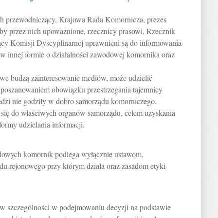
ch przewodniczący, Krajowa Rada Komornicza, prezes
y przez nich upoważnione, rzecznicy prasowi, Rzecznik
ący Komisji Dyscyplinarnej uprawnieni są do informowania
 innej formie o działalności zawodowej komornika oraz
we budzą zainteresowanie mediów, może udzielić
z poszanowaniem obowiązku przestrzegania tajemnicy
dzi nie godziły w dobro samorządu komorniczego.
 się do właściwych organów samorządu, celem uzyskania
formy udzielania informacji.
owych komornik podlega wyłącznie ustawom,
u rejonowego przy którym działa oraz zasadom etyki
 w szczególności w podejmowaniu decyzji na podstawie