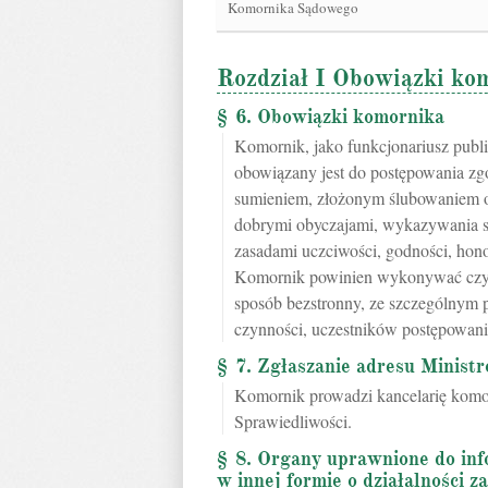
Komornika Sądowego
Rozdział I Obowiązki ko
§ 6. Obowiązki komornika
Komornik, jako funkcjonariusz publ
obowiązany jest do postępowania z
sumieniem, złożonym ślubowaniem o
dobrymi obyczajami, wykazywania się
zasadami uczciwości, godności, hon
Komornik powinien wykonywać czyn
sposób bezstronny, ze szczególnym
czynności, uczestników postępowani
§ 7. Zgłaszanie adresu Minist
Komornik prowadzi kancelarię komo
Sprawiedliwości.
§ 8. Organy uprawnione do in
w innej formie o działalności