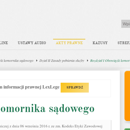
LINE
USTAWY AUDIO
AKTY PRAWNE
KAZUSY
STREF
yki komornika sądowego
Dział II Zasady pełnienia służby
Rozdział I Obowiązki komor
em informacji prawnej LexLege
SPRAWDŹ
komornika sądowego
czej z dnia 06 września 2016 r. ze zm. Kodeks Etyki Zawodowej