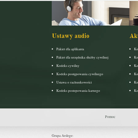
Ustawy audio
Ak
Pakiet dla aplikanta
Ko
Pakiet dla urzędnika służby cywilnej
Ko
Kodeks cywilny
Ko
Kodeks postępowania cywilnego
Ko
Ustawa o rachunkowości
Ko
Kodeks postepowania karnego
Ko
Pomoc
Grupa Arslege: