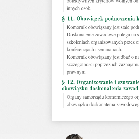
obiektywnych kryteriów wolnych od 
innych osób.
§ 11. Obowiązek podnoszenia k
Komornik obowiązany jest stale pod
Doskonalenie zawodowe polega na s
szkoleniach organizowanych przez o
konferencjach i seminariach.
Komornik obowiązany jest dbać o n
szczególności poprzez ich zaznajam
prawnym.
§ 12. Organizowanie i czuwan
obowiązku doskonalenia zawo
Organy samorządu komorniczego or
obowiązku doskonalenia zawodoweg