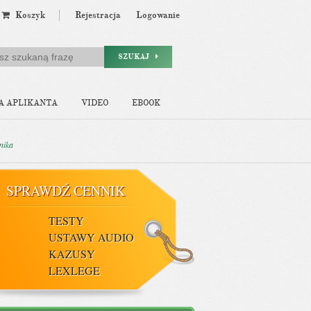
Koszyk
Rejestracja
Logowanie
SZUKAJ
A APLIKANTA
VIDEO
EBOOK
nika
SPRAWDŹ CENNIK
TESTY
USTAWY AUDIO
KAZUSY
LEXLEGE