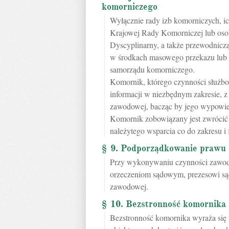
komorniczego
Wyłącznie rady izb komorniczych, i
Krajowej Rady Komorniczej lub osob
Dyscyplinarny, a także przewodnicz
w środkach masowego przekazu lub w
samorządu komorniczego.
Komornik, którego czynności służbo
informacji w niezbędnym zakresie, 
zawodowej, bacząc by jego wypowie
Komornik zobowiązany jest zwrócić
należytego wsparcia co do zakresu i 
§ 9. Podporządkowanie prawu
Przy wykonywaniu czynności zawod
orzeczeniom sądowym, prezesowi sąd
zawodowej.
§ 10. Bezstronność komornika
Bezstronność komornika wyraża się