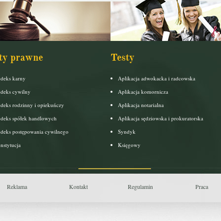
ty prawne
Testy
deks karny
Aplikacja adwokacka i radcowska
deks cywilny
Aplikacja komornicza
deks rodzinny i opiekuńczy
Aplikacja notarialna
deks spółek handlowych
Aplikacja sędziowska i prokuratorska
deks postępowania cywilnego
Syndyk
nstytucja
Księgowy
Reklama
Kontakt
Regulamin
Praca