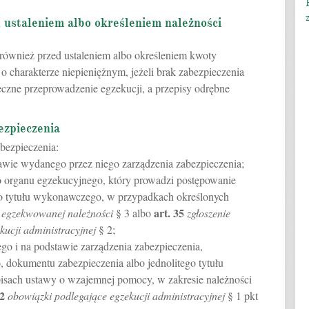
 ustaleniem albo określeniem należności
ównież przed ustaleniem albo określeniem kwoty
o charakterze niepieniężnym, jeżeli brak zabezpieczenia
eczne przeprowadzenie egzekucji, a przepisy odrębne
ezpieczenia
bezpieczenia:
tawie wydanego przez niego zarządzenia zabezpieczenia;
go organu egzekucyjnego, który prowadzi postępowanie
go tytułu wykonawczego, w przypadkach określonych
art.
35
e egzekwowanej należności
§ 3 albo
zgłoszenie
ucji administracyjnej
§ 2;
go i na podstawie zarządzenia zabezpieczenia,
 dokumentu zabezpieczenia albo jednolitego tytułu
sach ustawy o wzajemnej pomocy, w zakresie należności
2
obowiązki podlegające egzekucji administracyjnej
§ 1 pkt