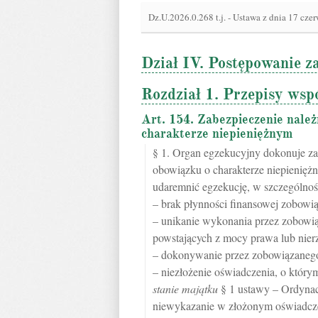
Dz.U.2026.0.268 t.j.
-
Ustawa z dnia 17 cze
Dział IV. Postępowanie z
Rozdział 1. Przepisy wsp
Art. 154. Zabezpieczenie należ
charakterze niepieniężnym
§ 1. Organ egzekucyjny dokonuje za
obowiązku o charakterze niepieniężn
udaremnić egzekucję, w szczególnośc
– brak płynności finansowej zobowi
– unikanie wykonania przez zobowi
powstających z mocy prawa lub nier
– dokonywanie przez zobowiązaneg
– niezłożenie oświadczenia, o któ
stanie majątku
§ 1 ustawy – Ordynac
niewykazanie w złożonym oświadcze