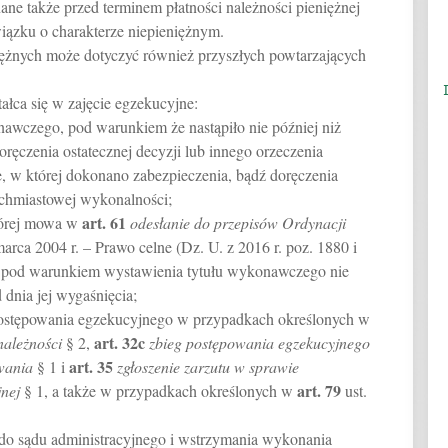
ne także przed terminem płatności należności pieniężnej
ązku o charakterze niepieniężnym.
iężnych może dotyczyć również przyszłych powtarzających
tałca się w zajęcie egzekucyjne:
nawczego, pod warunkiem że nastąpiło nie później niż
ręczenia ostatecznej decyzji lub innego orzeczenia
 w której dokonano zabezpieczenia, bądź doręczenia
ychmiastowej wykonalności;
art.
61
której mowa w
odesłanie do przepisów Ordynacji
arca 2004 r. – Prawo celne (Dz. U. z 2016 r. poz. 1880 i
6) pod warunkiem wystawienia tytułu wykonawczego nie
 dnia jej wygaśnięcia;
postępowania egzekucyjnego w przypadkach określonych w
art.
32c
należności
§ 2,
zbieg postępowania egzekucyjnego
art.
35
wania
§ 1 i
zgłoszenie zarzutu w sprawie
art.
79
jnej
§ 1, a także w przypadkach określonych w
ust.
 do sądu administracyjnego i wstrzymania wykonania