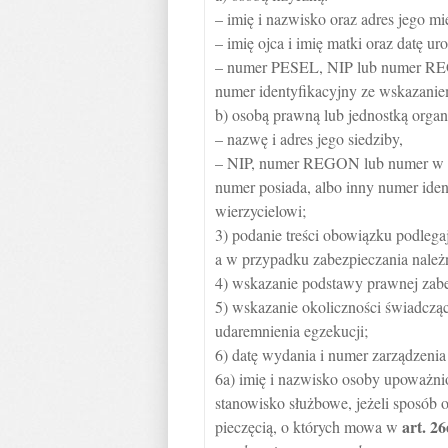
– imię i nazwisko oraz adres jego mi
– imię ojca i imię matki oraz datę u
– numer PESEL, NIP lub numer REGO
numer identyfikacyjny ze wskazaniem 
b) osobą prawną lub jednostką orga
– nazwę i adres jego siedziby,
– NIP, numer REGON lub numer w K
numer posiada, albo inny numer iden
wierzycielowi;
3) podanie treści obowiązku podleg
a w przypadku zabezpieczania należno
4) wskazanie podstawy prawnej zab
5) wskazanie okoliczności świadczą
udaremnienia egzekucji;
6) datę wydania i numer zarządzenia
6a) imię i nazwisko osoby upoważnion
stanowisko służbowe, jeżeli sposób 
art.
26
pieczęcią, o których mowa w