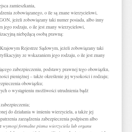
ejsca zamieszkania,
rodzenia zobowiązanego, o ile są znane wierzycielowi,
N, jeżeli zobowiązany taki numer posiada, albo inny
jego rodzaju, o ile jest znany wierzycielowi,
nizacyjną niebędącą osobą prawną:
rajowym Rejestrze Sądowym, jeżeli zobowiązany taki
tyfikacyjny ze wskazaniem jego rodzaju, o ile jest znany
ającego zabezpieczeniu, podstawy prawnej tego obowiązku,
ści pieniężnej – także określenie jej wysokości i rodzaju;
ezpieczenia obowiązku;
cych o wystąpieniu możliwości utrudnienia bądź
 zabezpieczenia;
ej do działania w imieniu wierzyciela, a także jej
opatrzenia zarządzenia zabezpieczenia podpisem albo
e
wymogi formalne pisma wierzyciela lub organu