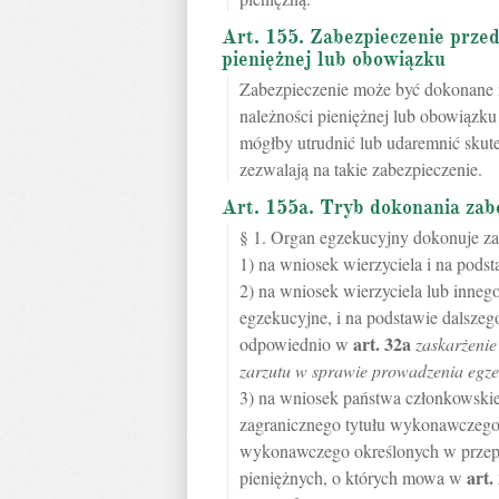
Art. 155. Zabezpieczenie przed
pieniężnej lub obowiązku
Zabezpieczenie może być dokonane r
należności pieniężnej lub obowiązku 
mógłby utrudnić lub udaremnić skut
zezwalają na takie zabezpieczenie.
Art. 155a. Tryb dokonania zab
§ 1. Organ egzekucyjny dokonuje za
1) na wniosek wierzyciela i na pods
2) na wniosek wierzyciela lub inne
egzekucyjne, i na podstawie dalsze
art.
32a
odpowiednio w
zaskarżeni
zarzutu w sprawie prowadzenia egzek
3) na wniosek państwa członkowskie
zagranicznego tytułu wykonawczego,
wykonawczego określonych w przepi
art.
pieniężnych, o których mowa w