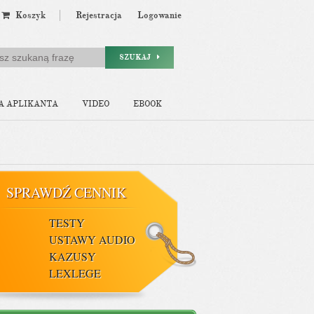
Koszyk
Rejestracja
Logowanie
SZUKAJ
A APLIKANTA
VIDEO
EBOOK
SPRAWDŹ CENNIK
TESTY
USTAWY AUDIO
KAZUSY
LEXLEGE