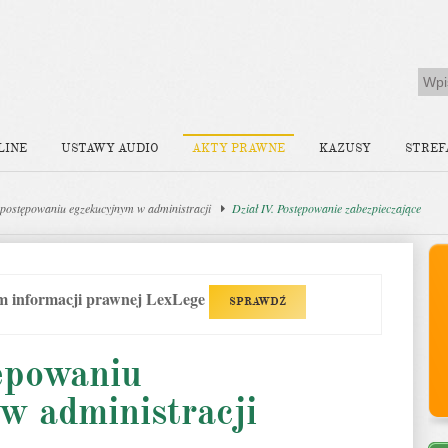
LINE
USTAWY AUDIO
AKTY PRAWNE
KAZUSY
STREF
postępowaniu egzekucyjnym w administracji
Dział IV. Postępowanie zabezpieczające
em informacji prawnej LexLege
SPRAWDŹ
ępowaniu
w administracji