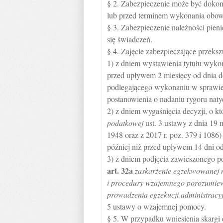
§ 2. Zabezpieczenie może być dokona
lub przed terminem wykonania obowi
§ 3. Zabezpieczenie należności pien
się świadczeń.
§ 4. Zajęcie zabezpieczające przeksz
1) z dniem wystawienia tytułu wyko
przed upływem 2 miesięcy od dnia do
podlegającego wykonaniu w sprawie,
postanowienia o nadaniu rygoru nat
2) z dniem wygaśnięcia decyzji, o 
podatkowej
ust. 3 ustawy z dnia 19 m
1948 oraz z 2017 r. poz. 379 i 108
później niż przed upływem 14 dni od
3) z dniem podjęcia zawieszonego 
art.
32a
zaskarżenie egzekwowanej 
i procedury wzajemnego porozumie
prowadzenia egzekucji administracy
5 ustawy o wzajemnej pomocy.
§ 5. W przypadku wniesienia skargi