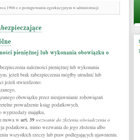
rwca 1966 r. o postępowaniu egzekucyjnym w administracji
abezpieczające
ólne
ności pieniężnej lub wykonania obowiązku o
bezpieczenia należności pieniężnej lub wykonania
ym, jeżeli brak zabezpieczenia mógłby utrudnić lub
i jeżeli stwierdzono:
ązanego,
ązanego obowiązku przez nieujawnianie zobowiązań
zetelne prowadzenie ksiąg podatkowych,
o wyprzedaży majątku,
art.
39
rym mowa w
wezwanie do złożenia oświadczenia o
ja podatkowa, mimo wezwania do jego złożenia albo
niu wszystkich rzeczy lub praw podlegających ujawnieniu.