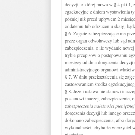
decyzji, o której mowa w § 4 pkt 1, z
egzekucyjne z dniem wystawienia ty
później niż przed upływem 2 miesię
oddaleniu lub odrzuceniu skargi bą
§ 6. Zajęcie zabezpieczające nie pr
przez organ odwoławczy lub sąd adm
zabezpieczenia, o ile wydanie nowe
trybie przepisów o postępowaniu egz
miesięcy od dnia doręczenia decyzj
administracyjnego organowi właści
§ 7. W dniu przekształcenia się zaję
zastosowaniem środka egzekucyjneg
§ 8. Jeżeli ustawa nie stanowi inacz
postanowi inaczej, zabezpieczenie,
zabezpieczenia należności pieniężnej
doręczenia decyzji lub innego orzec
dokonano zabezpieczenia, albo dorę
wykonalności, chyba że wierzyciel 
pieniężną.