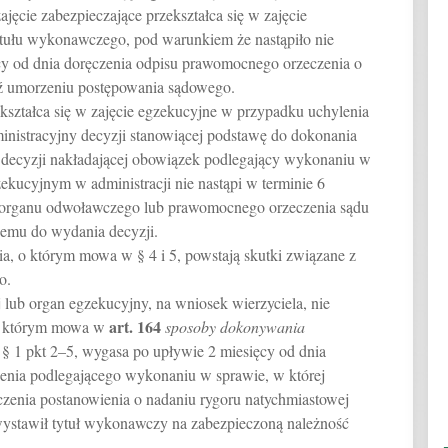
ajęcie zabezpieczające przekształca się w zajęcie
tułu wykonawczego, pod warunkiem że nastąpiło nie
cy od dnia doręczenia odpisu prawomocnego orzeczenia o
dź umorzeniu postępowania sądowego.
zekształca się w zajęcie egzekucyjne w przypadku uchylenia
inistracyjny decyzji stanowiącej podstawę do dokonania
j decyzji nakładającej obowiązek podlegający wykonaniu w
ekucyjnym w administracji nie nastąpi w terminie 6
i organu odwoławczego lub prawomocnego orzeczenia sądu
wemu do wydania decyzji.
cia, o którym mowa w § 4 i 5, powstają skutki związane z
o.
ej lub organ egzekucyjny, na wniosek wierzyciela, nie
art.
164
 o którym mowa w
sposoby dokonywania
§ 1 pkt 2–5, wygasa po upływie 2 miesięcy od dnia
zenia podlegającego wykonaniu w sprawie, w której
czenia postanowienia o nadaniu rygoru natychmiastowej
wystawił tytuł wykonawczy na zabezpieczoną należność