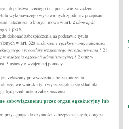
o lub państwa trzeciego i na podstawie zarządzenia
tytułu wykonawczego wystawionych zgodnie z przepisami
art.
2
esie należności, o których mowa w
obowiązki
nej
§ 1 pkt 9.
ędu dokonać zabezpieczenia na podstawie tytułu
art.
32a
eślonych w
zaskarżenie egzekwowanej należności
zekucyjnego i procedury wzajemnego porozumiewania
§ 2 i
 prowadzenia egzekucji administracyjnej
§ 2 oraz w
ust. 5 ustawy o wzajemnej pomocy.
e jest zgłaszany po wszczęciu albo zakończeniu
olnego, we wniosku tym wyszczególnia się składniki
gą być przedmiotem zabezpieczenia.
ne zobowiązanemu przez organ egzekucyjny lub
r, przystępując do czynności zabezpieczających, doręcza