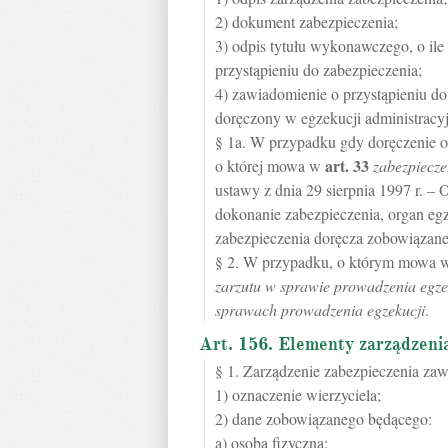
2) dokument zabezpieczenia;
3) odpis tytułu wykonawczego, o ile
przystąpieniu do zabezpieczenia;
4) zawiadomienie o przystąpieniu do
doręczony w egzekucji administracyj
§ 1a. W przypadku gdy doręczenie od
art.
33
o której mowa w
zabezpiecz
ustawy z dnia 29 sierpnia 1997 r. –
dokonanie zabezpieczenia, organ eg
zabezpieczenia doręcza zobowiązane
§ 2. W przypadku, o którym mowa w §
zarzutu w sprawie prowadzenia egzek
sprawach prowadzenia egzekucji
.
Art. 156. Elementy zarządzeni
§ 1. Zarządzenie zabezpieczenia zaw
1) oznaczenie wierzyciela;
2) dane zobowiązanego będącego:
a) osobą fizyczną: