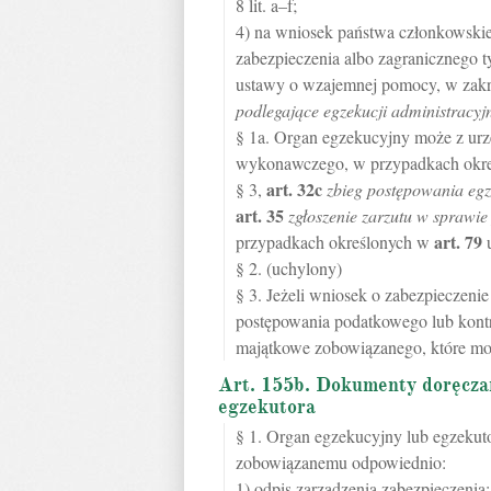
8 lit. a–f;
4) na wniosek państwa członkowskieg
zabezpieczenia albo zagranicznego 
ustawy o wzajemnej pomocy, w zakr
podlegające egzekucji administracyj
§ 1a. Organ egzekucyjny może z urz
wykonawczego, w przypadkach okr
art.
32c
§ 3,
zbieg postępowania eg
art.
35
zgłoszenie zarzutu w sprawie
art.
79
przypadkach określonych w
§ 2. (uchylony)
§ 3. Jeżeli wniosek o zabezpieczeni
postępowania podatkowego lub kontr
majątkowe zobowiązanego, które mo
Art. 155b. Dokumenty doręcza
egzekutora
§ 1. Organ egzekucyjny lub egzekuto
zobowiązanemu odpowiednio:
1) odpis zarządzenia zabezpieczenia;