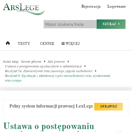
Rejestracja
Logowanie
SZUKAJ
TESTY
CENNIK
WIĘCEJ
Jesteś tutaj:
Strona główna
Akty prawne
Ustawa o postępowaniu egzekucyjnym w administracji
Rozdział 5a. Zatwierdzenie tymczasowego zajęcia ruchomości
Rozdział 8. Egzekucja z ułamkowej części nieruchomości oraz użytkowania
wieczystego
Pełny system informacji prawnej LexLege
SPRAWDŹ
Ustawa o postępowaniu