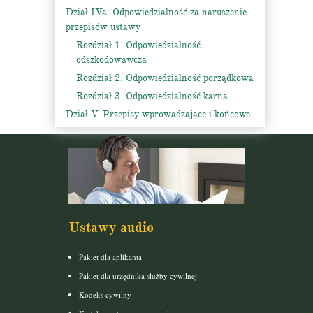
Dział IVa. Odpowiedzialność za naruszenie
przepisów ustawy
Rozdział 1. Odpowiedzialność
odszkodowawcza
Rozdział 2. Odpowiedzialność porządkowa
Rozdział 3. Odpowiedzialność karna
Dział V. Przepisy wprowadzające i końcowe
Ustawy audio
Pakiet dla aplikanta
Pakiet dla urzędnika służby cywilnej
Kodeks cywilny