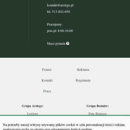
kontakt@arslege.pl
tel. 513-842-650
Pracujemy:
pon-pt: 8:00-16:00
Masz pytania
Pomoc
Reklama
Kontakt
Regulamin
Praca
Grupa Arslege:
Grupa Bonnier:
Lexlege
Puls Biznesu
Budownictwo
Bankier
Na potrzeby naszej witryny używamy plików cookie w celu personalizacji treści i reklam,
Skarbowcy
Puls Medycyny
analizowania ruchu na stronie oraz udostępniania funkcji mediów