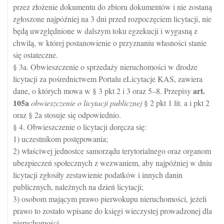
przez złożenie dokumentu do zbioru dokumentów i nie zostaną
zgłoszone najpóźniej na 3 dni przed rozpoczęciem licytacji, nie
będą uwzględnione w dalszym toku egzekucji i wygasną z
chwilą, w której postanowienie o przyznaniu własności stanie
się ostateczne.
§ 3a. Obwieszczenie o sprzedaży nieruchomości w drodze
licytacji za pośrednictwem Portalu eLicytacje KAS, zawiera
art.
dane, o których mowa w § 3 pkt 2 i 3 oraz 5–8. Przepisy
105a
obwieszczenie o licytacji publicznej
§ 2 pkt 1 lit. a i pkt 2
oraz § 2a stosuje się odpowiednio.
§ 4. Obwieszczenie o licytacji doręcza się:
1) uczestnikom postępowania;
2) właściwej jednostce samorządu terytorialnego oraz organom
ubezpieczeń społecznych z wezwaniem, aby najpóźniej w dniu
licytacji zgłosiły zestawienie podatków i innych danin
publicznych, należnych na dzień licytacji;
3) osobom mającym prawo pierwokupu nieruchomości, jeżeli
prawo to zostało wpisane do księgi wieczystej prowadzonej dla
nieruchomości.