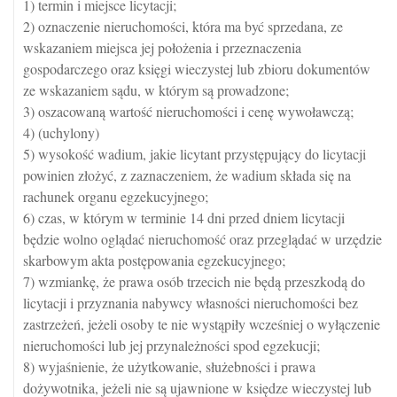
1) termin i miejsce licytacji;
2) oznaczenie nieruchomości, która ma być sprzedana, ze
wskazaniem miejsca jej położenia i przeznaczenia
gospodarczego oraz księgi wieczystej lub zbioru dokumentów
ze wskazaniem sądu, w którym są prowadzone;
3) oszacowaną wartość nieruchomości i cenę wywoławczą;
4) (uchylony)
5) wysokość wadium, jakie licytant przystępujący do licytacji
powinien złożyć, z zaznaczeniem, że wadium składa się na
rachunek organu egzekucyjnego;
6) czas, w którym w terminie 14 dni przed dniem licytacji
będzie wolno oglądać nieruchomość oraz przeglądać w urzędzie
skarbowym akta postępowania egzekucyjnego;
7) wzmiankę, że prawa osób trzecich nie będą przeszkodą do
licytacji i przyznania nabywcy własności nieruchomości bez
zastrzeżeń, jeżeli osoby te nie wystąpiły wcześniej o wyłączenie
nieruchomości lub jej przynależności spod egzekucji;
8) wyjaśnienie, że użytkowanie, służebności i prawa
dożywotnika, jeżeli nie są ujawnione w księdze wieczystej lub