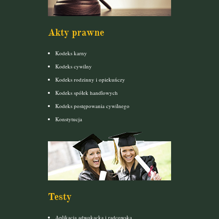
Akty prawne
Kodeks karny
Kodeks cywilny
Kodeks rodzinny i opiekuńczy
Kodeks spółek handlowych
Kodeks postępowania cywilnego
Konstytucja
Testy
Aplikacja adwokacka i radcowska