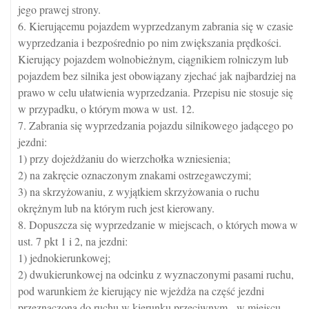
jego prawej strony.
6. Kierującemu pojazdem wyprzedzanym zabrania się w czasie
wyprzedzania i bezpośrednio po nim zwiększania prędkości.
Kierujący pojazdem wolnobieżnym, ciągnikiem rolniczym lub
pojazdem bez silnika jest obowiązany zjechać jak najbardziej na
prawo w celu ułatwienia wyprzedzania. Przepisu nie stosuje się
w przypadku, o którym mowa w ust. 12.
7. Zabrania się wyprzedzania pojazdu silnikowego jadącego po
jezdni:
1) przy dojeżdżaniu do wierzchołka wzniesienia;
2) na zakręcie oznaczonym znakami ostrzegawczymi;
3) na skrzyżowaniu, z wyjątkiem skrzyżowania o ruchu
okrężnym lub na którym ruch jest kierowany.
8. Dopuszcza się wyprzedzanie w miejscach, o których mowa w
ust. 7 pkt 1 i 2, na jezdni:
1) jednokierunkowej;
2) dwukierunkowej na odcinku z wyznaczonymi pasami ruchu,
pod warunkiem że kierujący nie wjeżdża na część jezdni
przeznaczoną do ruchu w kierunku przeciwnym - w miejscu,