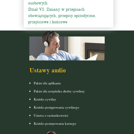
osobowych
Dział VI. Zmiany w przepisach
obowiązujących, przepisy epizodyczne,
przejściowe i końcowe
Ustawy audio
Pakiet dla aplikanta
Pakiet dla urzędnika służby cywilnej
Kodeks cywilny
Kodeks postępowania cywilnego
Ustawa o rachunkowości
Kodeks postepowania karnego