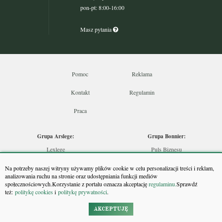
pon-pt: 8:00-16:00
Masz pytania
Pomoc
Reklama
Kontakt
Regulamin
Praca
Grupa Arslege:
Grupa Bonnier:
Lexlege
Puls Biznesu
Budownictwo
Bankier
Na potrzeby naszej witryny używamy plików cookie w celu personalizacji treści i reklam,
Skarbowcy
Puls Medycyny
analizowania ruchu na stronie oraz udostępniania funkcji mediów
społecznościowych.Korzystanie z portalu oznacza akceptację
regulaminu.
Sprawdź
Urzędnik
Monitor Firm
też:
politykę cookies
i
politykę prywatności
.
Rzeczoznawca
Puls Farmacji
Doradca Inwestycyjny
Pit.pl
AKCEPTUJĘ
Maklers