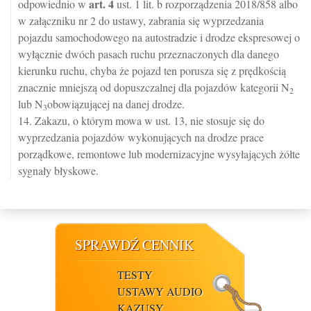
art.
4
odpowiednio w
ust. 1 lit. b rozporządzenia 2018/858 albo
w załączniku nr 2 do ustawy, zabrania się wyprzedzania
pojazdu samochodowego na autostradzie i drodze ekspresowej o
wyłącznie dwóch pasach ruchu przeznaczonych dla danego
kierunku ruchu, chyba że pojazd ten porusza się z prędkością
znacznie mniejszą od dopuszczalnej dla pojazdów kategorii N
2
lub N
obowiązującej na danej drodze.
3
14. Zakazu, o którym mowa w ust. 13, nie stosuje się do
wyprzedzania pojazdów wykonujących na drodze prace
porządkowe, remontowe lub modernizacyjne wysyłających żółte
sygnały błyskowe.
SPRAWDŹ CENNIK
TESTY
USTAWY AUDIO
KAZUSY