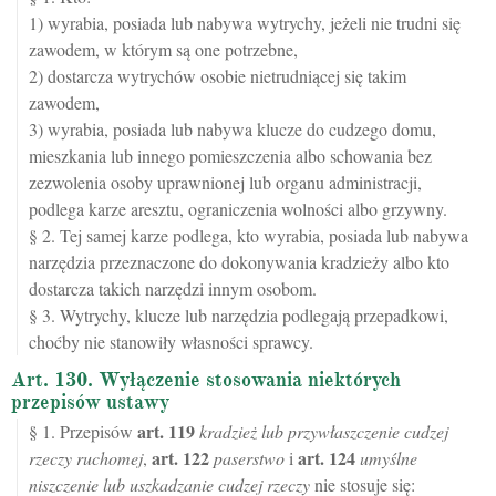
1) wyrabia, posiada lub nabywa wytrychy, jeżeli nie trudni się
zawodem, w którym są one potrzebne,
2) dostarcza wytrychów osobie nietrudniącej się takim
zawodem,
3) wyrabia, posiada lub nabywa klucze do cudzego domu,
mieszkania lub innego pomieszczenia albo schowania bez
zezwolenia osoby uprawnionej lub organu administracji,
podlega karze aresztu, ograniczenia wolności albo grzywny.
§ 2. Tej samej karze podlega, kto wyrabia, posiada lub nabywa
narzędzia przeznaczone do dokonywania kradzieży albo kto
dostarcza takich narzędzi innym osobom.
§ 3. Wytrychy, klucze lub narzędzia podlegają przepadkowi,
choćby nie stanowiły własności sprawcy.
Art. 130. Wyłączenie stosowania niektórych
przepisów ustawy
art.
119
§ 1. Przepisów
kradzież lub przywłaszczenie cudzej
art.
122
art.
124
rzeczy ruchomej
,
paserstwo
i
umyślne
niszczenie lub uszkadzanie cudzej rzeczy
nie stosuje się: