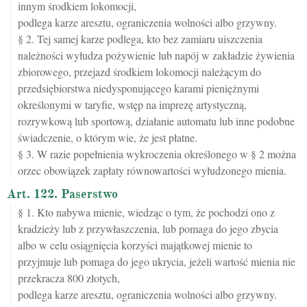
innym środkiem lokomocji,
podlega karze aresztu, ograniczenia wolności albo grzywny.
§ 2. Tej samej karze podlega, kto bez zamiaru uiszczenia
należności wyłudza pożywienie lub napój w zakładzie żywienia
zbiorowego, przejazd środkiem lokomocji należącym do
przedsiębiorstwa niedysponującego karami pieniężnymi
określonymi w taryfie, wstęp na imprezę artystyczną,
rozrywkową lub sportową, działanie automatu lub inne podobne
świadczenie, o którym wie, że jest płatne.
§ 3. W razie popełnienia wykroczenia określonego w § 2 można
orzec obowiązek zapłaty równowartości wyłudzonego mienia.
Art. 122. Paserstwo
§ 1. Kto nabywa mienie, wiedząc o tym, że pochodzi ono z
kradzieży lub z przywłaszczenia, lub pomaga do jego zbycia
albo w celu osiągnięcia korzyści majątkowej mienie to
przyjmuje lub pomaga do jego ukrycia, jeżeli wartość mienia nie
przekracza 800 złotych,
podlega karze aresztu, ograniczenia wolności albo grzywny.