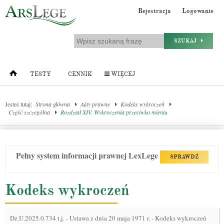
Rejestracja
Logowanie
SZUKAJ
TESTY
CENNIK
WIĘCEJ
Jesteś tutaj:
Strona główna
Akty prawne
Kodeks wykroczeń
Część szczególna
Rozdział XIV. Wykroczenia przeciwko mieniu
Pełny system informacji prawnej LexLege
SPRAWDŹ
Kodeks wykroczeń
Dz.U.2025.0.734 t.j.
-
Ustawa z dnia 20 maja 1971 r. - Kodeks wykroczeń