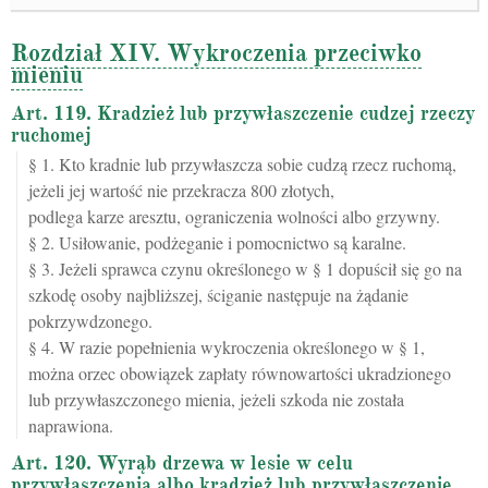
Rozdział XIV. Wykroczenia przeciwko
mieniu
Art. 119. Kradzież lub przywłaszczenie cudzej rzeczy
ruchomej
§ 1. Kto kradnie lub przywłaszcza sobie cudzą rzecz ruchomą,
jeżeli jej wartość nie przekracza 800 złotych,
podlega karze aresztu, ograniczenia wolności albo grzywny.
§ 2. Usiłowanie, podżeganie i pomocnictwo są karalne.
§ 3. Jeżeli sprawca czynu określonego w § 1 dopuścił się go na
szkodę osoby najbliższej, ściganie następuje na żądanie
pokrzywdzonego.
§ 4. W razie popełnienia wykroczenia określonego w § 1,
można orzec obowiązek zapłaty równowartości ukradzionego
lub przywłaszczonego mienia, jeżeli szkoda nie została
naprawiona.
Art. 120. Wyrąb drzewa w lesie w celu
przywłaszczenia albo kradzież lub przywłaszczenie