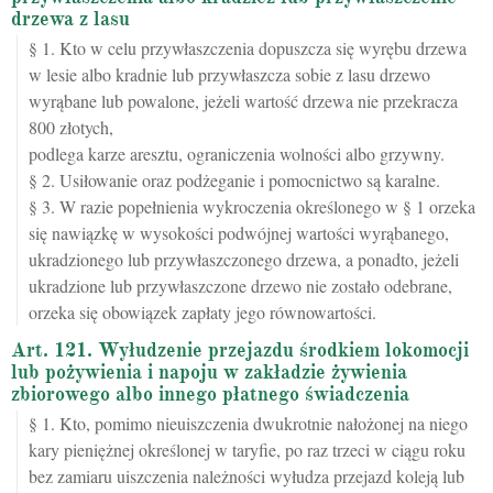
drzewa z lasu
§ 1. Kto w celu przywłaszczenia dopuszcza się wyrębu drzewa
w lesie albo kradnie lub przywłaszcza sobie z lasu drzewo
wyrąbane lub powalone, jeżeli wartość drzewa nie przekracza
800 złotych,
podlega karze aresztu, ograniczenia wolności albo grzywny.
§ 2. Usiłowanie oraz podżeganie i pomocnictwo są karalne.
§ 3. W razie popełnienia wykroczenia określonego w § 1 orzeka
się nawiązkę w wysokości podwójnej wartości wyrąbanego,
ukradzionego lub przywłaszczonego drzewa, a ponadto, jeżeli
ukradzione lub przywłaszczone drzewo nie zostało odebrane,
orzeka się obowiązek zapłaty jego równowartości.
Art. 121. Wyłudzenie przejazdu środkiem lokomocji
lub pożywienia i napoju w zakładzie żywienia
zbiorowego albo innego płatnego świadczenia
§ 1. Kto, pomimo nieuiszczenia dwukrotnie nałożonej na niego
kary pieniężnej określonej w taryfie, po raz trzeci w ciągu roku
bez zamiaru uiszczenia należności wyłudza przejazd koleją lub