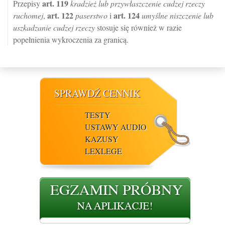
art.
119
Przepisy
kradzież lub przywłaszczenie cudzej rzeczy
art.
122
art.
124
ruchomej
,
paserstwo
i
umyślne niszczenie lub
uszkadzanie cudzej rzeczy
stosuje się również w razie
popełnienia wykroczenia za granicą.
SPRAWDŹ CENNIK
TESTY
USTAWY AUDIO
KAZUSY
LEXLEGE