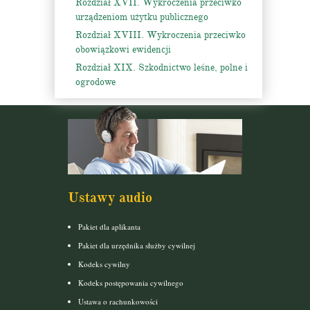
Rozdział XVII. Wykroczenia przeciwko
urządzeniom użytku publicznego
Rozdział XVIII. Wykroczenia przeciwko
obowiązkowi ewidencji
Rozdział XIX. Szkodnictwo leśne, polne i
ogrodowe
Ustawy audio
Pakiet dla aplikanta
Pakiet dla urzędnika służby cywilnej
Kodeks cywilny
Kodeks postępowania cywilnego
Ustawa o rachunkowości