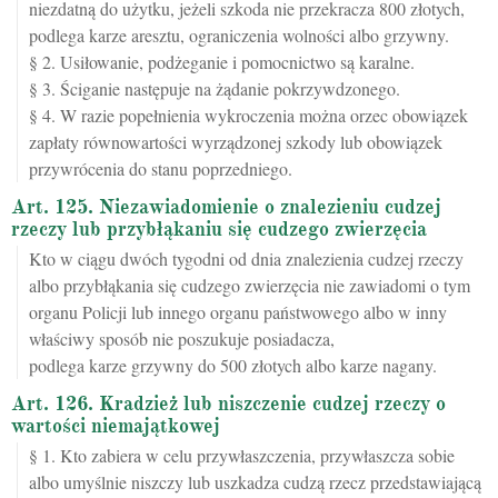
niezdatną do użytku, jeżeli szkoda nie przekracza 800 złotych,
podlega karze aresztu, ograniczenia wolności albo grzywny.
§ 2. Usiłowanie, podżeganie i pomocnictwo są karalne.
§ 3. Ściganie następuje na żądanie pokrzywdzonego.
§ 4. W razie popełnienia wykroczenia można orzec obowiązek
zapłaty równowartości wyrządzonej szkody lub obowiązek
przywrócenia do stanu poprzedniego.
Art. 125. Niezawiadomienie o znalezieniu cudzej
rzeczy lub przybłąkaniu się cudzego zwierzęcia
Kto w ciągu dwóch tygodni od dnia znalezienia cudzej rzeczy
albo przybłąkania się cudzego zwierzęcia nie zawiadomi o tym
organu Policji lub innego organu państwowego albo w inny
właściwy sposób nie poszukuje posiadacza,
podlega karze grzywny do 500 złotych albo karze nagany.
Art. 126. Kradzież lub niszczenie cudzej rzeczy o
wartości niemajątkowej
§ 1. Kto zabiera w celu przywłaszczenia, przywłaszcza sobie
albo umyślnie niszczy lub uszkadza cudzą rzecz przedstawiającą