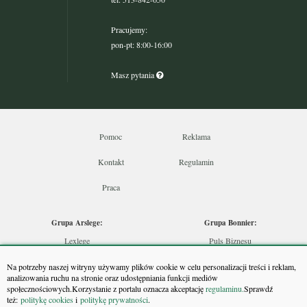
Pracujemy:
pon-pt: 8:00-16:00
Masz pytania
Pomoc
Reklama
Kontakt
Regulamin
Praca
Grupa Arslege:
Grupa Bonnier:
Lexlege
Puls Biznesu
Budownictwo
Bankier
Na potrzeby naszej witryny używamy plików cookie w celu personalizacji treści i reklam,
Skarbowcy
Puls Medycyny
analizowania ruchu na stronie oraz udostępniania funkcji mediów
społecznościowych.Korzystanie z portalu oznacza akceptację
regulaminu.
Sprawdź
Urzędnik
Monitor Firm
też:
politykę cookies
i
politykę prywatności
.
Rzeczoznawca
Puls Farmacji