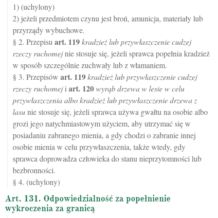
1) (uchylony)
2) jeżeli przedmiotem czynu jest broń, amunicja, materiały lub
przyrządy wybuchowe.
art.
119
§ 2. Przepisu
kradzież lub przywłaszczenie cudzej
rzeczy ruchomej
nie stosuje się, jeżeli sprawca popełnia kradzież
w sposób szczególnie zuchwały lub z włamaniem.
art.
119
§ 3. Przepisów
kradzież lub przywłaszczenie cudzej
art.
120
rzeczy ruchomej
i
wyrąb drzewa w lesie w celu
przywłaszczenia albo kradzież lub przywłaszczenie drzewa z
lasu
nie stosuje się, jeżeli sprawca używa gwałtu na osobie albo
grozi jego natychmiastowym użyciem, aby utrzymać się w
posiadaniu zabranego mienia, a gdy chodzi o zabranie innej
osobie mienia w celu przywłaszczenia, także wtedy, gdy
sprawca doprowadza człowieka do stanu nieprzytomności lub
bezbronności.
§ 4. (uchylony)
Art. 131. Odpowiedzialność za popełnienie
wykroczenia za granicą