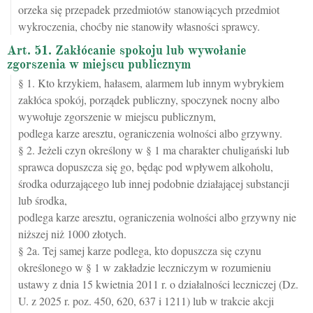
orzeka się przepadek przedmiotów stanowiących przedmiot
wykroczenia, choćby nie stanowiły własności sprawcy.
Art. 51. Zakłócanie spokoju lub wywołanie
zgorszenia w miejscu publicznym
§ 1. Kto krzykiem, hałasem, alarmem lub innym wybrykiem
zakłóca spokój, porządek publiczny, spoczynek nocny albo
wywołuje zgorszenie w miejscu publicznym,
podlega karze aresztu, ograniczenia wolności albo grzywny.
§ 2. Jeżeli czyn określony w § 1 ma charakter chuligański lub
sprawca dopuszcza się go, będąc pod wpływem alkoholu,
środka odurzającego lub innej podobnie działającej substancji
lub środka,
podlega karze aresztu, ograniczenia wolności albo grzywny nie
niższej niż 1000 złotych.
§ 2a. Tej samej karze podlega, kto dopuszcza się czynu
określonego w § 1 w zakładzie leczniczym w rozumieniu
ustawy z dnia 15 kwietnia 2011 r. o działalności leczniczej (Dz.
U. z 2025 r. poz. 450, 620, 637 i 1211) lub w trakcie akcji