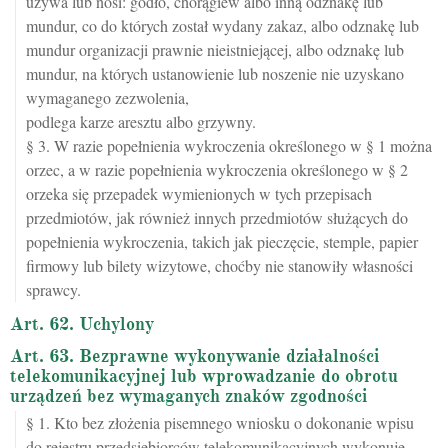
używa lub nosi: godło, chorągiew albo inną odznakę lub
mundur, co do których został wydany zakaz, albo odznakę lub
mundur organizacji prawnie nieistniejącej, albo odznakę lub
mundur, na których ustanowienie lub noszenie nie uzyskano
wymaganego zezwolenia,
podlega karze aresztu albo grzywny.
§ 3. W razie popełnienia wykroczenia określonego w § 1 można
orzec, a w razie popełnienia wykroczenia określonego w § 2
orzeka się przepadek wymienionych w tych przepisach
przedmiotów, jak również innych przedmiotów służących do
popełnienia wykroczenia, takich jak pieczęcie, stemple, papier
firmowy lub bilety wizytowe, choćby nie stanowiły własności
sprawcy.
Art. 62. Uchylony
Art. 63. Bezprawne wykonywanie działalności
telekomunikacyjnej lub wprowadzanie do obrotu
urządzeń bez wymaganych znaków zgodności
§ 1. Kto bez złożenia pisemnego wniosku o dokonanie wpisu
do rejestru przedsiębiorców telekomunikacyjnych wykonuje