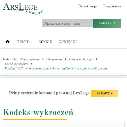
Rejestracja
Logowanie
SZUKAJ
TESTY
CENNIK
WIĘCEJ
Jesteś tutaj:
Strona główna
Akty prawne
Kodeks wykroczeń
Część szczególna
Rozdział VIII. Wykroczenia przeciwko porządkowi i spokojowi publicznemu
Pełny system informacji prawnej LexLege
SPRAWDŹ
Kodeks wykroczeń