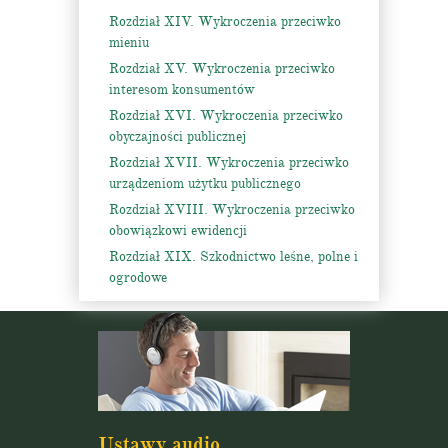
Rozdział XIV. Wykroczenia przeciwko
mieniu
Rozdział XV. Wykroczenia przeciwko
interesom konsumentów
Rozdział XVI. Wykroczenia przeciwko
obyczajności publicznej
Rozdział XVII. Wykroczenia przeciwko
urządzeniom użytku publicznego
Rozdział XVIII. Wykroczenia przeciwko
obowiązkowi ewidencji
Rozdział XIX. Szkodnictwo leśne, polne i
ogrodowe
Ustawy audio