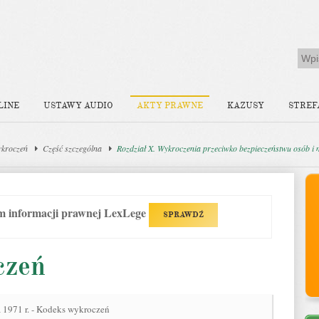
LINE
USTAWY AUDIO
AKTY PRAWNE
KAZUSY
STREF
ykroczeń
Część szczególna
Rozdział X. Wykroczenia przeciwko bezpieczeństwu osób i 
em informacji prawnej LexLege
SPRAWDŹ
czeń
 1971 r. - Kodeks wykroczeń