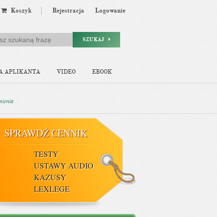
Koszyk
Rejestracja
Logowanie
SZUKAJ
A APLIKANTA
VIDEO
EBOOK
mienia
SPRAWDŹ CENNIK
TESTY
USTAWY AUDIO
KAZUSY
LEXLEGE