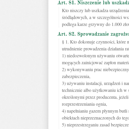
Art. 81. Niszczenie lub uszka
Kto niszczy lub uszkadza urządzeni
śródlądowych, a w szczególności wsz
podlega karze grzywny do 1.000 złot
Art. 82. Sprowadzanie zagroże
§ 1. Kto dokonuje czynności, które 
utrudnienie prowadzenia działania r
1) niedozwolonym używaniu otwarteg
mogących zainicjować zapłon materi
2) wykonywaniu prac niebezpieczn
zabezpieczenia,
3) używaniu instalacji, urządzeń i 
technicznie albo użytkowaniu ich w
określonymi przez producenta, jeżel
rozprzestrzeniania ognia,
4) napełnianiu gazem płynnym butli n
obiektach nieprzeznaczonych do tego
5) nieprzestrzeganiu zasad bezpiec