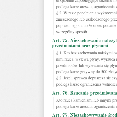
urządzenie zapobiegające takiemu n
podlega karze aresztu, ograniczenia
§ 2. W razie popełnienia wykroczen
zniszczonego lub uszkodzonego prz
poprzedniego, a także orzec podanie
szczególny sposób.
Art. 75. Niezachowanie należyt
przedmiotami oraz płynami
§ 1. Kto bez zachowania należytej o
nimi rzuca, wylewa płyny, wyrzuca 
przedmiotów lub wylewania się pły
podlega karze grzywny do 500 złoty
§ 2. Jeżeli sprawca dopuszcza się cz
podlega karze ograniczenia wolności
Art. 76. Rzucanie przedmiotam
Kto rzuca kamieniami lub innymi p
podlega karze aresztu, ograniczenia
Art. 77. Niezachowywanie środ