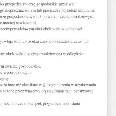
lbo przepędza zwierzę gospodarskie przez wał
go nieprzeznaczonym lub przejeżdża pojazdem innym niż
ierzę gospodarskie wzdłuż po wale przeciwpowodziowym,
ie mocnej nawierzchni,
 przeciwpowodziowym albo obok wału w odległości
, wbija słup lub osadza znak albo zasadza drzewo lub
b rów obok wału przeciwpowodziowego w odległości
ym zwierzę gospodarskie,
rzeciwpowodziowym,
agany.
arusza inne niż określone w § 1 ograniczenia w użytkowaniu
dzone przez właściwy organ administracji państwowej
ia można orzec obowiązek przywrócenia do stanu