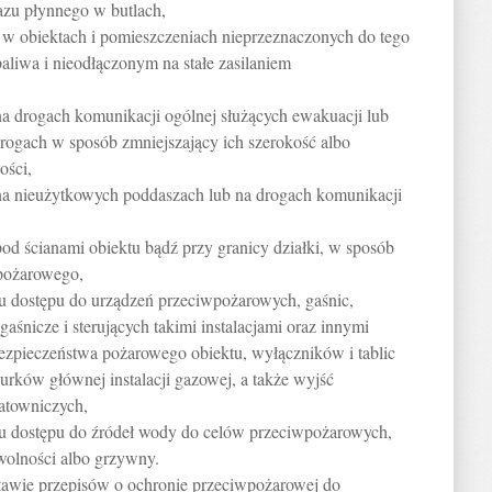
azu płynnego w butlach,
 w obiektach i pomieszczeniach nieprzeznaczonych do tego
aliwa i nieodłączonym na stałe zasilaniem
na drogach komunikacji ogólnej służących ewakuacji lub
rogach w sposób zmniejszający ich szerokość albo
ości,
na nieużytkowych poddaszach lub na drogach komunikacji
od ścianami obiektu bądź przy granicy działki, w sposób
 pożarowego,
iu dostępu do urządzeń przeciwpożarowych, gaśnic,
gaśnicze i sterujących takimi instalacjami oraz innymi
bezpieczeństwa pożarowego obiektu, wyłączników i tablic
urków głównej instalacji gazowej, a także wyjść
ratowniczych,
iu dostępu do źródeł wody do celów przeciwpożarowych,
 wolności albo grzywny.
tawie przepisów o ochronie przeciwpożarowej do