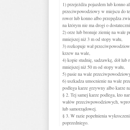
1) przejeżdża pojazdem lub konno a
przeciwpowodziowy w miejscu do te
rower lub konno albo przepędza zw
na którym nie ma drogi o dostateczn
2) orze lub bronuje ziemię na wale
mniejszej niż 3 m od stopy wału,
3) rozkopuje wał przeciwpowodziowy
krzew na wale,
4) kopie studnię, sadzawkę, dół lu
mniejszej niż 50 m od stopy wału,
5) pasie na wale przeciwpowodziow
6) uszkadza umocnienie na wale p
podlega karze grzywny albo karze n
§ 2. Tej samej karze podlega, kto n
wałów przeciwpowodziowych, wprowa
lub samorządowej.
§ 3. W razie popełnienia wykroczen
poprzedniego.