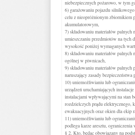
niebezpiecznych pożarowo, w tym g
6) garażowaniu pojazdu silnikowego
celu z nieopróżnionym zbiornikiem p
akumulatorowym,
7) składowaniu materiałów palnych 
umieszczaniu przedmiotów na tych d
wysokość poniżej wymaganych wart
8) składowaniu materiałów palnych 
ogólnej w piwnicach,
9) składowaniu materiałów palnych p
naruszający zasady bezpieczeństwa
10) uniemożliwianiu lub ograniczan
urządzeń uruchamiających instalacje 
instalacjami wpływającymi na stan 
rozdzielczych prądu elektrycznego, k
ewakuacyjnych oraz okien dla ekip 
11) uniemożliwianiu lub ograniczan
podlega karze aresztu, ograniczenia
§ 2. Kto, będąc obowiązany na pods