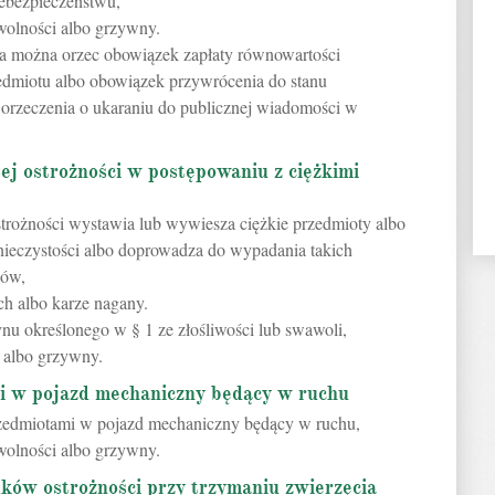
iebezpieczeństwu,
 wolności albo grzywny.
ia można orzec obowiązek zapłaty równowartości
edmiotu albo obowiązek przywrócenia do stanu
 orzeczenia o ukaraniu do publicznej wiadomości w
ej ostrożności w postępowaniu z ciężkimi
strożności wystawia lub wywiesza ciężkie przedmioty albo
nieczystości albo doprowadza do wypadania takich
nów,
ch albo karze nagany.
ynu określonego w § 1 ze złośliwości lub swawoli,
 albo grzywny.
i w pojazd mechaniczny będący w ruchu
rzedmiotami w pojazd mechaniczny będący w ruchu,
 wolności albo grzywny.
ków ostrożności przy trzymaniu zwierzęcia