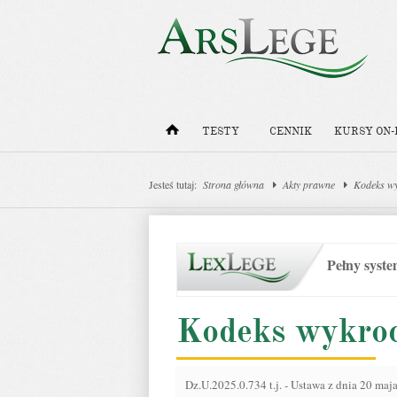
TESTY
CENNIK
KURSY ON-
Jesteś tutaj:
Strona główna
Akty prawne
Kodeks w
Pełny syst
Kodeks wykro
Dz.U.2025.0.734 t.j.
-
Ustawa z dnia 20 maja