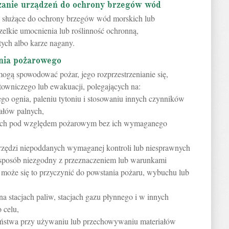
dzanie urządzeń do ochrony brzegów wód
a służące do ochrony brzegów wód morskich lub
elkie umocnienia lub roślinność ochronną,
ych albo karze nagany.
nia pożarowego
mogą spowodować pożar, jego rozprzestrzenianie się,
atowniczego lub ewakuacji, polegających na:
o ognia, paleniu tytoniu i stosowaniu innych czynników
ałów palnych,
ych pod względem pożarowym bez ich wymaganego
narzędzi niepoddanych wymaganej kontroli lub niesprawnych
 sposób niezgodny z przeznaczeniem lub warunkami
i może się to przyczynić do powstania pożaru, wybuchu lub
a stacjach paliw, stacjach gazu płynnego i w innych
 celu,
zeństwa przy używaniu lub przechowywaniu materiałów