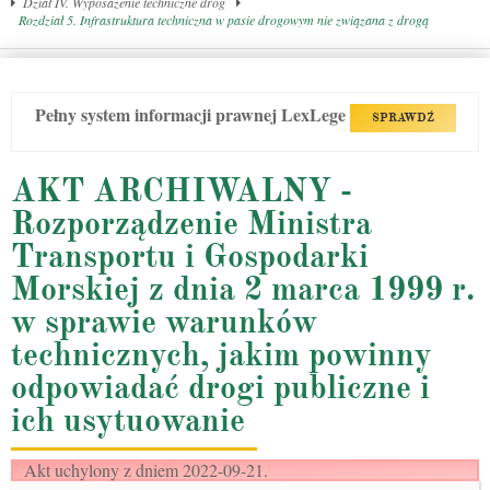
Dział IV. Wyposażenie techniczne dróg
Rozdział 5. Infrastruktura techniczna w pasie drogowym nie związana z drogą
Pełny system informacji prawnej LexLege
SPRAWDŹ
AKT ARCHIWALNY -
Rozporządzenie Ministra
Transportu i Gospodarki
Morskiej z dnia 2 marca 1999 r.
w sprawie warunków
technicznych, jakim powinny
odpowiadać drogi publiczne i
ich usytuowanie
Akt uchylony z dniem 2022-09-21.