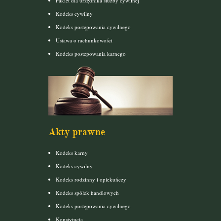
Pakiet dla urzędnika służby cywilnej
Kodeks cywilny
Kodeks postępowania cywilnego
Ustawa o rachunkowości
Kodeks postepowania karnego
Akty prawne
Kodeks karny
Kodeks cywilny
Kodeks rodzinny i opiekuńczy
Kodeks spółek handlowych
Kodeks postępowania cywilnego
Konstytucja