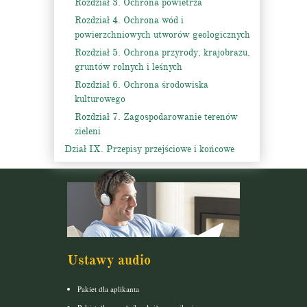
Rozdział 3. Ochrona powietrza
Rozdział 4. Ochrona wód i
powierzchniowych utworów geologicznych
Rozdział 5. Ochrona przyrody, krajobrazu,
gruntów rolnych i leśnych
Rozdział 6. Ochrona środowiska
kulturowego
Rozdział 7. Zagospodarowanie terenów
zieleni
Dział IX. Przepisy przejściowe i końcowe
Ustawy audio
Pakiet dla aplikanta