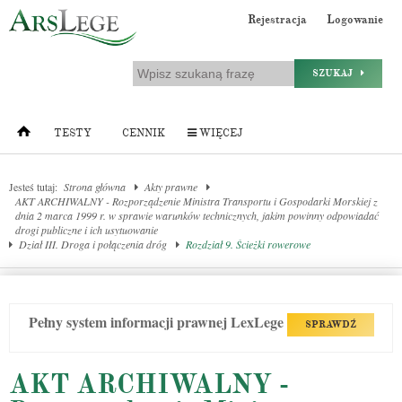
Rejestracja
Logowanie
SZUKAJ
TESTY
CENNIK
WIĘCEJ
Jesteś tutaj:
Strona główna
Akty prawne
AKT ARCHIWALNY - Rozporządzenie Ministra Transportu i Gospodarki Morskiej z
dnia 2 marca 1999 r. w sprawie warunków technicznych, jakim powinny odpowiadać
drogi publiczne i ich usytuowanie
Dział III. Droga i połączenia dróg
Rozdział 9. Ścieżki rowerowe
Pełny system informacji prawnej LexLege
SPRAWDŹ
AKT ARCHIWALNY -