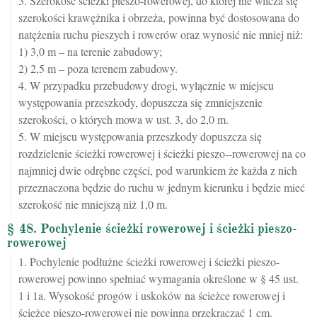
3. Szerokość ścieżki pieszo-rowerowej, do której nie wlicza się
szerokości krawężnika i obrzeża, powinna być dostosowana do
natężenia ruchu pieszych i rowerów oraz wynosić nie mniej niż:
1) 3,0 m – na terenie zabudowy;
2) 2,5 m – poza terenem zabudowy.
4. W przypadku przebudowy drogi, wyłącznie w miejscu
występowania przeszkody, dopuszcza się zmniejszenie
szerokości, o których mowa w ust. 3, do 2,0 m.
5. W miejscu występowania przeszkody dopuszcza się
rozdzielenie ścieżki rowerowej i ścieżki pieszo--rowerowej na co
najmniej dwie odrębne części, pod warunkiem że każda z nich
przeznaczona będzie do ruchu w jednym kierunku i będzie mieć
szerokość nie mniejszą niż 1,0 m.
§ 48. Pochylenie ścieżki rowerowej i ścieżki pieszo-
rowerowej
1. Pochylenie podłużne ścieżki rowerowej i ścieżki pieszo-
rowerowej powinno spełniać wymagania określone w § 45 ust.
1 i 1a. Wysokość progów i uskoków na ścieżce rowerowej i
ścieżce pieszo-rowerowej nie powinna przekraczać 1 cm.