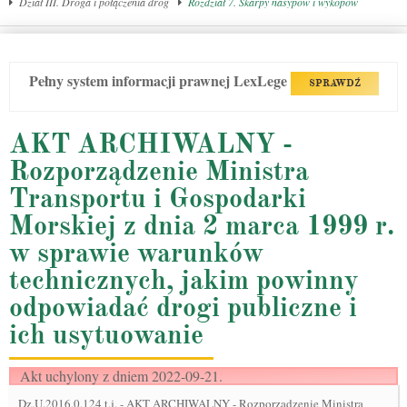
Dział III. Droga i połączenia dróg
Rozdział 7. Skarpy nasypów i wykopów
Pełny system informacji prawnej LexLege
SPRAWDŹ
AKT ARCHIWALNY -
Rozporządzenie Ministra
Transportu i Gospodarki
Morskiej z dnia 2 marca 1999 r.
w sprawie warunków
technicznych, jakim powinny
odpowiadać drogi publiczne i
ich usytuowanie
Akt uchylony z dniem 2022-09-21.
Dz.U.2016.0.124 t.j.
-
AKT ARCHIWALNY - Rozporządzenie Ministra