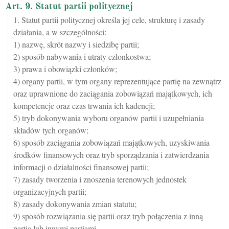
Art. 9. Statut partii politycznej
1. Statut partii politycznej określa jej cele, strukturę i zasady
działania, a w szczególności:
1) nazwę, skrót nazwy i siedzibę partii;
2) sposób nabywania i utraty członkostwa;
3) prawa i obowiązki członków;
4) organy partii, w tym organy reprezentujące partię na zewnątrz
oraz uprawnione do zaciągania zobowiązań majątkowych, ich
kompetencje oraz czas trwania ich kadencji;
5) tryb dokonywania wyboru organów partii i uzupełniania
składów tych organów;
6) sposób zaciągania zobowiązań majątkowych, uzyskiwania
środków finansowych oraz tryb sporządzania i zatwierdzania
informacji o działalności finansowej partii;
7) zasady tworzenia i znoszenia terenowych jednostek
organizacyjnych partii;
8) zasady dokonywania zmian statutu;
9) sposób rozwiązania się partii oraz tryb połączenia z inną
partią lub innymi partiami.