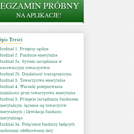
Spis Treści
Rozdział 1. Przepisy ogólne
Rozdział 2. Fundusze emerytalne
Rozdział 2a. System zarządzania w
pracowniczym towarzystwie
Rozdział 2b. Działalność transgraniczna
Rozdział 3. Towarzystwa emerytalne
Rozdział 4. Warunki podejmowania
działalności przez towarzystwa emerytalne
Rozdział 5. Przejęcie zarządzania funduszem
emerytalnym, łączenie się towarzystw
emerytalnych i likwidacja funduszu
emerytalnego
Rozdział 5a. Połączenie funduszy będących
funduszami zdefiniowanej daty