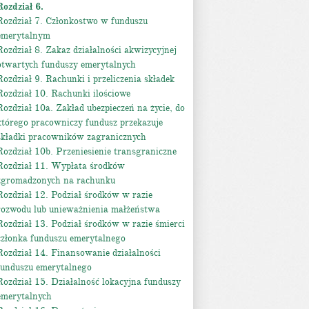
Rozdział 6.
Rozdział 7. Członkostwo w funduszu
emerytalnym
Rozdział 8. Zakaz działalności akwizycyjnej
otwartych funduszy emerytalnych
Rozdział 9. Rachunki i przeliczenia składek
Rozdział 10. Rachunki ilościowe
Rozdział 10a. Zakład ubezpieczeń na życie, do
którego pracowniczy fundusz przekazuje
składki pracowników zagranicznych
Rozdział 10b. Przeniesienie transgraniczne
Rozdział 11. Wypłata środków
zgromadzonych na rachunku
Rozdział 12. Podział środków w razie
rozwodu lub unieważnienia małżeństwa
Rozdział 13. Podział środków w razie śmierci
członka funduszu emerytalnego
Rozdział 14. Finansowanie działalności
funduszu emerytalnego
Rozdział 15. Działalność lokacyjna funduszy
emerytalnych