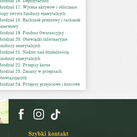
Rozdział 16. Depozytariusz
Rozdział 17. Wycena aktywów i obliczanie
stopy zwrotu funduszy emerytalnych
Rozdział 18. Rachunek premiowy i rachunek
rezerwowy
Rozdział 19. Fundusz Gwarancyjny
Rozdział 20. Obowiązki informacyjne
funduszy emerytalnych
Rozdział 21. Nadzór nad działalnością
funduszy emerytalnych
Rozdział 22. Przepisy karne
Rozdział 23. Zmiany w przepisach
obowiązujących
Rozdział 24. Przepisy przejściowe i końcowe
Szybki kontakt