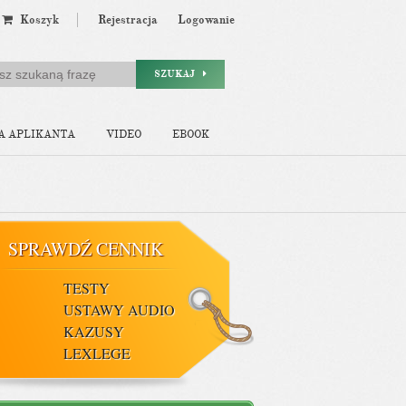
Koszyk
Rejestracja
Logowanie
SZUKAJ
A APLIKANTA
VIDEO
EBOOK
SPRAWDŹ CENNIK
TESTY
USTAWY AUDIO
KAZUSY
LEXLEGE