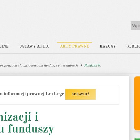
LINE
USTAWY AUDIO
AKTY PRAWNE
KAZUSY
STREF
organizacji i funkcjonowaniu funduszy emerytalnych
Rozdział 6.
em informacji prawnej LexLege
SPRAWDŹ
izacji i
u funduszy