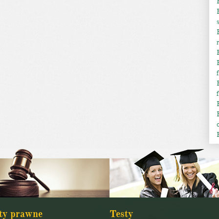
ty prawne
Testy