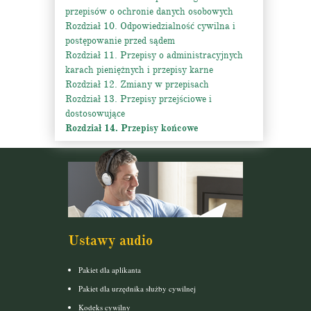
przepisów o ochronie danych osobowych
Rozdział 10. Odpowiedzialność cywilna i
postępowanie przed sądem
Rozdział 11. Przepisy o administracyjnych
karach pieniężnych i przepisy karne
Rozdział 12. Zmiany w przepisach
Rozdział 13. Przepisy przejściowe i
dostosowujące
Rozdział 14. Przepisy końcowe
Ustawy audio
Pakiet dla aplikanta
Pakiet dla urzędnika służby cywilnej
Kodeks cywilny