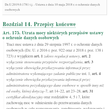
Dz.U.2019.0.1781 t.j.
-
Ustawa z dnia 10 maja 2018 r. o ochronie danych
osobowych
Rozdział 14. Przepisy końcowe
Art. 175. Utrata mocy niektórych przepisów ustawy
o ochronie danych osobowych
Traci moc ustawa z dnia 29 sierpnia 1997 r. o ochronie danych
osobowych (Dz. U. z 2016 r. poz. 922 oraz z 2018 r. poz. 138 i
art.
1
art.
2
723) z wyjątkiem
zakres regulacji ustawy
,
art.
3
wyłączenie stosowania przepisów rozporządzenia
,
wyłączenie obowiązku przekazywania informacji przez
art.
4
administratora wykonującego zadanie publiczne
ust. 1,
wyłączenie obowiązku przekazywania informacji przez
administratora pozyskującego dane osobowe w sposób inny niż
art.
31
od osoby, której dotyczą
–7, art 14–22, art 23–28,
certyfikat akredytacyjny
oraz rozdziałów 4, 5 i 7, które
zachowują moc w odniesieniu do przetwarzania danych
osobowych w celu rozpoznawania, zapobiegania, wykrywania i