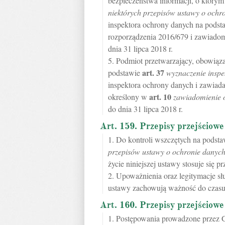
bezpieczeństwa informacji, o któr
niektórych przepisów ustawy o och
inspektora ochrony danych na pods
rozporządzenia 2016/679 i zawiadom
dnia 31 lipca 2018 r.
5. Podmiot przetwarzający, obowiąz
art.
37
podstawie
wyznaczenie insp
inspektora ochrony danych i zawiad
art.
10
określony w
zawiadomienie 
do dnia 31 lipca 2018 r.
Art. 159. Przepisy przejściowe
1. Do kontroli wszczętych na podst
przepisów ustawy o ochronie danyc
życie niniejszej ustawy stosuje się 
2. Upoważnienia oraz legitymacje sł
ustawy zachowują ważność do czasu 
Art. 160. Przepisy przejściowe
1. Postępowania prowadzone przez