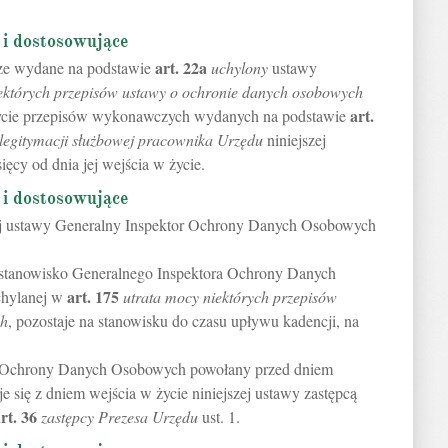
 i dostosowujące
art.
22a
ze wydane na podstawie
uchylony
ustawy
ektórych przepisów ustawy o ochronie danych osobowych
art.
życie przepisów wykonawczych wydanych na podstawie
legitymacji służbowej pracownika Urzędu
niniejszej
ięcy od dnia jej wejścia w życie.
 i dostosowujące
zej ustawy Generalny Inspektor Ochrony Danych Osobowych
a stanowisko Generalnego Inspektora Ochrony Danych
art.
175
chylanej w
utrata mocy niektórych przepisów
ch
, pozostaje na stanowisku do czasu upływu kadencji, na
ra Ochrony Danych Osobowych powołany przed dniem
je się z dniem wejścia w życie niniejszej ustawy zastępcą
rt.
36
zastępcy Prezesa Urzędu
ust. 1.