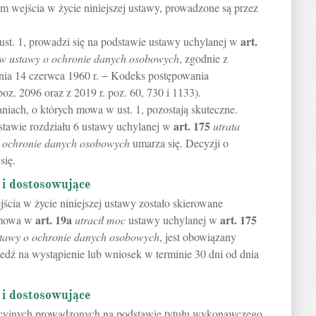
m wejścia w życie niniejszej ustawy, prowadzone są przez
art.
ust. 1, prowadzi się na podstawie ustawy uchylanej w
sów ustawy o ochronie danych osobowych
, zgodnie z
nia 14 czerwca 1960 r. − Kodeks postępowania
poz. 2096 oraz z 2019 r. poz. 60, 730 i 1133).
iach, o których mowa w ust. 1, pozostają skuteczne.
art.
175
tawie rozdziału 6 ustawy uchylanej w
utrata
o ochronie danych osobowych
umarza się. Decyzji o
się.
 i dostosowujące
ścia w życie niniejszej ustawy zostało skierowane
art.
19a
art.
175
m mowa w
utracił moc
ustawy uchylanej w
stawy o ochronie danych osobowych
, jest obowiązany
dź na wystąpienie lub wniosek w terminie 30 dni od dnia
 i dostosowujące
cyjnych prowadzonych na podstawie tytułu wykonawczego