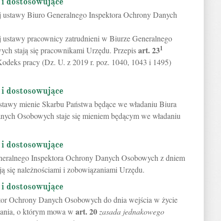
 i dostosowujące
zej ustawy Biuro Generalnego Inspektora Ochrony Danych
ej ustawy pracownicy zatrudnieni w Biurze Generalnego
1
art.
23
ch stają się pracownikami Urzędu. Przepis
Kodeks pracy (Dz. U. z 2019 r. poz. 1040, 1043 i 1495)
 i dostosowujące
 ustawy mienie Skarbu Państwa będące we władaniu Biura
nych Osobowych staje się mieniem będącym we władaniu
 i dostosowujące
eneralnego Inspektora Ochrony Danych Osobowych z dniem
ają się należnościami i zobowiązaniami Urzędu.
 i dostosowujące
or Ochrony Danych Osobowych do dnia wejścia w życie
art.
20
zdania, o którym mowa w
zasada jednakowego