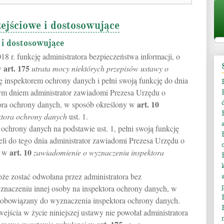
ejściowe i dostosowujące
 i dostosowujące
8 r. funkcję administratora bezpieczeństwa informacji, o
art.
175
w
utrata mocy niektórych przepisów ustawy o
się inspektorem ochrony danych i pełni swoją funkcję do dnia
tym dniem administrator zawiadomi Prezesa Urzędu o
art.
10
ora ochrony danych, w sposób określony w
ktora ochrony danych
ust. 1.
m ochrony danych na podstawie ust. 1, pełni swoją funkcję
żeli do tego dnia administrator zawiadomi Prezesa Urzędu o
art.
10
y w
zawiadomienie o wyznaczeniu inspektora
oże zostać odwołana przez administratora bez
naczeniu innej osoby na inspektora ochrony danych, w
st obowiązany do wyznaczenia inspektora ochrony danych.
wejścia w życie niniejszej ustawy nie powołał administratora