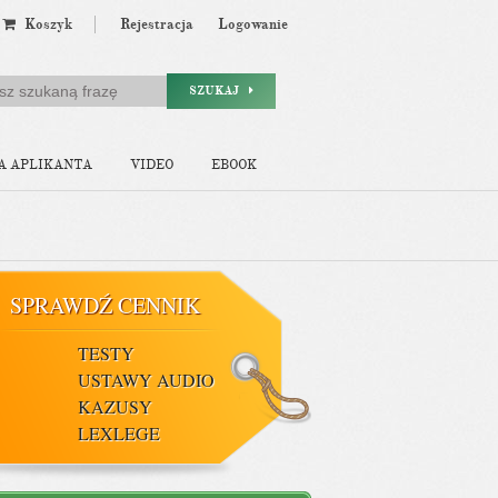
Koszyk
Rejestracja
Logowanie
SZUKAJ
A APLIKANTA
VIDEO
EBOOK
SPRAWDŹ CENNIK
TESTY
USTAWY AUDIO
KAZUSY
LEXLEGE