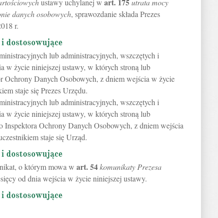
art.
175
artościowych
ustawy uchylanej w
utrata mocy
ronie danych osobowych
, sprawozdanie składa Prezes
018 r.
 i dostosowujące
nistracyjnych lub administracyjnych, wszczętych i
 w życie niniejszej ustawy, w których stroną lub
tor Ochrony Danych Osobowych, z dniem wejścia w życie
kiem staje się Prezes Urzędu.
nistracyjnych lub administracyjnych, wszczętych i
 w życie niniejszej ustawy, w których stroną lub
go Inspektora Ochrony Danych Osobowych, z dniem wejścia
uczestnikiem staje się Urząd.
 i dostosowujące
art.
54
nikat, o którym mowa w
komunikaty Prezesa
esięcy od dnia wejścia w życie niniejszej ustawy.
 i dostosowujące