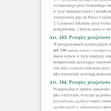
wystawionego przez Generalnego I
w życie niniejszej ustawy i niezakoń
wierzycielem staje się Prezes Urzędu
2. Czynności dokonane przez Gene
postępowaniu, o którym mowa w ust. 
Art. 163. Przepisy przejściowe
W postępowaniach egzekucyjnych ws
art.
110
zmiana ustawy o postępowa
dniem wejścia w życie niniejszej u
postanowienia zawierające stanowi
oraz inne czynności dokonane prze
jako wierzyciela, pozostają skuteczne
Art. 164. Przepisy przejściowe
Postępowania w sprawie stanowisk
jako wierzyciela, wszczęte na podst
prowadzenia egzekucji
ustawy zmie
egzekucyjnym w administracji
i niez