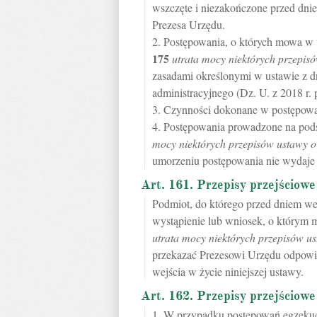
wszczęte i niezakończone przed dnie
Prezesa Urzędu.
2. Postępowania, o których mowa w 
175
utrata mocy niektórych przepi
zasadami określonymi w ustawie z d
administracyjnego (Dz. U. z 2018 r. 
3. Czynności dokonane w postępowan
4. Postępowania prowadzone na pods
mocy niektórych przepisów ustawy 
umorzeniu postępowania nie wydaje 
Art. 161. Przepisy przejściowe
Podmiot, do którego przed dniem wej
wystąpienie lub wniosek, o który
utrata mocy niektórych przepisów u
przekazać Prezesowi Urzędu odpowie
wejścia w życie niniejszej ustawy.
Art. 162. Przepisy przejściowe
1. W przypadku postępowań egzeku