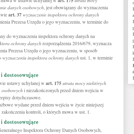
art.
175
ym mowa w ustawie uchylanej w
utrata mocy
ronie danych osobowych
, jest obowiązany do wyznaczenia
art.
37
tawie
wyznaczenie inspektora ochrony danych
ienia Prezesa Urzędu o jego wyznaczeniu, w terminie do
any do wyznaczenia inspektora ochrony danych na
ektora ochrony danych
rozporządzenia 2016/679, wyznacza
amia Prezesa Urzędu o jego wyznaczeniu, w sposób
o wyznaczeniu inspektora ochrony danych
ust. 1, w terminie
 i dostosowujące
art.
175
awie ustawy uchylanej w
utrata mocy niektórych
h osobowych
i niezakończonych przed dniem wejścia w
przepisy dotychczasowe.
użbowe wydane przed dniem wejścia w życie niniejszej
zakończenia kontroli, o których mowa w ust. 1.
 i dostosowujące
 Generalnego Inspektora Ochrony Danych Osobowych,