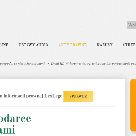
LINE
USTAWY AUDIO
AKTY PRAWNE
KAZUSY
STREF
gospodarce nieruchomościami
Dział III. Wykonywanie, ograniczanie lub pozbawianie p
em informacji prawnej LexLege
SPRAWDŹ
odarce
ami