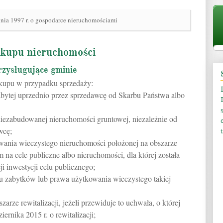
pnia 1997 r. o gospodarce nieruchomościami
okupu nieruchomości
rzysługujące gminie
okupu w przypadku sprzedaży:
bytej uprzednio przez sprzedawcę od Skarbu Państwa albo
iezabudowanej nieruchomości gruntowej, niezależnie od
wcę;
wania wieczystego nieruchomości położonej na obszarze
a cele publiczne albo nieruchomości, dla której została
ji inwestycji celu publicznego;
ru zabytków lub prawa użytkowania wieczystego takiej
arze rewitalizacji, jeżeli przewiduje to uchwała, o której
iernika 2015 r. o rewitalizacji;