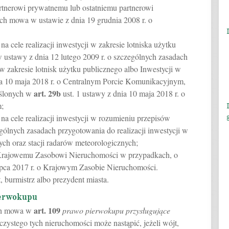
rtnerowi prywatnemu lub ostatniemu partnerowi
h mowa w ustawie z dnia 19 grudnia 2008 r. o
a cele realizacji inwestycji w zakresie lotniska użytku
 ustawy z dnia 12 lutego 2009 r. o szczególnych zasadach
i w zakresie lotnisk użytku publicznego albo Inwestycji w
ia 10 maja 2018 r. o Centralnym Porcie Komunikacyjnym,
art.
29b
eślonych w
ust. 1 ustawy z dnia 10 maja 2018 r. o
;
na cele realizacji inwestycji w rozumieniu przepisów
ególnych zasadach przygotowania do realizacji inwestycji w
ch oraz stacji radarów meteorologicznych;
 Krajowemu Zasobowi Nieruchomości w przypadkach, o
ipca 2017 r. o Krajowym Zasobie Nieruchomości.
burmistrz albo prezydent miasta.
ierwokupu
art.
109
ych mowa w
prawo pierwokupu przysługujące
zystego tych nieruchomości może nastąpić, jeżeli wójt,