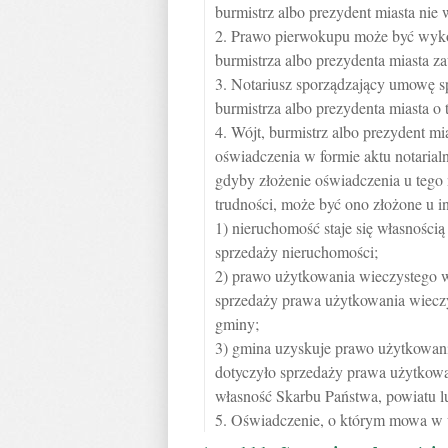
burmistrz albo prezydent miasta ni
2. Prawo pierwokupu może być wykon
burmistrza albo prezydenta miasta z
3. Notariusz sporządzający umowę s
burmistrza albo prezydenta miasta o 
4. Wójt, burmistrz albo prezydent m
oświadczenia w formie aktu notaria
gdyby złożenie oświadczenia u tego
trudności, może być ono złożone u i
1) nieruchomość staje się własności
sprzedaży nieruchomości;
2) prawo użytkowania wieczystego w
sprzedaży prawa użytkowania wieczy
gminy;
3) gmina uzyskuje prawo użytkowan
dotyczyło sprzedaży prawa użytkowa
własność Skarbu Państwa, powiatu 
5. Oświadczenie, o którym mowa w us