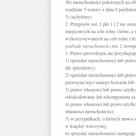
4b) nieruchomości położonych na obs
rozdziale 5 ustawy z dnia 9 październ
5) (uchylony)
2. Przepisów ust. 1 pkt 1 i 2 nie st
miejscowych na cele rolne i leśne,
wykorzystywanych na cele rolne i le
podziale nieruchomości
ust. 2 stosuj
3. Prawo pierwokupu nie przysługuje,
1) sprzedaż nieruchomości lub prawa
dla sprzedawcy;
2) sprzedaż nieruchomości lub praw
prawnymi tego samego kościoła lub
3) prawo własności lub prawo użytk
odszkodowanie lub rekompensata za 
4) prawo własności lub prawo użyt
własności nieruchomości;
5) w przypadkach, o których mowa w 
w księdze wieczystej;
6) sprzedaż nieruchomości następuj