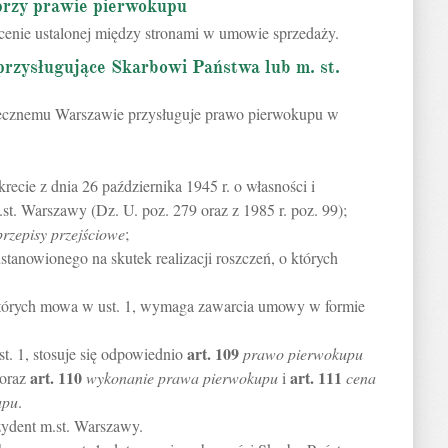
przy prawie pierwokupu
enie ustalonej między stronami w umowie sprzedaży.
rzysługujące Skarbowi Państwa lub m. st.
ołecznemu Warszawie przysługuje prawo pierwokupu w
recie z dnia 26 października 1945 r. o własności i
t. Warszawy (Dz. U. poz. 279 oraz z 1985 r. poz. 99);
przepisy przejściowe
;
tanowionego na skutek realizacji roszczeń, o których
o których mowa w ust. 1, wymaga zawarcia umowy w formie
art.
109
t. 1, stosuje się odpowiednio
prawo pierwokupu
art.
110
art.
111
 oraz
wykonanie prawa pierwokupu
i
cena
upu
.
ydent m.st. Warszawy.