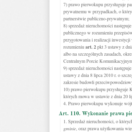
7) prawo pierwokupu przysługuje pa
prywatnemu w przypadkach, o któryc
partnerstwie publiczno-prywatnym;
8) sprzedaż nieruchomości następuje n
publicznego w rozumieniu przepisów
przygotowania i realizacji inwestycj
art.
2
rozumieniu
pkt 3 ustawy z dn
albo na szczególnych zasadach, okr
Centralnym Porcie Komunikacyjnym
9) sprzedaż nieruchomości następuje 
ustawy z dnia 8 lipca 2010 r. o szcz
zakresie budowli przeciwpowodziowy
10) prawo pierwokupu przysługuje
których mowa w ustawie z dnia 20 l
4. Prawo pierwokupu wykonuje wójt, 
Art. 110. Wykonanie prawa p
1. Sprzedaż nieruchomości, o któr
gminie
, oraz prawa użytkowania wiec