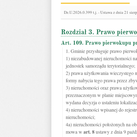
Dz.U.2026.0.399 t.j.
-
Ustawa z dnia 21 sier
Rozdział 3. Prawo pierw
Art. 109. Prawo pierwokupu p
1. Gminie przysługuje prawo pierw
1) niezabudowanej nieruchomości na
jednostek samorządu terytorialnego;
2) prawa użytkowania wieczystego n
formy nabycia tego prawa przez zby
3) nieruchomości oraz prawa użytko
przeznaczonym w planie miejscowym n
wydana decyzja o ustaleniu lokalizac
4) nieruchomości wpisanej do rejest
nieruchomości;
4a) nieruchomości położonych na obsz
art.
8
mowa w
ustawy z dnia 9 paźdz