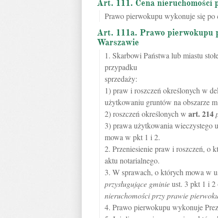
Art. 111. Cena nieruchomości 
Prawo pierwokupu wykonuje się po c
Art. 111a. Prawo pierwokupu p
Warszawie
1. Skarbowi Państwa lub miastu st
przypadku
sprzedaży:
1) praw i roszczeń określonych w dek
użytkowaniu gruntów na obszarze m.s
art.
214
2) roszczeń określonych w
3) prawa użytkowania wieczystego us
mowa w pkt 1 i 2.
2. Przeniesienie praw i roszczeń, 
aktu notarialnego.
3. W sprawach, o których mowa w us
przysługujące gminie
ust. 3 pkt 1 i 2
nieruchomości przy prawie pierwok
4. Prawo pierwokupu wykonuje Prez