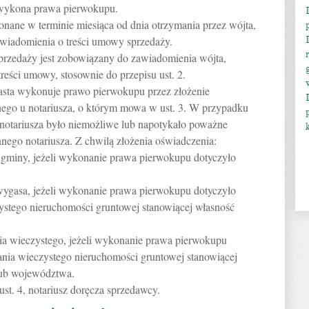
e wykona prawa pierwokupu.
ane w terminie miesiąca od dnia otrzymania przez wójta,
awiadomienia o treści umowy sprzedaży.
przedaży jest zobowiązany do zawiadomienia wójta,
treści umowy, stosownie do przepisu ust. 2.
iasta wykonuje prawo pierwokupu przez złożenie
lnego u notariusza, o którym mowa w ust. 3. W przypadku
 notariusza było niemożliwe lub napotykało poważne
nnego notariusza. Z chwilą złożenia oświadczenia:
ą gminy, jeżeli wykonanie prawa pierwokupu dotyczyło
ygasa, jeżeli wykonanie prawa pierwokupu dotyczyło
stego nieruchomości gruntowej stanowiącej własność
ia wieczystego, jeżeli wykonanie prawa pierwokupu
nia wieczystego nieruchomości gruntowej stanowiącej
lub województwa.
t. 4, notariusz doręcza sprzedawcy.