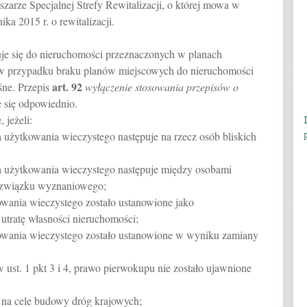
zarze Specjalnej Strefy Rewitalizacji, o której mowa w
ika 2015 r. o rewitalizacji.
osuje się do nieruchomości przeznaczonych w planach
 a w przypadku braku planów miejscowych do nieruchomości
art.
92
śne. Przepis
wyłączenie stosowania przepisów o
e się odpowiednio.
 jeżeli:
 użytkowania wieczystego następuje na rzecz osób bliskich
a użytkowania wieczystego następuje między osobami
 związku wyznaniowego;
owania wieczystego zostało ustanowione jako
utratę własności nieruchomości;
kowania wieczystego zostało ustanowione w wyniku zamiany
ust. 1 pkt 3 i 4, prawo pierwokupu nie zostało ujawnione
e na cele budowy dróg krajowych;