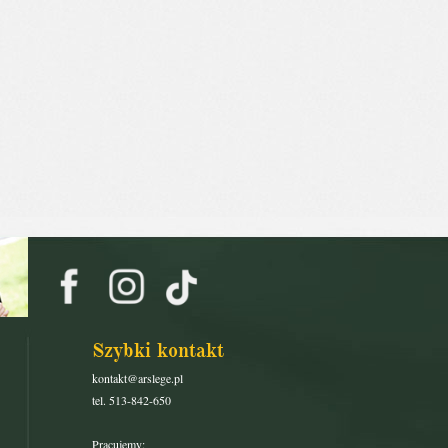
Szybki kontakt
kontakt@arslege.pl
tel. 513-842-650
Pracujemy: