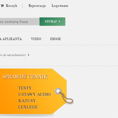
Koszyk
Rejestracja
Logowanie
SZUKAJ
A APLIKANTA
VIDEO
EBOOK
raw do nieruchomości
SPRAWDŹ CENNIK
TESTY
USTAWY AUDIO
KAZUSY
LEXLEGE