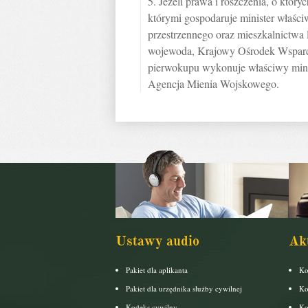
5. Jeżeli prawa i roszczenia, o któ
którymi gospodaruje minister właśc
przestrzennego oraz mieszkalnictwa 
wojewoda, Krajowy Ośrodek Wsparc
pierwokupu wykonuje właściwy mini
Agencja Mienia Wojskowego.
Ustawy audio
Ak
Pakiet dla aplikanta
Ko
Pakiet dla urzędnika służby cywilnej
Ko
Kodeks cywilny
Ko