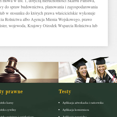
rych mowa w ust. 1, dotyczą nieruchomości Skarbu Państwa,
iwy do spraw budownictwa, planowania i zagospodarowania
lub w stosunku do których prawa właścicielskie wykonuje
ia Rolnictwa albo Agencja Mienia Wojskowego, prawo
ster, wojewoda, Krajowy Ośrodek Wsparcia Rolnictwa lub
ty prawne
Testy
deks karny
Aplikacja adwokacka i radcowska
deks cywilny
Aplikacja komornicza
deks rodzinny i opiekuńczy
Aplikacja notarialna