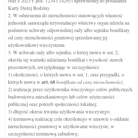
oraz z 2023 r. poz. 1234 i 1429) i uprawnionej do posiadania
Karty Dużej Rodziny.
2. W odniesieniu do nieruchomości stanowiących własność
jednostek samorządu terytorialnego właściwy organ udziela na
podstawie uchwały odpowiedniej rady albo sejmiku bonifikaty
od ceny nieruchomości gruntowej sprzedawanej jej
użytkownikowi wieczystemu.
3. W uchwale rady albo sejmiku, o której mowa w ust. 2,
określa się warunki udzielania bonifikat i wysokość stawek
procentowych, uwzględniając w szczególności:
1) okoliczności, o których mowa w ust. 1, oraz przypadki, o
art.
68
których mowa w
bonifikata od ceny nieruchomości
;
2) realizację przez użytkownika wieczystego celów publicznych,
budownictwa mieszkaniowego lub celów użyteczności
publicznej oraz potrzeb społeczności lokalnej;
3) długość okresu trwania użytkowania wieczystego;
4) terminową realizację celu określonego w umowie o oddanie
nieruchomości gruntowej w użytkowanie wieczyste, w
szczególności terminową zabudowę;