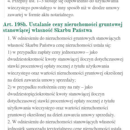
4. Przepisy ust. 1–3 stosuje się odpowiednio do użytkowania
wieczystego powstałego w inny sposób niż w drodze umowy
zawartej w formie aktu notarialnego.
Art. 198h. Ustalanie ceny nieruchomości gruntowej
stanowiącej własność Skarbu Państwa
1. W odniesieniu do nieruchomości gruntowych stanowiących
własność Skarbu Państwa cenę nieruchomości ustala się:
1) w przypadku zapłaty ceny jednorazowo – jako
dwudziestokrotność kwoty stanowiącej iloczyn dotychczasowej
stawki procentowej opłaty rocznej z tytułu użytkowania
wieczystego oraz wartości nieruchomości gruntowej określonej
na dzień zawarcia umowy sprzedaży;
2) w przypadku rozłożenia ceny na raty – jako
dwudziestopięciokrotność kwoty stanowiącej iloczyn
dotychczasowej stawki procentowej opłaty rocznej z tytułu
użytkowania wieczystego oraz wartości nieruchomości
gruntowej określonej na dzień zawarcia umowy sprzedaży.
2. W odniesieniu do nieruchomości stanowiących własność
jednostek samorządu terytorialnego cenę nieruchomości ustala