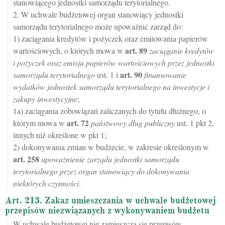
stanowiącego jednostki samorządu terytorialnego.
2. W uchwale budżetowej organ stanowiący jednostki
samorządu terytorialnego może upoważnić zarząd do:
1) zaciągania kredytów i pożyczek oraz emitowania papierów
art.
89
wartościowych, o których mowa w
zaciąganie kredytów
i pożyczek oraz emisja papierów wartościowych przez jednostki
art.
90
samorządu terytorialnego
ust. 1 i
finansowanie
wydatków jednostek samorządu terytorialnego na inwestycje i
zakupy inwestycyjne
;
1a) zaciągania zobowiązań zaliczanych do tytułu dłużnego, o
art.
72
którym mowa w
państwowy dług publiczny
ust. 1 pkt 2,
innych niż określone w pkt 1;
2) dokonywania zmian w budżecie, w zakresie określonym w
art.
258
upoważnienie zarządu jednostki samorządu
terytorialnego przez organ stanowiący do dokonywania
niektórych czynności
.
Art. 213. Zakaz umieszczania w uchwale budżetowej
przepisów niezwiązanych z wykonywaniem budżetu
W uchwale budżetowej nie zamieszcza się przepisów