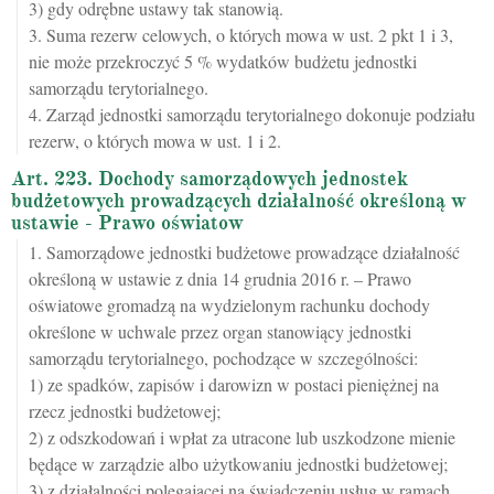
3) gdy odrębne ustawy tak stanowią.
3. Suma rezerw celowych, o których mowa w ust. 2 pkt 1 i 3,
nie może przekroczyć 5 % wydatków budżetu jednostki
samorządu terytorialnego.
4. Zarząd jednostki samorządu terytorialnego dokonuje podziału
rezerw, o których mowa w ust. 1 i 2.
Art. 223. Dochody samorządowych jednostek
budżetowych prowadzących działalność określoną w
ustawie - Prawo oświatow
1. Samorządowe jednostki budżetowe prowadzące działalność
określoną w ustawie z dnia 14 grudnia 2016 r. – Prawo
oświatowe gromadzą na wydzielonym rachunku dochody
określone w uchwale przez organ stanowiący jednostki
samorządu terytorialnego, pochodzące w szczególności:
1) ze spadków, zapisów i darowizn w postaci pieniężnej na
rzecz jednostki budżetowej;
2) z odszkodowań i wpłat za utracone lub uszkodzone mienie
będące w zarządzie albo użytkowaniu jednostki budżetowej;
3) z działalności polegającej na świadczeniu usług w ramach