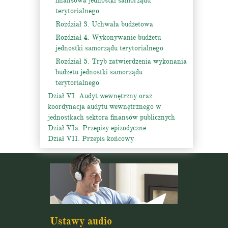
finansowa jednostki samorządu
terytorialnego
Rozdział 3. Uchwała budżetowa
Rozdział 4. Wykonywanie budżetu
jednostki samorządu terytorialnego
Rozdział 5. Tryb zatwierdzenia wykonania
budżetu jednostki samorządu
terytorialnego
Dział VI. Audyt wewnętrzny oraz
koordynacja audytu wewnętrznego w
jednostkach sektora finansów publicznych
Dział VIa. Przepisy epizodyczne
Dział VII. Przepis końcowy
Ustawy audio