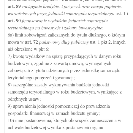
art.
89
zaciąganie kredytów i pożyczek oraz emisja papierów
wartościowych przez jednostki samorządu terytorialnego
ust. 1 i
art.
90
finansowanie wydatków jednostek samorządu
terytorialnego na inwestycje i zakupy inwestycyjne
;
6a) limit zobowiązań zaliczanych do tytułu dłużnego, o którym
art.
72
mowa w
państwowy dług publiczny
ust. 1 pkt 2, innych
niż określone w pkt 6;
7) kwotę wydatków na spłatę przypadających w danym roku
budżetowym, zgodnie z zawartą umową, wymagalnych
zobowiązań z tytułu udzielonych przez jednostkę samorządu
terytorialnego poręczeń i gwarancji;
8) szczególne zasady wykonywania budżetu jednostki
samorządu terytorialnego w roku budżetowym, wynikające z
odrębnych ustaw;
9) uprawnienia jednostki pomocniczej do prowadzenia
gospodarki finansowej w ramach budżetu gminy;
10) inne postanowienia, których obowiązek zamieszczenia w
uchwale budżetowej wynika z postanowień organu