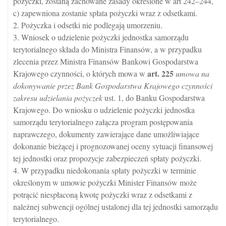
pożyczki, zostaną zachowane zasady określone w art 242–244,
c) zapewniona zostanie spłata pożyczki wraz z odsetkami.
2. Pożyczka i odsetki nie podlegają umorzeniu.
3. Wniosek o udzielenie pożyczki jednostka samorządu
terytorialnego składa do Ministra Finansów, a w przypadku
zlecenia przez Ministra Finansów Bankowi Gospodarstwa
art.
225
Krajowego czynności, o których mowa w
umowa na
dokonywanie przez Bank Gospodarstwa Krajowego czynności
zakresu udzielania pożyczek
ust. 1, do Banku Gospodarstwa
Krajowego. Do wniosku o udzielenie pożyczki jednostka
samorządu terytorialnego załącza program postępowania
naprawczego, dokumenty zawierające dane umożliwiające
dokonanie bieżącej i prognozowanej oceny sytuacji finansowej
tej jednostki oraz propozycje zabezpieczeń spłaty pożyczki.
4. W przypadku niedokonania spłaty pożyczki w terminie
określonym w umowie pożyczki Minister Finansów może
potrącić niespłaconą kwotę pożyczki wraz z odsetkami z
należnej subwencji ogólnej ustalonej dla tej jednostki samorządu
terytorialnego.