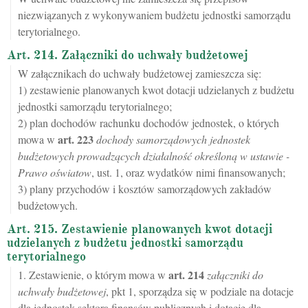
niezwiązanych z wykonywaniem budżetu jednostki samorządu
terytorialnego.
Art. 214. Załączniki do uchwały budżetowej
W załącznikach do uchwały budżetowej zamieszcza się:
1) zestawienie planowanych kwot dotacji udzielanych z budżetu
jednostki samorządu terytorialnego;
2) plan dochodów rachunku dochodów jednostek, o których
art.
223
mowa w
dochody samorządowych jednostek
budżetowych prowadzących działalność określoną w ustawie -
Prawo oświatow
, ust. 1, oraz wydatków nimi finansowanych;
3) plany przychodów i kosztów samorządowych zakładów
budżetowych.
Art. 215. Zestawienie planowanych kwot dotacji
udzielanych z budżetu jednostki samorządu
terytorialnego
art.
214
1. Zestawienie, o którym mowa w
załączniki do
uchwały budżetowej
, pkt 1, sporządza się w podziale na dotacje
dla jednostek sektora finansów publicznych i dotacje dla